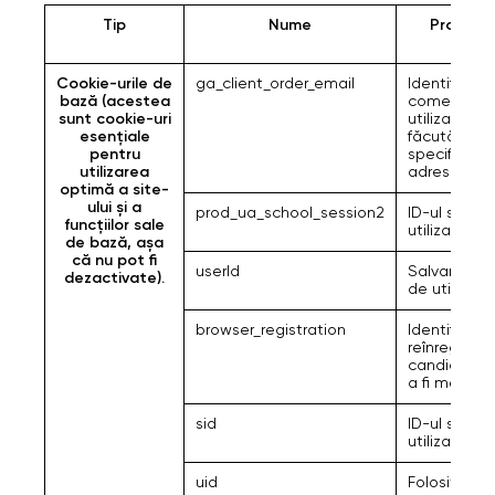
Tip
Nume
Program
Cookie-urile de
ga_client_order_email
Identificare
bază (acestea
comenzii
sunt cookie-uri
utilizatorulu
esențiale
făcută fără
pentru
specificare
utilizarea
adrese de 
optimă a site-
ului și a
prod_ua_school_session2
ID-ul sesiuni
funcțiilor sale
utilizatorulu
de bază, așa
că nu pot fi
userId
Salvarea un
dezactivate).
de utilizato
browser_registration
Identificare
reînregistrăr
candidat p
a fi meditat
sid
ID-ul sesiuni
utilizatorulu
uid
Folosit pent