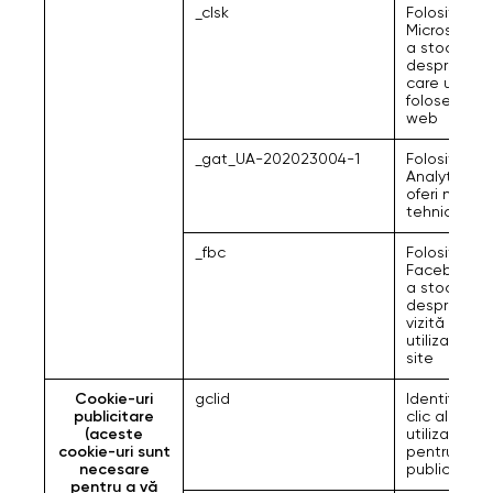
_clsk
Folosit de
Microsoft p
a stoca info
despre mod
care utilizat
folosește si
web
_gat_UA-202023004-1
Folosit de 
Analytics p
oferi monito
tehnică
_fbc
Folosit de
Facebook p
a stoca info
despre ulti
vizită a
utilizatorulu
site
Cookie-uri
gclid
Identificato
publicitare
clic al
(aceste
utilizatorulu
cookie-uri sunt
pentru
necesare
publicitate.
pentru a vă