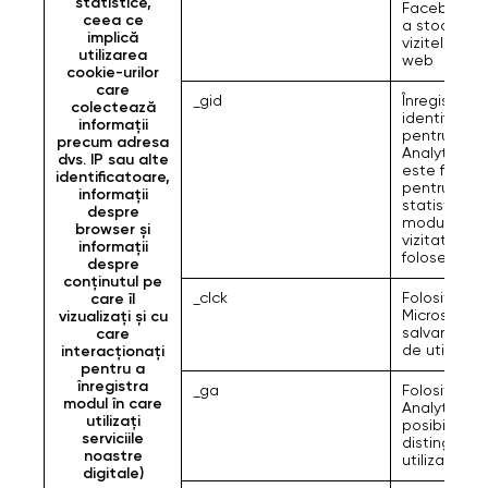
statistice,
Facebook p
ceea ce
a stoca și u
implică
vizitele site
utilizarea
web
cookie-urilor
care
_gid
Înregistrea
colectează
identificato
informații
pentru Goo
precum adresa
Analytics, c
dvs. IP sau alte
este folosit
identificatoare,
pentru a g
informații
statistici d
despre
modul în ca
browser și
vizitatorul
informații
folosește si
despre
conținutul pe
_clck
Folosit de
care îl
Microsoft p
vizualizați și cu
salvarea ID-
care
de utilizato
interacționați
pentru a
înregistra
_ga
Folosit de 
modul în care
Analytics și
utilizați
posibilă
serviciile
distingerea
noastre
utilizator de
digitale)