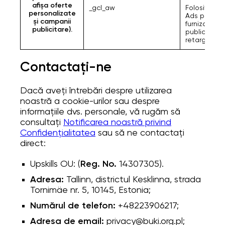
afișa oferte
_gcl_aw
Folosit de 
personalizate
Ads pentru
și campanii
furnizarea 
publicitare).
publicitate
retargeting
Contactați-ne
Dacă aveți întrebări despre utilizarea
noastră a cookie-urilor sau despre
informațiile dvs. personale, vă rugăm să
consultați
Notificarea noastră privind
Confidențialitatea
sau să ne contactați
direct:
Upskills OU: (
Reg. No.
14307305).
Adresa:
Tallinn, districtul Kesklinna, strada
Tornimäe nr. 5, 10145, Estonia;
Numărul de telefon:
+48223906217;
Adresa de email:
privacy@buki.org.pl
;