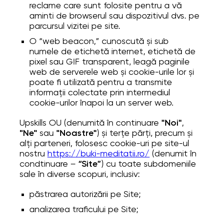
reclame care sunt folosite pentru a vă
aminti de browserul sau dispozitivul dvs. pe
parcursul vizitei pe site.
O “web beacon,” cunoscută și sub
numele de etichetă internet, etichetă de
pixel sau GIF transparent, leagă paginile
web de serverele web și cookie-urile lor și
poate fi utilizată pentru a transmite
informații colectate prin intermediul
cookie-urilor înapoi la un server web.
Upskills OU (denumită în continuare
"Noi"
,
"Ne"
sau
"Noastre"
) și terțe părți, precum și
alți parteneri, folosesc cookie-uri pe site-ul
nostru
https://buki-meditatii.ro/
(denumit în
condtinuare –
“Site”
) cu toate subdomeniile
sale în diverse scopuri, inclusiv:
păstrarea autorizării pe Site;
analizarea traficului pe Site;