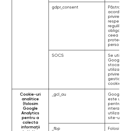
gdpr_consent
Păstrarea
acordului c
privire la
respectare
regulilor și
obligațiilor 
ceea ce pri
protecția d
personale.
SOCS
Se utilizea
Google pen
stoca prefe
utilizatorulu
privire la
gestionare
cookie-urilor
Cookie-uri
_gcl_au
Google Ana
analitice
este utiliza
(folosim
pentru a ur
Google
interacțiun
Analytics
utilizatorulu
pentru a
site-ul web.
colecta
informații
_fbp
Folosit de