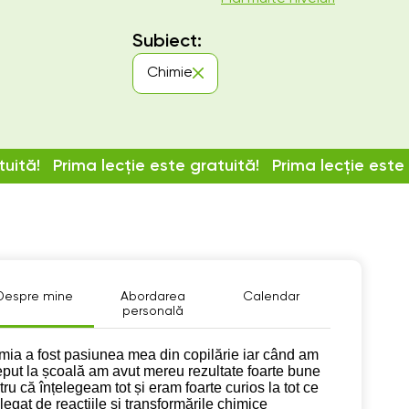
Subiect:
Chimie
tuită!
Prima lecție este gratuită!
Prima lecție este
Despre mine
Abordarea
Calendar
personală
pre mine
mia a fost pasiunea mea din copilărie iar când am
eput la școală am avut mereu rezultate foarte bune
ru că înțelegeam tot și eram foarte curios la tot ce
legat de reacțiile și transformările chimice