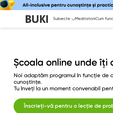
Subiecte
Meditatorii
Cum func
Școala online unde îți 
Noi adaptăm programul în funcție de ob
cunoștințe.
Tu înveți la un moment convenabil pent
Înscrieți-vă pentru o lecție de pro