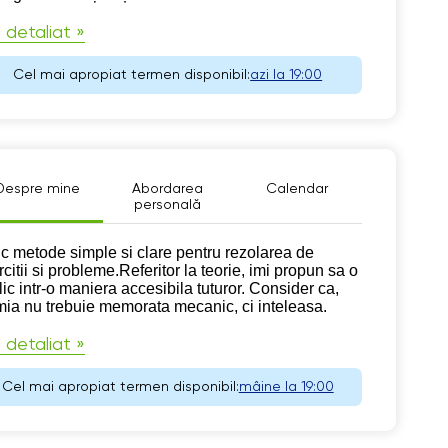
 detaliat »
Cel mai apropiat termen disponibil:
azi la 19:00
Despre mine
Abordarea
Calendar
personală
pre mine
ic metode simple si clare pentru rezolarea de
citii si probleme.Referitor la teorie, imi propun sa o
lic intr-o maniera accesibila tuturor. Consider ca,
mia nu trebuie memorata mecanic, ci inteleasa.
 detaliat »
Cel mai apropiat termen disponibil:
mâine la 19:00