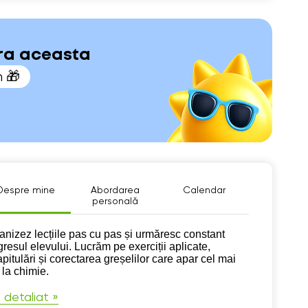
ara aceasta
n 🎁
Despre mine
Abordarea
Calendar
personală
pre mine
anizez lecțiile pas cu pas și urmăresc constant
gresul elevului. Lucrăm pe exerciții aplicate,
pitulări și corectarea greșelilor care apar cel mai
 la chimie.
 detaliat »