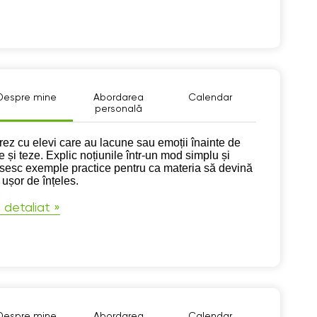
Despre mine
Abordarea
Calendar
personală
pre mine
rez cu elevi care au lacune sau emoții înainte de
e și teze. Explic noțiunile într-un mod simplu și
osesc exemple practice pentru ca materia să devină
 ușor de înțeles.
 detaliat »
Despre mine
Abordarea
Calendar