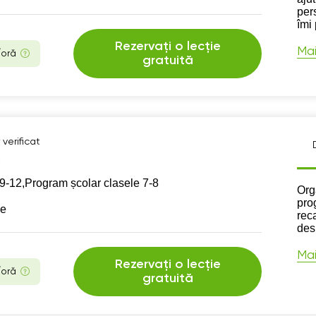
per
îmi
Rezervați o lecție
Mai
/oră
gratuită
verificat
9-12,
Program școlar clasele 7-8
Des
Org
pro
se
reca
des
Mai
Rezervați o lecție
/oră
gratuită