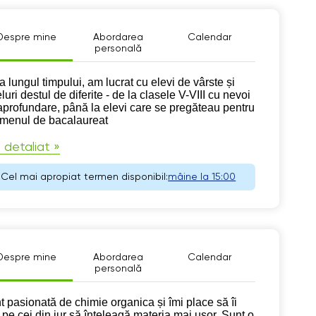
Despre mine
Abordarea
Calendar
personală
pre mine
a lungul timpului, am lucrat cu elevi de vârste și
luri destul de diferite - de la clasele V-VIII cu nevoi
aprofundare, până la elevi care se pregăteau pentru
menul de bacalaureat
 detaliat »
Cel mai apropiat termen disponibil:
mâine la 15:00
Despre mine
Abordarea
Calendar
personală
pre mine
t pasionată de chimie organica și îmi place să îi
t pe cei din jur să înțeleagă materia mai ușor. Sunt o