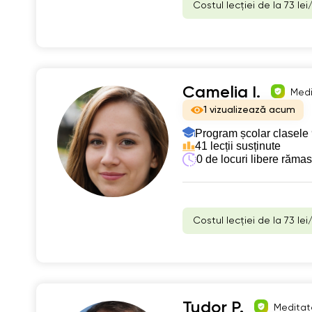
Costul lecției de la 73 lei
Camelia I.
Medi
1 vizualizează acum
Program școlar clasele 
41 lecții susținute
0 de locuri libere răma
Costul lecției de la 73 lei
Tudor P.
Meditato