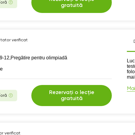
/oră
gratuită
tator verificat
9-12,
Pregătire pentru olimpiadă
Des
Luc
test
se
fol
mai
Mai
Rezervați o lecție
/oră
gratuită
r verificat