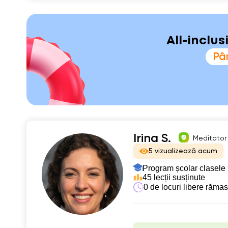
All-inclu
Pân
Irina S.
Meditator 
5 vizualizează acum
Program școlar clasele 
45 lecții susținute
0 de locuri libere răma