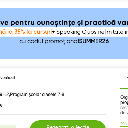
sive pentru cunoștințe și practică v
ă la 35% la cursuri
+ Speaking Clubs nelimitate î
cu codul promoțional
SUMMER26
verificat
9-12,
Program școlar clasele 7-8
Des
Org
pro
se
reca
des
Mai
Rezervați o lecție