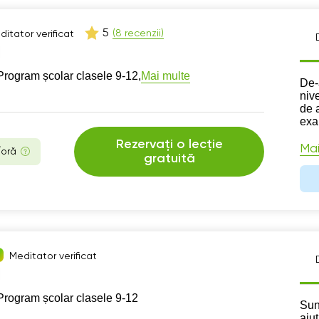
5
(8 recenzii)
ditator verificat
Mai multe
Program școlar clasele 9-12,
Des
De-
nive
de 
exa
Rezervați o lecție
Mai
/oră
gratuită
Meditator verificat
Program școlar clasele 9-12
Des
Sun
aju