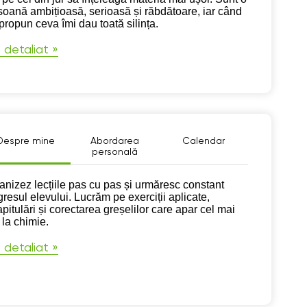
soană ambițioasă, serioasă și răbdătoare, iar când
 propun ceva îmi dau toată silința.
 detaliat »
Despre mine
Abordarea
Calendar
personală
pre mine
anizez lecțiile pas cu pas și urmăresc constant
gresul elevului. Lucrăm pe exerciții aplicate,
pitulări și corectarea greșelilor care apar cel mai
 la chimie.
 detaliat »