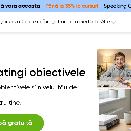
ționează
Despre noi
Înregistrarea ca meditator
Alte
atingi obiectivele
iectivele și nivelul tău de
ru tine.
bă gratuită