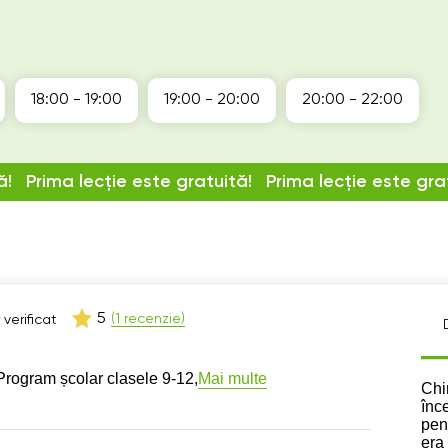
18:00 - 19:00
19:00 - 20:00
20:00 - 22:00
ă!
Prima lecție este gratuită!
Prima lecție este gra
5
(1 recenzie)
verificat
Mai multe
Program școlar clasele 9-12,
Des
Chi
înc
pent
era 