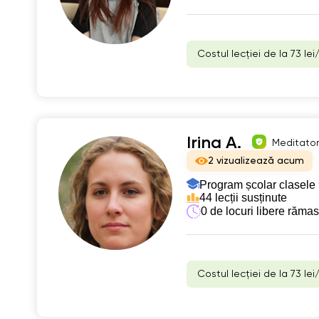
Costul lecției de la 73 lei
Irina A.
Meditator 
2 vizualizează acum
Program școlar clasele 
44 lecții susținute
0 de locuri libere răma
Costul lecției de la 73 lei