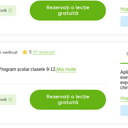
Rezervați o lecție
Mai
/oră
gratuită
5
(17 recenzii)
 verificat
Mai multe
Program școlar clasele 9-12,
Des
Apl
exer
exp
chi
Rezervați o lecție
Mai
/oră
gratuită