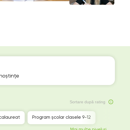
unoștințe
Sortare după rating
calaureat
Program școlar clasele 9-12
Mai multe niveluri