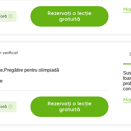
Mai
Rezervați o lecție
/oră
gratuită
 verificat
te,
Pregătire pentru olimpiadă
Des
Sus
foa
se
pro
con
Mai
Rezervați o lecție
/oră
gratuită