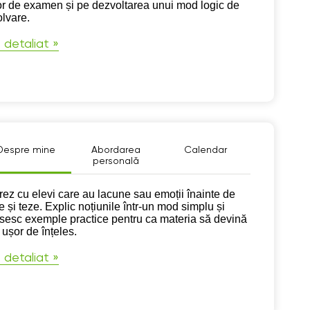
or de examen și pe dezvoltarea unui mod logic de
olvare.
 detaliat »
Despre mine
Abordarea
Calendar
personală
pre mine
rez cu elevi care au lacune sau emoții înainte de
e și teze. Explic noțiunile într-un mod simplu și
osesc exemple practice pentru ca materia să devină
 ușor de înțeles.
 detaliat »