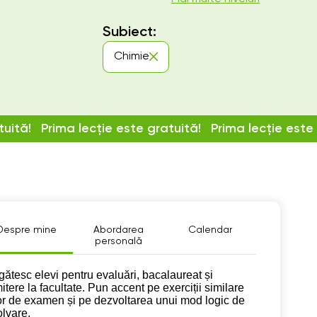
Subiect:
Chimie
tuită!
Prima lecție este gratuită!
Prima lecție este
Despre mine
Abordarea
Calendar
personală
pre mine
gătesc elevi pentru evaluări, bacalaureat și
itere la facultate. Pun accent pe exerciții similare
or de examen și pe dezvoltarea unui mod logic de
olvare.