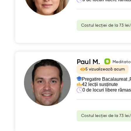
Costul lecției de la 73 lei
Paul M.
Meditator
5 vizualizează acum
Pregatire Bacalaureat ,
42 lecții susținute
0 de locuri libere răma
Costul lecției de la 73 lei