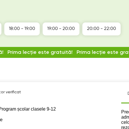
18:00 - 19:00
19:00 - 20:00
20:00 - 22:00
ă!
Prima lecție este gratuită!
Prima lecție este gra
or verificat
Program școlar clasele 9-12
Des
Pre
adm
se
cel
rez