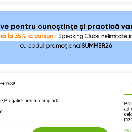
sive pentru cunoștințe și practică v
ă la 35% la cursuri
+ Speaking Clubs nelimitate î
cu codul promoțional
SUMMER26
verificat
te,
Pregătire pentru olimpiadă
Des
Pre
adm
se
cel
rez
Mai