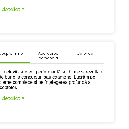
 detaliat »
Despre mine
Abordarea
Calendar
personală
pre mine
țin elevii care vor performanță la chimie și rezultate
rte bune la concursuri sau examene. Lucrăm pe
bleme complexe și pe înțelegerea profundă a
ceptelor.
 detaliat »