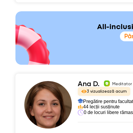
All-inclu
Pân
Ana D.
Meditator 
3 vizualizează acum
Pregătire pentru faculta
44 lecții susținute
0 de locuri libere răma