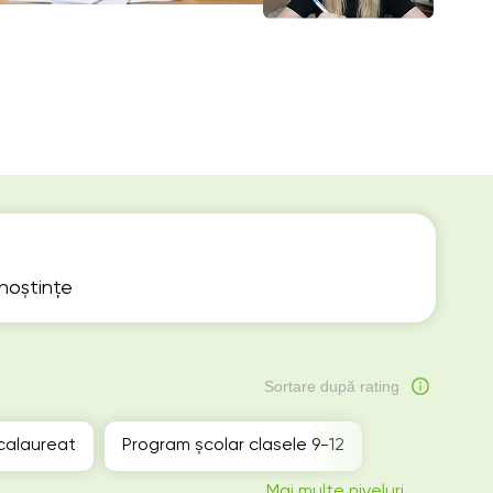
unoștințe
Sortare după rating
calaureat
Program școlar clasele 9-12
Mai multe niveluri