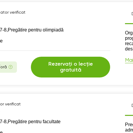
ator verificat
7-8,
Pregătire pentru olimpiadă
Des
Org
pro
se
reca
des
Mai
Rezervați o lecție
/oră
gratuită
r verificat
7-8,
Pregătire pentru facultate
Des
Pre
adm
se