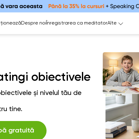
ționează
Despre noi
Înregistrarea ca meditator
Alte
atingi obiectivele
iectivele și nivelul tău de
ru tine.
bă gratuită