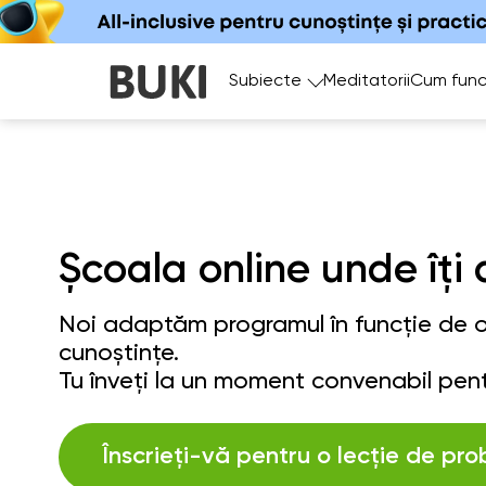
Subiecte
Meditatorii
Cum func
Școala online unde îți 
Noi adaptăm programul în funcție de ob
cunoștințe.
Tu înveți la un moment convenabil pent
Înscrieți-vă pentru o lecție de pro