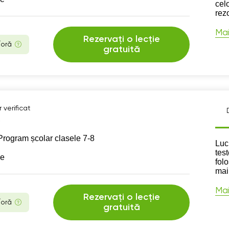
cel
rez
Mai
Rezervați o lecție
/oră
gratuită
 verificat
Program școlar clasele 7-8
Des
Luc
test
se
fol
mai
Mai
Rezervați o lecție
/oră
gratuită