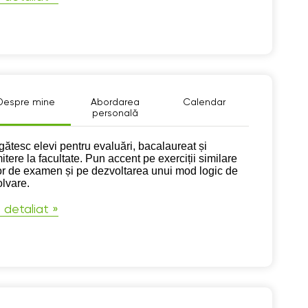
Despre mine
Abordarea
Calendar
personală
pre mine
gătesc elevi pentru evaluări, bacalaureat și
itere la facultate. Pun accent pe exerciții similare
or de examen și pe dezvoltarea unui mod logic de
olvare.
 detaliat »