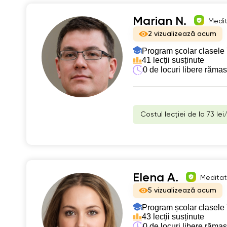
Marian N.
Medit
2 vizualizează acum
Program școlar clasele 
41 lecții susținute
0 de locuri libere răma
Costul lecției de la 73 lei
Elena A.
Meditato
5 vizualizează acum
Program școlar clasele 
43 lecții susținute
0 de locuri libere răma