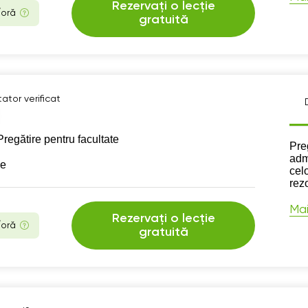
Rezervați o lecție
/oră
gratuită
ator verificat
Pregătire pentru facultate
Des
Pre
adm
se
cel
rez
Mai
Rezervați o lecție
/oră
gratuită