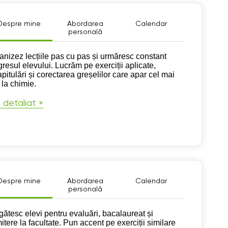
Despre mine
Abordarea
Calendar
personală
pre mine
anizez lecțiile pas cu pas și urmăresc constant
gresul elevului. Lucrăm pe exerciții aplicate,
pitulări și corectarea greșelilor care apar cel mai
 la chimie.
 detaliat »
Despre mine
Abordarea
Calendar
personală
pre mine
gătesc elevi pentru evaluări, bacalaureat și
itere la facultate. Pun accent pe exerciții similare