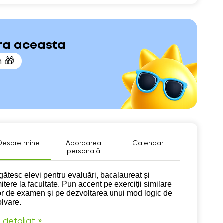
ara aceasta
n 🎁
Despre mine
Abordarea
Calendar
personală
pre mine
gătesc elevi pentru evaluări, bacalaureat și
itere la facultate. Pun accent pe exerciții similare
or de examen și pe dezvoltarea unui mod logic de
olvare.
 detaliat »