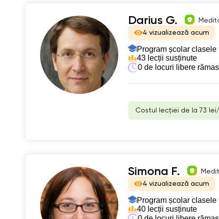
Darius G.
Medita
4 vizualizează acum
Program școlar clasele 
43 lecții susținute
0 de locuri libere răma
Costul lecției de la 73 lei
Simona F.
Medit
4 vizualizează acum
Program școlar clasele 
40 lecții susținute
0 de locuri libere răma