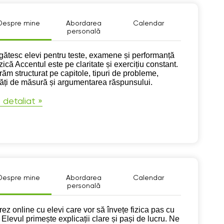
Despre mine
Abordarea
Calendar
personală
pre mine
gătesc elevi pentru teste, examene și performanță
izică Accentul este pe claritate și exercițiu constant.
răm structurat pe capitole, tipuri de probleme,
tăți de măsură și argumentarea răspunsului.
 detaliat »
Despre mine
Abordarea
Calendar
personală
pre mine
rez online cu elevi care vor să învețe fizica pas cu
 Elevul primește explicații clare și pași de lucru. Ne