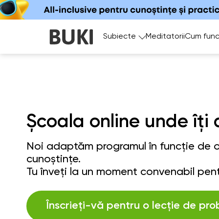
Subiecte
Meditatorii
Cum func
Școala online unde îți 
Noi adaptăm programul în funcție de ob
cunoștințe.
Tu înveți la un moment convenabil pent
Înscrieți-vă pentru o lecție de pro