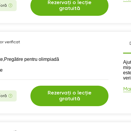
Rezervați o lecție
/oră
gratuită
r verificat
te,
Pregătire pentru olimpiadă
Des
Ajut
mișc
se
este
veri
Mai
Rezervați o lecție
/oră
gratuită