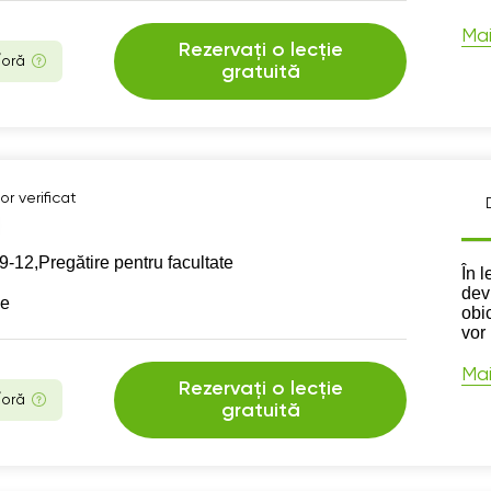
Mai
Rezervați o lecție
/oră
gratuită
r verificat
9-12,
Pregătire pentru facultate
Des
În l
dev
se
obic
vor
Mai
Rezervați o lecție
/oră
gratuită