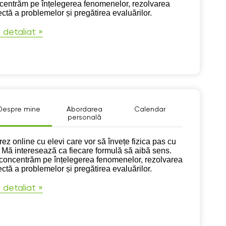
centrăm pe înțelegerea fenomenelor, rezolvarea
ectă a problemelor și pregătirea evaluărilor.
 detaliat »
Despre mine
Abordarea
Calendar
personală
pre mine
rez online cu elevi care vor să învețe fizica pas cu
 Mă interesează ca fiecare formulă să aibă sens.
concentrăm pe înțelegerea fenomenelor, rezolvarea
ectă a problemelor și pregătirea evaluărilor.
 detaliat »