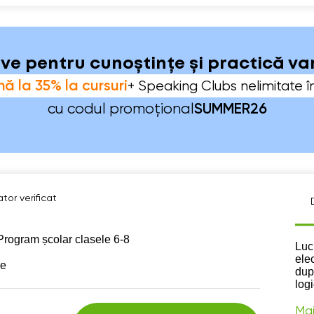
sive pentru cunoștințe și practică v
ă la 35% la cursuri
+ Speaking Clubs nelimitate î
cu codul promoțional
SUMMER26
tor verificat
Program școlar clasele 6-8
Des
Luc
ele
se
dup
logi
Mai