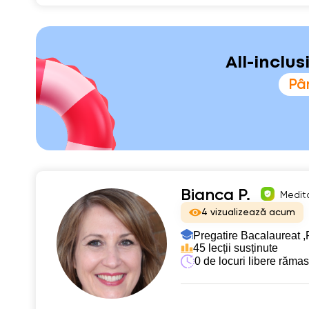
All-inclu
Pân
Bianca P.
Medita
4 vizualizează acum
Pregatire Bacalaureat ,
45 lecții susținute
0 de locuri libere răma