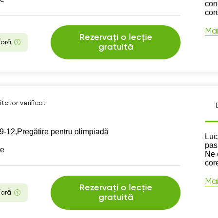
con
cor
Mai
Rezervați o lecție
/oră
gratuită
tator verificat
9-12,
Pregătire pentru olimpiadă
Des
Luc
pas
se
Ne 
cor
Mai
Rezervați o lecție
/oră
gratuită