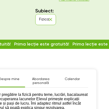
Subiect:
Fizica
tuită!
Prima lecție este gratuită!
Prima lecție este
Despre mine
Abordarea
Calendar
personală
pre mine
 pregătire la fizică pentru teme, lucrări, bacalaureat
recuperarea lacunelor Elevul primește explicații
e și pași de lucru. Îmi adaptez ritmul astfel încât
vul să poată explica singur rezolvarea.