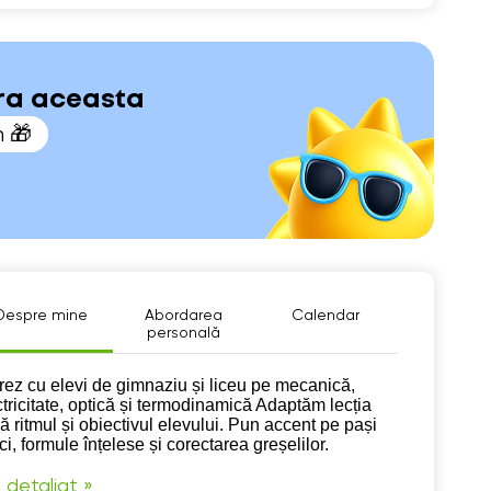
ara aceasta
n 🎁
Despre mine
Abordarea
Calendar
personală
pre mine
rez cu elevi de gimnaziu și liceu pe mecanică,
ctricitate, optică și termodinamică Adaptăm lecția
ă ritmul și obiectivul elevului. Pun accent pe pași
ci, formule înțelese și corectarea greșelilor.
 detaliat »