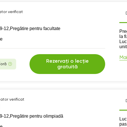
tor verificat
9-12,
Pregătire pentru facultate
Des
Pre
la f
se
Luc
uni
Mai
Rezervați o lecție
/oră
gratuită
ator verificat
9-12,
Pregătire pentru olimpiadă
Des
Luc
pas
se