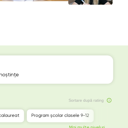
unoștințe
Sortare după rating
calaureat
Program școlar clasele 9-12
Mai multe niveluri