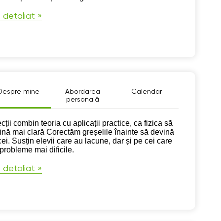
 detaliat »
Despre mine
Abordarea
Calendar
personală
pre mine
ecții combin teoria cu aplicații practice, ca fizica să
ină mai clară Corectăm greșelile înainte să devină
ei. Susțin elevii care au lacune, dar și pe cei care
 probleme mai dificile.
 detaliat »