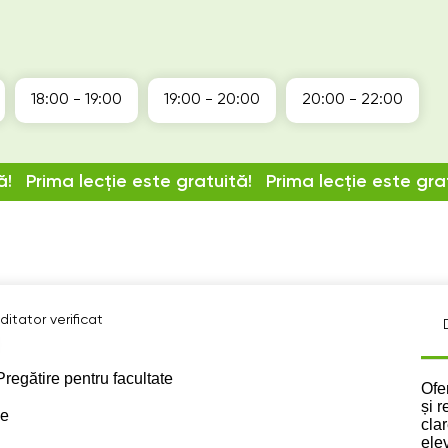
18:00 - 19:00
19:00 - 20:00
20:00 - 22:00
ă!
Prima lecție este gratuită!
Prima lecție este gra
itator verificat
Pregătire pentru facultate
Des
Ofer
și 
se
clar
ele