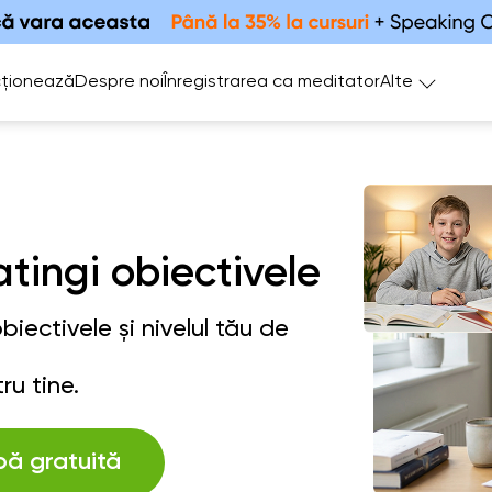
ționează
Despre noi
Înregistrarea ca meditator
Alte
atingi obiectivele
iectivele și nivelul tău de
ru tine.
bă gratuită