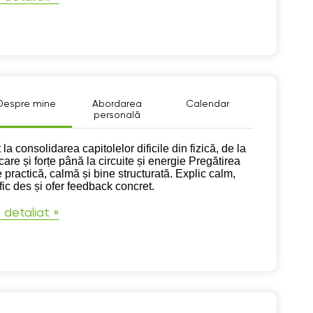
Despre mine
Abordarea
Calendar
personală
pre mine
 la consolidarea capitolelor dificile din fizică, de la
are și forțe până la circuite și energie Pregătirea
 practică, calmă și bine structurată. Explic calm,
fic des și ofer feedback concret.
 detaliat »