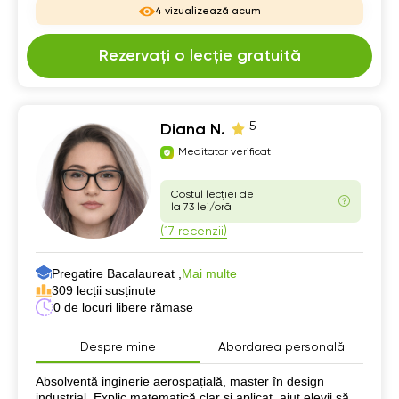
4 vizualizează acum
Rezervați o lecție gratuită
5
Diana N.
Meditator verificat
Costul lecției de
la 73 lei/oră
(17 recenzii)
Pregatire Bacalaureat ,
Mai multe
309 lecții susținute
0 de locuri libere rămase
Despre mine
Abordarea personală
Despre mine
Absolventă inginerie aerospațială, master în design
industrial. Explic matematică clar și aplicat, ajut elevii să