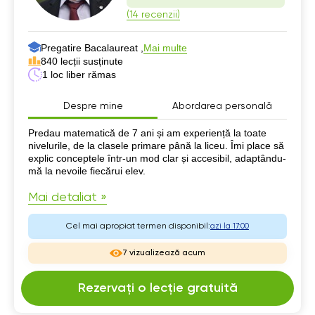
(14 recenzii)
Pregatire Bacalaureat ,
Mai multe
840 lecții susținute
1 loc liber rămas
Despre mine
Abordarea personală
Despre mine
Predau matematică de 7 ani și am experiență la toate
nivelurile, de la clasele primare până la liceu. Îmi place să
explic conceptele într-un mod clar și accesibil, adaptându-
mă la nevoile fiecărui elev.
Mai detaliat »
Cel mai apropiat termen disponibil:
azi la 17:00
7 vizualizează acum
Rezervați o lecție gratuită