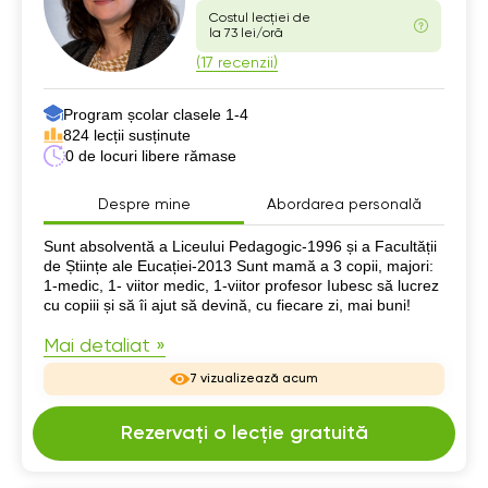
Costul lecției de
la 73 lei/oră
(17 recenzii)
Program școlar clasele 1-4
824 lecții susținute
0 de locuri libere rămase
Despre mine
Abordarea personală
Despre mine
Sunt absolventă a Liceului Pedagogic-1996 și a Facultății
de Științe ale Eucației-2013 Sunt mamă a 3 copii, majori:
1-medic, 1- viitor medic, 1-viitor profesor Iubesc să lucrez
cu copiii și să îi ajut să devină, cu fiecare zi, mai buni!
Mai detaliat »
7 vizualizează acum
Rezervați o lecție gratuită