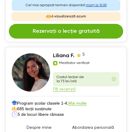
Cel mai apropiat termen disponibil:
marți la 10:00
6 vizualizează acum
Rezervați o lecție gratuită
5
Liliana F.
Meditator verificat
Costul lecției de
la 73 lei/oră
(18 recenzii)
Program școlar clasele 1-4,
Mai multe
685 lecții susținute
5 de locuri libere rămase
Despre mine
Abordarea personală