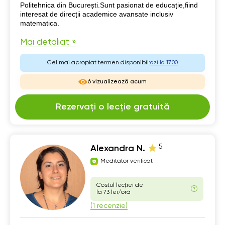
Politehnica din București.Sunt pasionat de educație,fiind
interesat de direcții academice avansate inclusiv
matematica.
Mai detaliat »
Cel mai apropiat termen disponibil:
azi la 17:00
6 vizualizează acum
Rezervați o lecție gratuită
5
Alexandra N.
Meditator verificat
Costul lecției de
la 73 lei/oră
(1 recenzie)