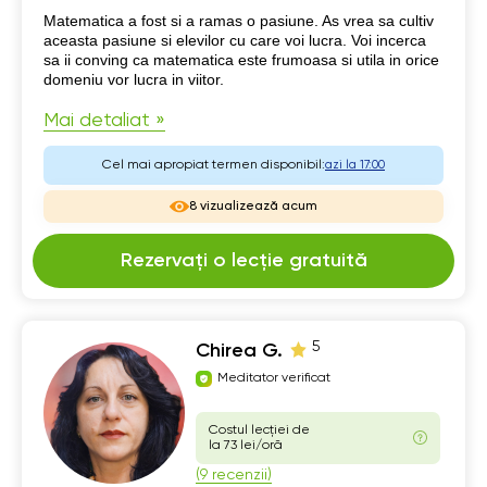
Despre mine
Matematica a fost si a ramas o pasiune. As vrea sa cultiv
aceasta pasiune si elevilor cu care voi lucra. Voi incerca
sa ii conving ca matematica este frumoasa si utila in orice
domeniu vor lucra in viitor.
Mai detaliat »
Cel mai apropiat termen disponibil:
azi la 17:00
8 vizualizează acum
Rezervați o lecție gratuită
5
Chirea G.
Meditator verificat
Costul lecției de
la 73 lei/oră
(9 recenzii)