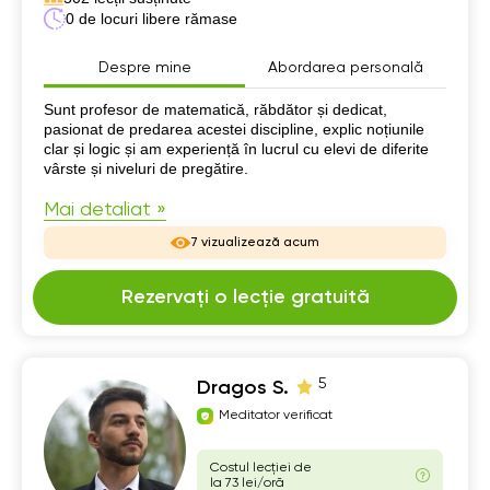
0 de locuri libere rămase
Despre mine
Abordarea personală
Despre mine
Sunt profesor de matematică, răbdător și dedicat,
pasionat de predarea acestei discipline, explic noțiunile
clar și logic și am experiență în lucrul cu elevi de diferite
vârste și niveluri de pregătire.
Mai detaliat »
7 vizualizează acum
Rezervați o lecție gratuită
5
Dragos S.
Meditator verificat
Costul lecției de
la 73 lei/oră