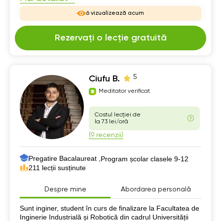
6 vizualizează acum
Rezervați o lecție gratuită
5
Ciufu B.
Meditator verificat
Costul lecției de
la 73 lei/oră
(9 recenzii)
Pregatire Bacalaureat ,
Program școlar clasele 9-12
211 lecții susținute
Despre mine
Abordarea personală
Despre mine
Sunt inginer, student în curs de finalizare la Facultatea de
Inginerie Industrială și Robotică din cadrul Universității