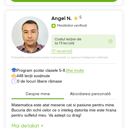
5
Angel N.
Meditator verificat
Costul lecției de
la 73 lei/oră
(11 recenzii)
Fotografia profesorului poate fi procesată cu ajutorul inteligenței artificiale.
Program școlar clasele 5-8,
Mai multe
448 lecții susținute
0 de locuri libere rămase
Despre mine
Abordarea personală
Despre mine
Matematica este atat meserie cat si pasiune pentru mine.
Bucuria din ochii celor ce o inteleg datorita mie este hrana
pentru sufletul meu. Va astept cu drag!
Mai detaliat »