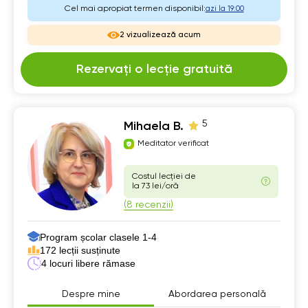
Cel mai apropiat termen disponibil:
azi la 19:00
2 vizualizează acum
Rezervați o lecție gratuită
5
Mihaela B.
Meditator verificat
Costul lecției de
la 73 lei/oră
(8 recenzii)
Program școlar clasele 1-4
172 lecții susținute
4 locuri libere rămase
Despre mine
Abordarea personală