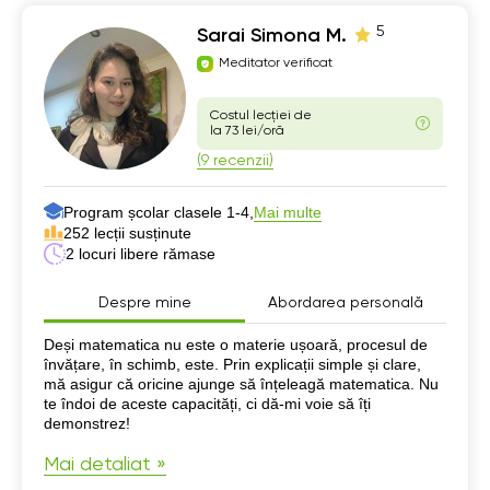
5
Sarai Simona M.
Meditator verificat
Costul lecției de
la 73 lei/oră
(9 recenzii)
Program școlar clasele 1-4,
Mai multe
252 lecții susținute
2 locuri libere rămase
Despre mine
Abordarea personală
Despre mine
Deși matematica nu este o materie ușoară, procesul de
învățare, în schimb, este. Prin explicații simple și clare,
mă asigur că oricine ajunge să înțeleagă matematica. Nu
te îndoi de aceste capacități, ci dă-mi voie să îți
demonstrez!
Mai detaliat »