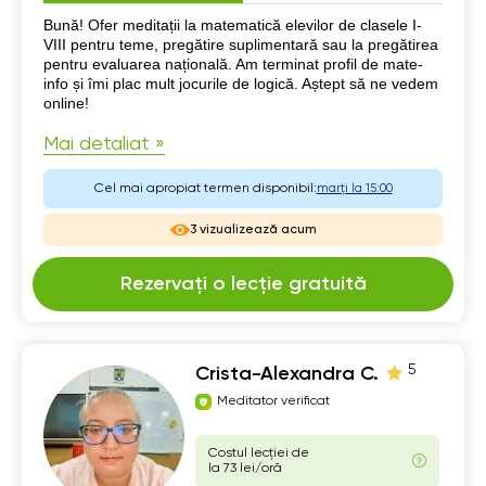
Despre mine
Bună! Ofer meditații la matematică elevilor de clasele I-
VIII pentru teme, pregătire suplimentară sau la pregătirea
pentru evaluarea națională. Am terminat profil de mate-
info și îmi plac mult jocurile de logică. Aștept să ne vedem
online!
Mai detaliat »
Cel mai apropiat termen disponibil:
marți la 15:00
3 vizualizează acum
Rezervați o lecție gratuită
5
Crista-Alexandra C.
Meditator verificat
Costul lecției de
la 73 lei/oră