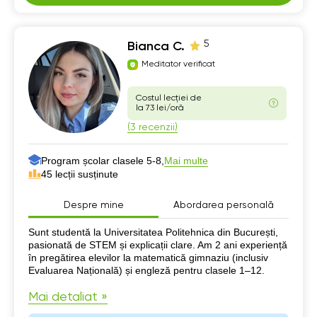
5
Bianca C.
Meditator verificat
Costul lecției de
la 73 lei/oră
(3 recenzii)
Program școlar clasele 5-8,
Mai multe
45 lecții susținute
Despre mine
Abordarea personală
Despre mine
Sunt studentă la Universitatea Politehnica din București,
pasionată de STEM și explicații clare. Am 2 ani experiență
în pregătirea elevilor la matematică gimnaziu (inclusiv
Evaluarea Națională) și engleză pentru clasele 1–12.
Mai detaliat »