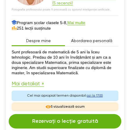
(5 recenzii)
Fotografia profesorului poate fi procesată cu ajutorul inteligenței artificiale.
Program școlar clasele 5-8,
Mai multe
251 lecții susținute
Despre mine
Abordarea personală
Despre mine
Sunt profesoară de matematică de 5 ani la liceu
tehnologic. Predau de 10 ani în învățământ și am ca a
doua specializare Matematica, prima specializare este
inginerie. Am studii superioare finalizate cu diplomă de
master, în specializarea Matematică.
Mai detaliat »
Cel mai apropiat termen disponibil:
azi la 17:00
5 vizualizează acum
Rezervați o lecție gratuită