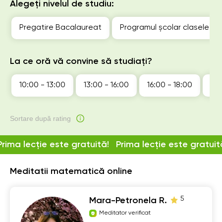
Alegeți nivelul de studiu:
Pregatire Bacalaureat
Programul școlar clasele 1-1
La ce oră vă convine să studiați?
10:00 - 13:00
13:00 - 16:00
16:00 - 18:00
18:
Sortare după rating
Prima lecție este gratuită!
Prima lecție este gratuit
Meditatii matematică online
5
Mara-Petronela R.
Meditator verificat