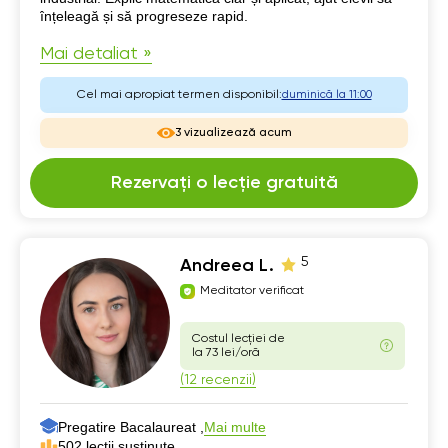
înțeleagă și să progreseze rapid.
Mai detaliat »
Cel mai apropiat termen disponibil:
duminică la 11:00
3 vizualizează acum
Rezervați o lecție gratuită
5
Andreea L.
Meditator verificat
Costul lecției de
la 73 lei/oră
(12 recenzii)
Pregatire Bacalaureat ,
Mai multe
502 lecții susținute