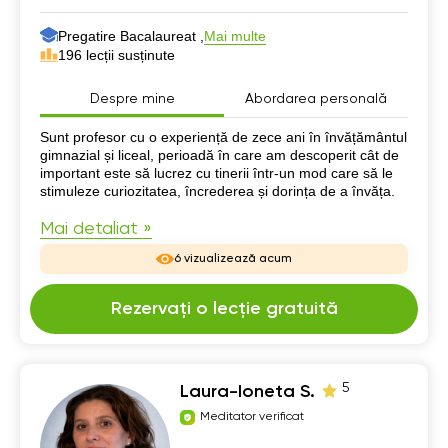
Pregatire Bacalaureat ,
Mai multe
196 lecții susținute
Despre mine
Abordarea personală
Despre mine
Sunt profesor cu o experiență de zece ani în învățământul
gimnazial și liceal, perioadă în care am descoperit cât de
important este să lucrez cu tinerii într-un mod care să le
stimuleze curiozitatea, încrederea și dorința de a învăța.
Mai detaliat »
6 vizualizează acum
Rezervați o lecție gratuită
5
Laura-Ioneta S.
Meditator verificat