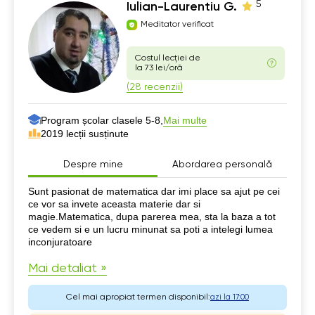
5
Iulian-Laurentiu G.
Meditator verificat
Costul lecției de
la 73 lei/oră
(28 recenzii)
Program școlar clasele 5-8,
Mai multe
2019 lecții susținute
Despre mine
Abordarea personală
Despre mine
Sunt pasionat de matematica dar imi place sa ajut pe cei
ce vor sa invete aceasta materie dar si
magie.Matematica, dupa parerea mea, sta la baza a tot
ce vedem si e un lucru minunat sa poti a intelegi lumea
inconjuratoare
Mai detaliat »
Cel mai apropiat termen disponibil:
azi la 17:00