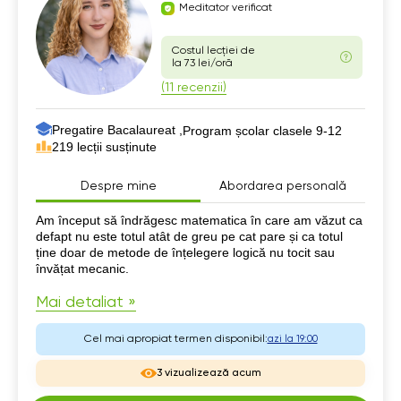
Meditator verificat
Costul lecției de
la 73 lei/oră
(11 recenzii)
Pregatire Bacalaureat ,
Program școlar clasele 9-12
219 lecții susținute
Despre mine
Abordarea personală
Despre mine
Am început să îndrăgesc matematica în care am văzut ca
defapt nu este totul atât de greu pe cat pare și ca totul
ține doar de metode de înțelegere logică nu tocit sau
învățat mecanic.
Mai detaliat »
Cel mai apropiat termen disponibil:
azi la 19:00
3 vizualizează acum