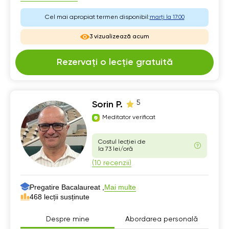
Cel mai apropiat termen disponibil:
marți la 17:00
3 vizualizează acum
Rezervați o lecție gratuită
5
Sorin P.
Meditator verificat
Costul lecției de
la 73 lei/oră
(10 recenzii)
Pregatire Bacalaureat ,
Mai multe
468 lecții susținute
Despre mine
Abordarea personală