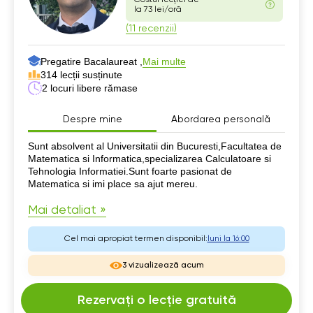
la 73 lei/oră
(11 recenzii)
Pregatire Bacalaureat ,
Mai multe
314 lecții susținute
2 locuri libere rămase
Despre mine
Abordarea personală
Despre mine
Sunt absolvent al Universitatii din Bucuresti,Facultatea de
Matematica si Informatica,specializarea Calculatoare si
Tehnologia Informatiei.Sunt foarte pasionat de
Matematica si imi place sa ajut mereu.
Mai detaliat »
Cel mai apropiat termen disponibil:
luni la 16:00
3 vizualizează acum
Rezervați o lecție gratuită