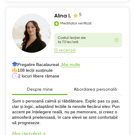
5
Alina I.
Meditator verificat
Costul lecției de
la 73 lei/oră
(5 recenzii)
Pregatire Bacalaureat ,
Mai multe
108 lecții susținute
2 locuri libere rămase
Despre mine
Abordarea personală
Despre mine
Sunt o persoană calmă și răbdătoare. Explic pas cu pas,
clar și logic, adaptând lecțiile la nevoile fiecărui elev. Pun
accent pe înțelegere reală, nu pe memorare, și creez o
atmosferă prietenoasă, în care elevii se simt confortabil
să progreseze.
Mai detaliat »