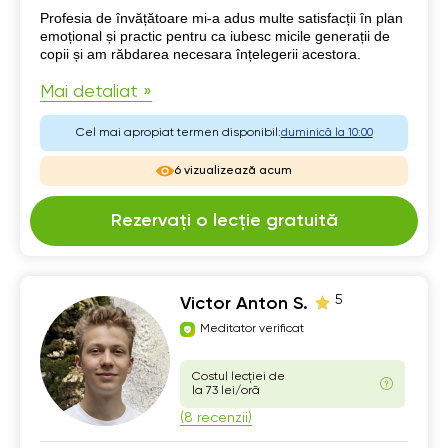
Despre mine
Profesia de învățătoare mi-a adus multe satisfacții în plan
emoțional și practic pentru ca iubesc micile generații de
copii și am răbdarea necesara înțelegerii acestora.
Mai detaliat »
Cel mai apropiat termen disponibil:
duminică la 10:00
6 vizualizează acum
Rezervați o lecție gratuită
5
Victor Anton S.
Meditator verificat
Costul lecției de
la 73 lei/oră
(8 recenzii)