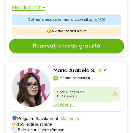
Mai detaliat »
Cel mai apropiat termen disponibil:
azi la 19:00
5 vizualizează acum
Rezervați o lecție gratuită
5
Maria Arabela S.
Meditator verificat
Costul lecției de
la 73 lei/oră
(5 recenzii)
Pregatire Bacalaureat ,
Mai multe
169 lecții susținute
5 de locuri libere rămase