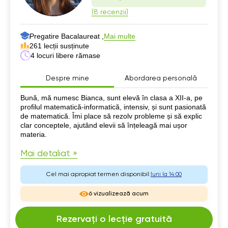
(8 recenzii)
Pregatire Bacalaureat ,
Mai multe
261 lecții susținute
4 locuri libere rămase
Despre mine
Abordarea personală
Despre mine
Bună, mă numesc Bianca, sunt elevă în clasa a XII-a, pe
profilul matematică-informatică, intensiv, și sunt pasionată
de matematică. Îmi place să rezolv probleme și să explic
clar conceptele, ajutând elevii să înțeleagă mai ușor
materia.
Mai detaliat »
Cel mai apropiat termen disponibil:
luni la 14:00
6 vizualizează acum
Rezervați o lecție gratuită