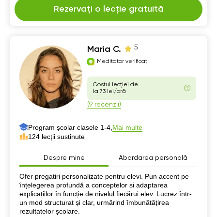
Rezervați o lecție gratuită
5
Maria C.
Meditator verificat
Costul lecției de
la 73 lei/oră
(9 recenzii)
Program școlar clasele 1-4,
Mai multe
124 lecții susținute
Despre mine
Abordarea personală
Despre mine
Ofer pregatiri personalizate pentru elevi. Pun accent pe
înțelegerea profundă a conceptelor și adaptarea
explicațiilor în funcție de nivelul fiecărui elev. Lucrez într-
un mod structurat și clar, urmărind îmbunătățirea
rezultatelor școlare.