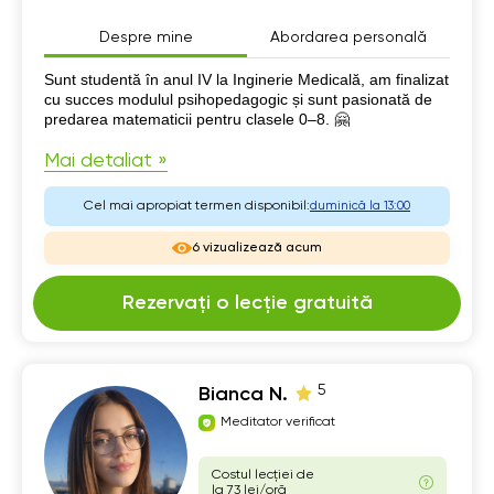
Despre mine
Abordarea personală
Despre mine
Sunt studentă în anul IV la Inginerie Medicală, am finalizat
cu succes modulul psihopedagogic și sunt pasionată de
predarea matematicii pentru clasele 0–8. 🤗
Mai detaliat »
Cel mai apropiat termen disponibil:
duminică la 13:00
6 vizualizează acum
Rezervați o lecție gratuită
5
Bianca N.
Meditator verificat
Costul lecției de
la 73 lei/oră