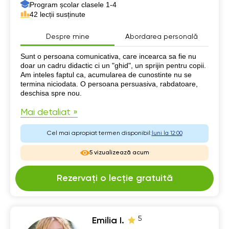
Program școlar clasele 1-4
42 lecții susținute
Despre mine
Abordarea personală
Despre mine
Sunt o persoana comunicativa, care incearca sa fie nu
doar un cadru didactic ci un "ghid", un sprijin pentru copii.
Am inteles faptul ca, acumularea de cunostinte nu se
termina niciodata. O persoana persuasiva, rabdatoare,
deschisa spre nou.
Mai detaliat »
Cel mai apropiat termen disponibil:
luni la 12:00
5 vizualizează acum
Rezervați o lecție gratuită
5
Emilia I.