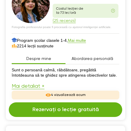
Costul lecției de
la 73 lei/oră
(25 recenzii)
Fotografia profesorului poate fi procesată cu ajutorul inteligenței artificiale.
Program școlar clasele 1-4,
Mai multe
2214 lecții susținute
Despre mine
Abordarea personală
Despre mine
Sunt o persoană calmă, răbdătoare, pregătită
întotdeauna să te ghidez spre atingerea obiectivelor tale.
Mai detaliat »
4 vizualizează acum
Rezervați o lecție gratuită