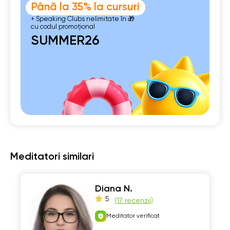
Până la 35% la cursuri
+ Speaking Clubs nelimitate în 🎁
cu codul promoțional
SUMMER26
Meditatori similari
Diana N.
5
(
17 recenzii
)
Meditator verificat