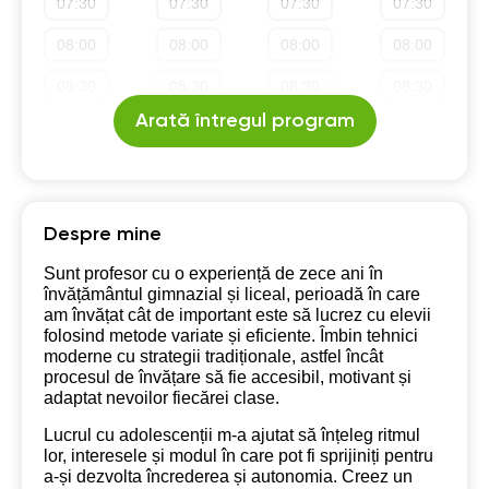
07:30
07:30
07:30
07:30
19:30
19:30
19:30
19:30
08:00
08:00
08:00
08:00
20:00
20:00
20:00
20:00
08:30
08:30
08:30
08:30
20:30
Arată întregul program
20:30
20:30
20:30
09:00
09:00
09:00
09:00
21:00
21:00
21:00
21:00
09:30
09:30
09:30
09:30
10:00
10:00
10:00
10:00
Despre mine
10:30
10:30
10:30
10:30
Sunt profesor cu o experiență de zece ani în
învățământul gimnazial și liceal, perioadă în care
11:00
11:00
11:00
11:00
am învățat cât de important este să lucrez cu elevii
folosind metode variate și eficiente. Îmbin tehnici
11:30
11:30
11:30
11:30
moderne cu strategii tradiționale, astfel încât
procesul de învățare să fie accesibil, motivant și
12:00
12:00
12:00
12:00
adaptat nevoilor fiecărei clase.
12:30
12:30
12:30
12:30
Lucrul cu adolescenții m-a ajutat să înțeleg ritmul
lor, interesele și modul în care pot fi sprijiniți pentru
13:00
13:00
13:00
13:00
a-și dezvolta încrederea și autonomia. Creez un