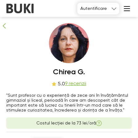
Chirea G.
Autentificare
9
persoane recomandă
Chirea G.
Th
9 recenzii
Fr
Sa
Su
5.0
6
7
8
9
"Sunt profesor cu o experiență de zece ani în învățământul
gimnazial și liceal, perioadă în care am descoperit cât de
important este să lucrez cu tinerii într-un mod care să le
06:00
06:00
06:00
06:00
stimuleze curiozitatea, încrederea și dorința de a învăța."
06:30
06:30
06:30
06:30
Costul lecției de la
73 lei/oră
07:00
07:00
07:00
07:00