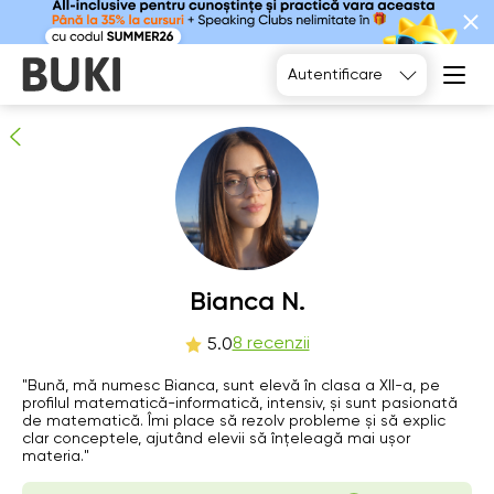
Bianca N.
8
persoane recomandă
Autentificare
Mo
Bianca N.
Tu
We
Th
10
11
12
13
8 recenzii
5.0
Nu există
"Bună, mă numesc Bianca, sunt elevă în clasa a XII-a, pe
12:00
13:00
12:00
ore libere
profilul matematică-informatică, intensiv, și sunt pasionată
de matematică. Îmi place să rezolv probleme și să explic
12:30
13:30
12:30
clar conceptele, ajutând elevii să înțeleagă mai ușor
materia."
13:00
14:00
13:00