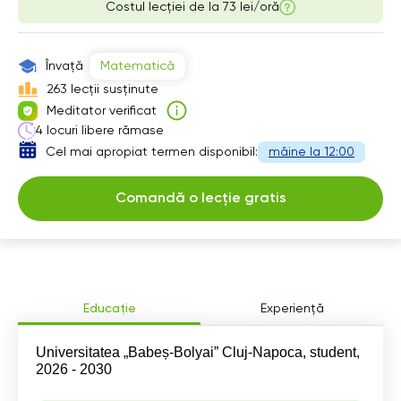
Costul lecției de la
73 lei/oră
13:30
14:30
13:30
14:00
15:00
14:00
Învață
Matematică
14:30
14:30
263 lecții susținute
Meditator verificat
15:00
15:00
4 locuri libere rămase
Cel mai apropiat termen disponibil:
mâine la 12:00
Comandă o lecție gratis
Educație
Experiență
Universitatea „Babeș-Bolyai” Cluj-Napoca, student,
2026 - 2030