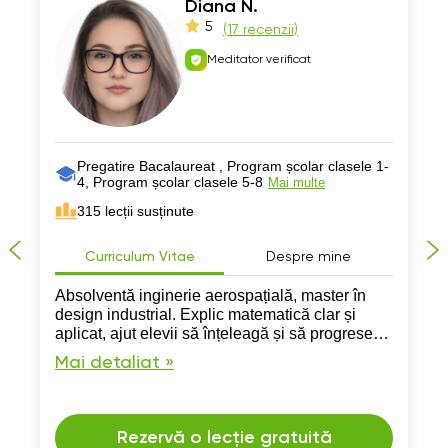
Diana N.
5
(
17 recenzii
)
Meditator verificat
Pregatire Bacalaureat , Program școlar clasele 1-
4, Program școlar clasele 5-8
Mai multe
315 lecții susținute
Curriculum Vitae
Despre mine
Absolventă inginerie aerospațială, master în
design industrial. Explic matematică clar și
aplicat, ajut elevii să înțeleagă și să progreseze
rapid.
Mai detaliat »
Rezervă o lecție gratuită