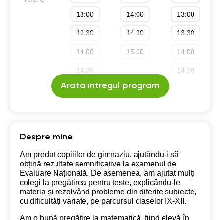
libere
13:00
14:00
13:00
13:30
14:30
13:30
14:00
15:00
14:00
14:30
14:30
Arată întregul program
15:00
15:00
Despre mine
Am predat copiiilor de gimnaziu, ajutându-i să
obțină rezultate semnificative la examenul de
Evaluare Națională. De asemenea, am ajutat mulți
colegi la pregătirea pentru teste, explicându-le
materia și rezolvând probleme din diferite subiecte,
cu dificultăți variate, pe parcursul claselor IX-XII.
Am o bună pregătire la matematică, fiind elevă în