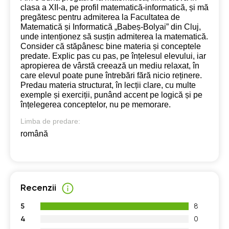
clasa a XII-a, pe profil matematică-informatică, și mă
pregătesc pentru admiterea la Facultatea de
Matematică și Informatică „Babeș-Bolyai” din Cluj,
unde intenționez să susțin admiterea la matematică.
Consider că stăpânesc bine materia și conceptele
predate. Explic pas cu pas, pe înțelesul elevului, iar
apropierea de vârstă creează un mediu relaxat, în
care elevul poate pune întrebări fără nicio reținere.
Predau materia structurat, în lecții clare, cu multe
exemple și exerciții, punând accent pe logică și pe
înțelegerea conceptelor, nu pe memorare.
Limba de predare:
română
Recenzii
5
8
4
0