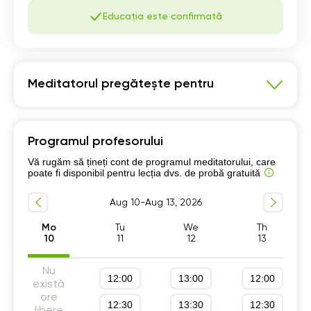
Educația este confirmată
Meditatorul pregătește pentru
Matematică
Programul profesorului
Pregatire Bacalaureat
Vă rugăm să țineți cont de programul meditatorului, care
Programul școlar clasele 1-12
poate fi disponibil pentru lecția dvs. de probă gratuită
Program școlar clasele 1-4
Aug 10-Aug 13, 2026
Program școlar clasele 5-8
Program școlar clasele 9-12
Mo
Tu
We
Th
10
11
12
13
Pregătire pentru Examen Național clasa a 8-a
Nu
12:00
13:00
12:00
există
ore
12:30
13:30
12:30