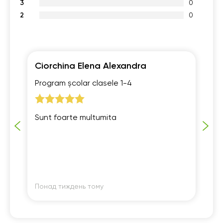
3
0
2
0
Ciorchina Elena Alexandra
mi
Program școlar clasele 1-4
Pr
ață
Sunt foarte multumita
Va
ru
Понад тиждень тому
По