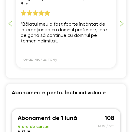
8-a
 un
„S
”Băiatul meu a fost foarte încântat de
ur
interacțiunea cu domnul profesor și are
de gând să continue cu domnul pe
ă
termen nelimitat.
Понад місяць тому
По
Abonamente pentru lecții individuale
Abonament de 1 lună
108
4 ore de cursuri
RON / oră
432 lei