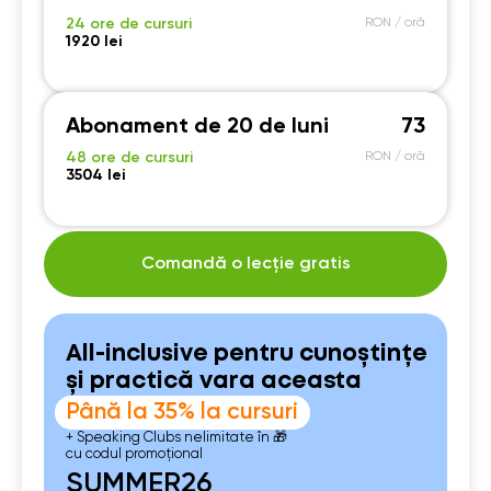
24 ore de cursuri
RON / oră
1920 lei
Abonament de 20 de luni
73
48 ore de cursuri
RON / oră
3504 lei
Comandă o lecție gratis
All-inclusive pentru cunoștințe
și practică vara aceasta
Până la 35% la cursuri
+ Speaking Clubs nelimitate în 🎁
cu codul promoțional
SUMMER26