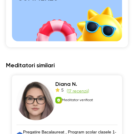
Meditatori similari
Diana N.
5
(
17 recenzii
)
Meditator verificat
Pregatire Bacalaureat , Program școlar clasele 1-