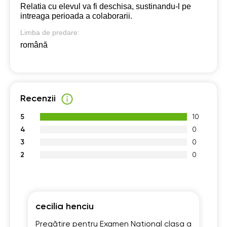
Relatia cu elevul va fi deschisa, sustinandu-l pe
intreaga perioada a colaborarii.
Limba de predare:
română
Recenzii
5
10
4
0
3
0
2
0
cecilia henciu
Fe
Pregătire pentru Examen Național clasa a
Pr