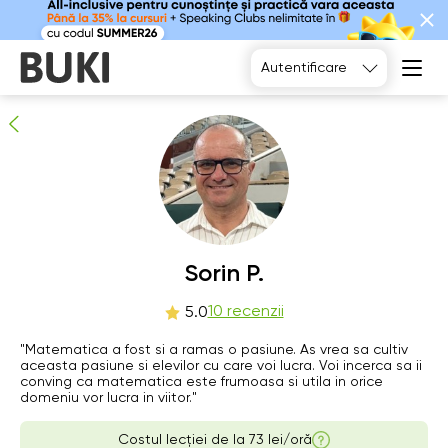
Sorin P.
10
persoane recomandă
Autentificare
Mo
Sorin P.
Tu
We
Th
10
11
12
13
10 recenzii
5.0
Nu există
"Matematica a fost si a ramas o pasiune. As vrea sa cultiv
19:00
17:00
18:00
ore libere
aceasta pasiune si elevilor cu care voi lucra. Voi incerca sa ii
conving ca matematica este frumoasa si utila in orice
17:30
18:30
domeniu vor lucra in viitor."
18:00
19:00
Costul lecției de la
73 lei/oră