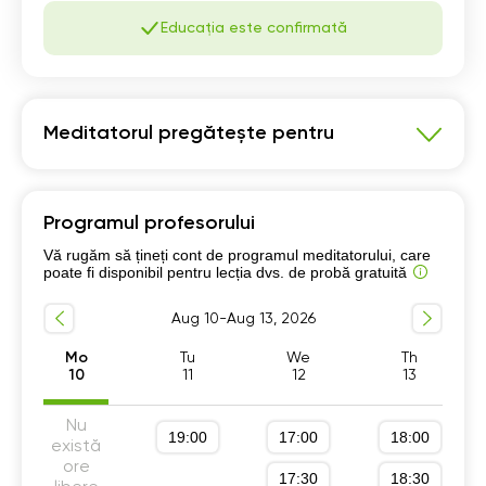
Educația este confirmată
Meditatorul pregătește pentru
Matematică
Programul profesorului
Pregatire Bacalaureat
Vă rugăm să țineți cont de programul meditatorului, care
Program școlar clasele 5-8
poate fi disponibil pentru lecția dvs. de probă gratuită
Program școlar clasele 9-12
Aug 10-Aug 13, 2026
Pregătire pentru Examen Național clasa a 8-a
Mo
Tu
We
Th
10
11
12
13
Nu
19:00
17:00
18:00
există
ore
17:30
18:30