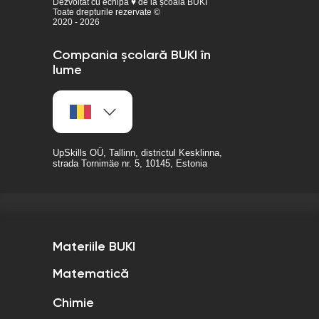
Dezvoltat cu echipa ♥ de la școala BUKI
Toate drepturile rezervate ©
2020 - 2026
Compania școlară BUKI în
lume
UpSkills OÜ, Tallinn, districtul Kesklinna,
strada Tornimäe nr. 5, 10145, Estonia
Materiile BUKI
Matematică
Chimie