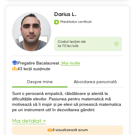
Darius L.
Meditator verificat
Costul lecției de
la 73 lei/oră
Pregatire Bacalaureat ,
Mai multe
43 lecții susținute
Despre mine
Abordarea personală
Despre mine
Sunt o persoană empatică, răbdătoare și atentă la
dificultățile elevilor. Pasiunea pentru matematică mă
motivează să îi inspir și pe elevi să privească matematica
pe un instrument util în dezvoltarea gândirii.
Mai detaliat »
5 vizualizează acum