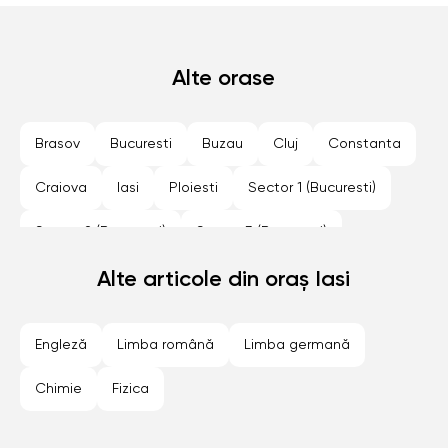
Alte orase
Brasov
Bucuresti
Buzau
Cluj
Constanta
Craiova
Iasi
Ploiesti
Sector 1 (Bucuresti)
Sector 2 (Bucuresti)
Sector 3 (Bucuresti)
Sector 4 (Bucuresti)
Alte articole din oraș Iasi
Sector 5 (Bucuresti)
Sector 6 (Bucuresti)
Sibiu
Timisoara
Engleză
Limba română
Limba germană
Chimie
Fizica