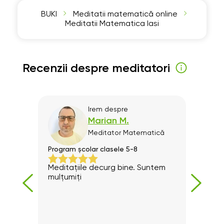
BUKI
Meditatii matematică online
Meditatii Matematica Iasi
Recenzii despre meditatori
Irem
despre
Marian M.
că
Meditator
Matematică
Program școlar clasele 5-8
Progr
Meditațiile decurg bine. Suntem
rabd
mulțumiți