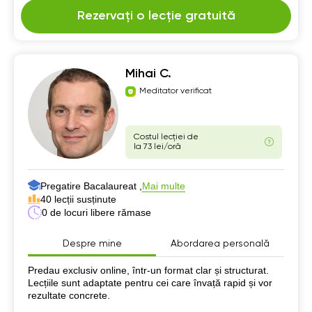
Rezervați o lecție gratuită
Mihai C.
Meditator verificat
Costul lecției de
la 73 lei/oră
Pregatire Bacalaureat ,
Mai multe
40 lecții susținute
0 de locuri libere rămase
Despre mine
Abordarea personală
Despre mine
Predau exclusiv online, într-un format clar și structurat.
Lecțiile sunt adaptate pentru cei care învață rapid și vor
rezultate concrete.