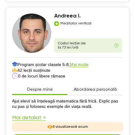
Andreea I.
Meditator verificat
Costul lecției de
la 73 lei/oră
Program școlar clasele 5-8,
Mai multe
42 lecții susținute
0 de locuri libere rămase
Despre mine
Abordarea personală
Despre mine
Ajut elevii să înțeleagă matematica fără frică. Explic pas
cu pas și folosesc exemple din viața reală.
Mai detaliat »
5 vizualizează acum