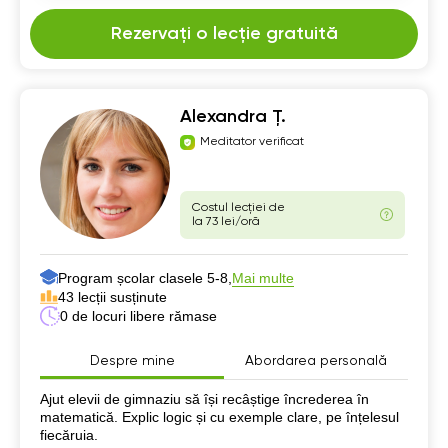
Rezervați o lecție gratuită
Alexandra Ț.
Meditator verificat
Costul lecției de
la 73 lei/oră
Program școlar clasele 5-8,
Mai multe
43 lecții susținute
0 de locuri libere rămase
Despre mine
Abordarea personală
Despre mine
Ajut elevii de gimnaziu să își recâștige încrederea în
matematică. Explic logic și cu exemple clare, pe înțelesul
fiecăruia.