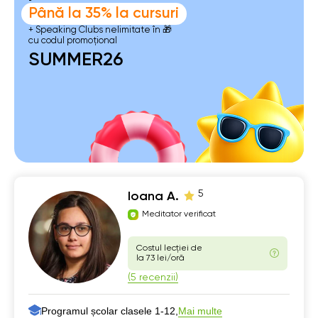
Până la 35% la cursuri
+ Speaking Clubs nelimitate în 🎁
cu codul promoțional
SUMMER26
5
Ioana A.
Meditator verificat
Costul lecției de
la 73 lei/oră
(5 recenzii)
Programul școlar clasele 1-12,
Mai multe