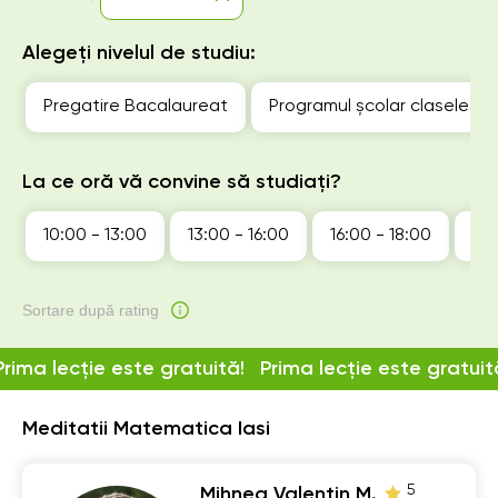
Alegeți nivelul de studiu:
Pregatire Bacalaureat
Programul școlar clasele 1-1
La ce oră vă convine să studiați?
10:00 - 13:00
13:00 - 16:00
16:00 - 18:00
18:
Sortare după rating
Prima lecție este gratuită!
Prima lecție este gratuit
Meditatii Matematica Iasi
5
Mihnea Valentin M.