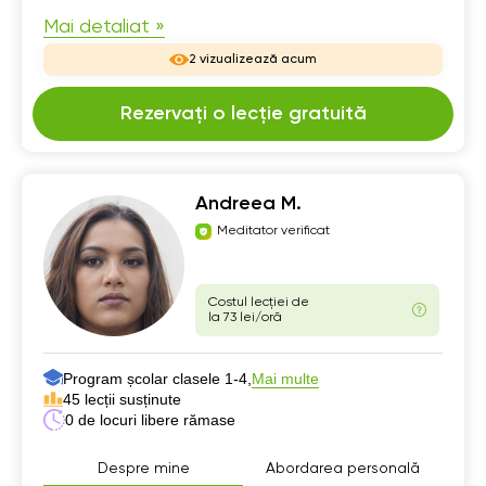
Mai detaliat »
2 vizualizează acum
Rezervați o lecție gratuită
Andreea M.
Meditator verificat
Costul lecției de
la 73 lei/oră
Program școlar clasele 1-4,
Mai multe
45 lecții susținute
0 de locuri libere rămase
Despre mine
Abordarea personală