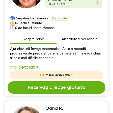
Costul lecției de
la 73 lei/oră
Pregatire Bacalaureat ,
Mai multe
42 lecții susținute
0 de locuri libere rămase
Despre mine
Abordarea personală
Despre mine
Ajut elevii să învețe matematica! Aplic o metodă
progresivă de predare, care le permite să înțeleagă chiar
și cele mai dificile concepte.
Mai detaliat »
1 vizualizează acum
Rezervați o lecție gratuită
Oana R.