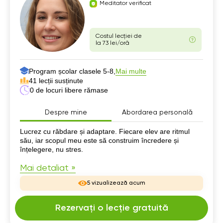
Meditator verificat
Costul lecției de
la 73 lei/oră
Program școlar clasele 5-8,
Mai multe
41 lecții susținute
0 de locuri libere rămase
Despre mine
Abordarea personală
Despre mine
Lucrez cu răbdare și adaptare. Fiecare elev are ritmul
său, iar scopul meu este să construim încredere și
înțelegere, nu stres.
Mai detaliat »
5 vizualizează acum
Rezervați o lecție gratuită