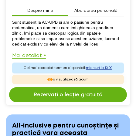
Despre mine
Abordarea personală
Despre mine
Sunt student la AC-UPB si am o pasiune pentru
matematica, un domeniu care imi ghideaza gandirea
zilnic. Imi place sa descopar logica din spatele
problemelor si sa impartasesc acest entuziasm, lucrand
dedicat exclusiv cu elevi de la nivelul de liceu.
Mai detaliat »
Cel mai apropiat termen disponibil:
miercuri la 10:00
6 vizualizează acum
Rezervați o lecție gratuită
All-inclusive pentru cunoștințe și
practică vara aceasta