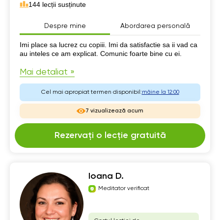
144 lecții susținute
Despre mine
Abordarea personală
Despre mine
Imi place sa lucrez cu copiii. Imi da satisfactie sa ii vad ca
au inteles ce am explicat. Comunic foarte bine cu ei.
Mai detaliat »
Cel mai apropiat termen disponibil:
mâine la 12:00
7 vizualizează acum
Rezervați o lecție gratuită
Ioana D.
Meditator verificat