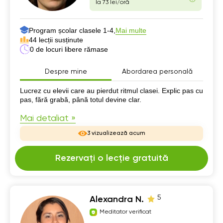
la 73 lei/oră
Program școlar clasele 1-4,
Mai multe
44 lecții susținute
0 de locuri libere rămase
Despre mine
Abordarea personală
Despre mine
Lucrez cu elevii care au pierdut ritmul clasei. Explic pas cu
pas, fără grabă, până totul devine clar.
Mai detaliat »
3 vizualizează acum
Rezervați o lecție gratuită
5
Alexandra N.
Meditator verificat