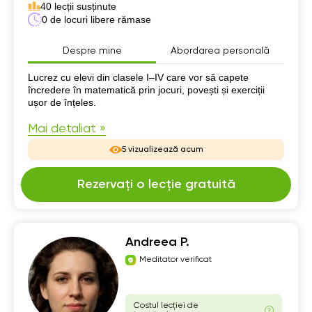
40 lecții susținute
0 de locuri libere rămase
Despre mine
Abordarea personală
Despre mine
Lucrez cu elevi din clasele I–IV care vor să capete
încredere în matematică prin jocuri, povești și exerciții
ușor de înțeles.
Mai detaliat »
5 vizualizează acum
Rezervați o lecție gratuită
Andreea P.
Meditator verificat
Costul lecției de