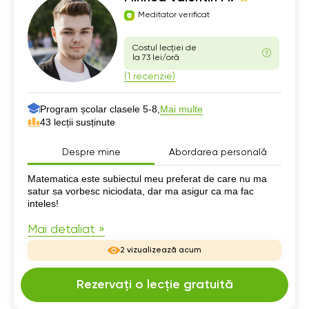
Meditator verificat
Costul lecției de
la 73 lei/oră
(1 recenzie)
Program școlar clasele 5-8,
Mai multe
43 lecții susținute
Despre mine
Abordarea personală
Despre mine
Matematica este subiectul meu preferat de care nu ma
satur sa vorbesc niciodata, dar ma asigur ca ma fac
inteles!
Mai detaliat »
2 vizualizează acum
Rezervați o lecție gratuită