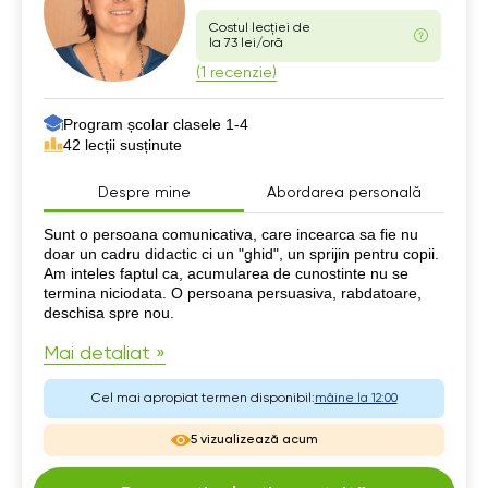
Costul lecției de
la 73 lei/oră
(1 recenzie)
Program școlar clasele 1-4
42 lecții susținute
Despre mine
Abordarea personală
Despre mine
Sunt o persoana comunicativa, care incearca sa fie nu
doar un cadru didactic ci un "ghid", un sprijin pentru copii.
Am inteles faptul ca, acumularea de cunostinte nu se
termina niciodata. O persoana persuasiva, rabdatoare,
deschisa spre nou.
Mai detaliat »
Cel mai apropiat termen disponibil:
mâine la 12:00
5 vizualizează acum