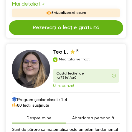
Mai detaliat »
5 vizualizează acum
Rezervați o lecție gratuită
5
Teo L.
Meditator verificat
Costul lecției de
la 73 lei/oră
(3 recenzii)
Program școlar clasele 1-4
80 lecții susținute
Despre mine
Abordarea personală
Despre mine
Sunt de părere ca matematica este un pilon fundamental