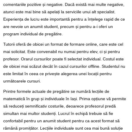
comentariile pozitive și negative. Dacă există mai multe negative,
atunci este mai bine să apelați la serviciile unui alt specialist.
Experiența de lucru este importantă pentru a înțelege rapid de ce
are nevoie un anumit student, precum și pentru a-i oferi un
program individual de pregătire.
Tutorii oferă de obicei un format de formare online, care este cel
mai solicitat. Este convenabil nu numai pentru elev, ci și pentru
profesor. Orarul cursurilor poate fi selectat individual. Costul este
de obicei mai scăzut decât în ​​cazul cursurilor offline. Studentul nu
este limitat în ceea ce privește alegerea unei locații pentru
următoarele cursuri.
Printre formele actuale de pregătire se numără lecțiile de
matematică în grup și individuale în Iași. Prima opțiune vă permite
să reduceți semnificativ costurile, deoarece profesorul predă
simultan mai multor studenți. Lucrul în echipă trebuie să fie
confortabil pentru un anumit student pentru ca acest format să
rămână promițător. Lecțiile individuale sunt cea mai bună soluție