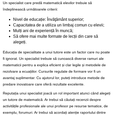
Un specialist care predă matematică elevilor trebuie să
îndeplinească următoarele criterii:
Nivel de educație: Învăţământ superior;
Capacitatea de a utiliza un limbaj comun cu elevii;
Mulți ani de experiență în muncă;
Să ofere mai multe formate de lecții din care să
alegeți.
Educația de specialitate a unui tutore este un factor care nu poate
fi ignorat. Un specialist trebuie să cunoască diverse ramuri ale
matematicii pentru a explica eficient și clar legile și metodele de
rezolvare a ecuațiilor. Cursurile regulate de formare vor fi un
avantaj suplimentar. Cu ajutorul lor, puteți introduce metode de
predare inovatoare care oferă rezultate excelente.
Reputația unui specialist joacă un rol important atunci când alegeți
un tutore de matematică. Ar trebui să căutați recenzii despre
activitățile profesionale ale unui profesor pe resurse tematice, de
exemplu, forumuri. Ar trebui să acordați atenție raportului dintre