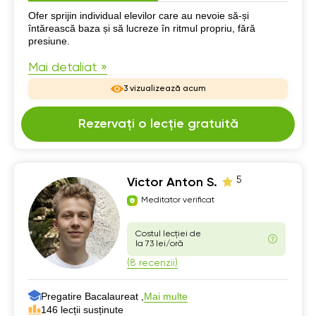
Despre mine
Ofer sprijin individual elevilor care au nevoie să-și
întărească baza și să lucreze în ritmul propriu, fără
presiune.
Mai detaliat »
3 vizualizează acum
Rezervați o lecție gratuită
5
Victor Anton S.
Meditator verificat
Costul lecției de
la 73 lei/oră
(8 recenzii)
Pregatire Bacalaureat ,
Mai multe
146 lecții susținute