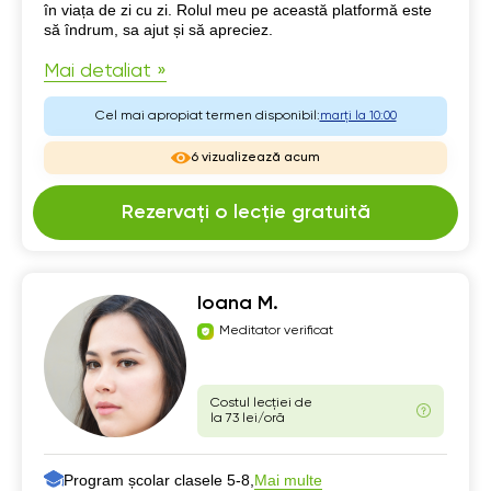
în viața de zi cu zi. Rolul meu pe această platformă este
să îndrum, sa ajut și să apreciez.
Mai detaliat »
Cel mai apropiat termen disponibil:
marți la 10:00
6 vizualizează acum
Rezervați o lecție gratuită
Ioana M.
Meditator verificat
Costul lecției de
la 73 lei/oră
Program școlar clasele 5-8,
Mai multe