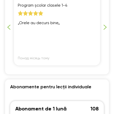
Program școlar clasele 1-4
Pr
„Orele au decurs bine„
„Ș
in
pr
Понад місяць тому
По
Abonamente pentru lecții individuale
Abonament de 1 lună
108