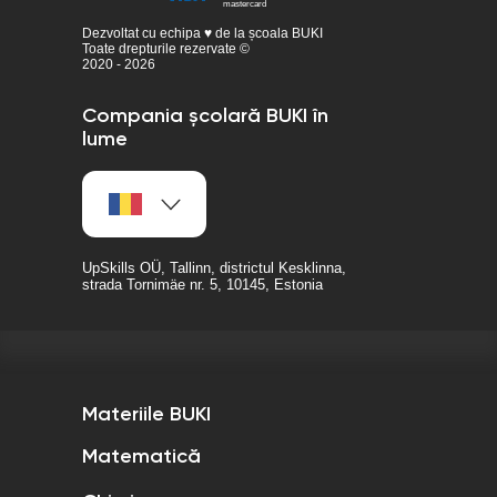
Dezvoltat cu echipa ♥ de la școala BUKI
Toate drepturile rezervate ©
2020 - 2026
Compania școlară BUKI în
lume
UpSkills OÜ, Tallinn, districtul Kesklinna,
strada Tornimäe nr. 5, 10145, Estonia
Materiile BUKI
Matematică