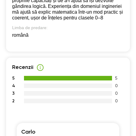
propriile capacități și de a-i ajuta să își dezvolte
gândirea logică. Experiența din domeniul ingineriei
mă ajută să explic matematica într-un mod practic și
coerent, ușor de înțeles pentru clasele 0–8
Limba de predare:
română
Recenzii
5
5
4
0
3
0
2
0
Carlo
Șt