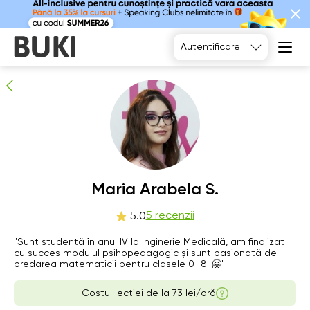
Maria Arabela S.
5
persoane recomandă
Autentificare
Fr
Maria Arabela S.
Sa
Su
Mo
7
8
9
10
5 recenzii
5.0
Nu există
Nu există
"Sunt studentă în anul IV la Inginerie Medicală, am finalizat
13:00
15:00
ore libere
ore libere
cu succes modulul psihopedagogic și sunt pasionată de
predarea matematicii pentru clasele 0–8. 🤗"
13:30
17:00
Costul lecției de la
73 lei/oră
14:00
17:30