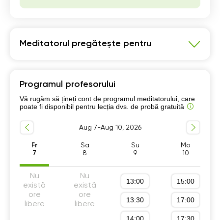
Meditatorul pregătește pentru
Matematică
Programul profesorului
Pregatire Bacalaureat
Vă rugăm să țineți cont de programul meditatorului, care
Program școlar clasele 1-4
poate fi disponibil pentru lecția dvs. de probă gratuită
Program școlar clasele 5-8
Aug 7-Aug 10, 2026
Program școlar clasele 9-12
Pregătire pentru Examen Național clasa a 8-a
Fr
Sa
Su
Mo
7
8
9
10
Nu
Nu
13:00
15:00
există
există
ore
ore
13:30
17:00
libere
libere
14:00
17:30