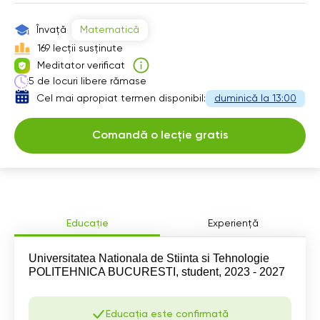
14:30
18:00
Învață
Matematică
15:00
18:30
169 lecții susținute
Meditator verificat
15:30
19:00
5 de locuri libere rămase
16:00
Cel mai apropiat termen disponibil:
duminică la 13:00
Comandă o lecție gratis
Educație
Experiență
Universitatea Nationala de Stiinta si Tehnologie
POLITEHNICA BUCURESTI, student, 2023 - 2027
Educația este confirmată