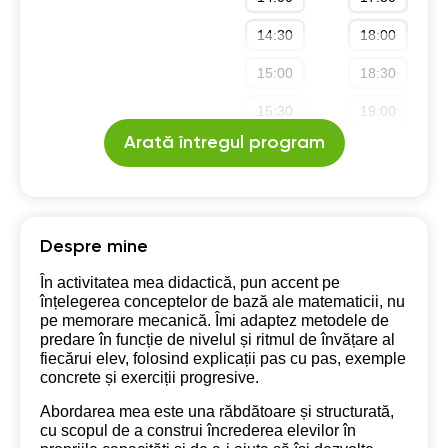
14:30
18:00
15:00
18:30
15:30
19:00
Arată întregul program
16:00
Despre mine
În activitatea mea didactică, pun accent pe
înțelegerea conceptelor de bază ale matematicii, nu
pe memorare mecanică. Îmi adaptez metodele de
predare în funcție de nivelul și ritmul de învățare al
fiecărui elev, folosind explicații pas cu pas, exemple
concrete și exerciții progresive.
Abordarea mea este una răbdătoare și structurată,
cu scopul de a construi încrederea elevilor în