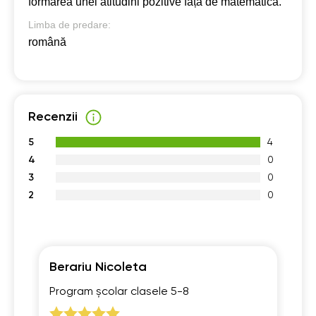
formarea unei atitudini pozitive față de matematică.
Limba de predare:
română
Recenzii
5
4
4
0
3
0
2
0
Berariu Nicoleta
Ka
Program școlar clasele 5-8
Pr