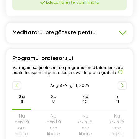
Educația este confirmată
Meditatorul pregătește pentru
Matematică
Programul profesorului
Pregatire Bacalaureat
Vă rugăm să țineți cont de programul meditatorului, care
Program școlar clasele 5-8
poate fi disponibil pentru lecția dvs. de probă gratuită
Program școlar clasele 9-12
Aug 8-Aug 11, 2026
Pregătire pentru Examen Național clasa a 8-a
Sa
Su
Mo
Tu
8
9
10
11
Nu
Nu
Nu
Nu
există
există
există
există
ore
ore
ore
ore
libere
libere
libere
libere