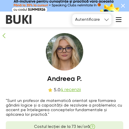
Andreea P.
4
persoane recomandă
Autentificare
Sa
Andreea P.
Su
Mo
Tu
8
9
10
11
4 recenzii
5.0
Nu există
Nu există
Nu există
Nu există
"Sunt un profesor de matematică orientat spre formarea
ore libere
ore libere
ore libere
ore libere
gândirii logice și a capacității de rezolvare a problemelor, cu
accent pe înțelegerea conceptelor fundamentale și
aplicarea lor practică."
Costul lecției de la
73 lei/oră