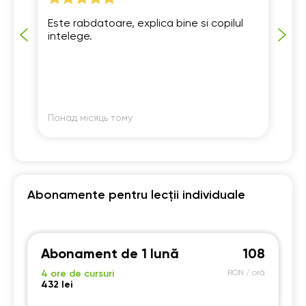
Este rabdatoare, explica bine si copilul
„S
intelege.
An
BU
Понад місяць тому
По
Abonamente pentru lecții individuale
Abonament de 1 lună
108
4 ore de cursuri
RON / oră
432 lei