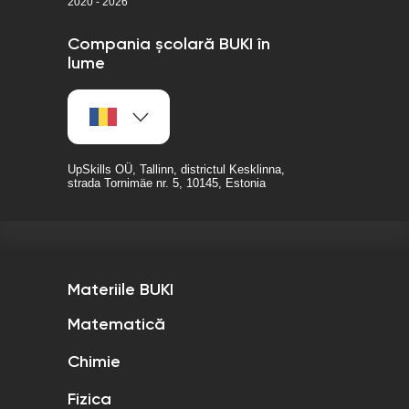
2020 - 2026
Compania școlară BUKI în
lume
UpSkills OÜ, Tallinn, districtul Kesklinna,
strada Tornimäe nr. 5, 10145, Estonia
Materiile BUKI
Matematică
Chimie
Fizica