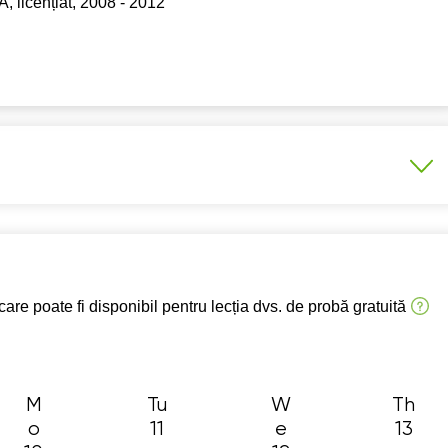
 licențiat, 2008 - 2012
3:30
12:30
12:30
15:
4:00
13:00
13:00
15:
4:30
13:30
15:00
16:
5:00
14:00
15:30
16:
5:30
14:30
16:00
17:
6:00
15:00
16:30
17:
6:30
15:30
17:00
18:
Examen Național clasa a 8-a
7:00
16:00
17:30
18:
are poate fi disponibil pentru lecția dvs. de probă gratuită
7:30
16:30
19:00
19:
8:00
17:00
8:30
M
Tu
W
Th
o
11
e
13
9:00