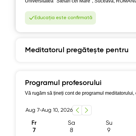
Universitatea "Stefan cel Mare", Suceava, ROMANIA,
1
Educația este confirmată
1
1
1
Meditatorul pregătește pentru
1
Matematică
1
1
Program școlar clasele 5-8
Pregătire pentru 
Programul profesorului
1
Vă rugăm să țineți cont de programul meditatorului, c
1
Aug 7-Aug 10, 2026
1
Sa
Su
1
Fr
8
9
7
1