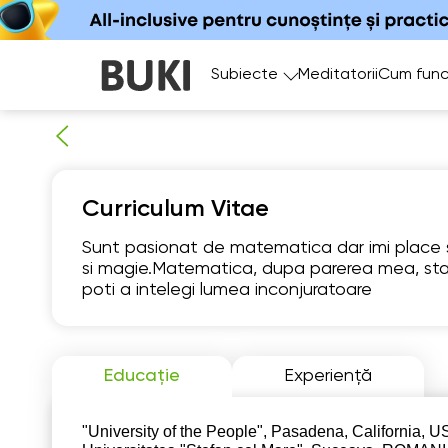
Subiecte
Meditatorii
Cum func
Curriculum Vitae
Sunt pasionat de matematica dar imi place s
si magie.Matematica, dupa parerea mea, sta 
Fr
poti a intelegi lumea inconjuratoare
7
Nu există
1
ore libere
Educație
Experiență
1
"University of the People", Pasadena, California, US
1