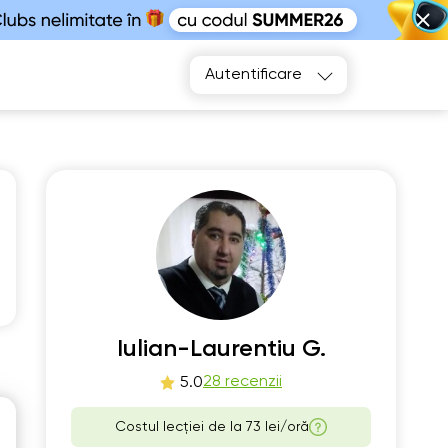
Autentificare
e
Th
2
13
Iulian-Laurentiu G.
00
13:00
28 recenzii
5.0
00
13:30
Costul lecției de la
73 lei/oră
30
14:00