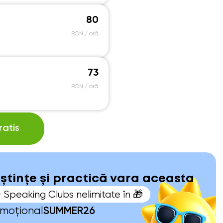
80
RON / oră
73
RON / oră
atis
oștințe și practică vara aceasta
+ Speaking Clubs nelimitate în 🎁
omoțional
SUMMER26