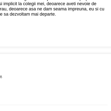
i implicit la colegii mei, deoarece aveti nevoie de
16:30
19:00
19:00
18:30
au rau, deoarece asa ne dam seama impreuna, eu si cu
uie sa dezvoltam mai departe.
17:00
19:00
28
0
0
0