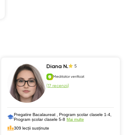
Diana N.
5
Meditator verificat
(
17 recenzii
)
Pregatire Bacalaureat , Program școlar clasele 1-4,
Program școlar clasele 5-8
Mai multe
309 lecții susținute