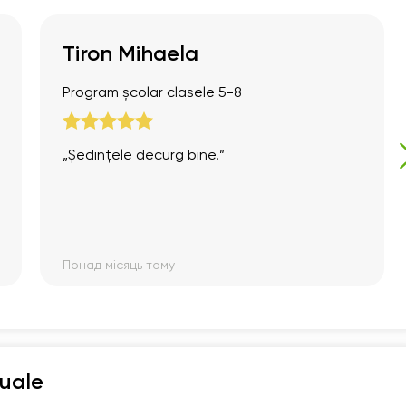
Tiron Mihaela
Program școlar clasele 5-8
„Ședințele decurg bine.”
Понад місяць тому
duale