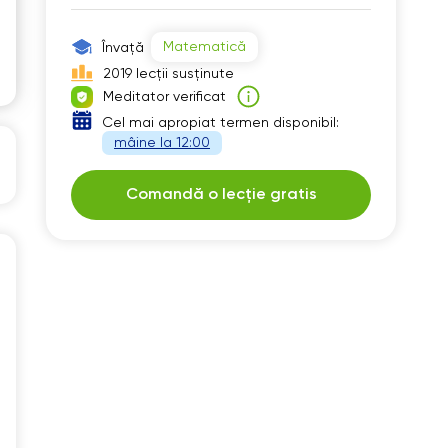
00
14:30
Matematică
Învață
30
15:00
2019 lecții susținute
Meditator verificat
00
15:30
Cel mai apropiat termen disponibil:
30
16:00
mâine la 12:00
00
16:30
Comandă o lecție gratis
30
17:00
00
17:30
30
18:00
00
18:30
19:00