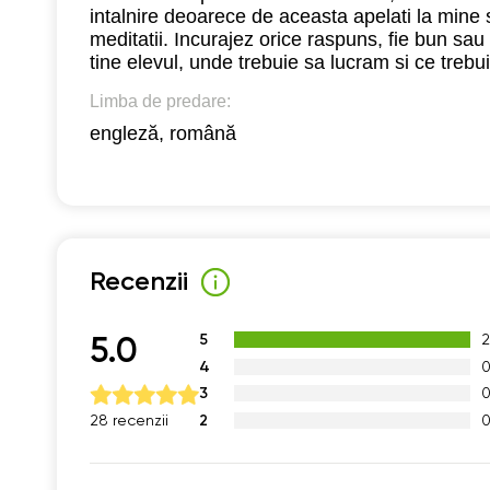
intalnire deoarece de aceasta apelati la mine s
17:30
meditatii. Incurajez orice raspuns, fie bun s
tine elevul, unde trebuie sa lucram si ce treb
18:00
Limba de predare:
18:30
engleză, română
19:00
Recenzii
5
5.0
4
3
2
28 recenzii