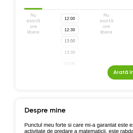
Nu
Nu
12:00
există
există
ore
ore
12:30
libere
libere
13:00
13:30
14:00
Arată î
14:30
15:00
15:30
16:00
Despre mine
16:30
Punctul meu forte si care mi-a garantat este e
activitate de predare a matematicii, este ra
17:00