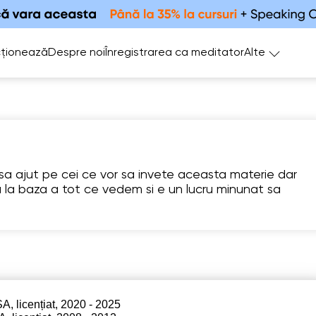
ționează
Despre noi
Înregistrarea ca meditator
Alte
a ajut pe cei ce vor sa invete aceasta materie dar
la baza a tot ce vedem si e un lucru minunat sa
Sa
Su
Mo
Tu
W
8
9
10
11
1
Nu există
2:00
11:00
11:00
11:
ore libere
2:30
11:30
11:30
14:
A, licențiat, 2020 - 2025
3:00
12:00
12:00
14: