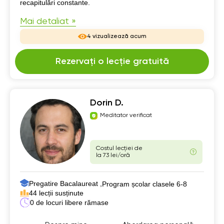
recapitulări constante.
Mai detaliat »
4 vizualizează acum
Rezervați o lecție gratuită
Dorin D.
Meditator verificat
Costul lecției de
la 73 lei/oră
Pregatire Bacalaureat ,
Program școlar clasele 6-8
44 lecții susținute
0 de locuri libere rămase