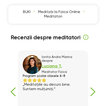
BUKI
Meditații la Fizica Online
Meditatori
Recenzii despre meditatori
e
Ionita Andra Marina
despre
Luciana T.
Meditator
Fizica
Program școlar clasele 6-8
Prega
„Meditațiile au decurs bine.
Preda
Suntem mulțumiți.”
Rec