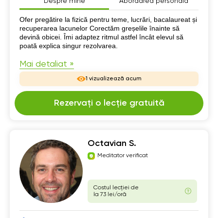
Despre mine
Abordarea personală
Despre mine
Ofer pregătire la fizică pentru teme, lucrări, bacalaureat și
recuperarea lacunelor Corectăm greșelile înainte să
devină obicei. Îmi adaptez ritmul astfel încât elevul să
poată explica singur rezolvarea.
Mai detaliat »
1 vizualizează acum
Rezervați o lecție gratuită
Octavian S.
Meditator verificat
Costul lecției de
la 73 lei/oră