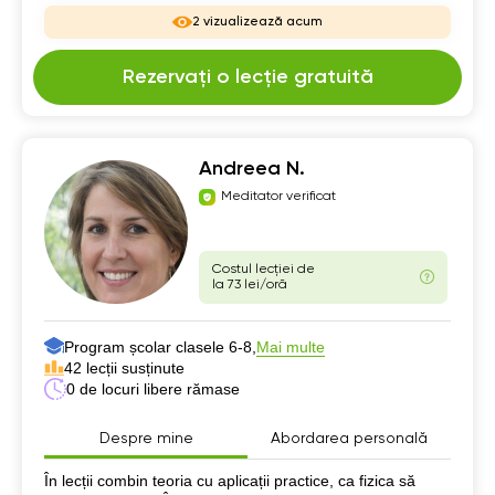
2 vizualizează acum
Rezervați o lecție gratuită
Andreea N.
Meditator verificat
Costul lecției de
la 73 lei/oră
Program școlar clasele 6-8,
Mai multe
42 lecții susținute
0 de locuri libere rămase
Despre mine
Abordarea personală
Despre mine
În lecții combin teoria cu aplicații practice, ca fizica să