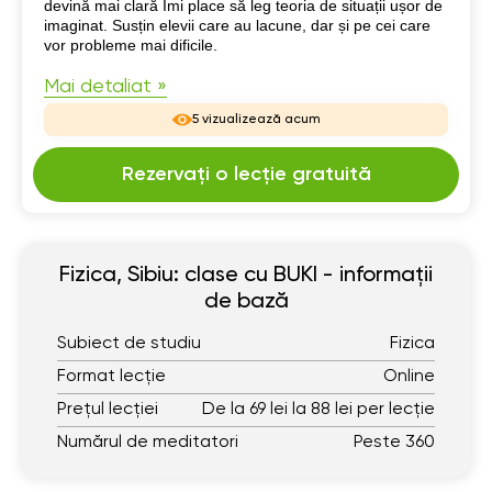
devină mai clară Îmi place să leg teoria de situații ușor de
imaginat. Susțin elevii care au lacune, dar și pe cei care
vor probleme mai dificile.
Mai detaliat »
5 vizualizează acum
Rezervați o lecție gratuită
Fizica, Sibiu: clase cu BUKI - informații
de bază
Subiect de studiu
Fizica
Format lecție
Online
Prețul lecției
De la 69 lei la 88 lei per lecție
Numărul de meditatori
Peste 360