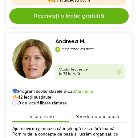
2 vizualizează acum
Rezervați o lecție gratuită
Andreea M.
Meditator verificat
Costul lecției de
la 73 lei/oră
Program școlar clasele 9-12,
Mai multe
42 lecții susținute
0 de locuri libere rămase
Despre mine
Abordarea personală
Despre mine
Ajut elevii de gimnaziu să înțeleagă fizica fără teamă.
Pornim de la concepte de bază și lucrăm organizat, cu