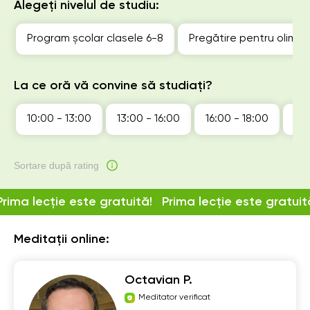
Alegeți nivelul de studiu:
Program școlar clasele 6-8
Pregătire pentru olimp
La ce oră vă convine să studiați?
10:00 - 13:00
13:00 - 16:00
16:00 - 18:00
18:
Sortare după rating
Prima lecție este gratuită!
Prima lecție este gratuit
Meditații online:
Octavian P.
Meditator verificat