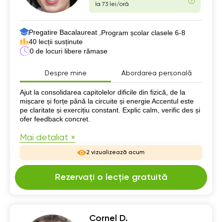
la 73 lei/oră
Pregatire Bacalaureat ,
Program școlar clasele 6-8
40 lecții susținute
0 de locuri libere rămase
Despre mine
Abordarea personală
Despre mine
Ajut la consolidarea capitolelor dificile din fizică, de la
mișcare și forțe până la circuite și energie Accentul este
pe claritate și exercițiu constant. Explic calm, verific des și
ofer feedback concret.
Mai detaliat »
2 vizualizează acum
Rezervați o lecție gratuită
Cornel D.