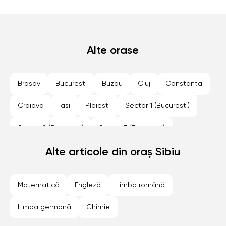
Alte orase
Brasov
Bucuresti
Buzau
Cluj
Constanta
Craiova
Iasi
Ploiesti
Sector 1 (Bucuresti)
Sector 2 (Bucuresti)
Sector 3 (Bucuresti)
Sector 4 (Bucuresti)
Alte articole din oraș Sibiu
Sector 5 (Bucuresti)
Sector 6 (Bucuresti)
Sibiu
Timisoara
Matematică
Engleză
Limba română
Limba germană
Chimie