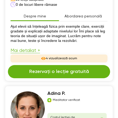
0 de locuri libere rămase
Despre mine
Abordarea personală
Despre mine
Ajut elevii să înțeleagă fizica prin exemple clare, exerciții
gradate și explicații adaptate nivelului lor Îmi place să leg
teoria de situații ușor de imaginat. Lucrăm pentru note
mai bune, teste și încredere la rezolvări.
Mai detaliat »
4 vizualizează acum
Rezervați o lecție gratuită
Adina P.
Meditator verificat
Costul lecției de