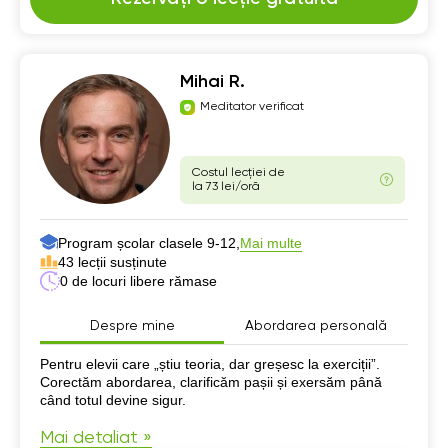
Mihai R.
Meditator verificat
Costul lecției de
la 73 lei/oră
Program școlar clasele 9-12,
Mai multe
43 lecții susținute
0 de locuri libere rămase
Despre mine
Abordarea personală
Despre mine
Pentru elevii care „știu teoria, dar greșesc la exerciții”.
Corectăm abordarea, clarificăm pașii și exersăm până
când totul devine sigur.
Mai detaliat »