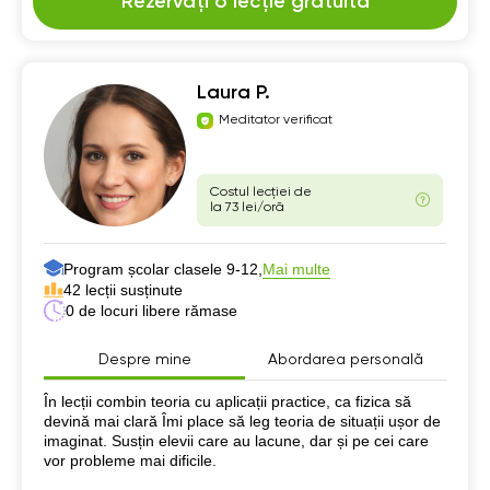
Rezervați o lecție gratuită
Laura P.
Meditator verificat
Costul lecției de
la 73 lei/oră
Program școlar clasele 9-12,
Mai multe
42 lecții susținute
0 de locuri libere rămase
Despre mine
Abordarea personală
Despre mine
În lecții combin teoria cu aplicații practice, ca fizica să
devină mai clară Îmi place să leg teoria de situații ușor de
imaginat. Susțin elevii care au lacune, dar și pe cei care
vor probleme mai dificile.