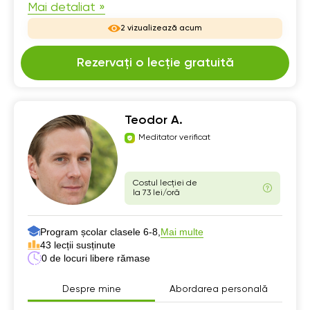
Mai detaliat »
2 vizualizează acum
Rezervați o lecție gratuită
Teodor A.
Meditator verificat
Costul lecției de
la 73 lei/oră
Program școlar clasele 6-8,
Mai multe
43 lecții susținute
0 de locuri libere rămase
Despre mine
Abordarea personală