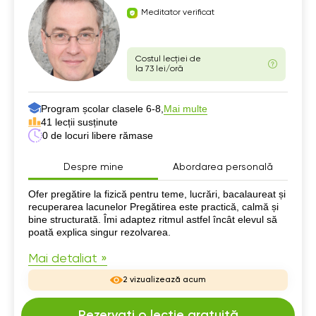
Meditator verificat
Costul lecției de
la 73 lei/oră
Program școlar clasele 6-8,
Mai multe
41 lecții susținute
0 de locuri libere rămase
Despre mine
Abordarea personală
Despre mine
Ofer pregătire la fizică pentru teme, lucrări, bacalaureat și
recuperarea lacunelor Pregătirea este practică, calmă și
bine structurată. Îmi adaptez ritmul astfel încât elevul să
poată explica singur rezolvarea.
Mai detaliat »
2 vizualizează acum
Rezervați o lecție gratuită