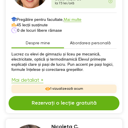
la 73 lei/oră
Pregătire pentru facultate,
Mai multe
45 lecții susținute
0 de locuri libere rămase
Despre mine
Abordarea personală
Despre mine
Lucrez cu elevi de gimnaziu și liceu pe mecanică,
electricitate, optică și termodinamică Elevul primește
explicații clare și pași de lucru. Pun accent pe pași logici,
formule înțelese și corectarea greșelilor.
Mai detaliat »
1 vizualizează acum
Rezervați o lecție gratuită
Nicoleta C.