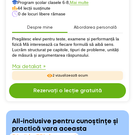
Program școlar clasele 6-8,
Mai multe
44 lecții susținute
0 de locuri libere rămase
Despre mine
Abordarea personală
Despre mine
Pregătesc elevi pentru teste, examene și performanță la
fizică Mă interesează ca fiecare formulă să aibă sens.
Lucrăm structurat pe capitole, tipuri de probleme, unități
de măsură și argumentarea răspunsului.
Mai detaliat »
2 vizualizează acum
Rezervați o lecție gratuită
All-inclusive pentru cunoștințe și
practică vara aceasta