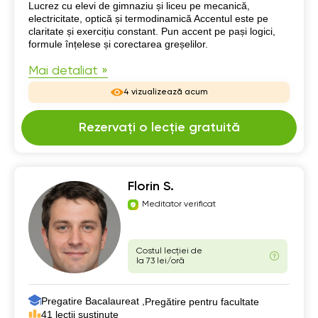
Despre mine
Lucrez cu elevi de gimnaziu și liceu pe mecanică,
electricitate, optică și termodinamică Accentul este pe
claritate și exercițiu constant. Pun accent pe pași logici,
formule înțelese și corectarea greșelilor.
Mai detaliat »
4 vizualizează acum
Rezervați o lecție gratuită
Florin S.
Meditator verificat
Costul lecției de
la 73 lei/oră
Pregatire Bacalaureat ,
Pregătire pentru facultate
41 lecții susținute