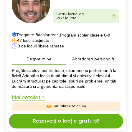
Costul lecției de
la 73 lei/oră
Pregatire Bacalaureat ,
Program școlar clasele 6-8
42 lecții susținute
0 de locuri libere rămase
Despre mine
Abordarea personală
Despre mine
Pregătesc elevi pentru teste, examene și performanță la
fizică Adaptăm lecția după ritmul și obiectivul elevului.
Lucrăm structurat pe capitole, tipuri de probleme, unități
de măsură și argumentarea răspunsului.
Mai detaliat »
5 vizualizează acum
Rezervați o lecție gratuită