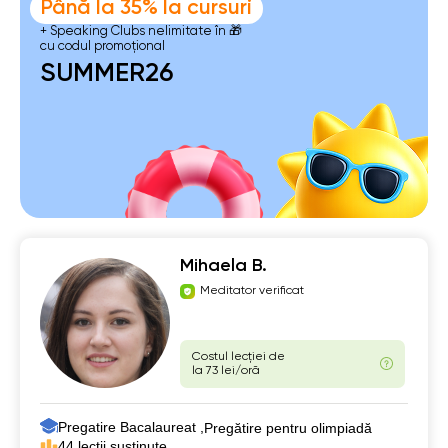
Până la 35% la cursuri
+ Speaking Clubs nelimitate în 🎁
cu codul promoțional
SUMMER26
Mihaela B.
Meditator verificat
Costul lecției de
la 73 lei/oră
Pregatire Bacalaureat ,
Pregătire pentru olimpiadă
44 lecții susținute