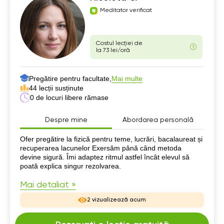
Meditator verificat
Costul lecției de
la 73 lei/oră
Pregătire pentru facultate,
Mai multe
44 lecții susținute
0 de locuri libere rămase
Despre mine
Abordarea personală
Despre mine
Ofer pregătire la fizică pentru teme, lucrări, bacalaureat și
recuperarea lacunelor Exersăm până când metoda
devine sigură. Îmi adaptez ritmul astfel încât elevul să
poată explica singur rezolvarea.
Mai detaliat »
2 vizualizează acum