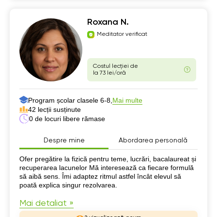
Roxana N.
Meditator verificat
Costul lecției de
la 73 lei/oră
Program școlar clasele 6-8,
Mai multe
42 lecții susținute
0 de locuri libere rămase
Despre mine
Abordarea personală
Despre mine
Ofer pregătire la fizică pentru teme, lucrări, bacalaureat și
recuperarea lacunelor Mă interesează ca fiecare formulă
să aibă sens. Îmi adaptez ritmul astfel încât elevul să
poată explica singur rezolvarea.
Mai detaliat »