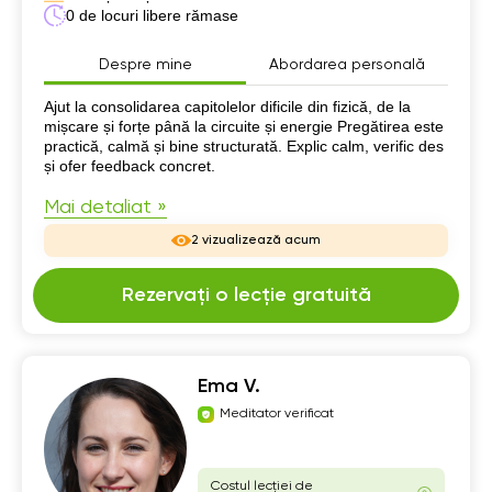
0 de locuri libere rămase
Despre mine
Abordarea personală
Despre mine
Ajut la consolidarea capitolelor dificile din fizică, de la
mișcare și forțe până la circuite și energie Pregătirea este
practică, calmă și bine structurată. Explic calm, verific des
și ofer feedback concret.
Mai detaliat »
2 vizualizează acum
Rezervați o lecție gratuită
Ema V.
Meditator verificat
Costul lecției de