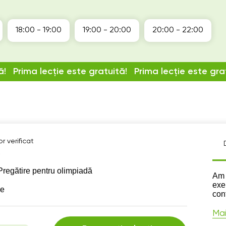
18:00 - 19:00
19:00 - 20:00
20:00 - 22:00
ă!
Prima lecție este gratuită!
Prima lecție este gra
r verificat
Pregătire pentru olimpiadă
Des
Am 
exe
se
conf
Mai