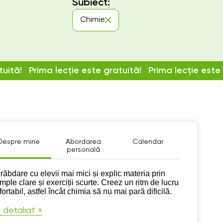
Subiect:
Chimie
tuită!
Prima lecție este gratuită!
Prima lecție este
Despre mine
Abordarea
Calendar
personală
pre mine
răbdare cu elevii mai mici și explic materia prin
mple clare și exerciții scurte. Creez un ritm de lucru
ortabil, astfel încât chimia să nu mai pară dificilă.
 detaliat »