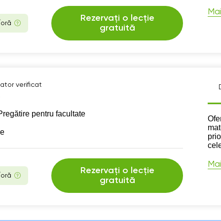
Mai
Rezervați o lecție
/oră
gratuită
ator verificat
Pregătire pentru facultate
Des
Ofe
mat
se
prio
cele
Mai
Rezervați o lecție
/oră
gratuită