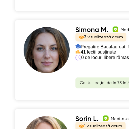
Simona M.
Medi
3 vizualizează acum
Pregatire Bacalaureat ,
41 lecții susținute
0 de locuri libere răma
Costul lecției de la 73 lei
Sorin L.
Meditator
1 vizualizează acum