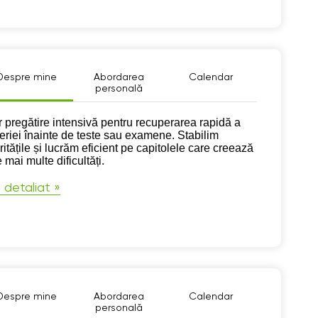
Despre mine
Abordarea
Calendar
personală
pre mine
r pregătire intensivă pentru recuperarea rapidă a
eriei înainte de teste sau examene. Stabilim
ritățile și lucrăm eficient pe capitolele care creează
 mai multe dificultăți.
 detaliat »
Despre mine
Abordarea
Calendar
personală