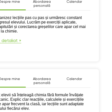
Despre mine
Abordarea
Calendar
personală
pre mine
anizez lecțiile pas cu pas și urmăresc constant
gresul elevului. Lucrăm pe exerciții aplicate,
pitulări și corectarea greșelilor care apar cel mai
 la chimie.
 detaliat »
Despre mine
Abordarea
Calendar
personală
pre mine
t elevii să înțeleagă chimia fără formule învățate
nic. Explic clar reacțiile, calculele și exercițiile
 apar frecvent la clasă, iar lecțiile sunt adaptate
ului fiecărui elev.