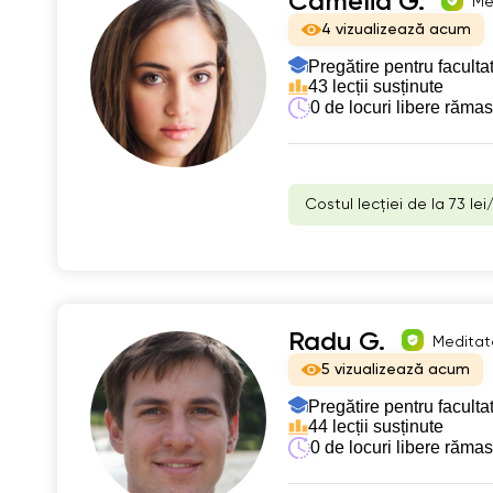
Camelia G.
Me
4 vizualizează acum
Pregătire pentru faculta
43 lecții susținute
0 de locuri libere răma
Costul lecției de la 73 lei
Radu G.
Meditato
5 vizualizează acum
Pregătire pentru faculta
44 lecții susținute
0 de locuri libere răma