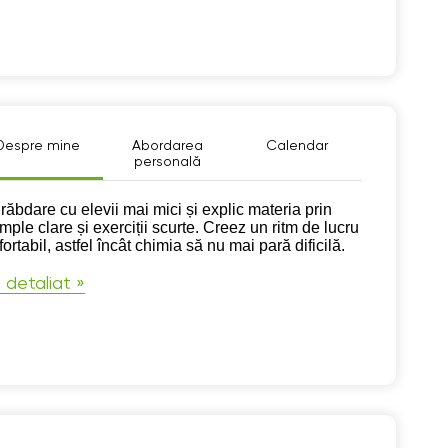
Despre mine
Abordarea
Calendar
personală
pre mine
răbdare cu elevii mai mici și explic materia prin
mple clare și exerciții scurte. Creez un ritm de lucru
ortabil, astfel încât chimia să nu mai pară dificilă.
 detaliat »