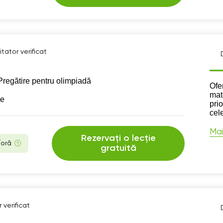
tator verificat
Pregătire pentru olimpiadă
Des
Ofe
mat
se
prio
cele
Mai
Rezervați o lecție
/oră
gratuită
 verificat