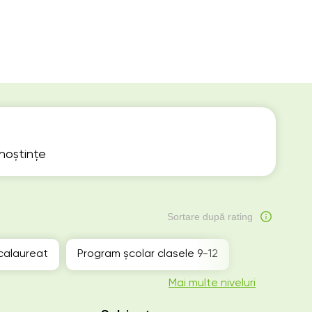
unoștințe
Sortare după rating
calaureat
Program școlar clasele 9-12
Mai multe niveluri