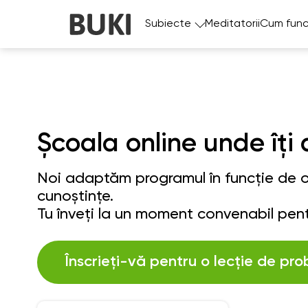
Subiecte
Meditatorii
Cum func
Școala online unde îți 
Noi adaptăm programul în funcție de ob
cunoștințe.
Tu înveți la un moment convenabil pent
Înscrieți-vă pentru o lecție de pro