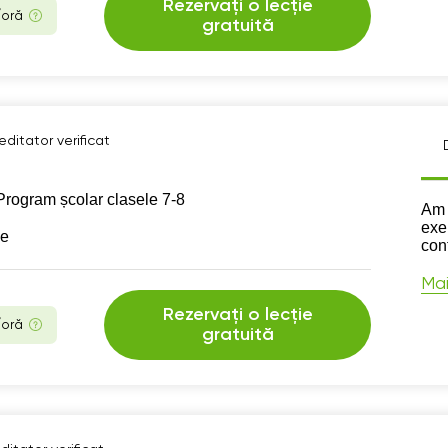
Rezervați o lecție
/oră
gratuită
ditator verificat
Program școlar clasele 7-8
Des
Am 
exe
se
conf
Mai
Rezervați o lecție
/oră
gratuită