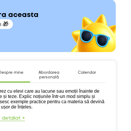
ara aceasta
n 🎁
Despre mine
Abordarea
Calendar
personală
pre mine
rez cu elevi care au lacune sau emoții înainte de
e și teze. Explic noțiunile într-un mod simplu și
osesc exemple practice pentru ca materia să devină
 ușor de înțeles.
 detaliat »