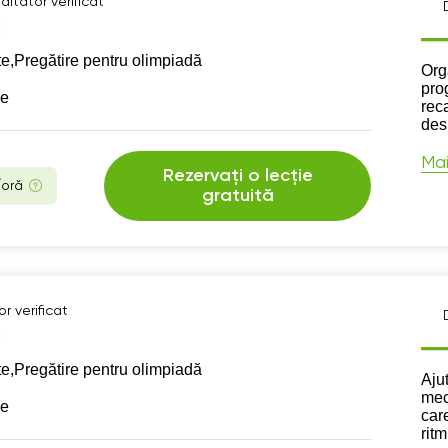
ditator verificat
te,
Pregătire pentru olimpiadă
Des
Org
pro
se
reca
des
Mai
Rezervați o lecție
/oră
gratuită
r verificat
te,
Pregătire pentru olimpiadă
Des
Aju
meca
se
care
ritm