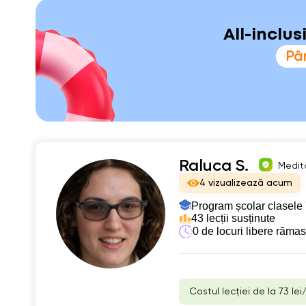
All-inclu
Pân
Raluca S.
Medita
4 vizualizează acum
Program școlar clasele 
43 lecții susținute
0 de locuri libere răma
Costul lecției de la 73 lei