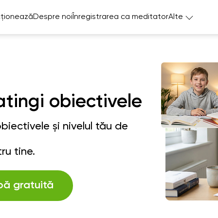
ționează
Despre noi
Înregistrarea ca meditator
Alte
atingi obiectivele
iectivele și nivelul tău de
ru tine.
bă gratuită