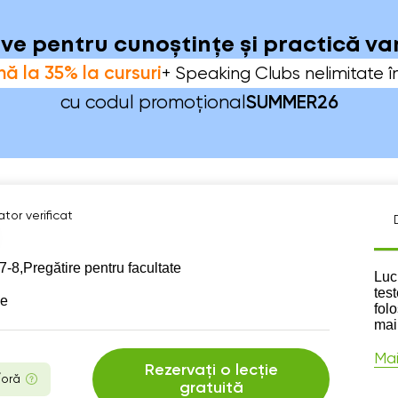
sive pentru cunoștințe și practică v
ă la 35% la cursuri
+ Speaking Clubs nelimitate î
cu codul promoțional
SUMMER26
tor verificat
7-8,
Pregătire pentru facultate
Des
Luc
test
se
fol
mai
Mai
Rezervați o lecție
/oră
gratuită