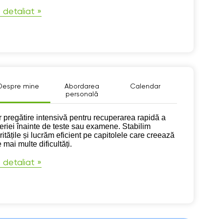
 detaliat »
Despre mine
Abordarea
Calendar
personală
pre mine
r pregătire intensivă pentru recuperarea rapidă a
eriei înainte de teste sau examene. Stabilim
ritățile și lucrăm eficient pe capitolele care creează
 mai multe dificultăți.
 detaliat »