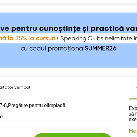
sive pentru cunoștințe și practică v
ă la 35% la cursuri
+ Speaking Clubs nelimitate î
cu codul promoțional
SUMMER26
itator verificat
7-8,
Pregătire pentru olimpiadă
Des
Exp
să î
se
exem
Mai