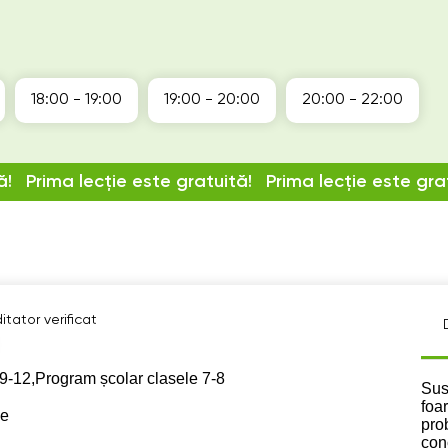
18:00 - 19:00
19:00 - 20:00
20:00 - 22:00
ă!
Prima lecție este gratuită!
Prima lecție este gra
tator verificat
9-12,
Program școlar clasele 7-8
Des
Sus
foa
se
pro
con