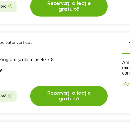
Rezervați o lecție
/oră
gratuită
ditator verificat
Program școlar clasele 7-8
Des
Am 
exe
se
conf
Mai
Rezervați o lecție
/oră
gratuită