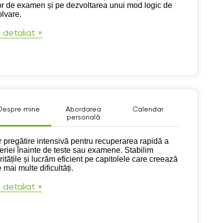
or de examen și pe dezvoltarea unui mod logic de
olvare.
 detaliat »
Despre mine
Abordarea
Calendar
personală
pre mine
r pregătire intensivă pentru recuperarea rapidă a
eriei înainte de teste sau examene. Stabilim
ritățile și lucrăm eficient pe capitolele care creează
 mai multe dificultăți.
 detaliat »