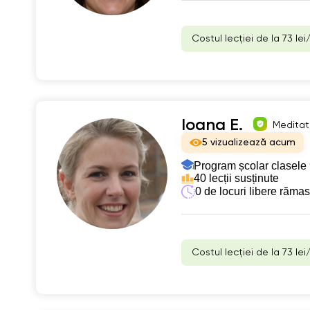
Costul lecției de la 73 lei
Ioana E.
Meditato
5 vizualizează acum
Program școlar clasele 
40 lecții susținute
0 de locuri libere răma
Costul lecției de la 73 lei