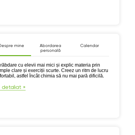
Despre mine
Abordarea
Calendar
personală
pre mine
răbdare cu elevii mai mici și explic materia prin
mple clare și exerciții scurte. Creez un ritm de lucru
ortabil, astfel încât chimia să nu mai pară dificilă.
 detaliat »