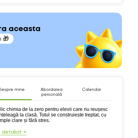
ara aceasta
n 🎁
Despre mine
Abordarea
Calendar
personală
pre mine
lic chimia de la zero pentru elevii care nu reușesc
nțeleagă la clasă. Totul se construiește treptat, cu
ple clare și fără stres.
 detaliat »