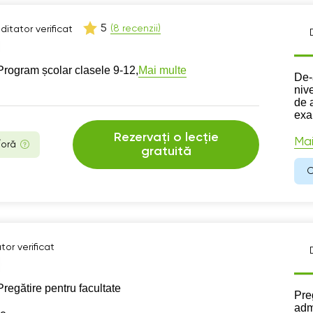
5
(8 recenzii)
ditator verificat
Mai multe
Program școlar clasele 9-12,
Des
De-
nive
de 
exa
Rezervați o lecție
Mai
/oră
gratuită
C
tor verificat
Pregătire pentru facultate
Des
Pre
adm