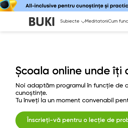
Subiecte
Meditatorii
Cum func
Școala online unde îți 
Noi adaptăm programul în funcție de ob
cunoștințe.
Tu înveți la un moment convenabil pent
Înscrieți-vă pentru o lecție de pro