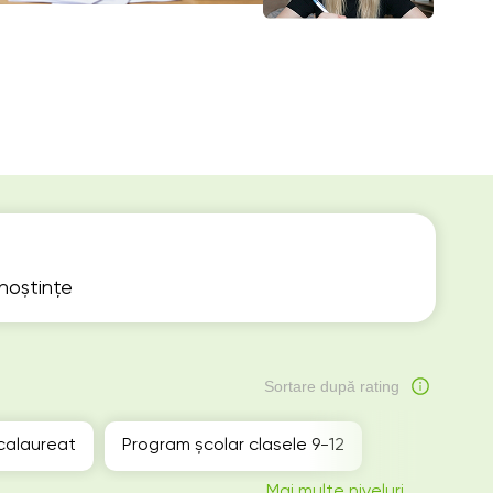
unoștințe
Sortare după rating
calaureat
Program școlar clasele 9-12
Mai multe niveluri