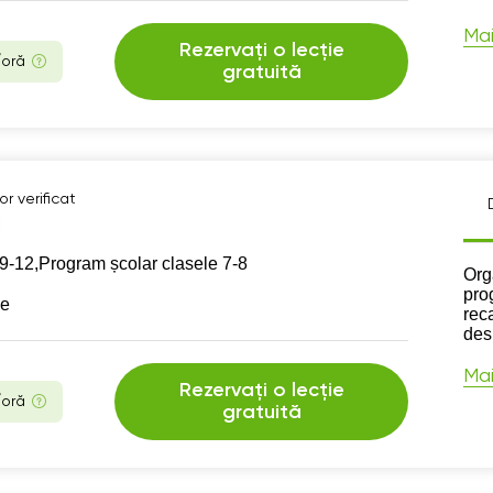
Mai
Rezervați o lecție
/oră
gratuită
r verificat
9-12,
Program școlar clasele 7-8
Des
Org
pro
se
reca
des
Mai
Rezervați o lecție
/oră
gratuită