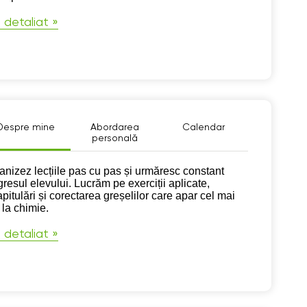
 detaliat »
Despre mine
Abordarea
Calendar
personală
pre mine
anizez lecțiile pas cu pas și urmăresc constant
gresul elevului. Lucrăm pe exerciții aplicate,
pitulări și corectarea greșelilor care apar cel mai
 la chimie.
 detaliat »