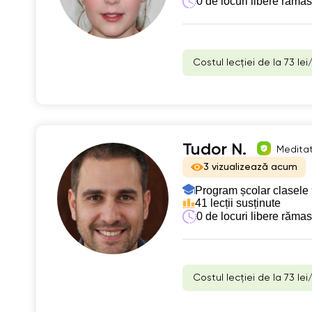
0 de locuri libere răma
Costul lecției de la 73 lei
Tudor N.
Meditat
3 vizualizează acum
Program școlar clasele 
41 lecții susținute
0 de locuri libere răma
Costul lecției de la 73 lei