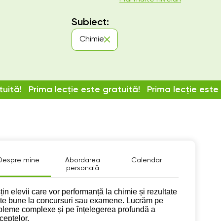
Subiect:
Chimie
tuită!
Prima lecție este gratuită!
Prima lecție este
Despre mine
Abordarea
Calendar
personală
pre mine
țin elevii care vor performanță la chimie și rezultate
rte bune la concursuri sau examene. Lucrăm pe
bleme complexe și pe înțelegerea profundă a
ceptelor.