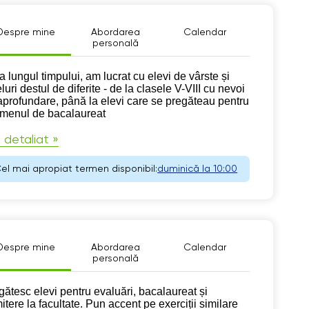
Despre mine
Abordarea
Calendar
personală
pre mine
a lungul timpului, am lucrat cu elevi de vârste și
luri destul de diferite - de la clasele V-VIII cu nevoi
aprofundare, până la elevi care se pregăteau pentru
menul de bacalaureat
 detaliat »
el mai apropiat termen disponibil:
duminică la 10:00
Despre mine
Abordarea
Calendar
personală
pre mine
gătesc elevi pentru evaluări, bacalaureat și
itere la facultate. Pun accent pe exerciții similare