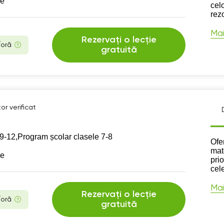
se
cel
rez
Mai
Rezervați o lecție
/oră
gratuită
or verificat
9-12,
Program școlar clasele 7-8
Des
Ofe
mat
se
prio
cele
Mai
Rezervați o lecție
/oră
gratuită