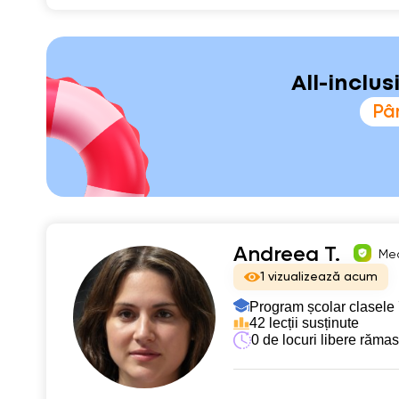
All-inclu
Pân
Andreea T.
Med
1 vizualizează acum
Program școlar clasele 
42 lecții susținute
0 de locuri libere răma