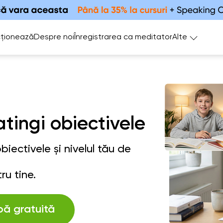
ționează
Despre noi
Înregistrarea ca meditator
Alte
atingi obiectivele
iectivele și nivelul tău de
ru tine.
bă gratuită