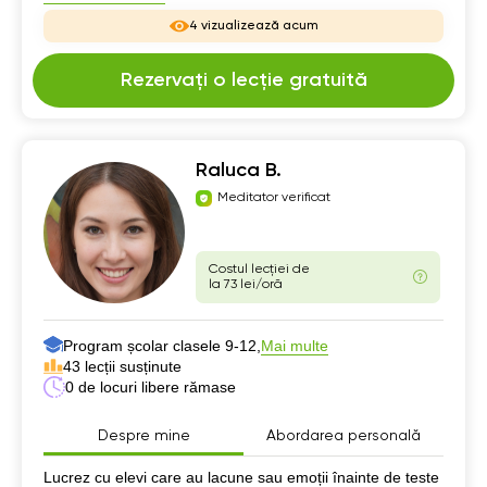
4 vizualizează acum
Rezervați o lecție gratuită
Raluca B.
Meditator verificat
Costul lecției de
la 73 lei/oră
Program școlar clasele 9-12,
Mai multe
43 lecții susținute
0 de locuri libere rămase
Despre mine
Abordarea personală
Despre mine
Lucrez cu elevi care au lacune sau emoții înainte de teste