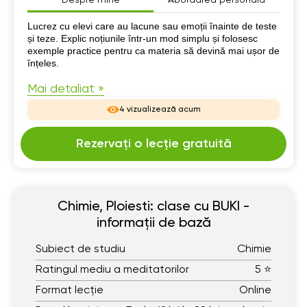
Despre mine
Lucrez cu elevi care au lacune sau emoții înainte de teste
și teze. Explic noțiunile într-un mod simplu și folosesc
exemple practice pentru ca materia să devină mai ușor de
înțeles.
Mai detaliat »
4 vizualizează acum
Rezervați o lecție gratuită
Chimie, Ploiesti: clase cu BUKI -
informații de bază
Subiect de studiu
Chimie
Ratingul mediu a meditatorilor
5 ⭐
Format lecție
Online