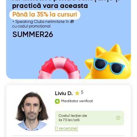
practică vara aceasta
Până la 35% la cursuri
+ Speaking Clubs nelimitate în 🎁
cu codul promoțional
SUMMER26
5
Liviu D.
Meditator verificat
Costul lecției de
la 73 lei/oră
(1 recenzie)