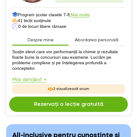
Program școlar clasele 7-8,
Mai multe
41 lecții susținute
0 de locuri libere rămase
Despre mine
Abordarea personală
Despre mine
Susțin elevii care vor performanță la chimie și rezultate
foarte bune la concursuri sau examene. Lucrăm pe
probleme complexe și pe înțelegerea profundă a
conceptelor.
Mai detaliat »
2 vizualizează acum
Rezervați o lecție gratuită
All-inclusive pentru cunoștințe și