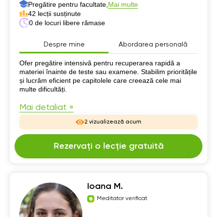
Pregătire pentru facultate,
Mai multe
42 lecții susținute
0 de locuri libere rămase
Despre mine
Abordarea personală
Despre mine
Ofer pregătire intensivă pentru recuperarea rapidă a
materiei înainte de teste sau examene. Stabilim prioritățile
și lucrăm eficient pe capitolele care creează cele mai
multe dificultăți.
Mai detaliat »
2 vizualizează acum
Rezervați o lecție gratuită
Ioana M.
Meditator verificat