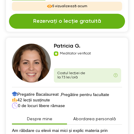
5 vizualizează acum
Rezervați o lecție gratuită
Patricia G.
Meditator verificat
Costul lecției de
la 73 lei/oră
Pregatire Bacalaureat ,
Pregătire pentru facultate
42 lecții susținute
0 de locuri libere rămase
Despre mine
Abordarea personală
Despre mine
Am răbdare cu elevii mai mici și explic materia prin