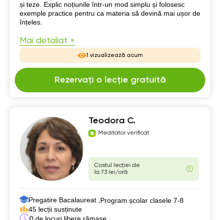
și teze. Explic noțiunile într-un mod simplu și folosesc
exemple practice pentru ca materia să devină mai ușor de
înțeles.
Mai detaliat »
1 vizualizează acum
Rezervați o lecție gratuită
Teodora C.
Meditator verificat
Costul lecției de
la 73 lei/oră
Pregatire Bacalaureat ,
Program școlar clasele 7-8
45 lecții susținute
0 de locuri libere rămase