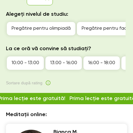
Alegeți nivelul de studiu:
Pregătire pentru olimpiadă
Pregătire pentru facul
La ce oră vă convine să studiați?
10:00 - 13:00
13:00 - 16:00
16:00 - 18:00
18:
Sortare după rating
Prima lecție este gratuită!
Prima lecție este gratuit
Meditații online:
Bianca M.