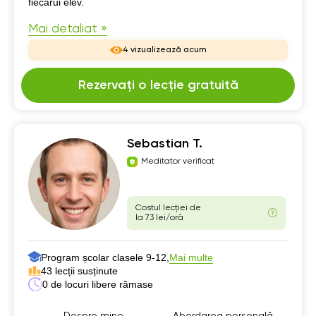
fiecărui elev.
Mai detaliat »
4 vizualizează acum
Rezervați o lecție gratuită
Sebastian T.
Meditator verificat
Costul lecției de
la 73 lei/oră
Program școlar clasele 9-12,
Mai multe
43 lecții susținute
0 de locuri libere rămase
Despre mine
Abordarea personală