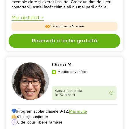
exemple clare și exerciții scurte. Creez un ritm de lucru
confortabil, astfel încât chimia să nu mai pară dificilă.
Mai detaliat »
5 vizualizează acum
Rezervați o lecție gratuită
Oana M.
Meditator verificat
Costul lecției de
la 73 lei/oră
Program școlar clasele 9-12,
Mai multe
41 lecții susținute
0 de locuri libere rămase