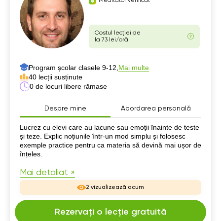
Meditator verificat
Costul lecției de
la 73 lei/oră
Program școlar clasele 9-12,
Mai multe
40 lecții susținute
0 de locuri libere rămase
Despre mine
Abordarea personală
Despre mine
Lucrez cu elevi care au lacune sau emoții înainte de teste
și teze. Explic noțiunile într-un mod simplu și folosesc
exemple practice pentru ca materia să devină mai ușor de
înțeles.
Mai detaliat »
2 vizualizează acum
Rezervați o lecție gratuită