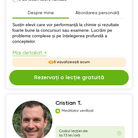
Despre mine
Abordarea personală
Despre mine
Susțin elevii care vor performanță la chimie și rezultate
foarte bune la concursuri sau examene. Lucrăm pe
probleme complexe și pe înțelegerea profundă a
conceptelor.
Mai detaliat »
5 vizualizează acum
Rezervați o lecție gratuită
Cristian T.
Meditator verificat
Costul lecției de
la 73 lei/oră