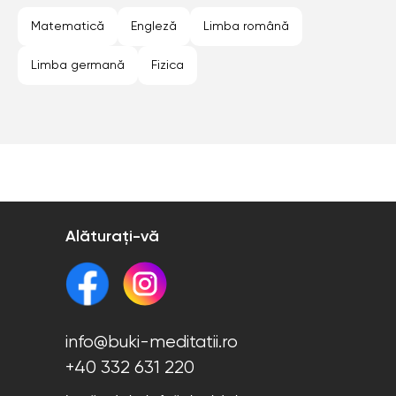
Sector 6 (Bucuresti)
Sibiu
Timisoara
Matematică
Engleză
Limba română
Limba germană
Fizica
Alăturați-vă
info@buki-meditatii.ro
+40 332 631 220