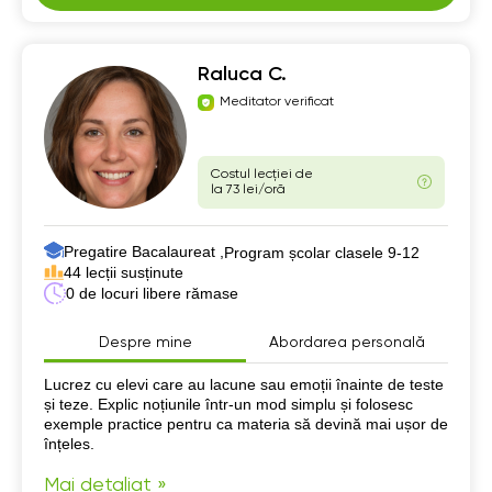
Raluca C.
Meditator verificat
Costul lecției de
la 73 lei/oră
Pregatire Bacalaureat ,
Program școlar clasele 9-12
44 lecții susținute
0 de locuri libere rămase
Despre mine
Abordarea personală
Despre mine
Lucrez cu elevi care au lacune sau emoții înainte de teste
și teze. Explic noțiunile într-un mod simplu și folosesc
exemple practice pentru ca materia să devină mai ușor de
înțeles.
Mai detaliat »