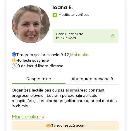
Ioana E.
Meditator verificat
Costul lecției de
la 73 lei/oră
Program școlar clasele 9-12,
Mai multe
40 lecții susținute
0 de locuri libere rămase
Despre mine
Abordarea personală
Despre mine
Organizez lecțiile pas cu pas și urmăresc constant
progresul elevului. Lucrăm pe exerciții aplicate,
recapitulări și corectarea greșelilor care apar cel mai des
la chimie.
Mai detaliat »
3 vizualizează acum