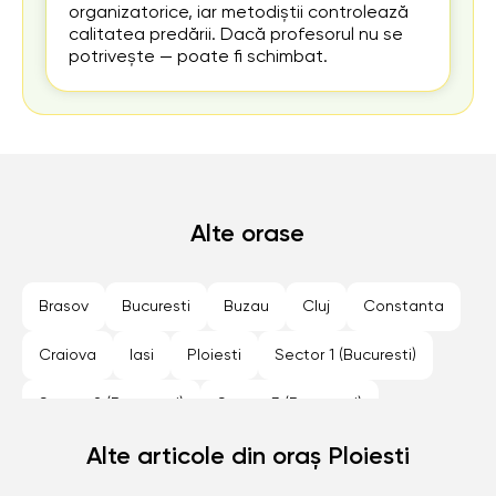
organizatorice, iar metodiștii controlează
calitatea predării. Dacă profesorul nu se
potrivește — poate fi schimbat.
Alte orase
Brasov
Bucuresti
Buzau
Cluj
Constanta
Craiova
Iasi
Ploiesti
Sector 1 (Bucuresti)
Sector 2 (Bucuresti)
Sector 3 (Bucuresti)
Sector 4 (Bucuresti)
Alte articole din oraș Ploiesti
Sector 5 (Bucuresti)