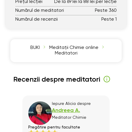
Prețul lecției
De la 69 lei la 88 lei per lecție
Numărul de meditatori
Peste 360
Numărul de recenzii
Peste 1
BUKI
Meditații Chimie online
Meditatori
Recenzii despre meditatori
l
Iepure Alicia
despre
Andreea A.
Meditator
Chimie
Pregătire pentru facultate
Progr