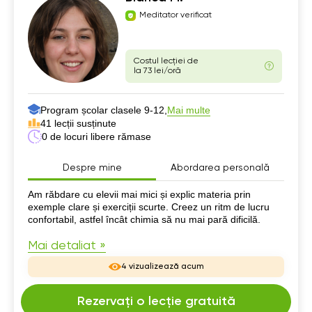
Meditator verificat
Costul lecției de
la 73 lei/oră
Program școlar clasele 9-12,
Mai multe
41 lecții susținute
0 de locuri libere rămase
Despre mine
Abordarea personală
Despre mine
Am răbdare cu elevii mai mici și explic materia prin
exemple clare și exerciții scurte. Creez un ritm de lucru
confortabil, astfel încât chimia să nu mai pară dificilă.
Mai detaliat »
4 vizualizează acum
Rezervați o lecție gratuită