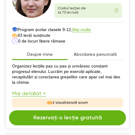
Costul lecției de
la 73 lei/oră
Program școlar clasele 9-12,
Mai multe
43 lecții susținute
0 de locuri libere rămase
Despre mine
Abordarea personală
Despre mine
Organizez lecțiile pas cu pas și urmăresc constant
progresul elevului. Lucrăm pe exerciții aplicate,
recapitulări și corectarea greșelilor care apar cel mai des
la chimie.
Mai detaliat »
2 vizualizează acum
Rezervați o lecție gratuită