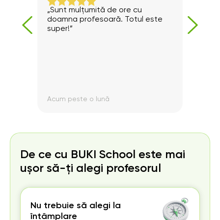
ine.
„Sunt mulțumită de ore cu
Excel
dent.”
doamna profesoară. Totul este
si ra
super!”
Acum peste o lună
Acum
De ce cu BUKI School este mai
ușor să-ți alegi profesorul
Nu trebuie să alegi la
întâmplare