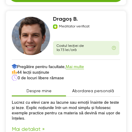
Dragoș B.
Meditator verificat
Costul lecției de
la 73 lei/oră
Pregătire pentru facultate,
Mai multe
44 lecții susținute
0 de locuri libere rămase
Despre mine
Abordarea personală
Despre mine
Lucrez cu elevi care au lacune sau emoții înainte de teste
și teze. Explic noțiunile într-un mod simplu și folosesc
exemple practice pentru ca materia să devină mai ușor de
înțeles.
Mai detaliat »