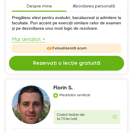
Despre mine
Abordarea personală
Despre mine
Pregătesc elevi pentru evaluări, bacalaureat și admitere la
facultate. Pun accent pe exerciții similare celor de examen
și pe dezvoltarea unui mod logic de rezolvare.
Mai detaliat »
3 vizualizează acum
Rezervați o lecție gratuită
Florin S.
Meditator verificat
Costul lecției de
la 73 lei/oră