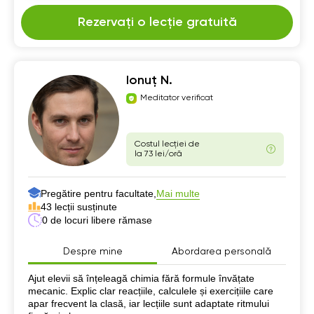
Rezervați o lecție gratuită
Ionuț N.
Meditator verificat
Costul lecției de
la 73 lei/oră
Pregătire pentru facultate,
Mai multe
43 lecții susținute
0 de locuri libere rămase
Despre mine
Abordarea personală
Despre mine
Ajut elevii să înțeleagă chimia fără formule învățate
mecanic. Explic clar reacțiile, calculele și exercițiile care
apar frecvent la clasă, iar lecțiile sunt adaptate ritmului