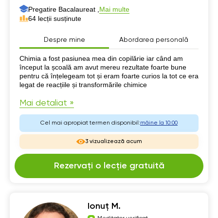
Pregatire Bacalaureat ,
Mai multe
64 lecții susținute
Despre mine
Abordarea personală
Despre mine
Chimia a fost pasiunea mea din copilărie iar când am
început la școală am avut mereu rezultate foarte bune
pentru că înțelegeam tot și eram foarte curios la tot ce era
legat de reacțiile și transformările chimice
Mai detaliat »
Cel mai apropiat termen disponibil:
mâine la 10:00
3 vizualizează acum
Rezervați o lecție gratuită
Ionuț M.