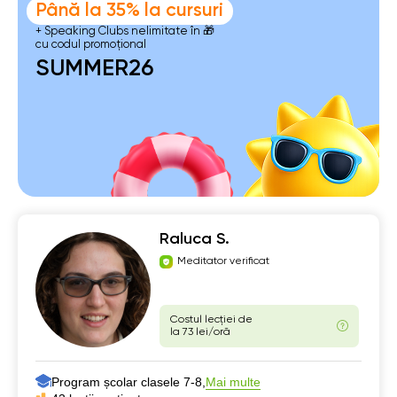
Până la 35% la cursuri
+ Speaking Clubs nelimitate în 🎁
cu codul promoțional
SUMMER26
Raluca S.
Meditator verificat
Costul lecției de
la 73 lei/oră
Program școlar clasele 7-8,
Mai multe