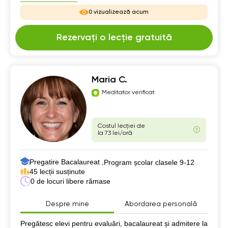
0 vizualizează acum
Rezervați o lecție gratuită
Maria C.
Meditator verificat
Costul lecției de
la 73 lei/oră
Pregatire Bacalaureat ,
Program școlar clasele 9-12
45 lecții susținute
0 de locuri libere rămase
Despre mine
Abordarea personală
Despre mine
Pregătesc elevi pentru evaluări, bacalaureat și admitere la