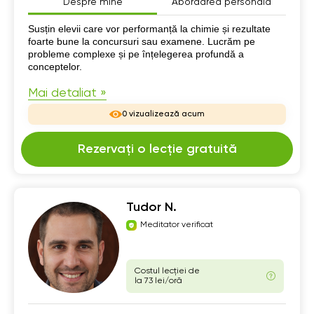
Despre mine
Abordarea personală
Despre mine
Susțin elevii care vor performanță la chimie și rezultate
foarte bune la concursuri sau examene. Lucrăm pe
probleme complexe și pe înțelegerea profundă a
conceptelor.
Mai detaliat »
0 vizualizează acum
Rezervați o lecție gratuită
Tudor N.
Meditator verificat
Costul lecției de
la 73 lei/oră