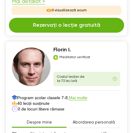
Mai detaliat »
0 vizualizează acum
Rezervați o lecție gratuită
Florin I.
Meditator verificat
Costul lecției de
la 73 lei/oră
Program școlar clasele 7-8,
Mai multe
40 lecții susținute
0 de locuri libere rămase
Despre mine
Abordarea personală