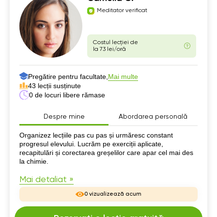
Meditator verificat
Costul lecției de
la 73 lei/oră
Pregătire pentru facultate,
Mai multe
43 lecții susținute
0 de locuri libere rămase
Despre mine
Abordarea personală
Despre mine
Organizez lecțiile pas cu pas și urmăresc constant
progresul elevului. Lucrăm pe exerciții aplicate,
recapitulări și corectarea greșelilor care apar cel mai des
la chimie.
Mai detaliat »
0 vizualizează acum