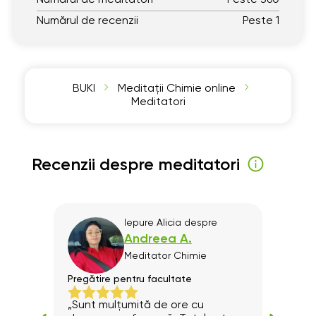
Numărul de recenzii
Peste 1
BUKI
Meditații Chimie online
Meditatori
Recenzii despre meditatori
l
Iepure Alicia
despre
Andreea A.
Meditator
Chimie
Pregătire pentru facultate
Progr
ine.
„Sunt mulțumită de ore cu
Excel