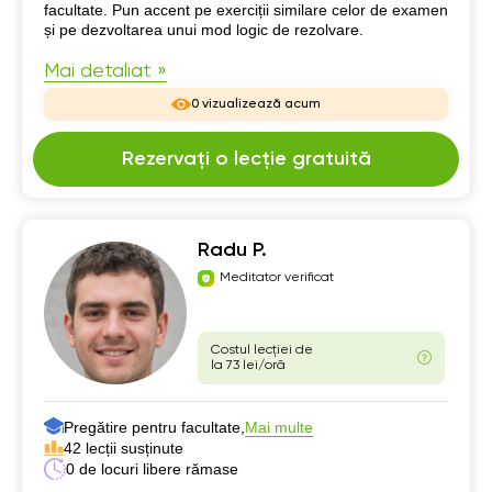
facultate. Pun accent pe exerciții similare celor de examen
și pe dezvoltarea unui mod logic de rezolvare.
Mai detaliat »
0 vizualizează acum
Rezervați o lecție gratuită
Radu P.
Meditator verificat
Costul lecției de
la 73 lei/oră
Pregătire pentru facultate,
Mai multe
42 lecții susținute
0 de locuri libere rămase