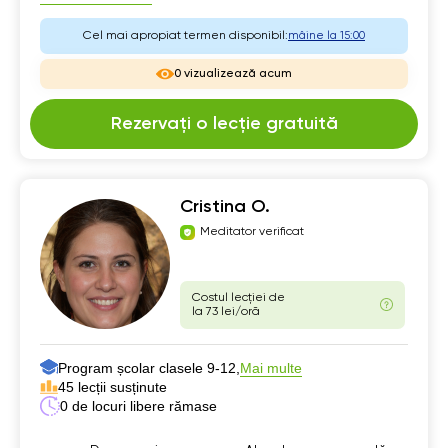
Cel mai apropiat termen disponibil:
mâine la 15:00
0 vizualizează acum
Rezervați o lecție gratuită
Cristina O.
Meditator verificat
Costul lecției de
la 73 lei/oră
Program școlar clasele 9-12,
Mai multe
45 lecții susținute
0 de locuri libere rămase