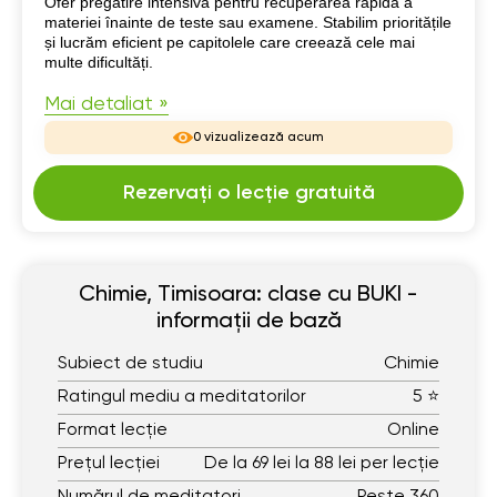
Despre mine
Ofer pregătire intensivă pentru recuperarea rapidă a
materiei înainte de teste sau examene. Stabilim prioritățile
și lucrăm eficient pe capitolele care creează cele mai
multe dificultăți.
Mai detaliat »
0 vizualizează acum
Rezervați o lecție gratuită
Chimie, Timisoara: clase cu BUKI -
informații de bază
Subiect de studiu
Chimie
Ratingul mediu a meditatorilor
5 ⭐
Format lecție
Online
Prețul lecției
De la 69 lei la 88 lei per lecție
Numărul de meditatori
Peste 360