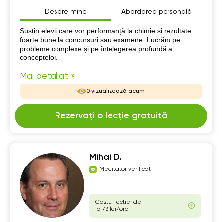
Despre mine
Abordarea personală
Despre mine
Susțin elevii care vor performanță la chimie și rezultate
foarte bune la concursuri sau examene. Lucrăm pe
probleme complexe și pe înțelegerea profundă a
conceptelor.
Mai detaliat »
0 vizualizează acum
Rezervați o lecție gratuită
Mihai D.
Meditator verificat
Costul lecției de
la 73 lei/oră