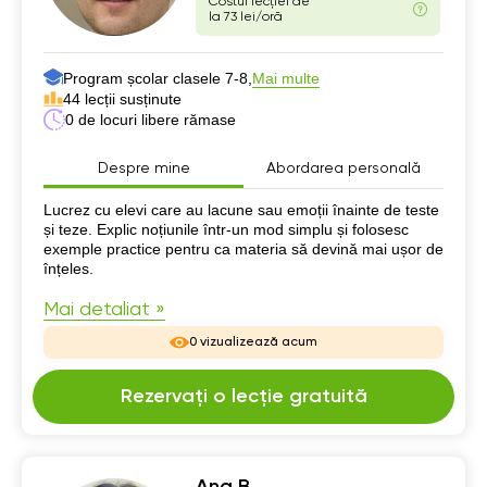
Costul lecției de
la 73 lei/oră
Program școlar clasele 7-8,
Mai multe
44 lecții susținute
0 de locuri libere rămase
Despre mine
Abordarea personală
Despre mine
Lucrez cu elevi care au lacune sau emoții înainte de teste
și teze. Explic noțiunile într-un mod simplu și folosesc
exemple practice pentru ca materia să devină mai ușor de
înțeles.
Mai detaliat »
0 vizualizează acum
Rezervați o lecție gratuită
Ana B.