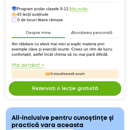
Program școlar clasele 9-12,
Mai multe
43 lecții susținute
0 de locuri libere rămase
Despre mine
Abordarea personală
Despre mine
Am răbdare cu elevii mai mici și explic materia prin
exemple clare și exerciții scurte. Creez un ritm de lucru
confortabil, astfel încât chimia să nu mai pară dificilă.
Mai detaliat »
0 vizualizează acum
Rezervați o lecție gratuită
All-inclusive pentru cunoștințe și
practică vara aceasta