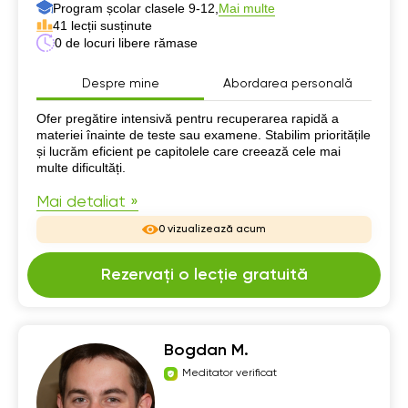
Program școlar clasele 9-12,
Mai multe
41 lecții susținute
0 de locuri libere rămase
Despre mine
Abordarea personală
Despre mine
Ofer pregătire intensivă pentru recuperarea rapidă a
materiei înainte de teste sau examene. Stabilim prioritățile
și lucrăm eficient pe capitolele care creează cele mai
multe dificultăți.
Mai detaliat »
0 vizualizează acum
Rezervați o lecție gratuită
Bogdan M.
Meditator verificat