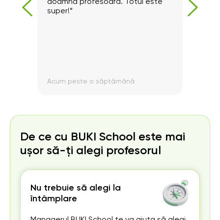
dent.”
doamna profesoară. Totul este
si ra
super!”
Acum peste o săptămână
Acum
De ce cu BUKI School este mai
ușor să-ți alegi profesorul
Nu trebuie să alegi la
întâmplare
Managerul BUKI School te va ajuta să alegi