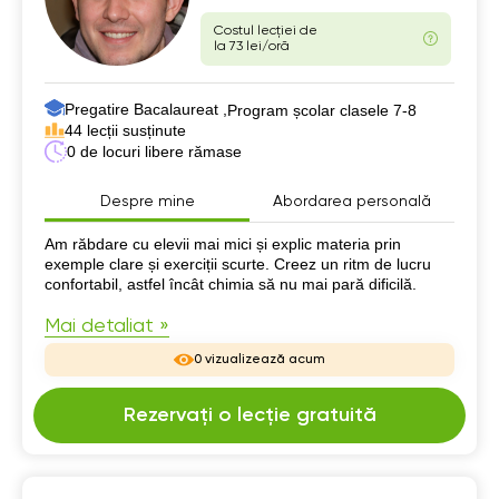
Costul lecției de
la 73 lei/oră
Pregatire Bacalaureat ,
Program școlar clasele 7-8
44 lecții susținute
0 de locuri libere rămase
Despre mine
Abordarea personală
Despre mine
Am răbdare cu elevii mai mici și explic materia prin
exemple clare și exerciții scurte. Creez un ritm de lucru
confortabil, astfel încât chimia să nu mai pară dificilă.
Mai detaliat »
0 vizualizează acum
Rezervați o lecție gratuită