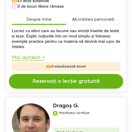
43 lecții susținute
0 de locuri libere rămase
Despre mine
Abordarea personală
Despre mine
Lucrez cu elevi care au lacune sau emoții înainte de teste
și teze. Explic noțiunile într-un mod simplu și folosesc
exemple practice pentru ca materia să devină mai ușor de
înțeles.
Mai detaliat »
0 vizualizează acum
Rezervați o lecție gratuită
Dragoș G.
Meditator verificat