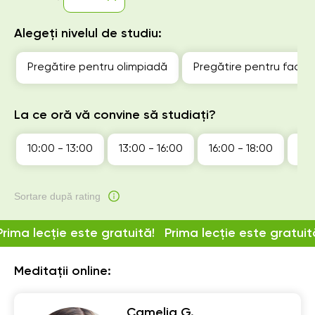
Alegeți nivelul de studiu:
Pregătire pentru olimpiadă
Pregătire pentru facul
La ce oră vă convine să studiați?
10:00 - 13:00
13:00 - 16:00
16:00 - 18:00
18:
Sortare după rating
Prima lecție este gratuită!
Prima lecție este gratuit
Meditații online:
Camelia G.