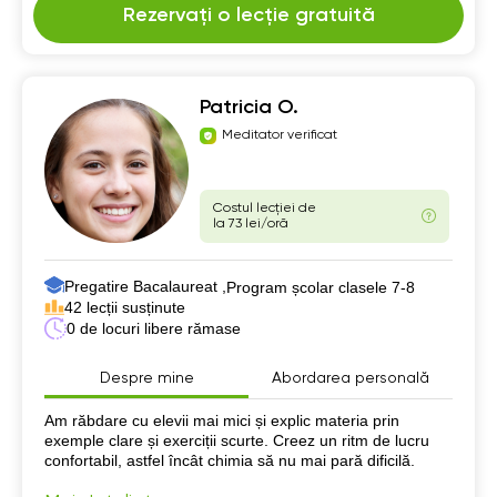
Rezervați o lecție gratuită
Patricia O.
Meditator verificat
Costul lecției de
la 73 lei/oră
Pregatire Bacalaureat ,
Program școlar clasele 7-8
42 lecții susținute
0 de locuri libere rămase
Despre mine
Abordarea personală
Despre mine
Am răbdare cu elevii mai mici și explic materia prin
exemple clare și exerciții scurte. Creez un ritm de lucru
confortabil, astfel încât chimia să nu mai pară dificilă.