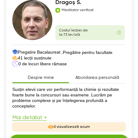
Dragoș S.
Meditator verificat
Costul lecției de
la 73 lei/oră
Pregatire Bacalaureat ,
Pregătire pentru facultate
41 lecții susținute
0 de locuri libere rămase
Despre mine
Abordarea personală
Despre mine
Susțin elevii care vor performanță la chimie și rezultate
foarte bune la concursuri sau examene. Lucrăm pe
probleme complexe și pe înțelegerea profundă a
conceptelor.
Mai detaliat »
0 vizualizează acum