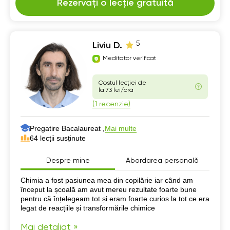
Rezervați o lecție gratuită
5
Liviu D.
Meditator verificat
Costul lecției de
la 73 lei/oră
(1 recenzie)
Pregatire Bacalaureat ,
Mai multe
64 lecții susținute
Despre mine
Abordarea personală
Despre mine
Chimia a fost pasiunea mea din copilărie iar când am
început la școală am avut mereu rezultate foarte bune
pentru că înțelegeam tot și eram foarte curios la tot ce era
legat de reacțiile și transformările chimice
Mai detaliat »