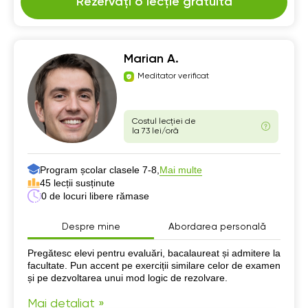
Rezervați o lecție gratuită
Marian A.
Meditator verificat
Costul lecției de
la 73 lei/oră
Program școlar clasele 7-8,
Mai multe
45 lecții susținute
0 de locuri libere rămase
Despre mine
Abordarea personală
Despre mine
Pregătesc elevi pentru evaluări, bacalaureat și admitere la
facultate. Pun accent pe exerciții similare celor de examen
și pe dezvoltarea unui mod logic de rezolvare.
Mai detaliat »