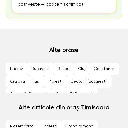
potrivește — poate fi schimbat.
Alte orase
Brasov
Bucuresti
Buzau
Cluj
Constanta
Craiova
Iasi
Ploiesti
Sector 1 (Bucuresti)
Sector 2 (Bucuresti)
Sector 3 (Bucuresti)
Sector 4 (Bucuresti)
Alte articole din oraș Timisoara
Sector 5 (Bucuresti)
Sector 6 (Bucuresti)
Sibiu
Timisoara
Matematică
Engleză
Limba română