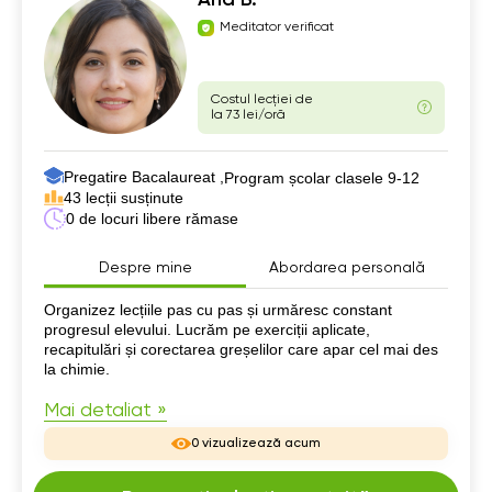
Meditator verificat
Costul lecției de
la 73 lei/oră
Pregatire Bacalaureat ,
Program școlar clasele 9-12
43 lecții susținute
0 de locuri libere rămase
Despre mine
Abordarea personală
Despre mine
Organizez lecțiile pas cu pas și urmăresc constant
progresul elevului. Lucrăm pe exerciții aplicate,
recapitulări și corectarea greșelilor care apar cel mai des
la chimie.
Mai detaliat »
0 vizualizează acum