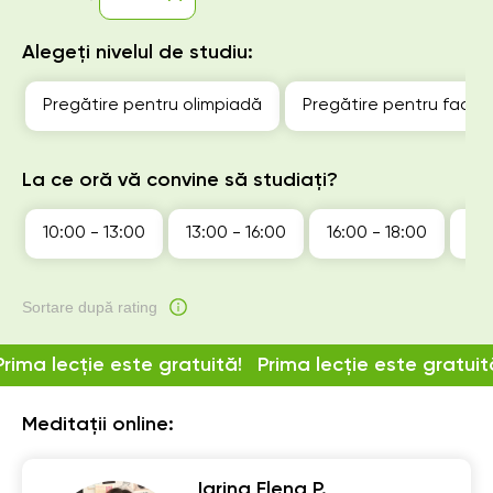
Alegeți nivelul de studiu:
Pregătire pentru olimpiadă
Pregătire pentru facul
La ce oră vă convine să studiați?
10:00 - 13:00
13:00 - 16:00
16:00 - 18:00
18:
Sortare după rating
Prima lecție este gratuită!
Prima lecție este gratuit
Meditații online:
Iarina Elena P.