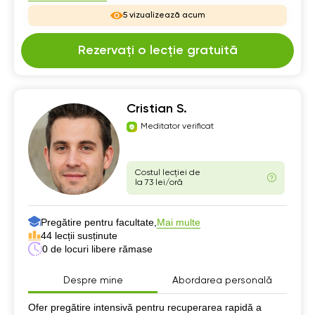
5 vizualizează acum
Rezervați o lecție gratuită
Cristian S.
Meditator verificat
Costul lecției de
la 73 lei/oră
Pregătire pentru facultate,
Mai multe
44 lecții susținute
0 de locuri libere rămase
Despre mine
Abordarea personală
Despre mine
Ofer pregătire intensivă pentru recuperarea rapidă a