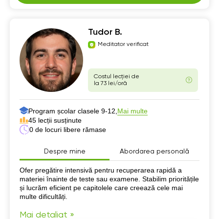
Tudor B.
Meditator verificat
Costul lecției de
la 73 lei/oră
Program școlar clasele 9-12,
Mai multe
45 lecții susținute
0 de locuri libere rămase
Despre mine
Abordarea personală
Despre mine
Ofer pregătire intensivă pentru recuperarea rapidă a
materiei înainte de teste sau examene. Stabilim prioritățile
și lucrăm eficient pe capitolele care creează cele mai
multe dificultăți.
Mai detaliat »