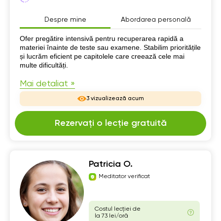
Despre mine
Abordarea personală
Despre mine
Ofer pregătire intensivă pentru recuperarea rapidă a
materiei înainte de teste sau examene. Stabilim prioritățile
și lucrăm eficient pe capitolele care creează cele mai
multe dificultăți.
Mai detaliat »
3 vizualizează acum
Rezervați o lecție gratuită
Patricia O.
Meditator verificat
Costul lecției de
la 73 lei/oră