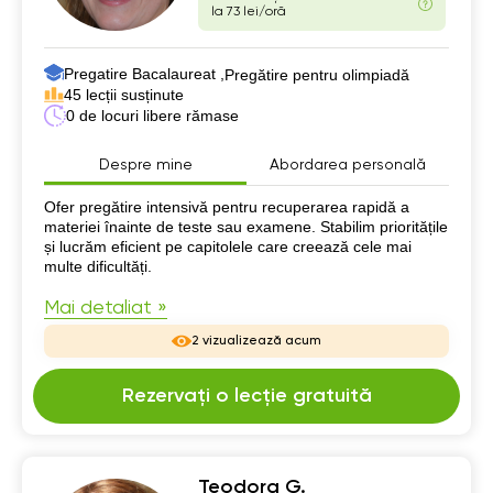
la 73 lei/oră
Pregatire Bacalaureat ,
Pregătire pentru olimpiadă
45 lecții susținute
0 de locuri libere rămase
Despre mine
Abordarea personală
Despre mine
Ofer pregătire intensivă pentru recuperarea rapidă a
materiei înainte de teste sau examene. Stabilim prioritățile
și lucrăm eficient pe capitolele care creează cele mai
multe dificultăți.
Mai detaliat »
2 vizualizează acum
Rezervați o lecție gratuită
Teodora G.