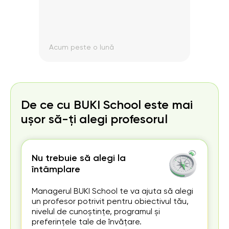
Acum peste o lună
Acum
De ce cu BUKI School este mai
ușor să-ți alegi profesorul
Nu trebuie să alegi la
întâmplare
Managerul BUKI School te va ajuta să alegi
un profesor potrivit pentru obiectivul tău,
nivelul de cunoștințe, programul și
preferințele tale de învățare.