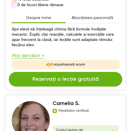
0 de locuri libere rămase
Despre mine
Abordarea personală
Despre mine
Ajut elevii să înțeleagă chimia fără formule învățate
mecanic. Explic clar reacțiile, calculele și exercițiile care
apar frecvent la clasă, iar lecțiile sunt adaptate ritmului
fiecărui elev.
Mai detaliat »
1 vizualizează acum
Rezervați o lecție gratuită
Camelia S.
Meditator verificat
Costul lecției de