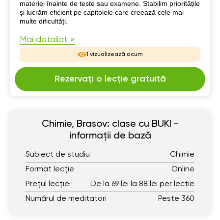
materiei înainte de teste sau examene. Stabilim prioritățile
și lucrăm eficient pe capitolele care creează cele mai
multe dificultăți.
Mai detaliat »
1 vizualizează acum
Rezervați o lecție gratuită
Chimie, Brasov: clase cu BUKI -
informații de bază
Subiect de studiu
Chimie
Format lecție
Online
Prețul lecției
De la 69 lei la 88 lei per lecție
Numărul de meditatori
Peste 360