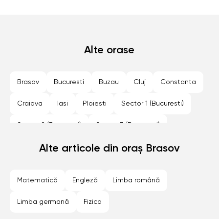
Alte orase
Brasov
Bucuresti
Buzau
Cluj
Constanta
Craiova
Iasi
Ploiesti
Sector 1 (Bucuresti)
Sector 2 (Bucuresti)
Sector 3 (Bucuresti)
Sector 4 (Bucuresti)
Alte articole din oraș Brasov
Sector 5 (Bucuresti)
Sector 6 (Bucuresti)
Sibiu
Timisoara
Matematică
Engleză
Limba română
Limba germană
Fizica