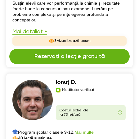
Despre mine
Susțin elevii care vor performanță la chimie și rezultate
foarte bune la concursuri sau examene. Lucrăm pe
probleme complexe și pe înțelegerea profundă a
conceptelor.
Mai detaliat »
3 vizualizează acum
Rezervați o lecție gratuită
Ionuț D.
Meditator verificat
Costul lecției de
la 73 lei/oră
Program școlar clasele 9-12,
Mai multe
40 lecții susținute