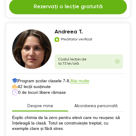
Rezervați o lecție gratuită
Andreea T.
Meditator verificat
Costul lecției de
la 73 lei/oră
Program școlar clasele 7-8,
Mai multe
42 lecții susținute
0 de locuri libere rămase
Despre mine
Abordarea personală
Despre mine
Explic chimia de la zero pentru elevii care nu reușesc să
înțeleagă la clasă. Totul se construiește treptat, cu
exemple clare și fără stres.