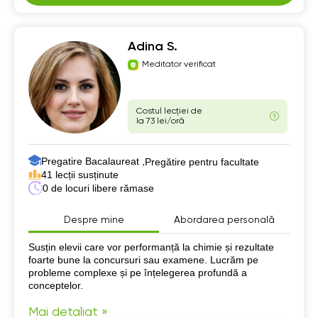
Adina S.
Meditator verificat
Costul lecției de
la 73 lei/oră
Pregatire Bacalaureat ,
Pregătire pentru facultate
41 lecții susținute
0 de locuri libere rămase
Despre mine
Abordarea personală
Despre mine
Susțin elevii care vor performanță la chimie și rezultate
foarte bune la concursuri sau examene. Lucrăm pe
probleme complexe și pe înțelegerea profundă a
conceptelor.
Mai detaliat »