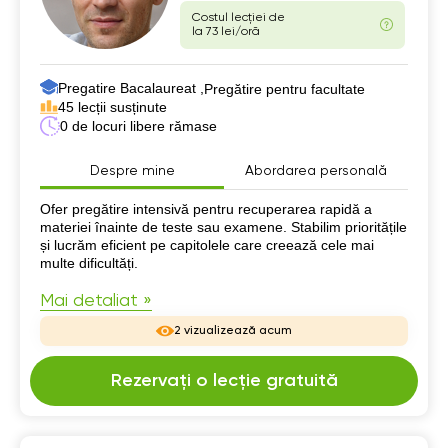
Costul lecției de
la 73 lei/oră
Pregatire Bacalaureat ,
Pregătire pentru facultate
45 lecții susținute
0 de locuri libere rămase
Despre mine
Abordarea personală
Despre mine
Ofer pregătire intensivă pentru recuperarea rapidă a
materiei înainte de teste sau examene. Stabilim prioritățile
și lucrăm eficient pe capitolele care creează cele mai
multe dificultăți.
Mai detaliat »
2 vizualizează acum
Rezervați o lecție gratuită