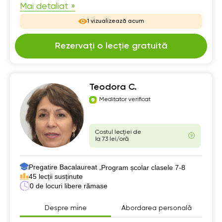
Mai detaliat »
1 vizualizează acum
Rezervați o lecție gratuită
Teodora C.
Meditator verificat
Costul lecției de
la 73 lei/oră
Pregatire Bacalaureat ,
Program școlar clasele 7-8
45 lecții susținute
0 de locuri libere rămase
Despre mine
Abordarea personală