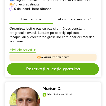
43 lecții susținute
0 de locuri libere rămase
Despre mine
Abordarea personală
Despre mine
Organizez lecțiile pas cu pas și urmăresc constant
progresul elevului. Lucrăm pe exerciții aplicate,
recapitulări și corectarea greșelilor care apar cel mai des
la chimie.
Mai detaliat »
4 vizualizează acum
Rezervați o lecție gratuită
Marian D.
Meditator verificat