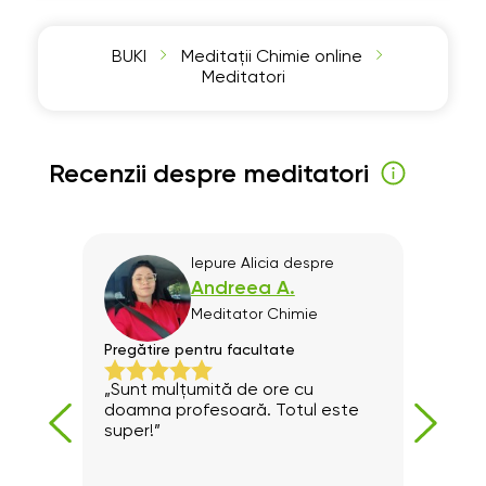
BUKI
Meditații Chimie online
Meditatori
Recenzii despre meditatori
l
Iepure Alicia
despre
Andreea A.
Meditator
Chimie
Pregătire pentru facultate
Progr
ine.
„Sunt mulțumită de ore cu
Excel
dent.”
doamna profesoară. Totul este
si ra
super!”