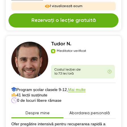
1 vizualizează acum
Rezervați o lecție gratuită
Tudor N.
Meditator verificat
Costul lecției de
la 73 lei/oră
Program școlar clasele 9-12,
Mai multe
41 lecții susținute
0 de locuri libere rămase
Despre mine
Abordarea personală
Despre mine
Ofer pregătire intensivă pentru recuperarea rapidă a