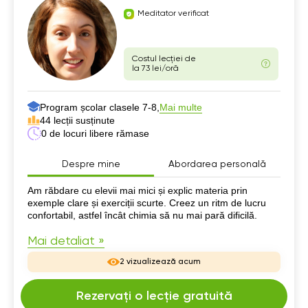
Meditator verificat
Costul lecției de
la 73 lei/oră
Program școlar clasele 7-8,
Mai multe
44 lecții susținute
0 de locuri libere rămase
Despre mine
Abordarea personală
Despre mine
Am răbdare cu elevii mai mici și explic materia prin
exemple clare și exerciții scurte. Creez un ritm de lucru
confortabil, astfel încât chimia să nu mai pară dificilă.
Mai detaliat »
2 vizualizează acum
Rezervați o lecție gratuită