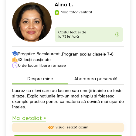
Alina L.
Meditator verificat
Costul lecției de
la 73 lei/oră
Pregatire Bacalaureat ,
Program școlar clasele 7-8
43 lecții susținute
0 de locuri libere rămase
Despre mine
Abordarea personală
Despre mine
Lucrez cu elevi care au lacune sau emoții înainte de teste
și teze. Explic noțiunile într-un mod simplu și folosesc
exemple practice pentru ca materia să devină mai ușor de
înțeles.
Mai detaliat »
1 vizualizează acum