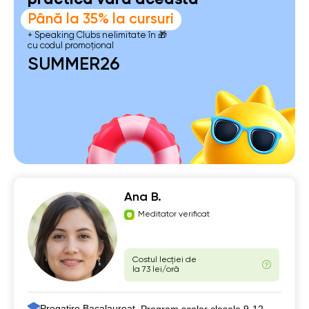
practică vara aceasta
Până la 35% la cursuri
+ Speaking Clubs nelimitate în 🎁
cu codul promoțional
SUMMER26
Ana B.
Meditator verificat
Costul lecției de
la 73 lei/oră
Pregatire Bacalaureat ,
Program școlar clasele 9-12