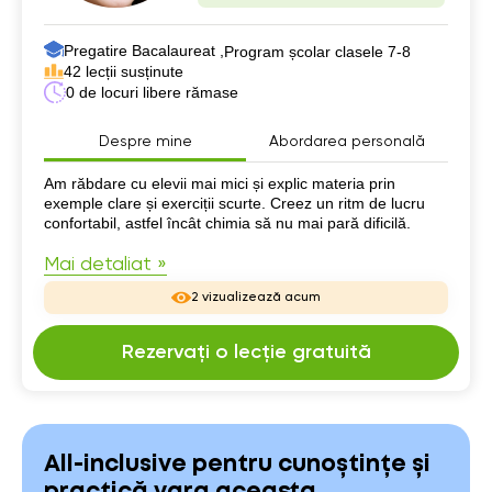
Pregatire Bacalaureat ,
Program școlar clasele 7-8
42 lecții susținute
0 de locuri libere rămase
Despre mine
Abordarea personală
Despre mine
Am răbdare cu elevii mai mici și explic materia prin
exemple clare și exerciții scurte. Creez un ritm de lucru
confortabil, astfel încât chimia să nu mai pară dificilă.
Mai detaliat »
2 vizualizează acum
Rezervați o lecție gratuită
All-inclusive pentru cunoștințe și