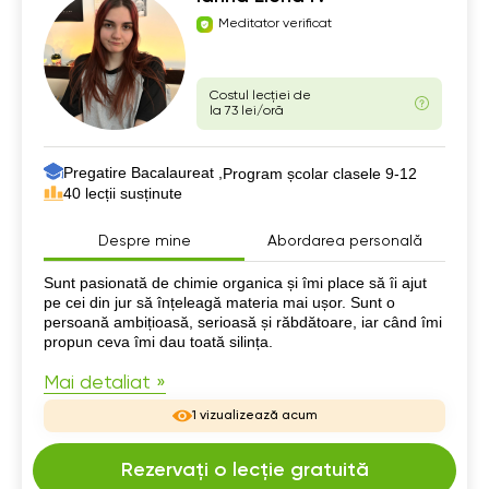
Meditator verificat
Costul lecției de
la 73 lei/oră
Pregatire Bacalaureat ,
Program școlar clasele 9-12
40 lecții susținute
Despre mine
Abordarea personală
Despre mine
Sunt pasionată de chimie organica și îmi place să îi ajut
pe cei din jur să înțeleagă materia mai ușor. Sunt o
persoană ambițioasă, serioasă și răbdătoare, iar când îmi
propun ceva îmi dau toată silința.
Mai detaliat »
1 vizualizează acum
Rezervați o lecție gratuită