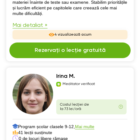
materiei înainte de teste sau examene. Stabilim prioritățile
și lucrăm eficient pe capitolele care creează cele mai
multe dificultăți.
Mai detaliat »
4 vizualizează acum
Rezervați o lecție gratuită
Irina M.
Meditator verificat
Costul lecției de
la 73 lei/oră
Program școlar clasele 9-12,
Mai multe
41 lecții susținute
0 de locuri libere rămase