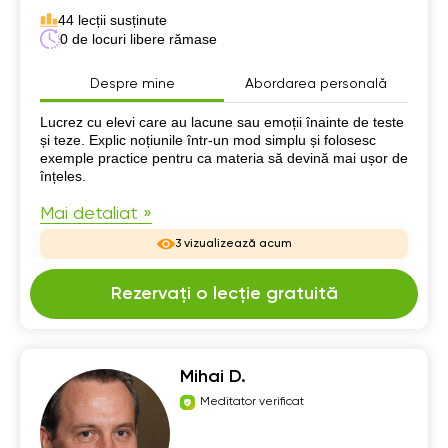
44 lecții susținute
0 de locuri libere rămase
Despre mine
Abordarea personală
Despre mine
Lucrez cu elevi care au lacune sau emoții înainte de teste
și teze. Explic noțiunile într-un mod simplu și folosesc
exemple practice pentru ca materia să devină mai ușor de
înțeles.
Mai detaliat »
3 vizualizează acum
Rezervați o lecție gratuită
Mihai D.
Meditator verificat