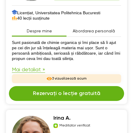
Licențiat, Universitatea Politehnica Bucuresti
40 lecții susținute
Despre mine
Abordarea personală
Despre mine
Sunt pasionată de chimie organica și îmi place să îi ajut
pe cei din jur să înțeleagă materia mai ușor. Sunt o
persoană ambițioasă, serioasă și răbdătoare, iar când îmi
propun ceva îmi dau toată silința.
Mai detaliat »
3 vizualizează acum
Rezervați o lecție gratuită
Irina A.
Meditator verificat