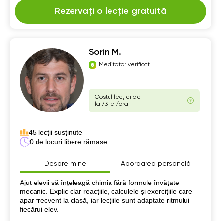
Rezervați o lecție gratuită
Sorin M.
Meditator verificat
Costul lecției de
la 73 lei/oră
45 lecții susținute
0 de locuri libere rămase
Despre mine
Abordarea personală
Despre mine
Ajut elevii să înțeleagă chimia fără formule învățate
mecanic. Explic clar reacțiile, calculele și exercițiile care
apar frecvent la clasă, iar lecțiile sunt adaptate ritmului
fiecărui elev.