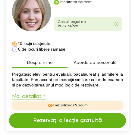
Meditator verificat
Costul lecției de
la 73 lei/oră
40 lecții susținute
0 de locuri libere rămase
Despre mine
Abordarea personală
Despre mine
Pregătesc elevi pentru evaluări, bacalaureat și admitere la
facultate. Pun accent pe exerciții similare celor de examen
și pe dezvoltarea unui mod logic de rezolvare.
Mai detaliat »
1 vizualizează acum
Rezervați o lecție gratuită