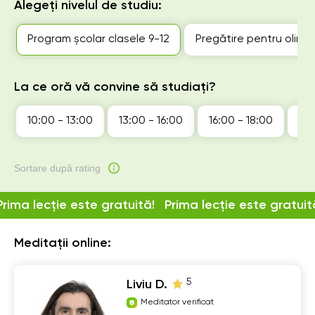
Alegeți nivelul de studiu:
Program școlar clasele 9-12
Pregătire pentru olimp
La ce oră vă convine să studiați?
10:00 - 13:00
13:00 - 16:00
16:00 - 18:00
18:
Sortare după rating
Prima lecție este gratuită!
Prima lecție este gratuit
Meditații online:
5
Liviu D.
Meditator verificat