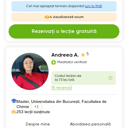
Cel mai apropiat termen disponibil:
luni la 19:00
4 vizualizează acum
Rezervați o lecție gratuită
5
Andreea A.
Meditator verificat
Costul lecției de
la 73 lei/oră
(8 recenzii)
Master, Universitatea din București, Facultatea de
Chimie
+1
253 lecții susținute
Despre mine
Abordarea personală