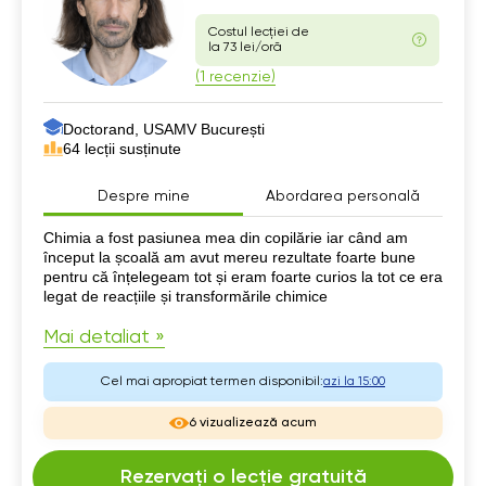
Costul lecției de
la 73 lei/oră
(1 recenzie)
Doctorand, USAMV București
64 lecții susținute
Despre mine
Abordarea personală
Despre mine
Chimia a fost pasiunea mea din copilărie iar când am
început la școală am avut mereu rezultate foarte bune
pentru că înțelegeam tot și eram foarte curios la tot ce era
legat de reacțiile și transformările chimice
Mai detaliat »
Cel mai apropiat termen disponibil:
azi la 15:00
6 vizualizează acum
Rezervați o lecție gratuită