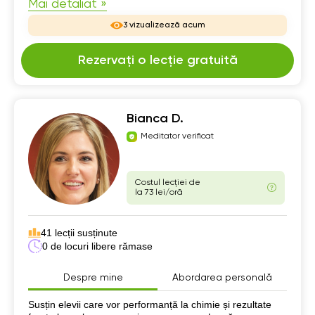
Mai detaliat »
3 vizualizează acum
Rezervați o lecție gratuită
Bianca D.
Meditator verificat
Costul lecției de
la 73 lei/oră
41 lecții susținute
0 de locuri libere rămase
Despre mine
Abordarea personală
Despre mine
Susțin elevii care vor performanță la chimie și rezultate