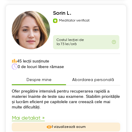
Sorin L.
Meditator verificat
Costul lecției de
la 73 lei/oră
45 lecții susținute
0 de locuri libere rămase
Despre mine
Abordarea personală
Despre mine
Ofer pregătire intensivă pentru recuperarea rapidă a
materiei înainte de teste sau examene. Stabilim prioritățile
și lucrăm eficient pe capitolele care creează cele mai
multe dificultăți.
Mai detaliat »
1 vizualizează acum