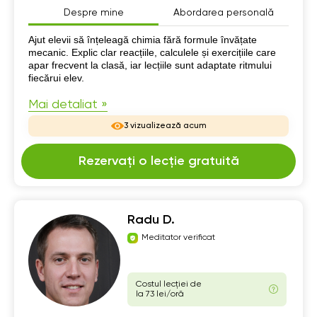
Despre mine
Abordarea personală
Despre mine
Ajut elevii să înțeleagă chimia fără formule învățate
mecanic. Explic clar reacțiile, calculele și exercițiile care
apar frecvent la clasă, iar lecțiile sunt adaptate ritmului
fiecărui elev.
Mai detaliat »
3 vizualizează acum
Rezervați o lecție gratuită
Radu D.
Meditator verificat
Costul lecției de
la 73 lei/oră