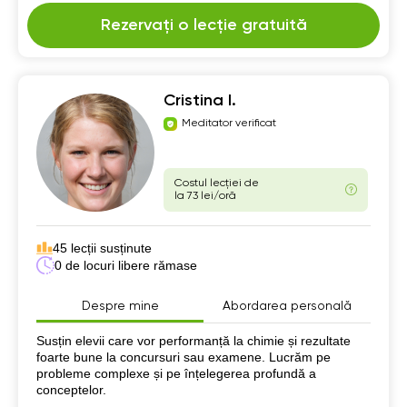
Rezervați o lecție gratuită
Cristina I.
Meditator verificat
Costul lecției de
la 73 lei/oră
45 lecții susținute
0 de locuri libere rămase
Despre mine
Abordarea personală
Despre mine
Susțin elevii care vor performanță la chimie și rezultate
foarte bune la concursuri sau examene. Lucrăm pe
probleme complexe și pe înțelegerea profundă a
conceptelor.