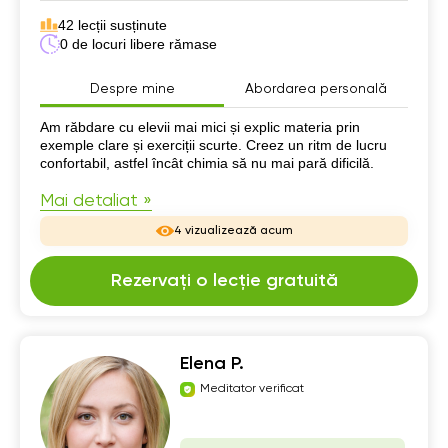
42 lecții susținute
0 de locuri libere rămase
Despre mine
Abordarea personală
Despre mine
Am răbdare cu elevii mai mici și explic materia prin
exemple clare și exerciții scurte. Creez un ritm de lucru
confortabil, astfel încât chimia să nu mai pară dificilă.
Mai detaliat »
4 vizualizează acum
Rezervați o lecție gratuită
Elena P.
Meditator verificat