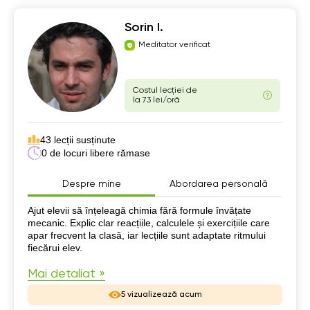
Sorin I.
Meditator verificat
Costul lecției de
la 73 lei/oră
43 lecții susținute
0 de locuri libere rămase
Despre mine
Abordarea personală
Despre mine
Ajut elevii să înțeleagă chimia fără formule învățate
mecanic. Explic clar reacțiile, calculele și exercițiile care
apar frecvent la clasă, iar lecțiile sunt adaptate ritmului
fiecărui elev.
Mai detaliat »
5 vizualizează acum