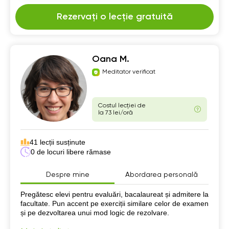
Rezervați o lecție gratuită
Oana M.
Meditator verificat
Costul lecției de
la 73 lei/oră
41 lecții susținute
0 de locuri libere rămase
Despre mine
Abordarea personală
Despre mine
Pregătesc elevi pentru evaluări, bacalaureat și admitere la
facultate. Pun accent pe exerciții similare celor de examen
și pe dezvoltarea unui mod logic de rezolvare.