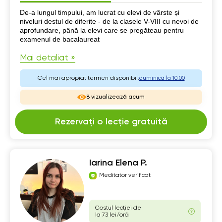
Despre mine
De-a lungul timpului, am lucrat cu elevi de vârste și
niveluri destul de diferite - de la clasele V-VIII cu nevoi de
aprofundare, până la elevi care se pregăteau pentru
examenul de bacalaureat
Mai detaliat »
Cel mai apropiat termen disponibil:
duminică la 10:00
8 vizualizează acum
Rezervați o lecție gratuită
Iarina Elena P.
Meditator verificat
Costul lecției de
la 73 lei/oră