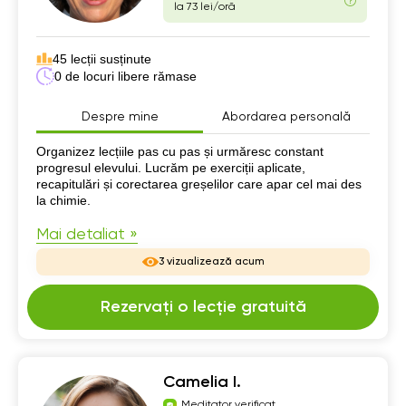
la 73 lei/oră
45 lecții susținute
0 de locuri libere rămase
Despre mine
Abordarea personală
Despre mine
Organizez lecțiile pas cu pas și urmăresc constant
progresul elevului. Lucrăm pe exerciții aplicate,
recapitulări și corectarea greșelilor care apar cel mai des
la chimie.
Mai detaliat »
3 vizualizează acum
Rezervați o lecție gratuită
Camelia I.
Meditator verificat