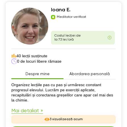
Ioana E.
Meditator verificat
Costul lecției de
la 73 lei/oră
40 lecții susținute
0 de locuri libere rămase
Despre mine
Abordarea personală
Despre mine
Organizez lecțiile pas cu pas și urmăresc constant
progresul elevului. Lucrăm pe exerciții aplicate,
recapitulări și corectarea greșelilor care apar cel mai des
la chimie.
Mai detaliat »
3 vizualizează acum