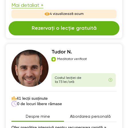
Mai detaliat »
4 vizualizează acum
Rezervați o lecție gratuită
Tudor N.
Meditator verificat
Costul lecției de
la 73 lei/oră
41 lecții susținute
0 de locuri libere rămase
Despre mine
Abordarea personală
Despre mine
Ofer pregătire intensivă pentru recuperarea rapidă a