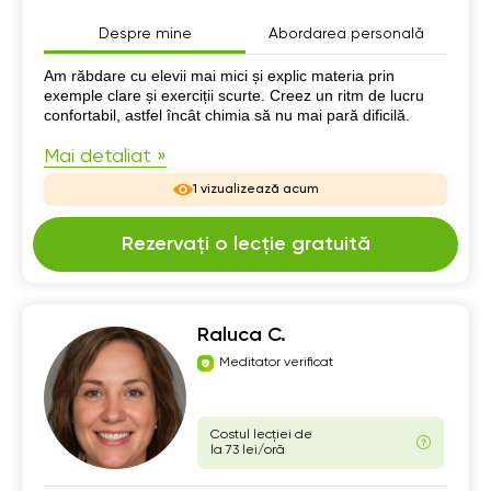
Despre mine
Abordarea personală
Despre mine
Am răbdare cu elevii mai mici și explic materia prin
exemple clare și exerciții scurte. Creez un ritm de lucru
confortabil, astfel încât chimia să nu mai pară dificilă.
Mai detaliat »
1 vizualizează acum
Rezervați o lecție gratuită
Raluca C.
Meditator verificat
Costul lecției de
la 73 lei/oră