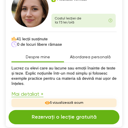
Costul lecției de
la 73 lei/oră
41 lecții susținute
0 de locuri libere rămase
Despre mine
Abordarea personală
Despre mine
Lucrez cu elevi care au lacune sau emoții înainte de teste
și teze. Explic noțiunile într-un mod simplu și folosesc
exemple practice pentru ca materia să devină mai ușor de
înțeles.
Mai detaliat »
5 vizualizează acum
Rezervați o lecție gratuită