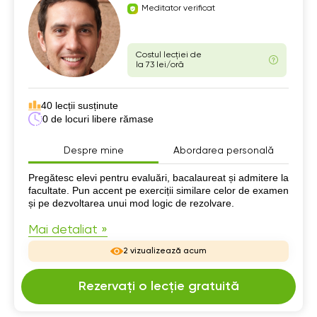
Meditator verificat
Costul lecției de
la 73 lei/oră
40 lecții susținute
0 de locuri libere rămase
Despre mine
Abordarea personală
Despre mine
Pregătesc elevi pentru evaluări, bacalaureat și admitere la
facultate. Pun accent pe exerciții similare celor de examen
și pe dezvoltarea unui mod logic de rezolvare.
Mai detaliat »
2 vizualizează acum
Rezervați o lecție gratuită