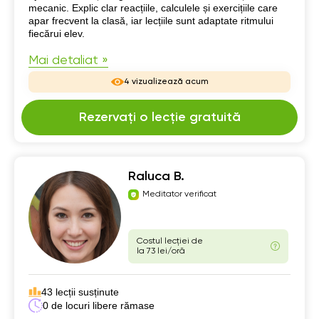
mecanic. Explic clar reacțiile, calculele și exercițiile care
apar frecvent la clasă, iar lecțiile sunt adaptate ritmului
fiecărui elev.
Mai detaliat »
4 vizualizează acum
Rezervați o lecție gratuită
Raluca B.
Meditator verificat
Costul lecției de
la 73 lei/oră
43 lecții susținute
0 de locuri libere rămase