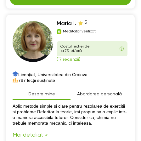
5
Maria I.
Meditator verificat
Costul lecției de
la 73 lei/oră
(17 recenzii)
Licențiat, Universitatea din Craiova
787 lecții susținute
Despre mine
Abordarea personală
Despre mine
Aplic metode simple si clare pentru rezolarea de exercitii
si probleme.Referitor la teorie, imi propun sa o explic intr-
o maniera accesibila tuturor. Consider ca, chimia nu
trebuie memorata mecanic, ci inteleasa.
Mai detaliat »