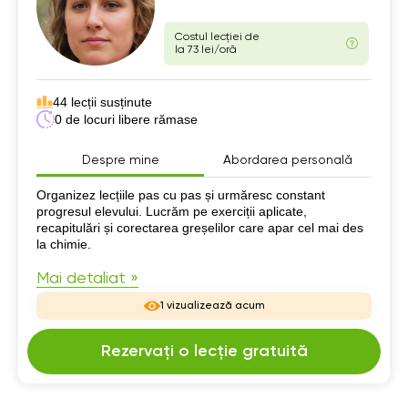
Costul lecției de
la 73 lei/oră
44 lecții susținute
0 de locuri libere rămase
Despre mine
Abordarea personală
Despre mine
Organizez lecțiile pas cu pas și urmăresc constant
progresul elevului. Lucrăm pe exerciții aplicate,
recapitulări și corectarea greșelilor care apar cel mai des
la chimie.
Mai detaliat »
1 vizualizează acum
Rezervați o lecție gratuită