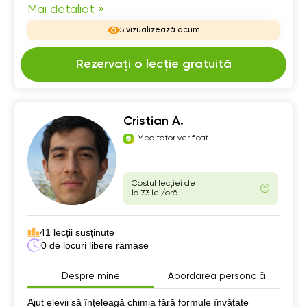
Mai detaliat »
5 vizualizează acum
Rezervați o lecție gratuită
Cristian A.
Meditator verificat
Costul lecției de
la 73 lei/oră
41 lecții susținute
0 de locuri libere rămase
Despre mine
Abordarea personală
Despre mine
Ajut elevii să înțeleagă chimia fără formule învățate