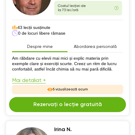
Costul lecției de
la 73 lei/oră
43 lecții susținute
0 de locuri libere rămase
Despre mine
Abordarea personală
Despre mine
Am răbdare cu elevii mai mici și explic materia prin
exemple clare și exerciții scurte. Creez un ritm de lucru
confortabil, astfel încât chimia să nu mai pară dificilă.
Mai detaliat »
5 vizualizează acum
Rezervați o lecție gratuită
Irina N.