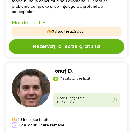
foarte bune la concursuri sau examene. Lucrăm pe
probleme complexe și pe înțelegerea profundă a
conceptelor.
Mai detaliat »
3 vizualizează acum
Rezervați o lecție gratuită
Ionuț D.
Meditator verificat
Costul lecției de
la 73 lei/oră
40 lecții susținute
0 de locuri libere rămase