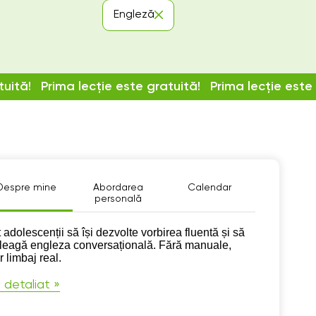
Engleză
tuită!
Prima lecție este gratuită!
Prima lecție este
Despre mine
Abordarea
Calendar
personală
pre mine
 adolescenții să își dezvolte vorbirea fluentă și să
eleagă engleza conversațională. Fără manuale,
 limbaj real.
 detaliat »