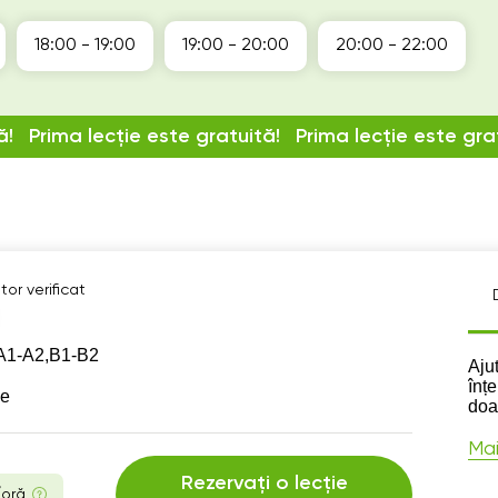
18:00 - 19:00
19:00 - 20:00
20:00 - 22:00
ă!
Prima lecție este gratuită!
Prima lecție este gra
or verificat
А1-А2,
B1-B2
Des
Ajut
înț
se
doar
Mai
Rezervați o lecție
/oră