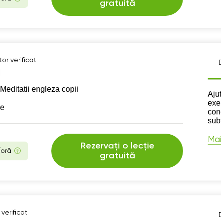
gratuită
or verificat
Meditatii engleza copii
Des
Ajut
exer
se
con
subt
Mai
Rezervați o lecție
/oră
gratuită
verificat