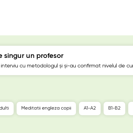
 singur un profesor
n interviu cu metodologul și și-au confirmat nivelul de c
dulti
Meditatii engleza copii
А1-А2
B1-B2