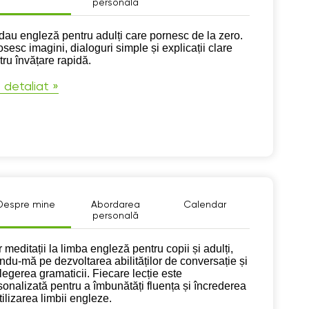
personală
pre mine
dau engleză pentru adulți care pornesc de la zero.
sesc imagini, dialoguri simple și explicații clare
tru învățare rapidă.
 detaliat »
Despre mine
Abordarea
Calendar
personală
pre mine
 meditații la limba engleză pentru copii și adulți,
ndu-mă pe dezvoltarea abilităților de conversație și
elegerea gramaticii. Fiecare lecție este
sonalizată pentru a îmbunătăți fluența și încrederea
tilizarea limbii engleze.