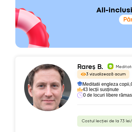
All-inclu
Pân
Rareș B.
Meditato
3 vizualizează acum
Meditatii engleza copii,
43 lecții susținute
0 de locuri libere răma
Costul lecției de la 73 lei