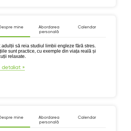
Despre mine
Abordarea
Calendar
personală
pre mine
 adulții să reia studiul limbii engleze fără stres.
iile sunt practice, cu exemple din viața reală și
uții relaxate.
 detaliat »
Despre mine
Abordarea
Calendar
personală