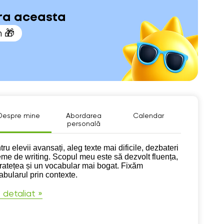
ara aceasta
n 🎁
Despre mine
Abordarea
Calendar
personală
pre mine
ru elevii avansați, aleg texte mai dificile, dezbateri
teme de writing. Scopul meu este să dezvolt fluența,
ratețea și un vocabular mai bogat. Fixăm
abularul prin contexte.
 detaliat »