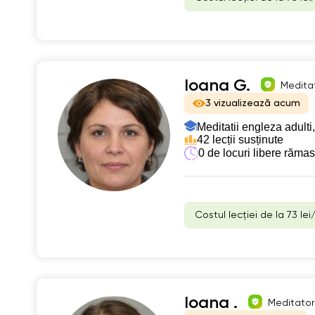
Ioana G.
Meditat
3 vizualizează acum
Meditatii engleza adulti,
42 lecții susținute
0 de locuri libere răma
Costul lecției de la 73 lei
Ioana .
Meditator 