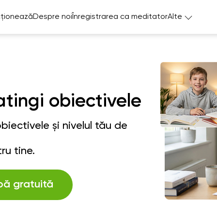
ționează
Despre noi
Înregistrarea ca meditator
Alte
atingi obiectivele
iectivele și nivelul tău de
ru tine.
bă gratuită