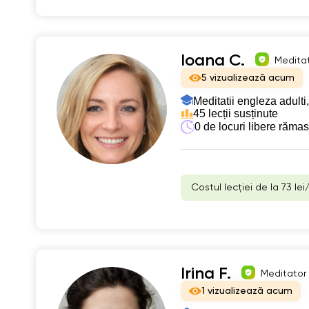
Ioana C.
Meditat
5 vizualizează acum
Meditatii engleza adulti,
45 lecții susținute
0 de locuri libere răma
Costul lecției de la 73 lei
Irina F.
Meditator 
1 vizualizează acum