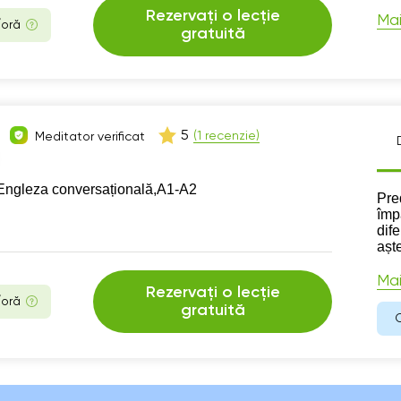
Rezervați o lecție
Mai
/oră
gratuită
5
(1 recenzie)
Meditator verificat
Engleza conversațională,
А1-А2
Des
Pre
împ
dife
așt
Mai
Rezervați o lecție
/oră
gratuită
C