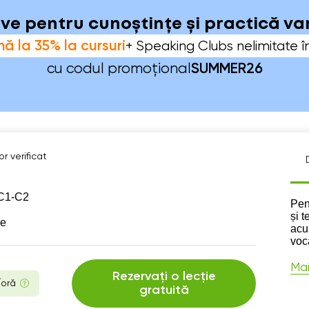
sive pentru cunoștințe și practică v
ă la 35% la cursuri
+ Speaking Clubs nelimitate î
cu codul promoțional
SUMMER26
r verificat
C1-C2
Des
Pent
și 
se
acu
voc
Mai
Rezervați o lecție
/oră
gratuită