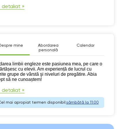
 detaliat »
Despre mine
Abordarea
Calendar
personală
pre mine
darea limbii engleze este pasiunea mea, pe care o
ărtășesc cu elevii. Am experiență de lucrul cu
rite grupe de vârstă şi niveluri de pregătire. Abia
ept să ne cunoaștem!
 detaliat »
el mai apropiat termen disponibil:
sâmbătă la 11:00