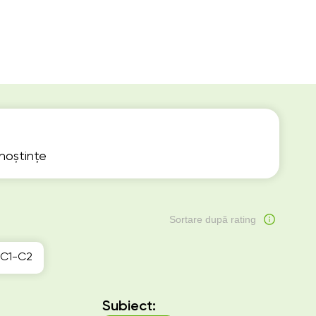
unoștințe
Sortare după rating
C1-C2
Subiect: