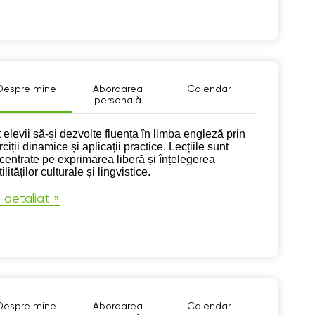
Despre mine
Abordarea
Calendar
personală
pre mine
 elevii să-și dezvolte fluența în limba engleză prin
ciții dinamice și aplicații practice. Lecțiile sunt
centrate pe exprimarea liberă și înțelegerea
ilităților culturale și lingvistice.
 detaliat »
Despre mine
Abordarea
Calendar