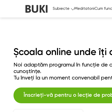
Subiecte
Meditatorii
Cum func
Școala online unde îți 
Noi adaptăm programul în funcție de ob
cunoștințe.
Tu înveți la un moment convenabil pent
Înscrieți-vă pentru o lecție de pro