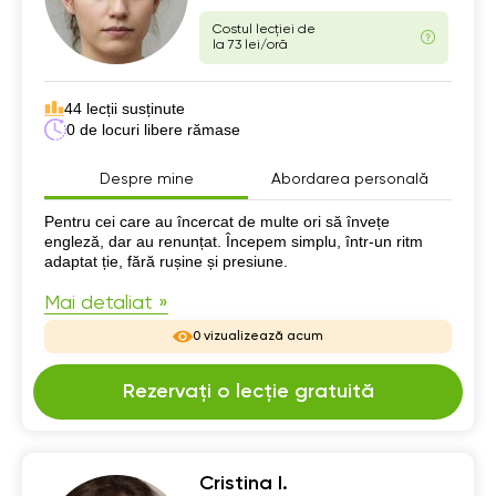
Costul lecției de
la 73 lei/oră
44 lecții susținute
0 de locuri libere rămase
Despre mine
Abordarea personală
Despre mine
Pentru cei care au încercat de multe ori să învețe
engleză, dar au renunțat. Începem simplu, într-un ritm
adaptat ție, fără rușine și presiune.
Mai detaliat »
0 vizualizează acum
Rezervați o lecție gratuită
Cristina I.