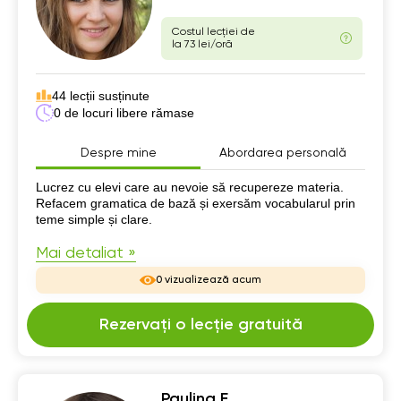
Costul lecției de
la 73 lei/oră
44 lecții susținute
0 de locuri libere rămase
Despre mine
Abordarea personală
Despre mine
Lucrez cu elevi care au nevoie să recupereze materia.
Refacem gramatica de bază și exersăm vocabularul prin
teme simple și clare.
Mai detaliat »
0 vizualizează acum
Rezervați o lecție gratuită
Paulina E.