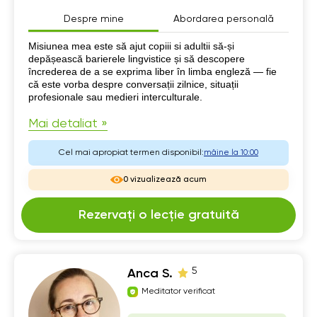
Despre mine
Abordarea personală
Despre mine
Misiunea mea este să ajut copiii si adultii să-și
depășească barierele lingvistice și să descopere
încrederea de a se exprima liber în limba engleză — fie
că este vorba despre conversații zilnice, situații
profesionale sau medieri interculturale.
Mai detaliat »
Cel mai apropiat termen disponibil:
mâine la 10:00
0 vizualizează acum
Rezervați o lecție gratuită
5
Anca S.
Meditator verificat