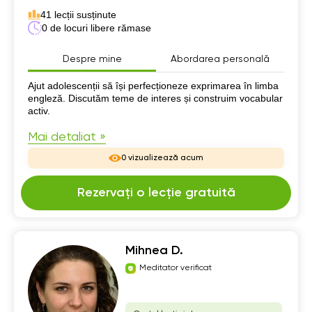
41 lecții susținute
0 de locuri libere rămase
Despre mine
Abordarea personală
Despre mine
Ajut adolescenții să își perfecționeze exprimarea în limba
engleză. Discutăm teme de interes și construim vocabular
activ.
Mai detaliat »
0 vizualizează acum
Rezervați o lecție gratuită
Mihnea D.
Meditator verificat