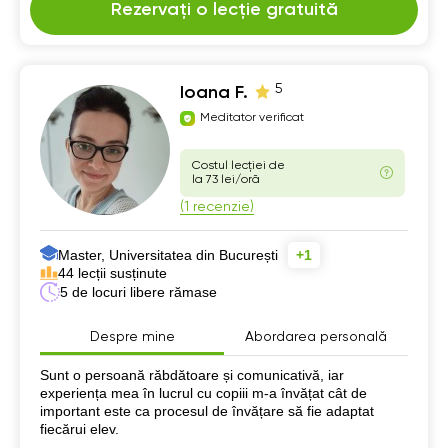
Rezervați o lecție gratuită
5
Ioana F.
Meditator verificat
Costul lecției de
la 73 lei/oră
(1 recenzie)
Master, Universitatea din București
+1
44 lecții susținute
5 de locuri libere rămase
Despre mine
Abordarea personală
Despre mine
Sunt o persoană răbdătoare și comunicativă, iar
experiența mea în lucrul cu copiii m-a învățat cât de
important este ca procesul de învățare să fie adaptat
fiecărui elev.