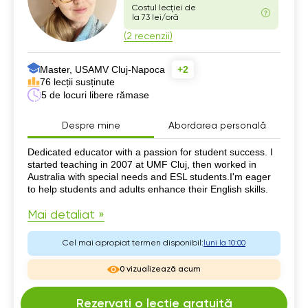
Costul lecției de
la 73 lei/oră
(2 recenzii)
Master, USAMV Cluj-Napoca
+2
76 lecții susținute
5 de locuri libere rămase
Despre mine
Abordarea personală
Despre mine
Dedicated educator with a passion for student success. I
started teaching in 2007 at UMF Cluj, then worked in
Australia with special needs and ESL students.I'm eager
to help students and adults enhance their English skills.
Mai detaliat »
Cel mai apropiat termen disponibil:
luni la 10:00
0 vizualizează acum
Rezervați o lecție gratuită