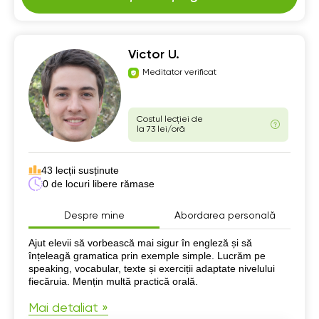
Victor U.
Meditator verificat
Costul lecției de
la 73 lei/oră
43 lecții susținute
0 de locuri libere rămase
Despre mine
Abordarea personală
Despre mine
Ajut elevii să vorbească mai sigur în engleză și să
înțeleagă gramatica prin exemple simple. Lucrăm pe
speaking, vocabular, texte și exerciții adaptate nivelului
fiecăruia. Mențin multă practică orală.
Mai detaliat »