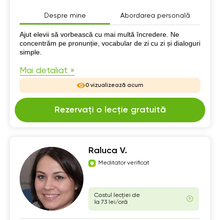
Despre mine
Abordarea personală
Despre mine
Ajut elevii să vorbească cu mai multă încredere. Ne
concentrăm pe pronunție, vocabular de zi cu zi și dialoguri
simple.
Mai detaliat »
0 vizualizează acum
Rezervați o lecție gratuită
Raluca V.
Meditator verificat
Costul lecției de
la 73 lei/oră