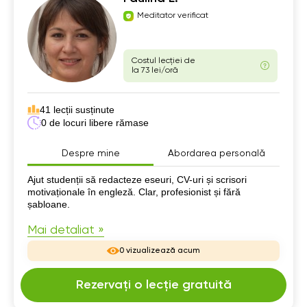
Meditator verificat
Costul lecției de
la 73 lei/oră
41 lecții susținute
0 de locuri libere rămase
Despre mine
Abordarea personală
Despre mine
Ajut studenții să redacteze eseuri, CV-uri și scrisori
motivaționale în engleză. Clar, profesionist și fără
șabloane.
Mai detaliat »
0 vizualizează acum
Rezervați o lecție gratuită