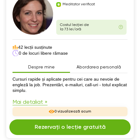
Meditator verificat
Costul lecției de
la 73 lei/oră
42 lecții susținute
0 de locuri libere rămase
Despre mine
Abordarea personală
Despre mine
Cursuri rapide și aplicate pentru cei care au nevoie de
engleză la job. Prezentări, e-mailuri, call-uri - totul explicat
simplu.
Mai detaliat »
0 vizualizează acum
Rezervați o lecție gratuită