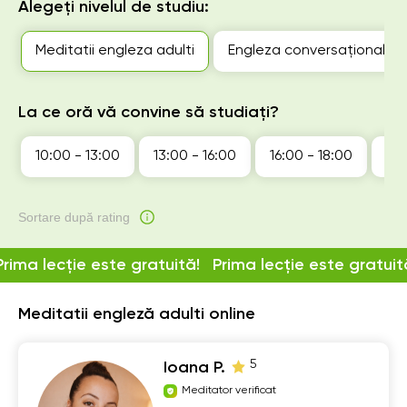
Alegeți nivelul de studiu:
Meditatii engleza adulti
Engleza conversațională
La ce oră vă convine să studiați?
10:00 - 13:00
13:00 - 16:00
16:00 - 18:00
18:
Sortare după rating
Prima lecție este gratuită!
Prima lecție este gratuit
Meditatii engleză adulti online
5
Ioana P.
Meditator verificat