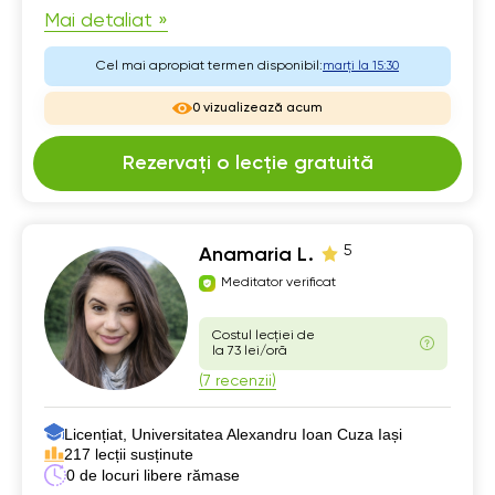
Mai detaliat »
Cel mai apropiat termen disponibil:
marți la 15:30
0 vizualizează acum
Rezervați o lecție gratuită
5
Anamaria L.
Meditator verificat
Costul lecției de
la 73 lei/oră
(7 recenzii)
Licențiat, Universitatea Alexandru Ioan Cuza Iași
217 lecții susținute
0 de locuri libere rămase