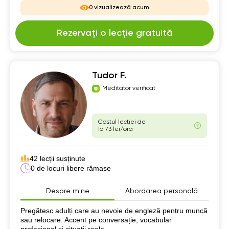
0 vizualizează acum
Rezervați o lecție gratuită
Tudor F.
Meditator verificat
Costul lecției de
la 73 lei/oră
42 lecții susținute
0 de locuri libere rămase
Despre mine
Abordarea personală
Despre mine
Pregătesc adulți care au nevoie de engleză pentru muncă
sau relocare. Accent pe conversație, vocabular
profesional și situații reale.