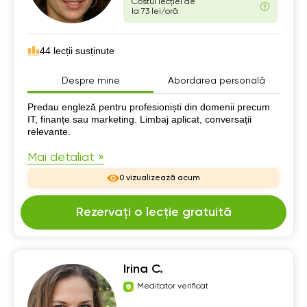
Costul lecției de
la 73 lei/oră
44 lecții susținute
Despre mine
Abordarea personală
Despre mine
Predau engleză pentru profesioniști din domenii precum
IT, finanțe sau marketing. Limbaj aplicat, conversații
relevante.
Mai detaliat »
0 vizualizează acum
Rezervați o lecție gratuită
Irina C.
Meditator verificat