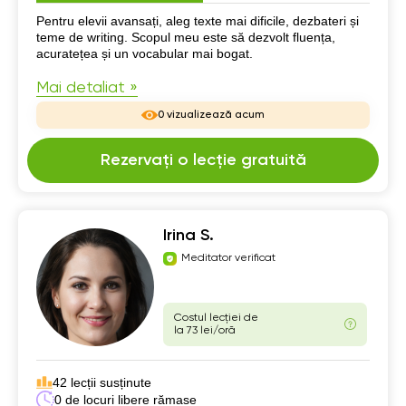
Despre mine
Pentru elevii avansați, aleg texte mai dificile, dezbateri și
teme de writing. Scopul meu este să dezvolt fluența,
acuratețea și un vocabular mai bogat.
Mai detaliat »
0 vizualizează acum
Rezervați o lecție gratuită
Irina S.
Meditator verificat
Costul lecției de
la 73 lei/oră
42 lecții susținute
0 de locuri libere rămase