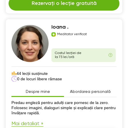
Rezervați o lecție gratuită
Ioana .
Meditator verificat
Costul lecției de
la 73 lei/oră
44 lecții susținute
0 de locuri libere rămase
Despre mine
Abordarea personală
Despre mine
Predau engleză pentru adulți care pornesc de la zero.
Folosesc imagini, dialoguri simple și explicații clare pentru
învățare rapidă.
Mai detaliat »