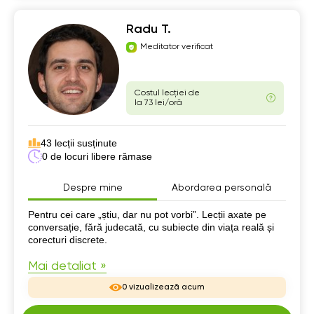
Radu T.
Meditator verificat
Costul lecției de
la 73 lei/oră
43 lecții susținute
0 de locuri libere rămase
Despre mine
Abordarea personală
Despre mine
Pentru cei care „știu, dar nu pot vorbi”. Lecții axate pe
conversație, fără judecată, cu subiecte din viața reală și
corecturi discrete.
Mai detaliat »
0 vizualizează acum