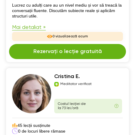
Despre mine
Lucrez cu adulți care au un nivel mediu și vor să treacă la
conversații fluente. Discutăm subiecte reale și aplicăm
structuri utile.
Mai detaliat »
0 vizualizează acum
Rezervați o lecție gratuită
Cristina E.
Meditator verificat
Costul lecției de
la 73 lei/oră
45 lecții susținute
0 de locuri libere rămase