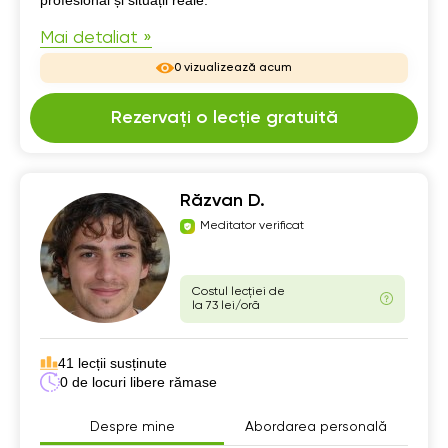
Mai detaliat »
0 vizualizează acum
Rezervați o lecție gratuită
Răzvan D.
Meditator verificat
Costul lecției de
la 73 lei/oră
41 lecții susținute
0 de locuri libere rămase
Despre mine
Abordarea personală