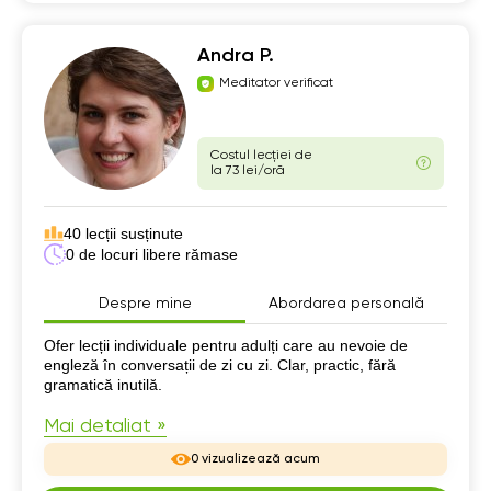
Andra P.
Meditator verificat
Costul lecției de
la 73 lei/oră
40 lecții susținute
0 de locuri libere rămase
Despre mine
Abordarea personală
Despre mine
Ofer lecții individuale pentru adulți care au nevoie de
engleză în conversații de zi cu zi. Clar, practic, fără
gramatică inutilă.
Mai detaliat »
0 vizualizează acum