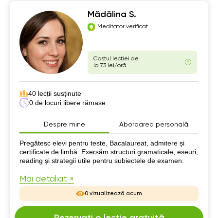
Mădălina S.
Meditator verificat
Costul lecției de
la 73 lei/oră
40 lecții susținute
0 de locuri libere rămase
Despre mine
Abordarea personală
Despre mine
Pregătesc elevi pentru teste, Bacalaureat, admitere și
certificate de limbă. Exersăm structuri gramaticale, eseuri,
reading și strategii utile pentru subiectele de examen.
Mai detaliat »
0 vizualizează acum
Rezervați o lecție gratuită