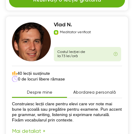
Vlad N.
Meditator verificat
Costul lecției de
la 73 lei/oră
40 lecții susținute
0 de locuri libere rămase
Despre mine
Abordarea personală
Despre mine
Construiesc lecții clare pentru elevi care vor note mai
bune la școală sau pregătire pentru examene. Pun accent
pe grammar, writing, listening și exprimare naturală.
Fixăm vocabularul prin contexte.
Mai detaliat »