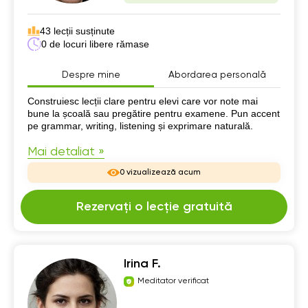
43 lecții susținute
0 de locuri libere rămase
Despre mine
Abordarea personală
Despre mine
Construiesc lecții clare pentru elevi care vor note mai
bune la școală sau pregătire pentru examene. Pun accent
pe grammar, writing, listening și exprimare naturală.
Mai detaliat »
0 vizualizează acum
Rezervați o lecție gratuită
Irina F.
Meditator verificat