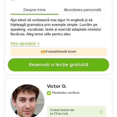
Despre mine
Abordarea personală
Despre mine
Ajut elevii să vorbească mai sigur în engleză și să
înțeleagă gramatica prin exemple simple. Lucrăm pe
speaking, vocabular, texte și exerciții adaptate nivelului
fiecăruia. Aleg teme utile pentru elev.
Mai detaliat »
0 vizualizează acum
Rezervați o lecție gratuită
Victor G.
Meditator verificat
Costul lecției de
la 73 lei/oră