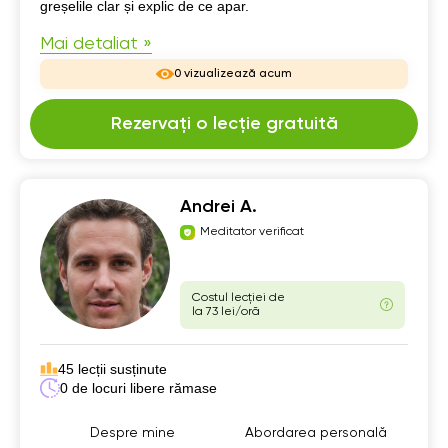
greșelile clar și explic de ce apar.
Mai detaliat »
0 vizualizează acum
Rezervați o lecție gratuită
Andrei A.
Meditator verificat
Costul lecției de
la 73 lei/oră
45 lecții susținute
0 de locuri libere rămase
Despre mine
Abordarea personală