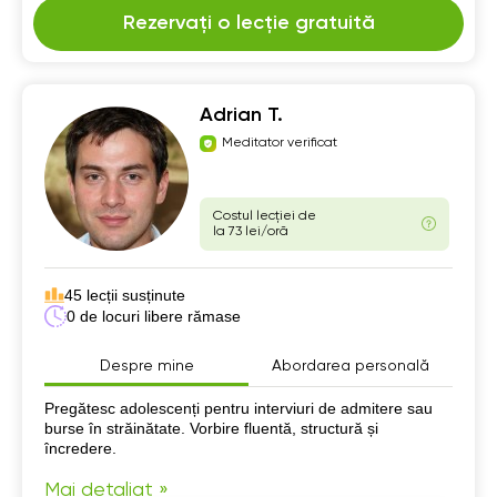
Rezervați o lecție gratuită
Adrian T.
Meditator verificat
Costul lecției de
la 73 lei/oră
45 lecții susținute
0 de locuri libere rămase
Despre mine
Abordarea personală
Despre mine
Pregătesc adolescenți pentru interviuri de admitere sau
burse în străinătate. Vorbire fluentă, structură și
încredere.
Mai detaliat »