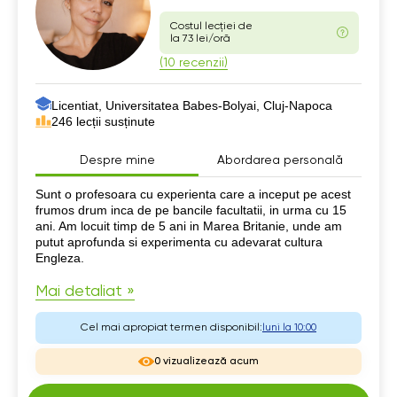
Costul lecției de
la 73 lei/oră
(10 recenzii)
Licentiat, Universitatea Babes-Bolyai, Cluj-Napoca
246 lecții susținute
Despre mine
Abordarea personală
Despre mine
Sunt o profesoara cu experienta care a inceput pe acest
frumos drum inca de pe bancile facultatii, in urma cu 15
ani. Am locuit timp de 5 ani in Marea Britanie, unde am
putut aprofunda si experimenta cu adevarat cultura
Engleza.
Mai detaliat »
Cel mai apropiat termen disponibil:
luni la 10:00
0 vizualizează acum