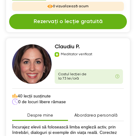
0 vizualizează acum
Rezervați o lecție gratuită
Claudiu P.
Meditator verificat
Costul lecției de
la 73 lei/oră
40 lecții susținute
0 de locuri libere rămase
Despre mine
Abordarea personală
Despre mine
Încurajez elevii să folosească limba engleză activ, prin
întrebări, dialoguri și exemple din viața reală. Corectez