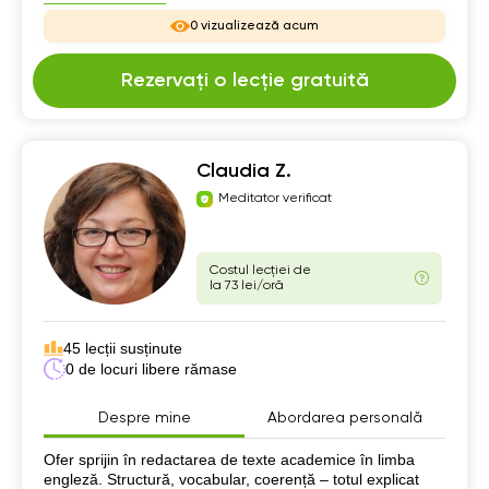
0 vizualizează acum
Rezervați o lecție gratuită
Claudia Z.
Meditator verificat
Costul lecției de
la 73 lei/oră
45 lecții susținute
0 de locuri libere rămase
Despre mine
Abordarea personală
Despre mine
Ofer sprijin în redactarea de texte academice în limba
engleză. Structură, vocabular, coerență – totul explicat