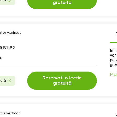
gratuită
tor verificat
ă,
B1-B2
Des
Îmi 
vor
se
pe 
gre
Mai
Rezervați o lecție
/oră
gratuită
or verificat