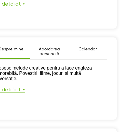
 detaliat »
Despre mine
Abordarea
Calendar
personală
pre mine
osesc metode creative pentru a face engleza
rabilă. Povestiri, filme, jocuri și multă
versație.
 detaliat »