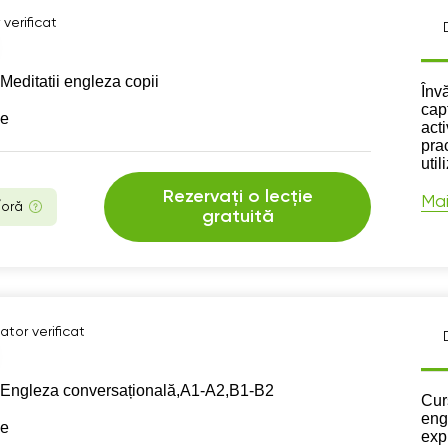
verificat
Meditatii engleza copii
Des
Înv
capt
se
acti
pra
util
Rezervați o lecție
Mai
/oră
gratuită
ator verificat
Engleza conversațională,
А1-А2,
B1-B2
Des
Cur
engl
se
exp