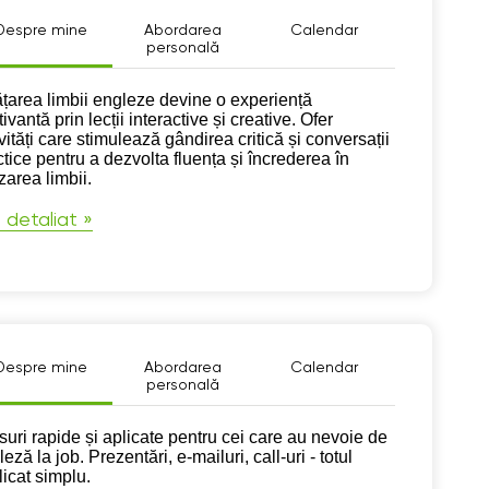
Despre mine
Abordarea
Calendar
personală
pre mine
ățarea limbii engleze devine o experiență
ivantă prin lecții interactive și creative. Ofer
vități care stimulează gândirea critică și conversații
ctice pentru a dezvolta fluența și încrederea în
izarea limbii.
 detaliat »
Despre mine
Abordarea
Calendar
personală
pre mine
suri rapide și aplicate pentru cei care au nevoie de
eză la job. Prezentări, e-mailuri, call-uri - totul
licat simplu.