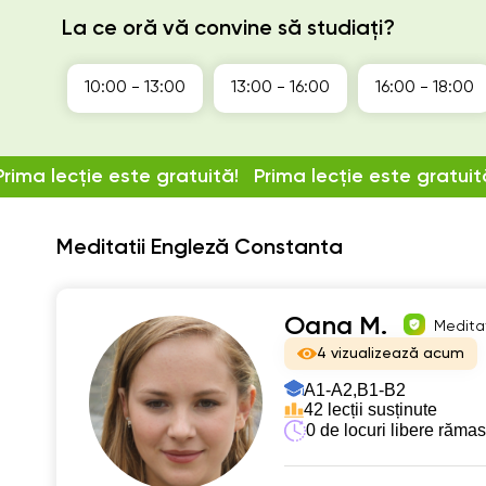
La ce oră vă convine să studiați?
10:00 - 13:00
13:00 - 16:00
16:00 - 18:00
Prima lecție este gratuită!
Prima lecție este gratuit
Meditatii Engleză Constanta
Oana M.
Meditat
4 vizualizează acum
А1-А2,
B1-B2
42 lecții susținute
0 de locuri libere răma