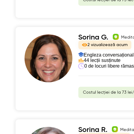
Sorina G.
Medita
2 vizualizează acum
Engleza conversațional
44 lecții susținute
0 de locuri libere răma
Costul lecției de la 73 lei
Sorina R.
Meditat