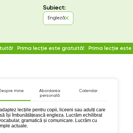
Subiect:
Engleză
tuită!
Prima lecție este gratuită!
Prima lecție este
Despre mine
Abordarea
Calendar
personală
pre mine
adaptez lecțiile pentru copii, liceeni sau adulți care
 să își îmbunătățească engleza. Lucrăm echilibrat
vocabular, gramatică și comunicare. Lucrăm cu
mple actuale.