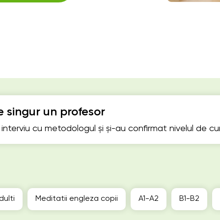
 singur un profesor
n interviu cu metodologul și și-au confirmat nivelul de c
dulti
Meditatii engleza copii
А1-А2
B1-B2