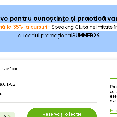
sive pentru cunoștințe și practică v
ă la 35% la cursuri
+ Speaking Clubs nelimitate î
cu codul promoțional
SUMMER26
r verificat
ă,
C1-C2
Des
Pre
cer
se
eseu
exa
Mai
Rezervați o lecție
/oră