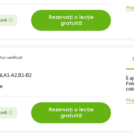
Mai
Rezervați o lecție
/oră
gratuită
or verificat
ă,
А1-А2,
B1-B2
Des
Îi a
Folo
se
cot
Mai
Rezervați o lecție
/oră
gratuită