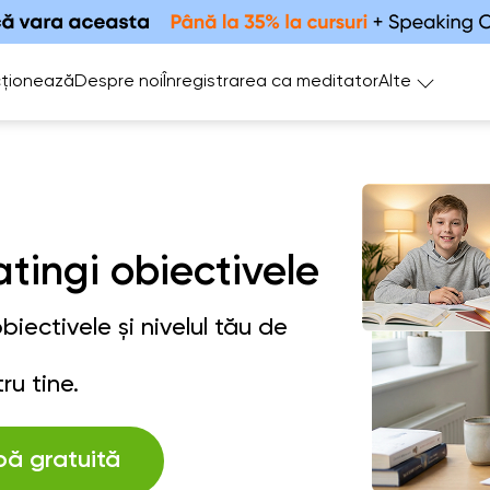
ționează
Despre noi
Înregistrarea ca meditator
Alte
atingi obiectivele
iectivele și nivelul tău de
ru tine.
bă gratuită