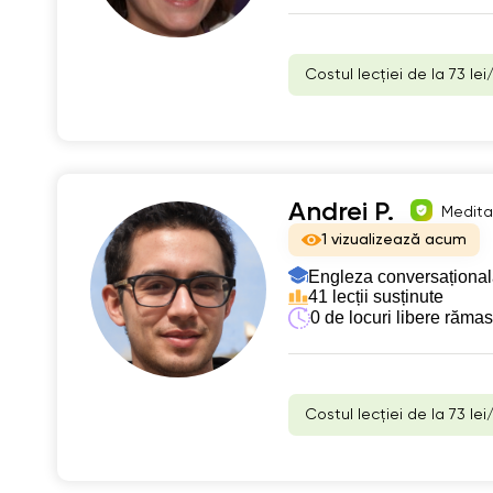
Costul lecției de la 73 lei
Andrei P.
Meditat
1 vizualizează acum
Engleza conversațional
41 lecții susținute
0 de locuri libere răma
Costul lecției de la 73 lei