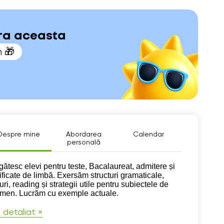
ara aceasta
n 🎁
Despre mine
Abordarea
Calendar
personală
pre mine
gătesc elevi pentru teste, Bacalaureat, admitere și
tificate de limbă. Exersăm structuri gramaticale,
ri, reading și strategii utile pentru subiectele de
men. Lucrăm cu exemple actuale.
 detaliat »