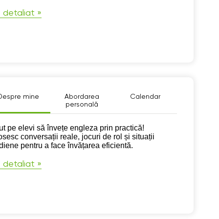
 detaliat »
Despre mine
Abordarea
Calendar
personală
pre mine
jut pe elevi să învețe engleza prin practică!
sesc conversații reale, jocuri de rol și situații
idiene pentru a face învățarea eficientă.
 detaliat »