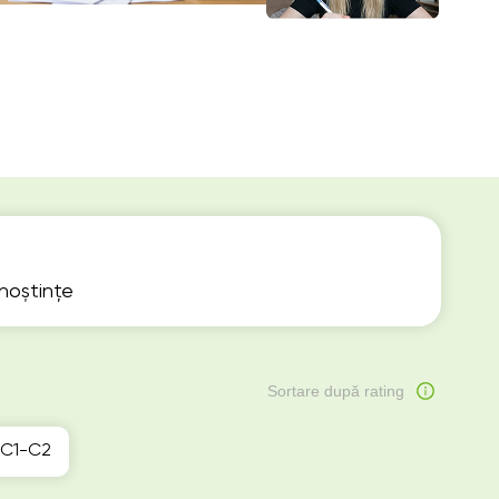
unoștințe
Sortare după rating
C1-C2