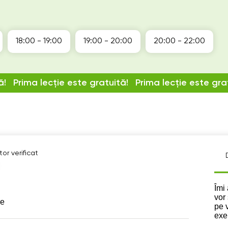
18:00 - 19:00
19:00 - 20:00
20:00 - 22:00
ă!
Prima lecție este gratuită!
Prima lecție este gra
or verificat
Des
Îmi 
vor
se
pe 
exe