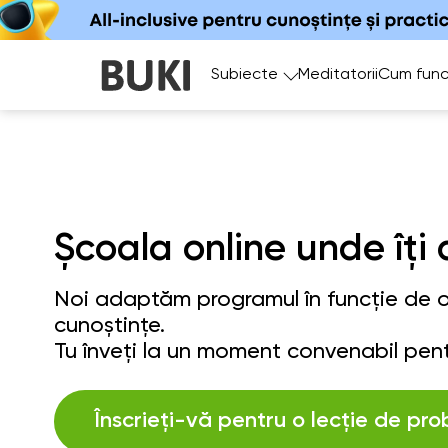
Subiecte
Meditatorii
Cum func
Școala online unde îți 
Noi adaptăm programul în funcție de ob
cunoștințe.
Tu înveți la un moment convenabil pent
Înscrieți-vă pentru o lecție de pro