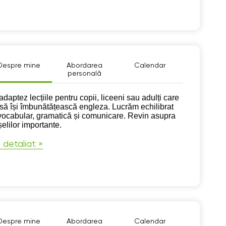
Despre mine
Abordarea
Calendar
personală
pre mine
adaptez lecțiile pentru copii, liceeni sau adulți care
 să își îmbunătățească engleza. Lucrăm echilibrat
vocabular, gramatică și comunicare. Revin asupra
șelilor importante.
 detaliat »
Despre mine
Abordarea
Calendar