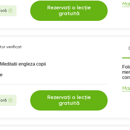
Mai
Rezervați o lecție
/oră
gratuită
or verificat
Meditatii engleza copii
Des
Fol
memo
se
con
Mai
Rezervați o lecție
/oră
gratuită