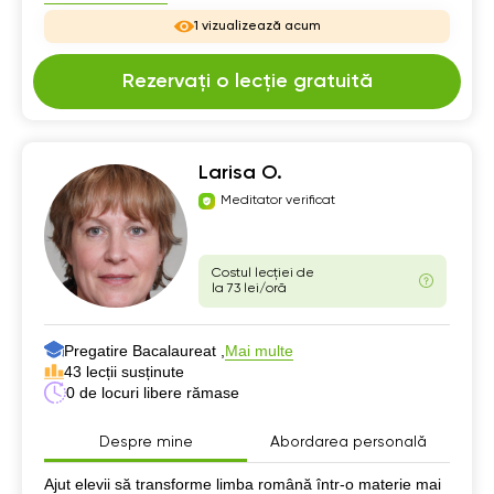
1 vizualizează acum
Rezervați o lecție gratuită
Larisa O.
Meditator verificat
Costul lecției de
la 73 lei/oră
Pregatire Bacalaureat ,
Mai multe
43 lecții susținute
0 de locuri libere rămase
Despre mine
Abordarea personală
Despre mine
Ajut elevii să transforme limba română într-o materie mai