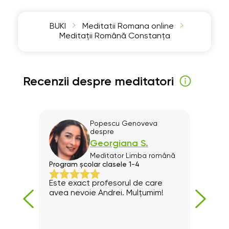
BUKI
Meditatii Romana online
Meditații Română Constanța
Recenzii despre meditatori
Popescu Genoveva
despre
Georgiana S.
mână
Meditator
Limba română
l
Program școlar clasele 1-4
Progr
Este exact profesorul de care
Sunt
 clar
avea nevoie Andrei. Mulțumim!
doam
ede
cont
”