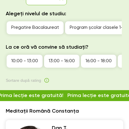
Alegeți nivelul de studiu:
Pregatire Bacalaureat
Program școlar clasele 1-4
La ce oră vă convine să studiați?
10:00 - 13:00
13:00 - 16:00
16:00 - 18:00
18:
Sortare după rating
Prima lecție este gratuită!
Prima lecție este gratuit
Meditații Română Constanța
Dan T.