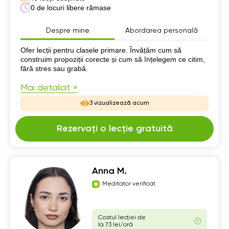
0 de locuri libere rămase
Despre mine
Abordarea personală
Despre mine
Ofer lecții pentru clasele primare. Învățăm cum să
construim propoziții corecte și cum să înțelegem ce citim,
fără stres sau grabă.
Mai detaliat »
3 vizualizează acum
Rezervați o lecție gratuită
Anna M.
Meditator verificat
Costul lecției de
la 73 lei/oră