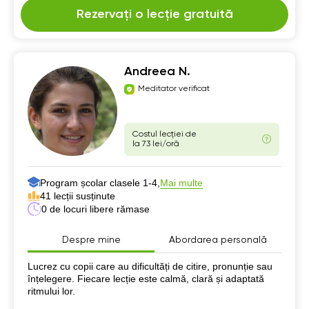
Rezervați o lecție gratuită
Andreea N.
Meditator verificat
Costul lecției de
la 73 lei/oră
Program școlar clasele 1-4,
Mai multe
41 lecții susținute
0 de locuri libere rămase
Despre mine
Abordarea personală
Despre mine
Lucrez cu copii care au dificultăți de citire, pronunție sau
înțelegere. Fiecare lecție este calmă, clară și adaptată
ritmului lor.