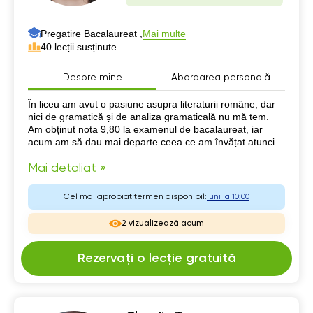
Pregatire Bacalaureat ,
Mai multe
40 lecții susținute
Despre mine
Abordarea personală
Despre mine
În liceu am avut o pasiune asupra literaturii române, dar
nici de gramatică și de analiza gramaticală nu mă tem.
Am obținut nota 9,80 la examenul de bacalaureat, iar
acum am să dau mai departe ceea ce am învățat atunci.
Mai detaliat »
Cel mai apropiat termen disponibil:
luni la 10:00
2 vizualizează acum
Rezervați o lecție gratuită