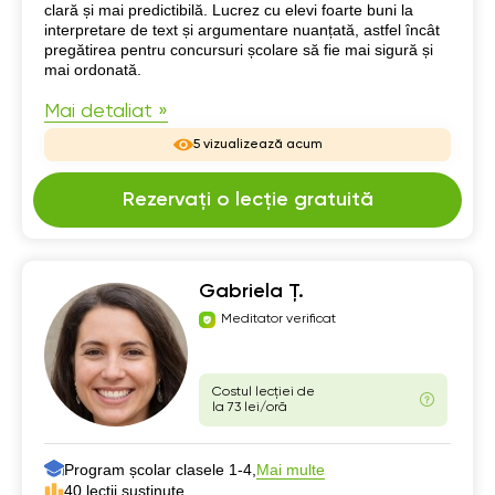
clară și mai predictibilă. Lucrez cu elevi foarte buni la
interpretare de text și argumentare nuanțată, astfel încât
pregătirea pentru concursuri școlare să fie mai sigură și
mai ordonată.
Mai detaliat »
5 vizualizează acum
Rezervați o lecție gratuită
Gabriela Ț.
Meditator verificat
Costul lecției de
la 73 lei/oră
Program școlar clasele 1-4,
Mai multe
40 lecții susținute