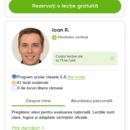
Rezervați o lecție gratuită
Ioan R.
Meditator verificat
Costul lecției de
la 73 lei/oră
Program școlar clasele 5-8,
Mai multe
41 lecții susținute
0 de locuri libere rămase
Despre mine
Abordarea personală
Despre mine
Pregătesc elevi pentru evaluarea națională. Lecțiile sunt
clare, logice și adaptate cerințelor oficiale.
Mai detaliat »