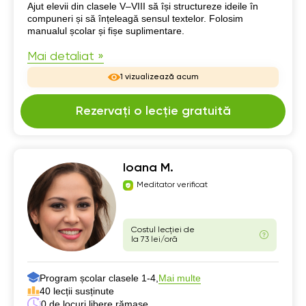
Despre mine
Ajut elevii din clasele V–VIII să își structureze ideile în
compuneri și să înțeleagă sensul textelor. Folosim
manualul școlar și fișe suplimentare.
Mai detaliat »
1 vizualizează acum
Rezervați o lecție gratuită
Ioana M.
Meditator verificat
Costul lecției de
la 73 lei/oră
Program școlar clasele 1-4,
Mai multe
40 lecții susținute
0 de locuri libere rămase