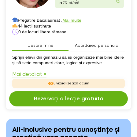
la 73 lei/oră
Pregatire Bacalaureat ,
Mai multe
44 lecții susținute
0 de locuri libere rămase
Despre mine
Abordarea personală
Despre mine
Sprijin elevii din gimnaziu să își organizeze mai bine ideile
și să scrie compuneri clare, logice și expresive.
Mai detaliat »
5 vizualizează acum
Rezervați o lecție gratuită
All-inclusive pentru cunoștințe și