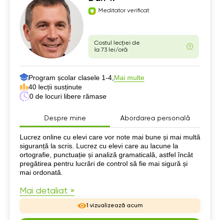
Meditator verificat
Costul lecției de
la 73 lei/oră
Program școlar clasele 1-4,
Mai multe
40 lecții susținute
0 de locuri libere rămase
Despre mine
Abordarea personală
Despre mine
Lucrez online cu elevi care vor note mai bune și mai multă
siguranță la scris. Lucrez cu elevi care au lacune la
ortografie, punctuație și analiză gramaticală, astfel încât
pregătirea pentru lucrări de control să fie mai sigură și
mai ordonată.
Mai detaliat »
1 vizualizează acum