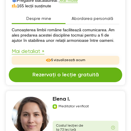
Pregatire Bacalaureat ,
Mai multe
165 lecții susținute
Despre mine
Abordarea personală
Despre mine
Cunoașterea limbii române facilitează comunicarea. Am
ales predarea acestei discipline tocmai pentru a fi de
ajutor în stabilirea unor relații armonioase între oameni.
Mai detaliat »
5 vizualizează acum
Rezervați o lecție gratuită
Elena I.
Meditator verificat
Costul lecției de
la 73 lei/oră