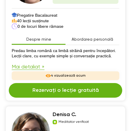
Pregatire Bacalaureat
40 lecții susținute
0 de locuri libere rămase
Despre mine
Abordarea personală
Despre mine
Predau limba română ca limbă străină pentru începători.
Lecții clare, cu exemple simple și conversație practică.
Mai detaliat »
4 vizualizează acum
Rezervați o lecție gratuită
Denisa C.
Meditator verificat