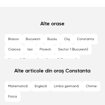
Alte orase
Brasov
Bucuresti
Buzau
Cluj
Constanta
Craiova
Iasi
Ploiesti
Sector 1 (Bucuresti)
Sector 2 (Bucuresti)
Sector 3 (Bucuresti)
Sector 4 (Bucuresti)
Alte articole din oraș Constanta
Sector 5 (Bucuresti)
Sector 6 (Bucuresti)
Sibiu
Timisoara
Matematică
Engleză
Limba germană
Chimie
Fizica