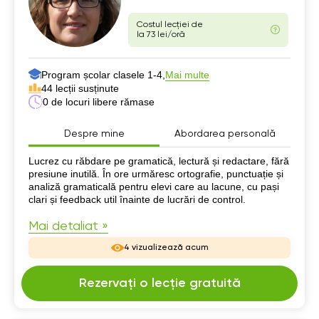
Costul lecției de
la 73 lei/oră
Program școlar clasele 1-4,
Mai multe
44 lecții susținute
0 de locuri libere rămase
Despre mine
Abordarea personală
Despre mine
Lucrez cu răbdare pe gramatică, lectură și redactare, fără
presiune inutilă. În ore urmăresc ortografie, punctuație și
analiză gramaticală pentru elevi care au lacune, cu pași
clari și feedback util înainte de lucrări de control.
Mai detaliat »
4 vizualizează acum
Rezervați o lecție gratuită