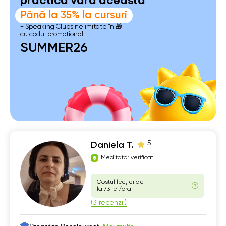
practică vara aceasta
Până la 35% la cursuri
+ Speaking Clubs nelimitate în 🎁
cu codul promoțional
SUMMER26
5
Daniela T.
Meditator verificat
Costul lecției de
la 73 lei/oră
(3 recenzii)