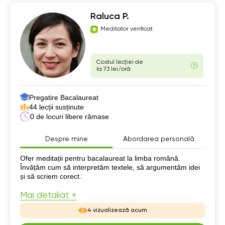
Raluca P.
Meditator verificat
Costul lecției de
la 73 lei/oră
Pregatire Bacalaureat
44 lecții susținute
0 de locuri libere rămase
Despre mine
Abordarea personală
Despre mine
Ofer meditații pentru bacalaureat la limba română.
Învățăm cum să interpretăm textele, să argumentăm idei
și să scriem corect.
Mai detaliat »
4 vizualizează acum