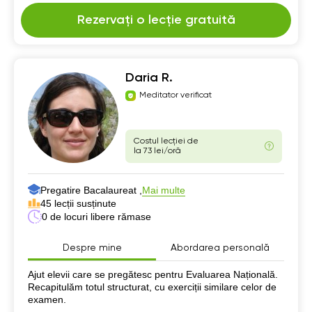
Rezervați o lecție gratuită
Daria R.
Meditator verificat
Costul lecției de
la 73 lei/oră
Pregatire Bacalaureat ,
Mai multe
45 lecții susținute
0 de locuri libere rămase
Despre mine
Abordarea personală
Despre mine
Ajut elevii care se pregătesc pentru Evaluarea Națională.
Recapitulăm totul structurat, cu exerciții similare celor de
examen.