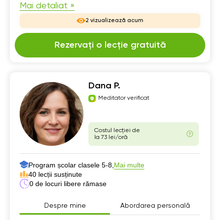
Mai detaliat »
2 vizualizează acum
Rezervați o lecție gratuită
Dana P.
Meditator verificat
Costul lecției de
la 73 lei/oră
Program școlar clasele 5-8,
Mai multe
40 lecții susținute
0 de locuri libere rămase
Despre mine
Abordarea personală