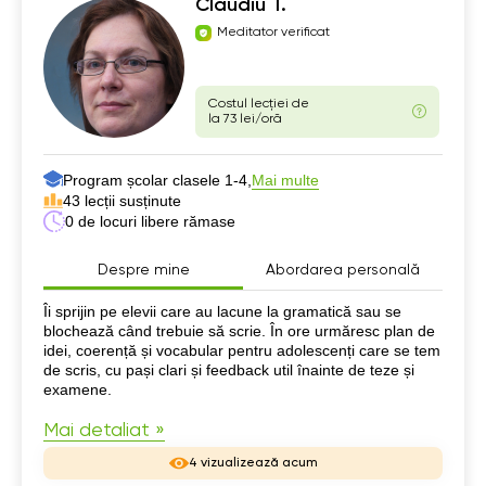
Claudiu T.
Meditator verificat
Costul lecției de
la 73 lei/oră
Program școlar clasele 1-4,
Mai multe
43 lecții susținute
0 de locuri libere rămase
Despre mine
Abordarea personală
Despre mine
Îi sprijin pe elevii care au lacune la gramatică sau se
blochează când trebuie să scrie. În ore urmăresc plan de
idei, coerență și vocabular pentru adolescenți care se tem
de scris, cu pași clari și feedback util înainte de teze și
examene.
Mai detaliat »
4 vizualizează acum