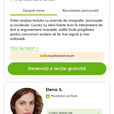
Despre mine
Abordarea personală
Despre mine
Îmbin analiza textului cu exerciții de ortografie, punctuație
și vocabular. Lucrez cu elevi foarte buni la interpretare de
text și argumentare nuanțată, astfel încât pregătirea
pentru concursuri școlare să fie mai sigură și mai
ordonată.
Mai detaliat »
5 vizualizează acum
Rezervați o lecție gratuită
Elena S.
Meditator verificat
Costul lecției de