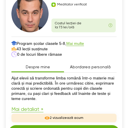
Meditator verificat
Costul lecției de
la 73 lei/oră
Program școlar clasele 5-8,
Mai multe
43 lecții susținute
0 de locuri libere rămase
Despre mine
Abordarea personală
Despre mine
Ajut elevii să transforme limba română într-o materie mai
clară și mai predictibilă. În ore urmăresc citire, exprimare
corectă și scriere ordonată pentru copii din clasele
primare, cu pași clari și feedback util înainte de teste și
teme curente.
Mai detaliat »
2 vizualizează acum