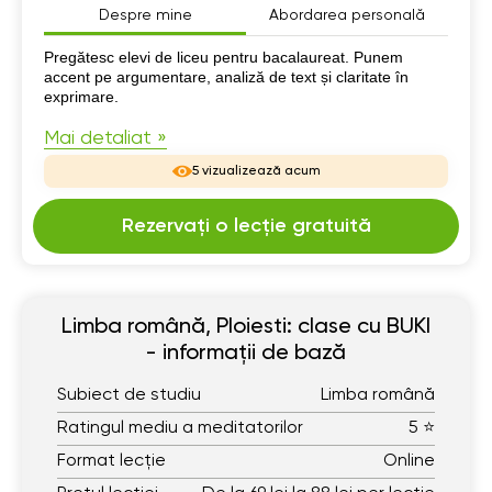
Despre mine
Abordarea personală
Despre mine
Pregătesc elevi de liceu pentru bacalaureat. Punem
accent pe argumentare, analiză de text și claritate în
exprimare.
Mai detaliat »
5 vizualizează acum
Rezervați o lecție gratuită
Limba română, Ploiesti: clase cu BUKI
- informații de bază
Subiect de studiu
Limba română
Ratingul mediu a meditatorilor
5 ⭐
Format lecție
Online