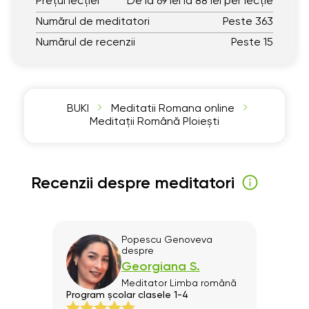
Prețul lecției
De la 69 lei la 88 lei per lecție
Numărul de meditatori
Peste 363
Numărul de recenzii
Peste 15
BUKI
Meditatii Romana online
Meditații Română Ploiești
Recenzii despre meditatori
Popescu Genoveva
despre
Georgiana S.
mână
Meditator
Limba română
l
Program școlar clasele 1-4
Progr