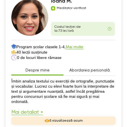
Ioana M.
Meditator verificat
Costul lecției de
la 73 lei/oră
Program școlar clasele 1-4,
Mai multe
40 lecții susținute
0 de locuri libere rămase
Despre mine
Abordarea personală
Despre mine
Îmbin analiza textului cu exerciții de ortografie, punctuație
și vocabular. Lucrez cu elevi foarte buni la interpretare de
text și argumentare nuanțată, astfel încât pregătirea
pentru concursuri școlare să fie mai sigură și mai
ordonată.
Mai detaliat »
5 vizualizează acum