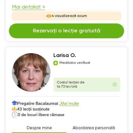
Mai detaliat »
4 vizualizează acum
Rezervați o lecție gratuită
Larisa O.
Meditator verificat
Costul lecției de
la 73 lei/oră
Pregatire Bacalaureat ,
Mai multe
43 lecții susținute
0 de locuri libere rămase
Despre mine
Abordarea personală