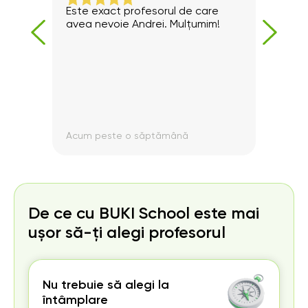
Este exact profesorul de care
Sunt
 clar
avea nevoie Andrei. Mulțumim!
doam
ede
cont
”
Acum peste o săptămână
Acum
De ce cu BUKI School este mai
ușor să-ți alegi profesorul
Nu trebuie să alegi la
întâmplare