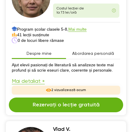
Costul lecției de
la 73 lei/oră
Program școlar clasele 5-8,
Mai multe
41 lecții susținute
0 de locuri libere rămase
Despre mine
Abordarea personală
Despre mine
Ajut elevii pasionați de literatură să analizeze texte mai
profund și să scrie eseuri clare, coerente și personale.
Mai detaliat »
2 vizualizează acum
Rezervați o lecție gratuită
Vlad V.