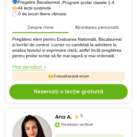
Pregatire Bacalaureat ,
Program școlar clasele 1-4
44 lecții susținute
0 de locuri libere rămase
Despre mine
Abordarea personală
Despre mine
Pregătesc elevi pentru Evaluarea Națională, Bacalaureat
și lucrări de control. Lucrez cu candidați la admitere la
analiza textului și exprimare clară, astfel încât pregătirea
pentru probe scrise să fie mai sigură și mai ordonată.
Mai detaliat »
3 vizualizează acum
Rezervați o lecție gratuită
5
Ana A.
Meditator verificat