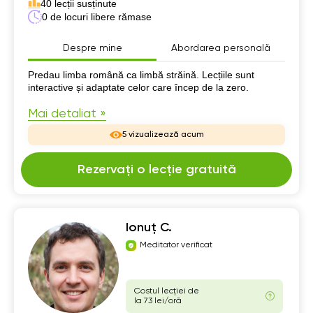
40 lecții susținute
0 de locuri libere rămase
Despre mine
Abordarea personală
Despre mine
Predau limba română ca limbă străină. Lecțiile sunt
interactive și adaptate celor care încep de la zero.
Mai detaliat »
5 vizualizează acum
Rezervați o lecție gratuită
Ionuț C.
Meditator verificat
Costul lecției de
la 73 lei/oră