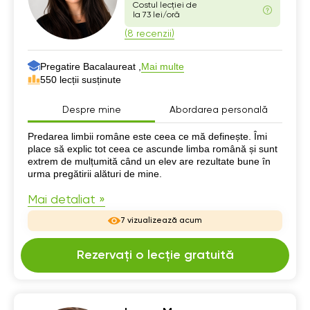
Costul lecției de
la 73 lei/oră
(8 recenzii)
Pregatire Bacalaureat ,
Mai multe
550 lecții susținute
Despre mine
Abordarea personală
Despre mine
Predarea limbii române este ceea ce mă definește. Îmi
place să explic tot ceea ce ascunde limba română și sunt
extrem de mulțumită când un elev are rezultate bune în
urma pregătirii alături de mine.
Mai detaliat »
7 vizualizează acum
Rezervați o lecție gratuită