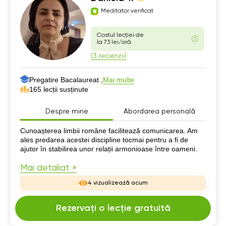
Meditator verificat
Costul lecției de
la 73 lei/oră
(3 recenzii)
Pregatire Bacalaureat ,
Mai multe
165 lecții susținute
Despre mine
Abordarea personală
Despre mine
Cunoașterea limbii române facilitează comunicarea. Am
ales predarea acestei discipline tocmai pentru a fi de
ajutor în stabilirea unor relații armonioase între oameni.
Mai detaliat »
4 vizualizează acum
Rezervați o lecție gratuită