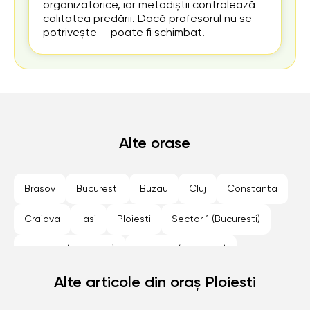
organizatorice, iar metodiștii controlează
calitatea predării. Dacă profesorul nu se
potrivește — poate fi schimbat.
Alte orase
Brasov
Bucuresti
Buzau
Cluj
Constanta
Craiova
Iasi
Ploiesti
Sector 1 (Bucuresti)
Sector 2 (Bucuresti)
Sector 3 (Bucuresti)
Sector 4 (Bucuresti)
Alte articole din oraș Ploiesti
Sector 5 (Bucuresti)