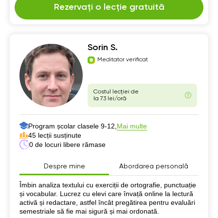
Rezervați o lecție gratuită
Sorin S.
Meditator verificat
Costul lecției de
la 73 lei/oră
Program școlar clasele 9-12,
Mai multe
45 lecții susținute
0 de locuri libere rămase
Despre mine
Abordarea personală
Despre mine
Îmbin analiza textului cu exerciții de ortografie, punctuație
și vocabular. Lucrez cu elevi care învață online la lectură
activă și redactare, astfel încât pregătirea pentru evaluări
semestriale să fie mai sigură și mai ordonată.