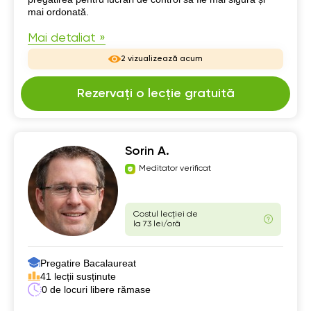
mai ordonată.
Mai detaliat »
2 vizualizează acum
Rezervați o lecție gratuită
Sorin A.
Meditator verificat
Costul lecției de
la 73 lei/oră
Pregatire Bacalaureat
41 lecții susținute
0 de locuri libere rămase