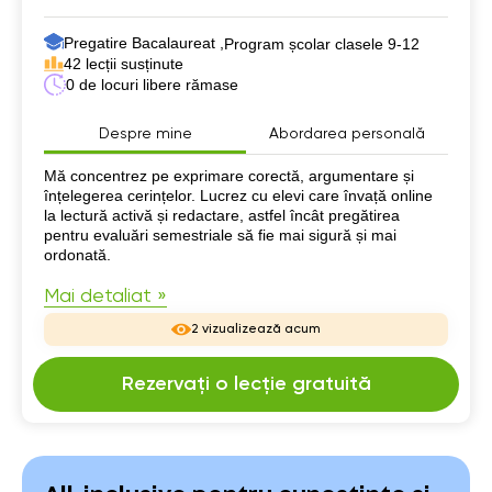
Pregatire Bacalaureat ,
Program școlar clasele 9-12
42 lecții susținute
0 de locuri libere rămase
Despre mine
Abordarea personală
Despre mine
Mă concentrez pe exprimare corectă, argumentare și
înțelegerea cerințelor. Lucrez cu elevi care învață online
la lectură activă și redactare, astfel încât pregătirea
pentru evaluări semestriale să fie mai sigură și mai
ordonată.
Mai detaliat »
2 vizualizează acum
Rezervați o lecție gratuită