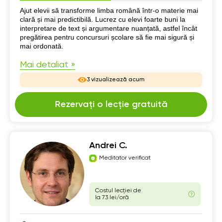
Despre mine
Ajut elevii să transforme limba română într-o materie mai
clară și mai predictibilă. Lucrez cu elevi foarte buni la
interpretare de text și argumentare nuanțată, astfel încât
pregătirea pentru concursuri școlare să fie mai sigură și
mai ordonată.
Mai detaliat »
3 vizualizează acum
Rezervați o lecție gratuită
Andrei C.
Meditator verificat
Costul lecției de
la 73 lei/oră