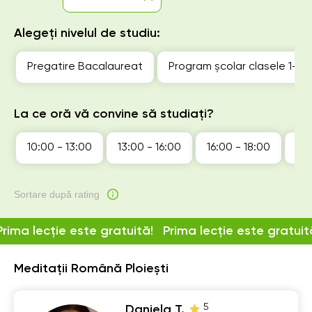
Alegeți nivelul de studiu:
Pregatire Bacalaureat
Program școlar clasele 1-4
La ce oră vă convine să studiați?
10:00 - 13:00
13:00 - 16:00
16:00 - 18:00
18:
Sortare după rating
Prima lecție este gratuită!
Prima lecție este gratuit
Meditații Română Ploiești
5
Daniela T.