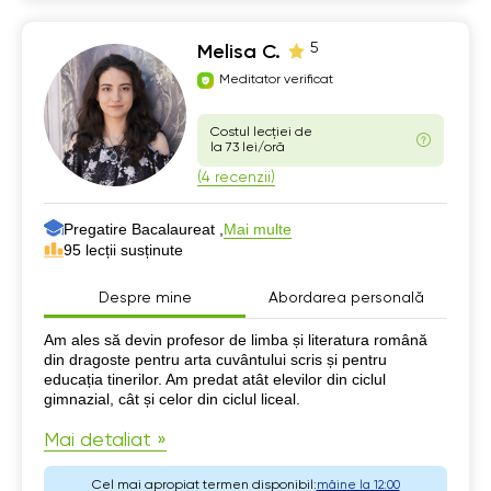
5
Melisa C.
Meditator verificat
Costul lecției de
la 73 lei/oră
(4 recenzii)
Pregatire Bacalaureat ,
Mai multe
95 lecții susținute
Despre mine
Abordarea personală
Despre mine
Am ales să devin profesor de limba și literatura română
din dragoste pentru arta cuvântului scris și pentru
educația tinerilor. Am predat atât elevilor din ciclul
gimnazial, cât și celor din ciclul liceal.
Mai detaliat »
Cel mai apropiat termen disponibil:
mâine la 12:00