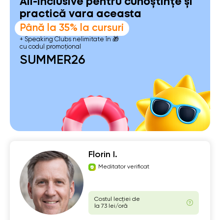
All-inclusive pentru cunoștințe și
practică vara aceasta
Până la 35% la cursuri
+ Speaking Clubs nelimitate în 🎁
cu codul promoțional
SUMMER26
Florin I.
Meditator verificat
Costul lecției de
la 73 lei/oră