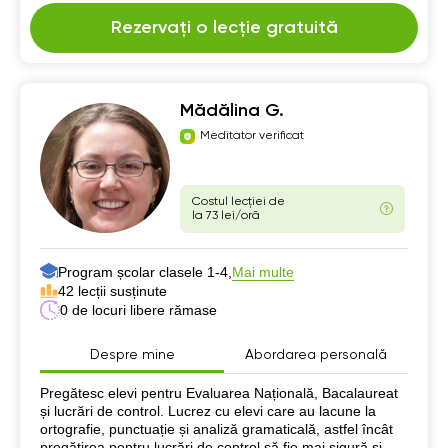
Rezervați o lecție gratuită
Mădălina G.
Meditator verificat
Costul lecției de
la 73 lei/oră
Program școlar clasele 1-4,
Mai multe
42 lecții susținute
0 de locuri libere rămase
Despre mine
Abordarea personală
Despre mine
Pregătesc elevi pentru Evaluarea Națională, Bacalaureat
și lucrări de control. Lucrez cu elevi care au lacune la
ortografie, punctuație și analiză gramaticală, astfel încât
pregătirea pentru lucrări de control să fie mai sigură și