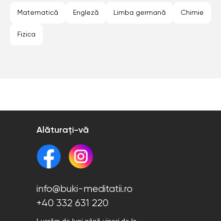
Sector 6 (Bucuresti)
Sibiu
Timisoara
Matematică
Engleză
Limba germană
Chimie
Fizica
Alăturați-vă
info@buki-meditatii.ro
+40 332 631 220
Lucrăm de luni până vineri de la