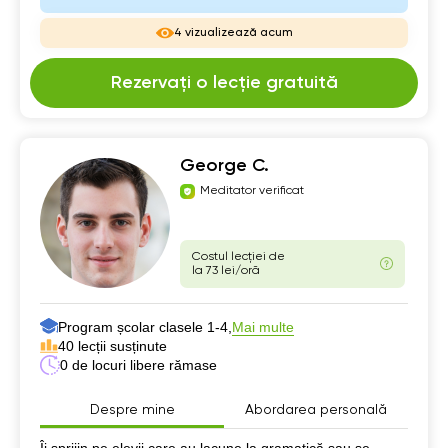
4 vizualizează acum
Rezervați o lecție gratuită
George C.
Meditator verificat
Costul lecției de
la 73 lei/oră
Program școlar clasele 1-4,
Mai multe
40 lecții susținute
0 de locuri libere rămase
Despre mine
Abordarea personală
Despre mine
Îi sprijin pe elevii care au lacune la gramatică sau se