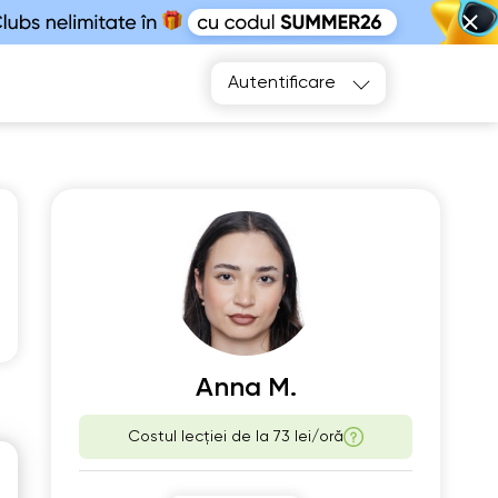
Autentificare
e
Th
2
13
Anna M.
00
10:00
Costul lecției de la
73 lei/oră
30
10:30
00
11:00