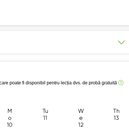
11:30
11:30
11:
12:00
12:00
12:
12:30
12:30
12:
13:00
13:00
13:
13:30
13:30
13:
14:00
14:00
14:
e 1-4
Program școlar clasele 5-8
14:30
14:30
14:
 Examen Național clasa a 8-a
are poate fi disponibil pentru lecția dvs. de probă gratuită
15:00
15:00
15:
15:30
15:30
15:
16:00
16:00
16:
M
Tu
W
Th
o
11
e
13
10
12