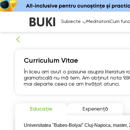
Subiecte
Meditatorii
Cum func
Curriculum Vitae
În liceu am avut o pasiune asupra literaturii 
gramaticală nu mă tem. Am obținut nota 9,8
Fr
mai departe ceea ce am învățat atunci.
7
Nu există
Nu 
ore libere
ore 
Educație
Experiență
Universitatea "Babes-Bolyai” Cluj-Napoca, master,