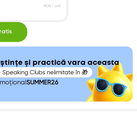
RON / oră
atis
oștințe și practică vara aceasta
+ Speaking Clubs nelimitate în 🎁
omoțional
SUMMER26