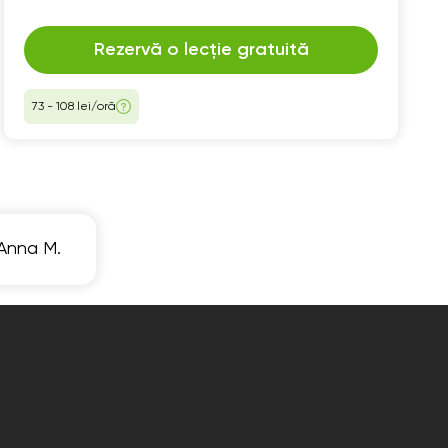
Rezervă o lecție gratuită
73 - 108 lei/oră
 Anna M.