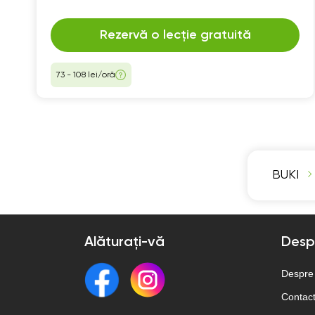
Rezervă o lecție gratuită
73 - 108 lei/oră
BUKI
Alăturați-vă
Desp
Despre
Contac