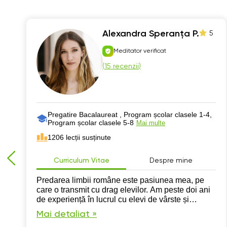
Alexandra Speranța P.
5
Meditator verificat
(
15 recenzii
)
Pregatire Bacalaureat , Program școlar clasele 1-4,
Program școlar clasele 5-8
Mai multe
1206 lecții susținute
Curriculum Vitae
Despre mine
Predarea limbii române este pasiunea mea, pe
care o transmit cu drag elevilor. Am peste doi ani
de experiență în lucrul cu elevi de vârste și
niveluri diferite, iar scopul meu este ca fiecare să
Mai detaliat »
se simtă confortabil, înțeles și motivat.