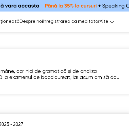
ționează
Despre noi
Înregistrarea ca meditator
Alte
române, dar nici de gramatică și de analiza
0 la examenul de bacalaureat, iar acum am să dau
Sa
Su
Mo
Tu
W
8
9
10
11
1
există
Nu există
10:00
10:00
10:
libere
ore libere
10:30
10:30
10:
 2025 - 2027
11:00
11:00
11: