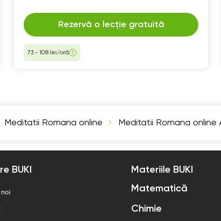
Rezervă o lecție gratuită
73 - 108 lei/oră
Meditatii Romana online
Meditatii Romana online
re BUKI
Materiile BUKI
Matematică
 noi
t
Chimie