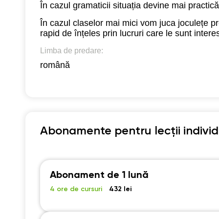
În cazul gramaticii situația devine mai practică
În cazul claselor mai mici vom juca joculețe p
rapid de înțeles prin lucruri care le sunt intere
Limba de predare:
română
Abonamente pentru lecții indivi
Abonament de 1 lună
4 ore de cursuri
432 lei