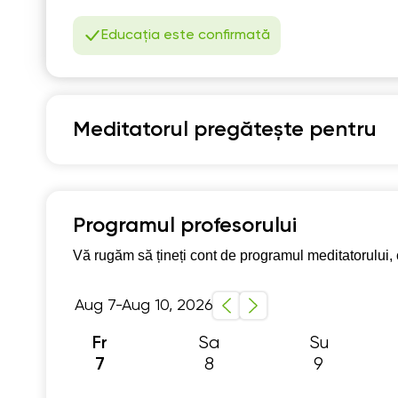
Educația este confirmată
Meditatorul pregătește pentru
Limba română
Pregatire Bacalaureat
Program școlar clasel
Programul profesorului
Program școlar clasele 9-12
Pregătire pentru
Vă rugăm să țineți cont de programul meditatorului, c
Aug 7-Aug 10, 2026
Sa
Su
Fr
8
9
7