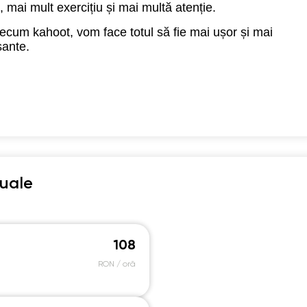
, mai mult exercițiu și mai multă atenție.
15:30
15:30
15:30
15:30
recum kahoot, vom face totul să fie mai ușor și mai
16:00
16:00
16:00
16:00
sante.
duale
108
RON / oră