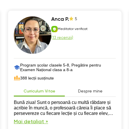
Anca P.
5
Meditator verificat
(
13 recenzii
)
Program școlar clasele 5-8, Pregătire pentru
Examen Național clasa a 8-a
388 lecții susținute
Curriculum Vitae
Despre mine
Bună ziua! Sunt o persoană cu multă răbdare și
acribie în muncă, o profesoară căreia îi place să
persevereze cu fiecare lecție și cu fiecare elev,
indiferent de nivelul la care se află. Vă aștept pe
Mai detaliat »
zoom, la Buki, cu drag de progres!