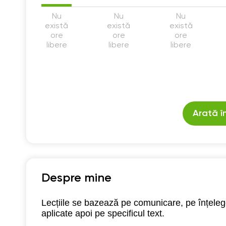
Nu
Nu
Nu
există
există
există
ore
ore
ore
libere
libere
libere
Arată î
Despre mine
Lecțiile se bazează pe comunicare, pe înțeleger
aplicate apoi pe specificul text.