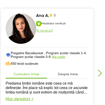
Ana A.
5
Meditator verificat
(
8 recenzii
)
Pregatire Bacalaureat , Program școlar clasele 1-4,
Program școlar clasele 5-8
Mai multe
550 lecții susținute
Curriculum Vitae
Despre mine
Predarea limbii române este ceea ce mă
definește. Îmi place să explic tot ceea ce ascunde
limba română și sunt extrem de mulțumită când
un elev are rezultate bune în urma pregătirii
Mai detaliat »
alături de mine.