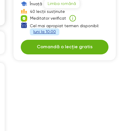
Limba română
Învață
30
11:30
40 lecții susținute
00
12:00
Meditator verificat
Cel mai apropiat termen disponibil:
30
12:30
luni la 10:00
00
13:00
Comandă o lecție gratis
30
13:30
00
14:00
30
14:30
00
15:00
30
15:30
00
16:00