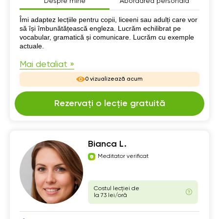
Despre mine
Abordarea personală
Despre mine
Îmi adaptez lecțiile pentru copii, liceeni sau adulți care vor
să își îmbunătățească engleza. Lucrăm echilibrat pe
vocabular, gramatică și comunicare. Lucrăm cu exemple
actuale.
Mai detaliat »
0 vizualizează acum
Rezervați o lecție gratuită
Bianca L.
Meditator verificat
Costul lecției de
la 73 lei/oră