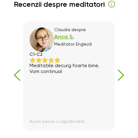
Recenzii despre meditatori
Claudia
despre
Anca S.
Meditator
Engleză
C1-C2
Medit
oana
Meditațiile decurg foarte bine.
Sunt
.”
Vom continua!
Acum peste o săptămână
Acum