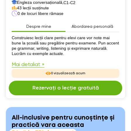
Engleza conversațională,
C1-C2
43 lecții susținute
0 de locuri libere rămase
Despre mine
Abordarea personală
Despre mine
Construiesc lecții clare pentru elevi care vor note mai
bune la școală sau pregătire pentru examene. Pun accent
pe grammar, writing, listening și exprimare naturală.
Lucrăm cu exemple actuale.
Mai detaliat »
0 vizualizează acum
Rezervați o lecție gratuită
All-inclusive pentru cunoștințe și
practică vara aceasta