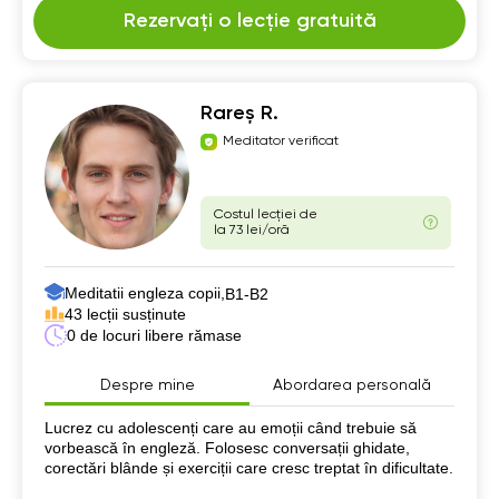
Rezervați o lecție gratuită
Rareș R.
Meditator verificat
Costul lecției de
la 73 lei/oră
Meditatii engleza copii,
B1-B2
43 lecții susținute
0 de locuri libere rămase
Despre mine
Abordarea personală
Despre mine
Lucrez cu adolescenți care au emoții când trebuie să
vorbească în engleză. Folosesc conversații ghidate,
corectări blânde și exerciții care cresc treptat în dificultate.