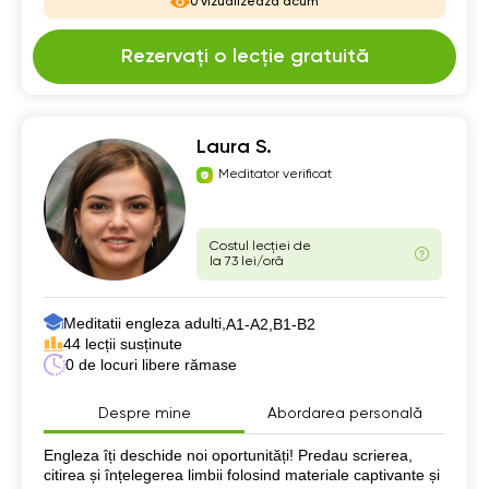
0 vizualizează acum
Rezervați o lecție gratuită
Laura S.
Meditator verificat
Costul lecției de
la 73 lei/oră
Meditatii engleza adulti,
А1-А2,
B1-B2
44 lecții susținute
0 de locuri libere rămase
Despre mine
Abordarea personală
Despre mine
Engleza îți deschide noi oportunități! Predau scrierea,
citirea și înțelegerea limbii folosind materiale captivante și