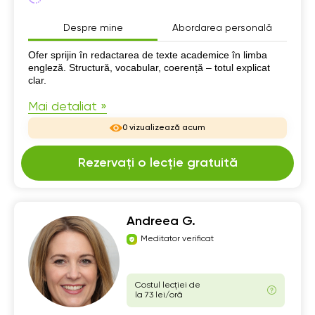
Despre mine
Abordarea personală
Despre mine
Ofer sprijin în redactarea de texte academice în limba
engleză. Structură, vocabular, coerență – totul explicat
clar.
Mai detaliat »
0 vizualizează acum
Rezervați o lecție gratuită
Andreea G.
Meditator verificat
Costul lecției de
la 73 lei/oră