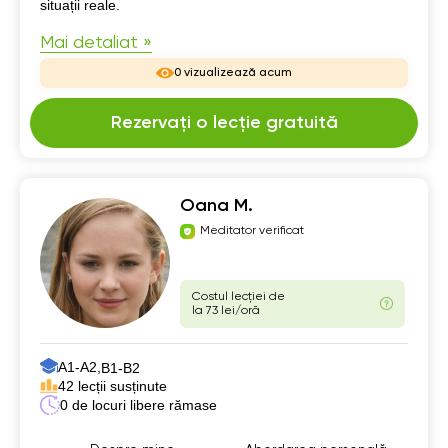
situații reale.
Mai detaliat »
0 vizualizează acum
Rezervați o lecție gratuită
Oana M.
Meditator verificat
Costul lecției de
la 73 lei/oră
А1-А2,
B1-B2
42 lecții susținute
0 de locuri libere rămase