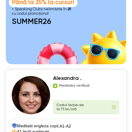
Până la 35% la cursuri
+ Speaking Clubs nelimitate în 🎁
cu codul promoțional
SUMMER26
Alexandra .
Meditator verificat
Costul lecției de
la 73 lei/oră
Meditatii engleza copii,
А1-А2
41 lecții susținute