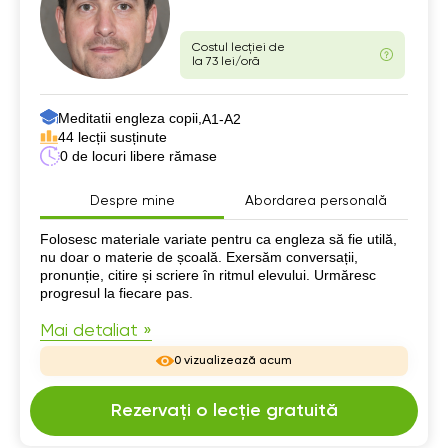
Costul lecției de
la 73 lei/oră
Meditatii engleza copii,
А1-А2
44 lecții susținute
0 de locuri libere rămase
Despre mine
Abordarea personală
Despre mine
Folosesc materiale variate pentru ca engleza să fie utilă,
nu doar o materie de școală. Exersăm conversații,
pronunție, citire și scriere în ritmul elevului. Urmăresc
progresul la fiecare pas.
Mai detaliat »
0 vizualizează acum
Rezervați o lecție gratuită