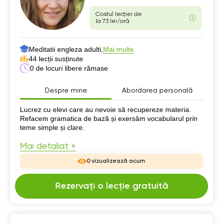
Costul lecției de
la 73 lei/oră
Meditatii engleza adulti,
Mai multe
44 lecții susținute
0 de locuri libere rămase
Despre mine
Abordarea personală
Despre mine
Lucrez cu elevi care au nevoie să recupereze materia.
Refacem gramatica de bază și exersăm vocabularul prin
teme simple și clare.
Mai detaliat »
0 vizualizează acum
Rezervați o lecție gratuită