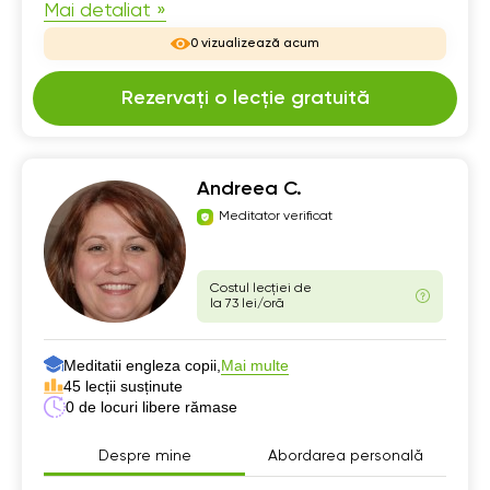
Mai detaliat »
0 vizualizează acum
Rezervați o lecție gratuită
Andreea C.
Meditator verificat
Costul lecției de
la 73 lei/oră
Meditatii engleza copii,
Mai multe
45 lecții susținute
0 de locuri libere rămase
Despre mine
Abordarea personală