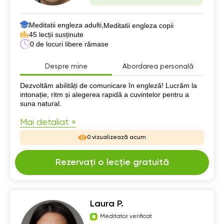
Meditatii engleza adulti,
Meditatii engleza copii
45 lecții susținute
0 de locuri libere rămase
Despre mine
Abordarea personală
Despre mine
Dezvoltăm abilități de comunicare în engleză! Lucrăm la
intonație, ritm și alegerea rapidă a cuvintelor pentru a
suna natural.
Mai detaliat »
0 vizualizează acum
Rezervați o lecție gratuită
Laura P.
Meditator verificat