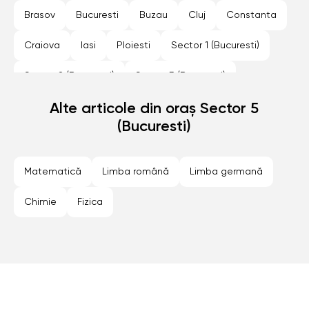
Brasov
Bucuresti
Buzau
Cluj
Constanta
Craiova
Iasi
Ploiesti
Sector 1 (Bucuresti)
Sector 2 (Bucuresti)
Sector 3 (Bucuresti)
Sector 4 (Bucuresti)
Alte articole din oraș Sector 5
Sector 5 (Bucuresti)
(Bucuresti)
Sector 6 (Bucuresti)
Sibiu
Timisoara
Matematică
Limba română
Limba germană
Chimie
Fizica