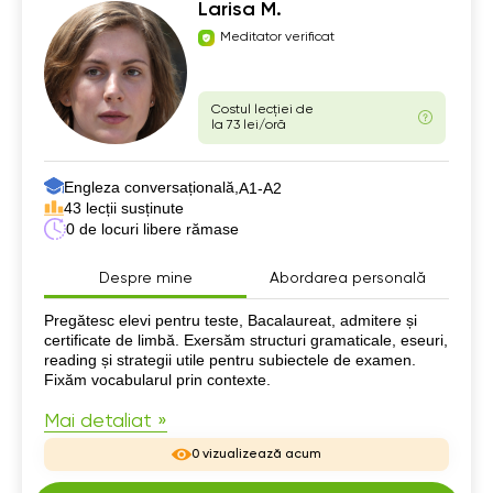
Larisa M.
Meditator verificat
Costul lecției de
la 73 lei/oră
Engleza conversațională,
А1-А2
43 lecții susținute
0 de locuri libere rămase
Despre mine
Abordarea personală
Despre mine
Pregătesc elevi pentru teste, Bacalaureat, admitere și
certificate de limbă. Exersăm structuri gramaticale, eseuri,
reading și strategii utile pentru subiectele de examen.
Fixăm vocabularul prin contexte.
Mai detaliat »
0 vizualizează acum