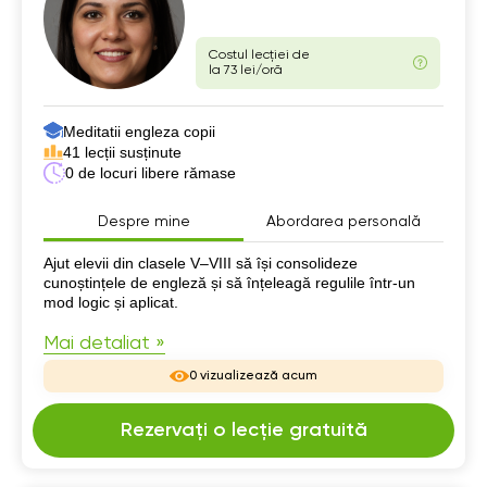
Costul lecției de
la 73 lei/oră
Meditatii engleza copii
41 lecții susținute
0 de locuri libere rămase
Despre mine
Abordarea personală
Despre mine
Ajut elevii din clasele V–VIII să își consolideze
cunoștințele de engleză și să înțeleagă regulile într-un
mod logic și aplicat.
Mai detaliat »
0 vizualizează acum
Rezervați o lecție gratuită