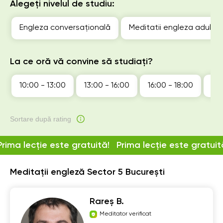
Alegeți nivelul de studiu:
Engleza conversațională
Meditatii engleza adulti
La ce oră vă convine să studiați?
10:00 - 13:00
13:00 - 16:00
16:00 - 18:00
18:
Sortare după rating
Prima lecție este gratuită!
Prima lecție este gratuit
Meditații engleză Sector 5 București
Rareș B.
Meditator verificat