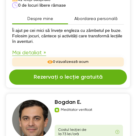
0 de locuri libere rămase
Despre mine
Abordarea personală
Despre mine
Îi ajut pe cei mici să învețe engleza cu zâmbetul pe buze.
Folosim jocuri, cântece și activități care transformă lecțiile
în aventuri.
Mai detaliat »
0 vizualizează acum
Rezervați o lecție gratuită
Bogdan E.
Meditator verificat
Costul lecției de
la 73 lei/oră