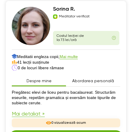
Sorina R.
Meditator verificat
Costul lecției de
la 73 lei/oră
Meditatii engleza copii,
Mai multe
41 lecții susținute
0 de locuri libere rămase
Despre mine
Abordarea personală
Despre mine
Pregătesc elevi de liceu pentru bacalaureat. Structurăm
eseurile, repetăm gramatica și exersăm toate tipurile de
subiecte cerute.
Mai detaliat »
0 vizualizează acum