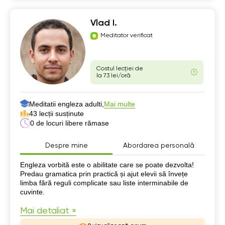
Vlad I.
Meditator verificat
Costul lecției de
la 73 lei/oră
Meditatii engleza adulti,
Mai multe
43 lecții susținute
0 de locuri libere rămase
Despre mine
Abordarea personală
Despre mine
Engleza vorbită este o abilitate care se poate dezvolta!
Predau gramatica prin practică și ajut elevii să învețe
limba fără reguli complicate sau liste interminabile de
cuvinte.
Mai detaliat »