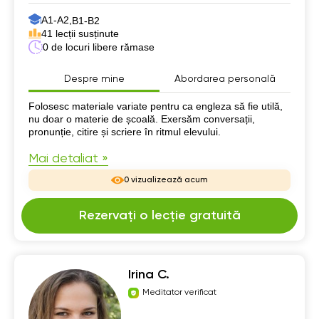
А1-А2,
B1-B2
41 lecții susținute
0 de locuri libere rămase
Despre mine
Abordarea personală
Despre mine
Folosesc materiale variate pentru ca engleza să fie utilă,
nu doar o materie de școală. Exersăm conversații,
pronunție, citire și scriere în ritmul elevului.
Mai detaliat »
0 vizualizează acum
Rezervați o lecție gratuită
Irina C.
Meditator verificat