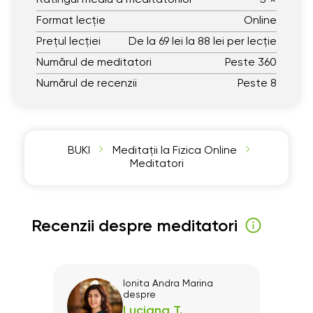
Format lecție
Online
Prețul lecției
De la 69 lei la 88 lei per lecție
Numărul de meditatori
Peste 360
Numărul de recenzii
Peste 8
BUKI
Meditații la Fizica Online
Meditatori
Recenzii despre meditatori
e
Ionita Andra Marina
despre
Luciana T.