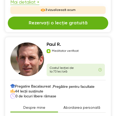
Mai detaliat »
3 vizualizează acum
Rezervați o lecție gratuită
Paul R.
Meditator verificat
Costul lecției de
la 73 lei/oră
Pregatire Bacalaureat ,
Pregătire pentru facultate
44 lecții susținute
0 de locuri libere rămase
Despre mine
Abordarea personală