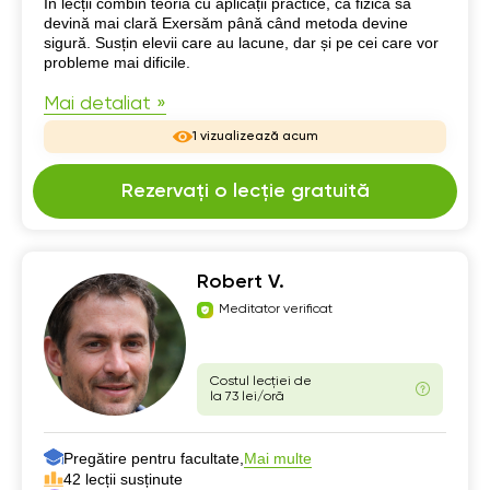
Despre mine
În lecții combin teoria cu aplicații practice, ca fizica să
devină mai clară Exersăm până când metoda devine
sigură. Susțin elevii care au lacune, dar și pe cei care vor
probleme mai dificile.
Mai detaliat »
1 vizualizează acum
Rezervați o lecție gratuită
Robert V.
Meditator verificat
Costul lecției de
la 73 lei/oră
Pregătire pentru facultate,
Mai multe
42 lecții susținute