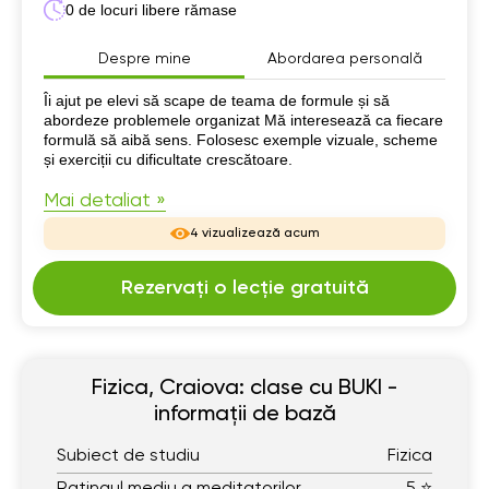
0 de locuri libere rămase
Despre mine
Abordarea personală
Despre mine
Îi ajut pe elevi să scape de teama de formule și să
abordeze problemele organizat Mă interesează ca fiecare
formulă să aibă sens. Folosesc exemple vizuale, scheme
și exerciții cu dificultate crescătoare.
Mai detaliat »
4 vizualizează acum
Rezervați o lecție gratuită
Fizica, Craiova: clase cu BUKI -
informații de bază
Subiect de studiu
Fizica
Ratingul mediu a meditatorilor
5 ⭐