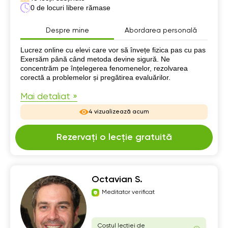
0 de locuri libere rămase
Despre mine
Abordarea personală
Despre mine
Lucrez online cu elevi care vor să învețe fizica pas cu pas
Exersăm până când metoda devine sigură. Ne
concentrăm pe înțelegerea fenomenelor, rezolvarea
corectă a problemelor și pregătirea evaluărilor.
Mai detaliat »
4 vizualizează acum
Rezervați o lecție gratuită
Octavian S.
Meditator verificat
Costul lecției de