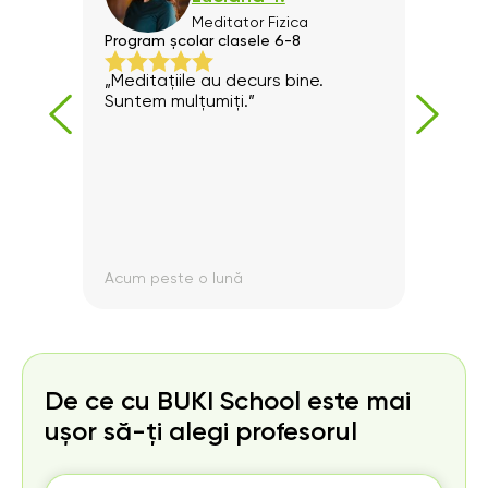
Meditator
Fizica
Program școlar clasele 6-8
Prega
„Meditațiile au decurs bine.
Preda
Suntem mulțumiți.”
Rec
Acum peste o lună
Acum
De ce cu BUKI School este mai
ușor să-ți alegi profesorul