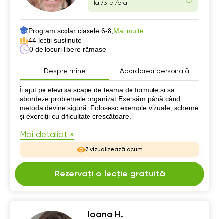
la 73 lei/oră
Program școlar clasele 6-8,
Mai multe
44 lecții susținute
0 de locuri libere rămase
Despre mine
Abordarea personală
Despre mine
Îi ajut pe elevi să scape de teama de formule și să
abordeze problemele organizat Exersăm până când
metoda devine sigură. Folosesc exemple vizuale, scheme
și exerciții cu dificultate crescătoare.
Mai detaliat »
3 vizualizează acum
Rezervați o lecție gratuită
Ioana H.