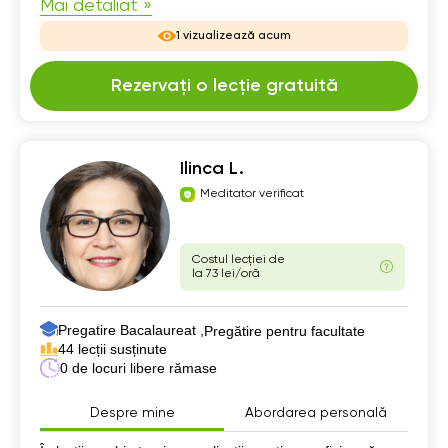
Mai detaliat »
1 vizualizează acum
Rezervați o lecție gratuită
Ilinca L.
Meditator verificat
Costul lecției de
la 73 lei/oră
Pregatire Bacalaureat ,
Pregătire pentru facultate
44 lecții susținute
0 de locuri libere rămase
Despre mine
Abordarea personală