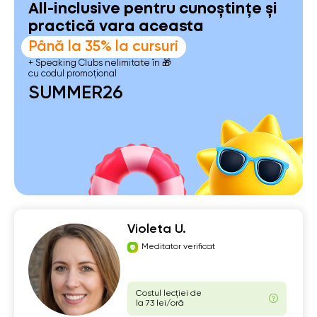
All-inclusive pentru cunoștințe și
practică vara aceasta
Până la 35% la cursuri
+ Speaking Clubs nelimitate în 🎁
cu codul promoțional
SUMMER26
Violeta U.
Meditator verificat
Costul lecției de
la 73 lei/oră