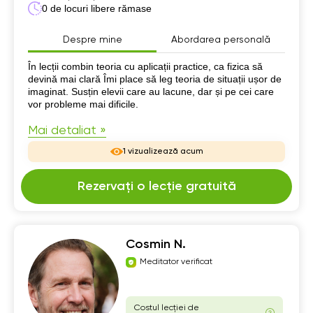
0 de locuri libere rămase
Despre mine
Abordarea personală
Despre mine
În lecții combin teoria cu aplicații practice, ca fizica să
devină mai clară Îmi place să leg teoria de situații ușor de
imaginat. Susțin elevii care au lacune, dar și pe cei care
vor probleme mai dificile.
Mai detaliat »
1 vizualizează acum
Rezervați o lecție gratuită
Cosmin N.
Meditator verificat
Costul lecției de