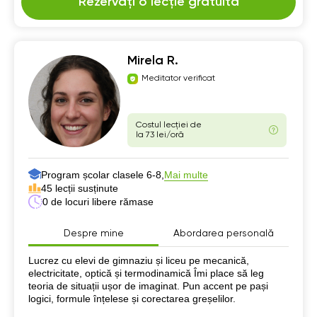
Rezervați o lecție gratuită
Mirela R.
Meditator verificat
Costul lecției de
la 73 lei/oră
Program școlar clasele 6-8,
Mai multe
45 lecții susținute
0 de locuri libere rămase
Despre mine
Abordarea personală
Despre mine
Lucrez cu elevi de gimnaziu și liceu pe mecanică,
electricitate, optică și termodinamică Îmi place să leg
teoria de situații ușor de imaginat. Pun accent pe pași
logici, formule înțelese și corectarea greșelilor.