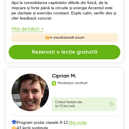
Despre mine
Ajut la consolidarea capitolelor dificile din fizică, de la
mișcare și forțe până la circuite și energie Accentul este
pe claritate și exercițiu constant. Explic calm, verific des și
ofer feedback concret.
Mai detaliat »
4 vizualizează acum
Rezervați o lecție gratuită
Ciprian M.
Meditator verificat
Costul lecției de
la 73 lei/oră
Program școlar clasele 9-12,
Mai multe
43 lecții susținute