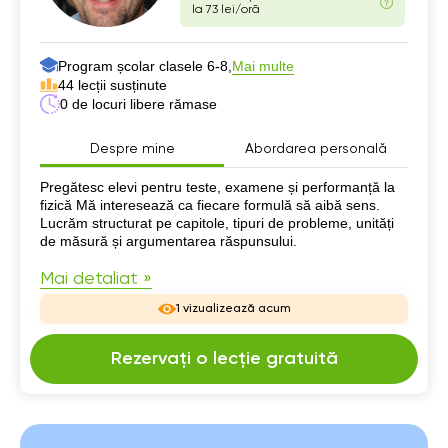
la 73 lei/oră
Program școlar clasele 6-8,
Mai multe
44 lecții susținute
0 de locuri libere rămase
Despre mine
Abordarea personală
Despre mine
Pregătesc elevi pentru teste, examene și performanță la
fizică Mă interesează ca fiecare formulă să aibă sens.
Lucrăm structurat pe capitole, tipuri de probleme, unități
de măsură și argumentarea răspunsului.
Mai detaliat »
1 vizualizează acum
Rezervați o lecție gratuită