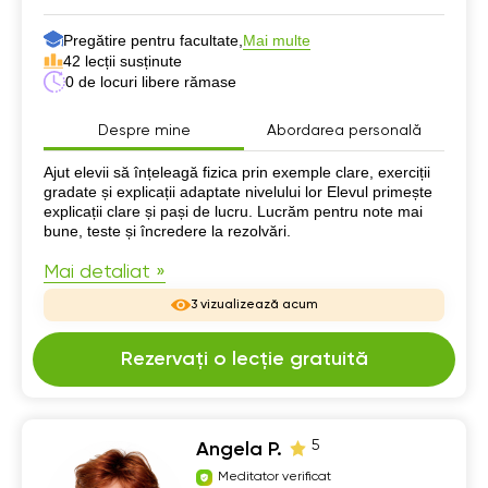
Pregătire pentru facultate,
Mai multe
42 lecții susținute
0 de locuri libere rămase
Despre mine
Abordarea personală
Despre mine
Ajut elevii să înțeleagă fizica prin exemple clare, exerciții
gradate și explicații adaptate nivelului lor Elevul primește
explicații clare și pași de lucru. Lucrăm pentru note mai
bune, teste și încredere la rezolvări.
Mai detaliat »
3 vizualizează acum
Rezervați o lecție gratuită
5
Angela P.
Meditator verificat