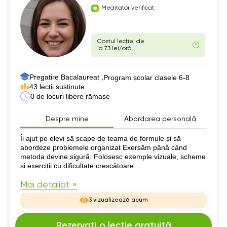
Meditator verificat
Costul lecției de
la 73 lei/oră
Pregatire Bacalaureat ,
Program școlar clasele 6-8
43 lecții susținute
0 de locuri libere rămase
Despre mine
Abordarea personală
Despre mine
Îi ajut pe elevi să scape de teama de formule și să
abordeze problemele organizat Exersăm până când
metoda devine sigură. Folosesc exemple vizuale, scheme
și exerciții cu dificultate crescătoare.
Mai detaliat »
3 vizualizează acum
Rezervați o lecție gratuită