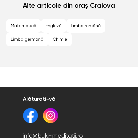
Sector 4 (Bucuresti)
Alte articole din oraș Craiova
Sector 5 (Bucuresti)
Sector 6 (Bucuresti)
Sibiu
Timisoara
Matematică
Engleză
Limba română
Limba germană
Chimie
Alăturați-vă
info@buki-meditatii.ro