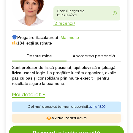
Costul lecției de
la 73 lei/oră
(8 recenzii)
Pregatire Bacalaureat ,
Mai multe
184 lecții susținute
Despre mine
Abordarea personală
Despre mine
Sunt profesor de fizică pasionat, ajut elevii să înțeleagă
fizica ușor și logic. La pregătire lucrăm organizat, explic
pas cu pas și consolidăm prin multe exerciții, pentru
rezultate sigure la examene.
Mai detaliat »
Cel mai apropiat termen disponibil:
azi la 18:00
6 vizualizează acum
Rezervați o lecție gratuită