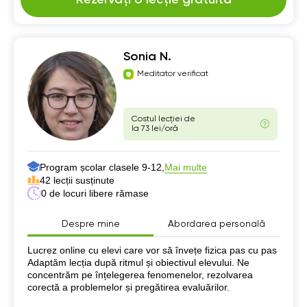
Sonia N.
Meditator verificat
Costul lecției de
la 73 lei/oră
Program școlar clasele 9-12,
Mai multe
42 lecții susținute
0 de locuri libere rămase
Despre mine
Abordarea personală
Despre mine
Lucrez online cu elevi care vor să învețe fizica pas cu pas
Adaptăm lecția după ritmul și obiectivul elevului. Ne
concentrăm pe înțelegerea fenomenelor, rezolvarea
corectă a problemelor și pregătirea evaluărilor.