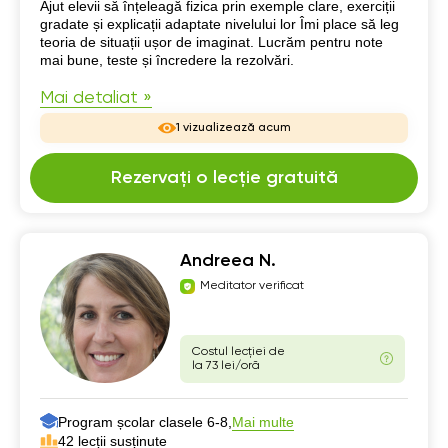
Despre mine
Ajut elevii să înțeleagă fizica prin exemple clare, exerciții
gradate și explicații adaptate nivelului lor Îmi place să leg
teoria de situații ușor de imaginat. Lucrăm pentru note
mai bune, teste și încredere la rezolvări.
Mai detaliat »
1 vizualizează acum
Rezervați o lecție gratuită
Andreea N.
Meditator verificat
Costul lecției de
la 73 lei/oră
Program școlar clasele 6-8,
Mai multe
42 lecții susținute