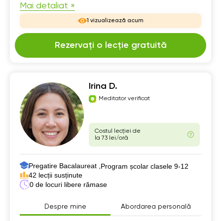
Mai detaliat »
1 vizualizează acum
Rezervați o lecție gratuită
Irina D.
Meditator verificat
Costul lecției de
la 73 lei/oră
Pregatire Bacalaureat ,
Program școlar clasele 9-12
42 lecții susținute
0 de locuri libere rămase
Despre mine
Abordarea personală