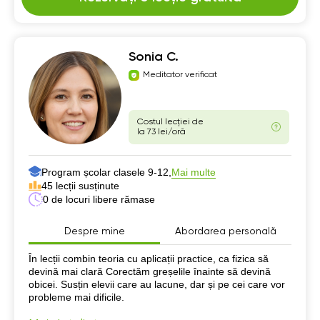
Sonia C.
Meditator verificat
Costul lecției de
la 73 lei/oră
Program școlar clasele 9-12,
Mai multe
45 lecții susținute
0 de locuri libere rămase
Despre mine
Abordarea personală
Despre mine
În lecții combin teoria cu aplicații practice, ca fizica să
devină mai clară Corectăm greșelile înainte să devină
obicei. Susțin elevii care au lacune, dar și pe cei care vor
probleme mai dificile.