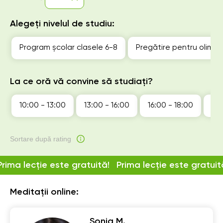
Alegeți nivelul de studiu:
Program școlar clasele 6-8
Pregătire pentru olimp
La ce oră vă convine să studiați?
10:00 - 13:00
13:00 - 16:00
16:00 - 18:00
18:
Sortare după rating
Prima lecție este gratuită!
Prima lecție este gratuit
Meditații online:
Sonia M.