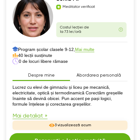
Meditator verificat
Costul lecției de
la 73 lei/oră
Program școlar clasele 9-12,
Mai multe
40 lecții susținute
0 de locuri libere rămase
Despre mine
Abordarea personală
Despre mine
Lucrez cu elevi de gimnaziu și liceu pe mecanică,
electricitate, optică și termodinamică Corectăm greșelile
înainte să devină obicei. Pun accent pe pași logici,
formule înțelese și corectarea greșelilor.
Mai detaliat »
3 vizualizează acum