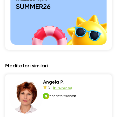
SUMMER26
Meditatori similari
Angela P.
5
(
8 recenzii
)
Meditator verificat