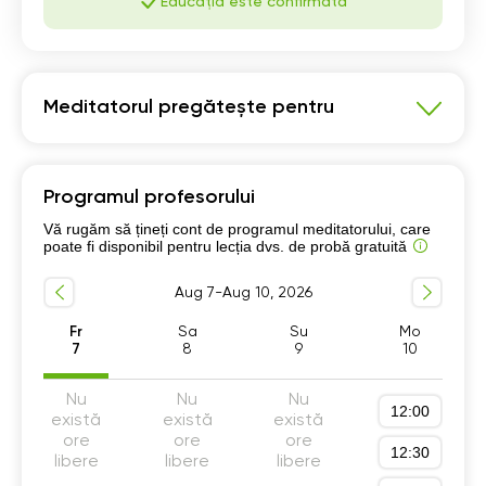
Educația este confirmată
Meditatorul pregătește pentru
Fizica
Programul profesorului
Pregatire Bacalaureat
Vă rugăm să țineți cont de programul meditatorului, care
Program școlar clasele 9-12
poate fi disponibil pentru lecția dvs. de probă gratuită
Program școlar clasele 6-8
Aug 7-Aug 10, 2026
Pregătire pentru facultate
Fr
Sa
Su
Mo
7
8
9
10
Nu
Nu
Nu
12:00
există
există
există
ore
ore
ore
12:30
libere
libere
libere