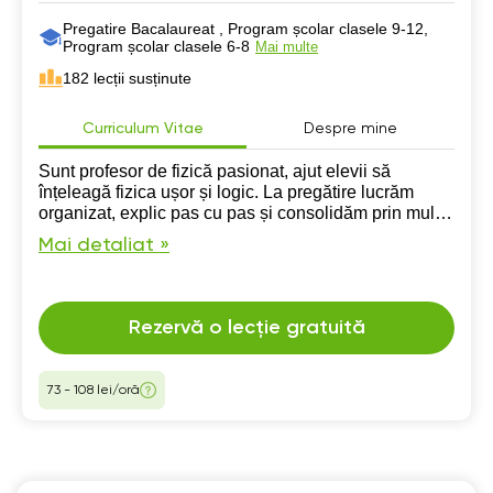
Pregatire Bacalaureat , Program școlar clasele 9-12,
Program școlar clasele 6-8
Mai multe
182 lecții susținute
Curriculum Vitae
Despre mine
Sunt profesor de fizică pasionat, ajut elevii să
înțeleagă fizica ușor și logic. La pregătire lucrăm
organizat, explic pas cu pas și consolidăm prin multe
exerciții, pentru rezultate sigure la examene.
Mai detaliat »
Rezervă o lecție gratuită
73 - 108 lei/oră