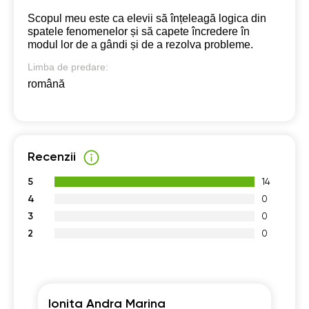
Scopul meu este ca elevii să înțeleagă logica din
spatele fenomenelor și să capete încredere în
modul lor de a gândi și de a rezolva probleme.
Limba de predare:
română
Recenzii
5
14
4
0
3
0
2
0
Ionita Andra Marina
R