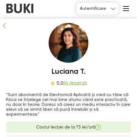
Luciana T.
Autentificare
14
persoane recomandă
Luciana T.
Fr
14 recenzii
Sa
Su
Mo
5.0
7
8
9
10
"Sunt absolventă de Electronică Aplicată și cred cu tărie că
fizica se înțelege cel mai bine atunci când este practicată,
nu doar în teorie. Doresc să creez un mediu interactiv în care
Nu există
Nu există
Nu există
12:00
elevii să se simtă liberi să pună întrebări și să
ore libere
ore libere
ore libere
experimenteze."
12:30
Costul lecției de la
73 lei/oră
13:00