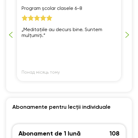
Program școlar clasele 6-8
Pr
„Meditațiile au decurs bine. Suntem
Le
mulțumiți.”
or
Понад місяць тому
По
Abonamente pentru lecții individuale
Abonament de 1 lună
108