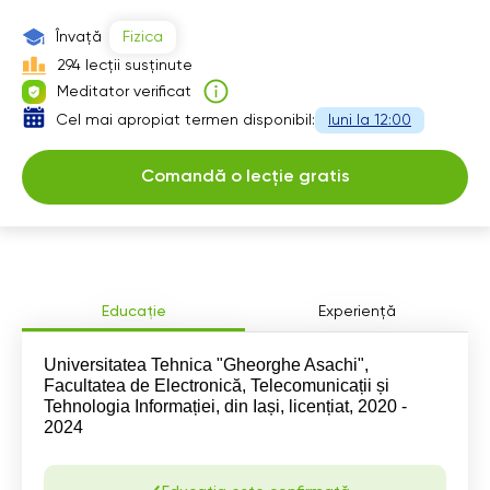
13:30
Învață
Fizica
14:00
294 lecții susținute
Meditator verificat
14:30
Cel mai apropiat termen disponibil:
luni la 12:00
15:00
Comandă o lecție gratis
15:30
16:00
16:30
17:00
Educație
Experiență
17:30
Universitatea Tehnica "Gheorghe Asachi",
Facultatea de Electronică, Telecomunicații și
18:00
Tehnologia Informației, din Iași, licențiat, 2020 -
2024
20:00