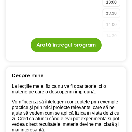
13:00
13:30
14:00
14:30
Arată întregul program
15:00
15:30
16:00
Despre mine
16:30
La lecțiile mele, fizica nu va fi doar teorie, ci o
materie pe care o descoperim împreună.
17:00
Vom încerca să înțelegem conceptele prin exemple
17:30
practice și prin mici proiecte relevante, care să ne
ajute să vedem cum se aplică fizica în viața de zi cu
18:00
zi. Cred că atunci când elevii pot experimenta și pot
vedea direct rezultatele, materia devine mai clară și
20:00
mai interesantă.