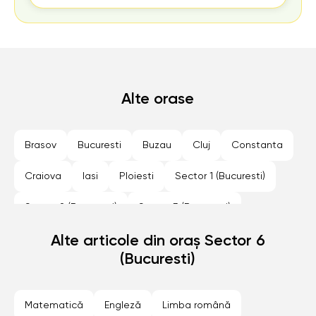
Alte orase
Brasov
Bucuresti
Buzau
Cluj
Constanta
Craiova
Iasi
Ploiesti
Sector 1 (Bucuresti)
Sector 2 (Bucuresti)
Sector 3 (Bucuresti)
Sector 4 (Bucuresti)
Alte articole din oraș Sector 6
Sector 5 (Bucuresti)
(Bucuresti)
Sector 6 (Bucuresti)
Sibiu
Timisoara
Matematică
Engleză
Limba română