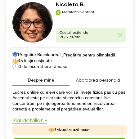
Nicoleta B.
Meditator verificat
Costul lecției de
la 73 lei/oră
Pregatire Bacalaureat ,
Pregătire pentru olimpiadă
45 lecții susținute
0 de locuri libere rămase
Despre mine
Abordarea personală
Despre mine
Lucrez online cu elevi care vor să învețe fizica pas cu pas
Accentul este pe claritate și exercițiu constant. Ne
concentrăm pe înțelegerea fenomenelor, rezolvarea
corectă a problemelor și pregătirea evaluărilor.
Mai detaliat »
3 vizualizează acum