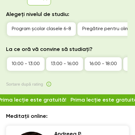
Alegeți nivelul de studiu:
Program școlar clasele 6-8
Pregătire pentru olimp
La ce oră vă convine să studiați?
10:00 - 13:00
13:00 - 16:00
16:00 - 18:00
18:
Sortare după rating
Prima lecție este gratuită!
Prima lecție este gratuit
Meditații online:
Andreea P.