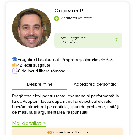
Octavian P.
Meditator verificat
Costul lecției de
la 73 lei/oră
Pregatire Bacalaureat ,
Program școlar clasele 6-8
42 lecții susținute
0 de locuri libere rămase
Despre mine
Abordarea personală
Despre mine
Pregătesc elevi pentru teste, examene și performanță la
fizică Adaptăm lecția după ritmul și obiectivul elevului.
Lucrăm structurat pe capitole, tipuri de probleme, unități
de măsură și argumentarea răspunsului.
Mai detaliat »
2 vizualizează acum