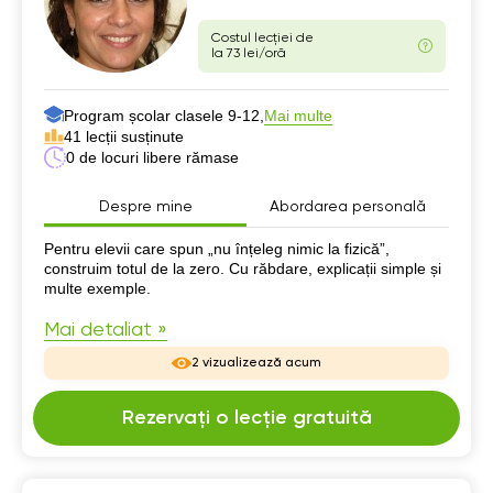
Costul lecției de
la 73 lei/oră
Program școlar clasele 9-12,
Mai multe
41 lecții susținute
0 de locuri libere rămase
Despre mine
Abordarea personală
Despre mine
Pentru elevii care spun „nu înțeleg nimic la fizică”,
construim totul de la zero. Cu răbdare, explicații simple și
multe exemple.
Mai detaliat »
2 vizualizează acum
Rezervați o lecție gratuită