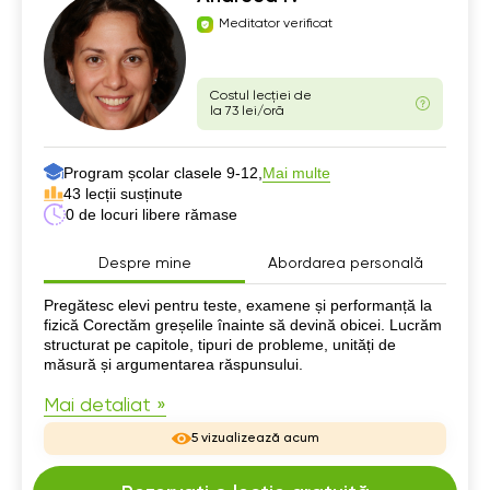
Meditator verificat
Costul lecției de
la 73 lei/oră
Program școlar clasele 9-12,
Mai multe
43 lecții susținute
0 de locuri libere rămase
Despre mine
Abordarea personală
Despre mine
Pregătesc elevi pentru teste, examene și performanță la
fizică Corectăm greșelile înainte să devină obicei. Lucrăm
structurat pe capitole, tipuri de probleme, unități de
măsură și argumentarea răspunsului.
Mai detaliat »
5 vizualizează acum