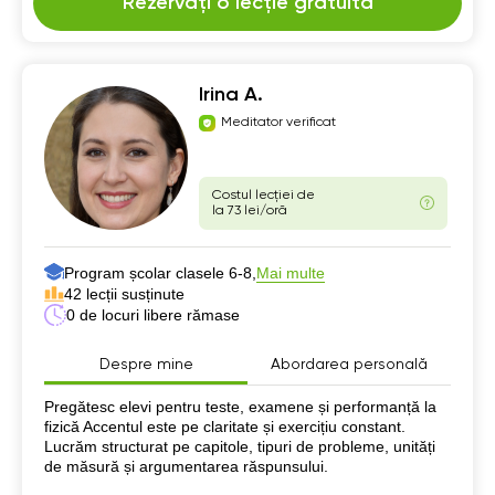
Rezervați o lecție gratuită
Irina A.
Meditator verificat
Costul lecției de
la 73 lei/oră
Program școlar clasele 6-8,
Mai multe
42 lecții susținute
0 de locuri libere rămase
Despre mine
Abordarea personală
Despre mine
Pregătesc elevi pentru teste, examene și performanță la
fizică Accentul este pe claritate și exercițiu constant.
Lucrăm structurat pe capitole, tipuri de probleme, unități
de măsură și argumentarea răspunsului.