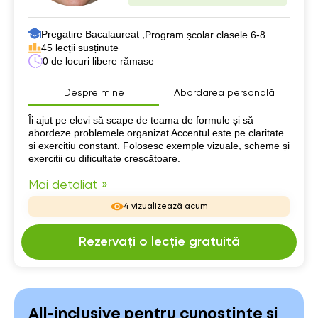
Pregatire Bacalaureat ,
Program școlar clasele 6-8
45 lecții susținute
0 de locuri libere rămase
Despre mine
Abordarea personală
Despre mine
Îi ajut pe elevi să scape de teama de formule și să
abordeze problemele organizat Accentul este pe claritate
și exercițiu constant. Folosesc exemple vizuale, scheme și
exerciții cu dificultate crescătoare.
Mai detaliat »
4 vizualizează acum
Rezervați o lecție gratuită
All-inclusive pentru cunoștințe și