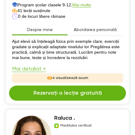
Program școlar clasele 9-12,
Mai multe
41 lecții susținute
0 de locuri libere rămase
Despre mine
Abordarea personală
Despre mine
Ajut elevii să înțeleagă fizica prin exemple clare, exerciții
gradate și explicații adaptate nivelului lor Pregătirea este
practică, calmă și bine structurată. Lucrăm pentru note
mai bune, teste și încredere la rezolvări.
Mai detaliat »
4 vizualizează acum
Rezervați o lecție gratuită
Raluca .
Meditator verificat