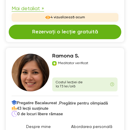
Mai detaliat »
4 vizualizează acum
Rezervați o lecție gratuită
Ramona S.
Meditator verificat
Costul lecției de
la 73 lei/oră
Pregatire Bacalaureat ,
Pregătire pentru olimpiadă
43 lecții susținute
0 de locuri libere rămase
Despre mine
Abordarea personală