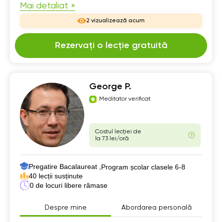
Mai detaliat »
2 vizualizează acum
Rezervați o lecție gratuită
George P.
Meditator verificat
Costul lecției de
la 73 lei/oră
Pregatire Bacalaureat ,
Program școlar clasele 6-8
40 lecții susținute
0 de locuri libere rămase
Despre mine
Abordarea personală