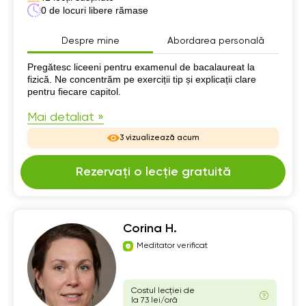
0 de locuri libere rămase
Despre mine
Abordarea personală
Despre mine
Pregătesc liceeni pentru examenul de bacalaureat la
fizică. Ne concentrăm pe exerciții tip și explicații clare
pentru fiecare capitol.
Mai detaliat »
3 vizualizează acum
Rezervați o lecție gratuită
Corina H.
Meditator verificat
Costul lecției de
la 73 lei/oră