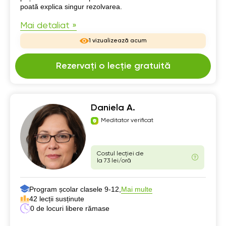
poată explica singur rezolvarea.
Mai detaliat »
1 vizualizează acum
Rezervați o lecție gratuită
Daniela A.
Meditator verificat
Costul lecției de
la 73 lei/oră
Program școlar clasele 9-12,
Mai multe
42 lecții susținute
0 de locuri libere rămase