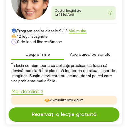
Costul lecției de
la 73 lei/oră
Program școlar clasele 9-12,
Mai multe
42 lecții susținute
0 de locuri libere rămase
Despre mine
Abordarea personală
Despre mine
În lecții combin teoria cu aplicații practice, ca fizica să
devină mai clară Îmi place să leg teoria de situații ușor de
imaginat. Susțin elevii care au lacune, dar și pe cei care
vor probleme mai dificile.
Mai detaliat »
2 vizualizează acum
Rezervați o lecție gratuită