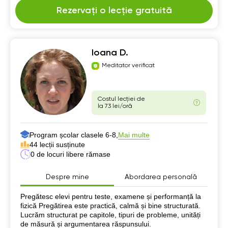
Rezervați o lecție gratuită
Ioana D.
Meditator verificat
Costul lecției de
la 73 lei/oră
Program școlar clasele 6-8,
Mai multe
44 lecții susținute
0 de locuri libere rămase
Despre mine
Abordarea personală
Despre mine
Pregătesc elevi pentru teste, examene și performanță la
fizică Pregătirea este practică, calmă și bine structurată.
Lucrăm structurat pe capitole, tipuri de probleme, unități
de măsură și argumentarea răspunsului.