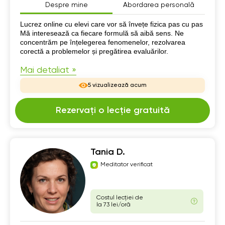
Despre mine
Abordarea personală
Despre mine
Lucrez online cu elevi care vor să învețe fizica pas cu pas
Mă interesează ca fiecare formulă să aibă sens. Ne
concentrăm pe înțelegerea fenomenelor, rezolvarea
corectă a problemelor și pregătirea evaluărilor.
Mai detaliat »
5 vizualizează acum
Rezervați o lecție gratuită
Tania D.
Meditator verificat
Costul lecției de
la 73 lei/oră