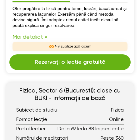
Despre mine
Ofer pregătire la fizică pentru teme, lucrări, bacalaureat și
recuperarea lacunelor Exersăm până când metoda
devine sigură. Îmi adaptez ritmul astfel încât elevul să
poată explica singur rezolvarea.
Mai detaliat »
4 vizualizează acum
Rezervați o lecție gratuită
Fizica, Sector 6 (Bucuresti): clase cu
BUKI - informații de bază
Subiect de studiu
Fizica
Format lecție
Online
Prețul lecției
De la 69 lei la 88 lei per lecție
Numărul de meditatori
Peste 360