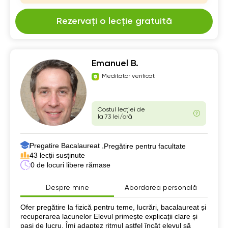
Rezervați o lecție gratuită
Emanuel B.
Meditator verificat
Costul lecției de
la 73 lei/oră
Pregatire Bacalaureat ,
Pregătire pentru facultate
43 lecții susținute
0 de locuri libere rămase
Despre mine
Abordarea personală
Despre mine
Ofer pregătire la fizică pentru teme, lucrări, bacalaureat și
recuperarea lacunelor Elevul primește explicații clare și
pași de lucru. Îmi adaptez ritmul astfel încât elevul să