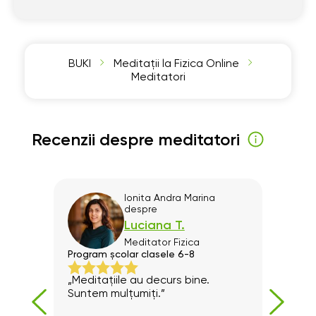
BUKI
Meditații la Fizica Online
Meditatori
Recenzii despre meditatori
e
Ionita Andra Marina
despre
Luciana T.
Meditator
Fizica
Program școlar clasele 6-8
Prega
„Meditațiile au decurs bine.
Preda
Suntem mulțumiți.”
Rec