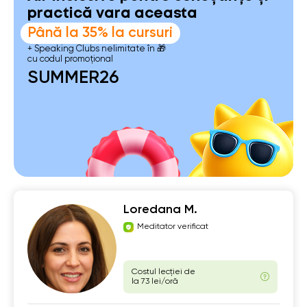
practică vara aceasta
Până la 35% la cursuri
+ Speaking Clubs nelimitate în 🎁
cu codul promoțional
SUMMER26
Loredana M.
Meditator verificat
Costul lecției de
la 73 lei/oră