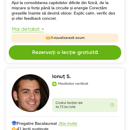
Despre mine
Ajut la consolidarea capitolelor dificile din fizică, de la
mișcare și forțe până la circuite și energie Corectăm
greșelile înainte să devină obicei. Explic calm, verific des
și ofer feedback concret.
Mai detaliat »
3 vizualizează acum
Rezervați o lecție gratuită
Ionuț S.
Meditator verificat
Costul lecției de
la 73 lei/oră
Pregatire Bacalaureat ,
Mai multe
41 lecții susținute