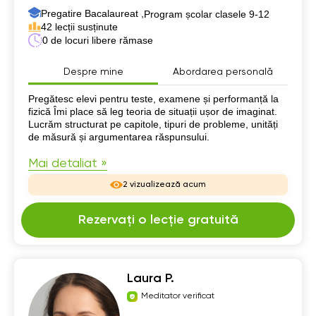
Pregatire Bacalaureat ,
Program școlar clasele 9-12
42 lecții susținute
0 de locuri libere rămase
Despre mine
Abordarea personală
Despre mine
Pregătesc elevi pentru teste, examene și performanță la
fizică Îmi place să leg teoria de situații ușor de imaginat.
Lucrăm structurat pe capitole, tipuri de probleme, unități
de măsură și argumentarea răspunsului.
Mai detaliat »
2 vizualizează acum
Rezervați o lecție gratuită
Laura P.
Meditator verificat