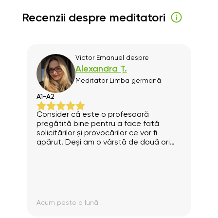
Recenzii despre meditatori
Victor Emanuel
despre
Alexandra Ț.
Meditator
Limba germană
А1-А2
Consider că este o profesoară
pregătită bine pentru a face față
solicitărilor și provocărilor ce vor fi
apărut. Deși am o vârstă de două ori
mai mare decât ea,simt că diferențele
ce ar putea apare din această
cauză,nu există! Adică aș încuraja
fiecare om care se simte pregătit să
facă o schimbare radicală în viața sa,
să urmeze aceste meditații,cu
Acum peste o lună
consecvență!