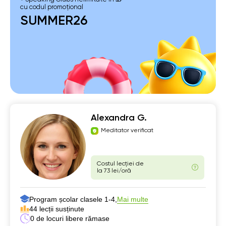
cu codul promoțional
SUMMER26
Alexandra G.
Meditator verificat
Costul lecției de
la 73 lei/oră
Program școlar clasele 1-4,
Mai multe
44 lecții susținute
0 de locuri libere rămase