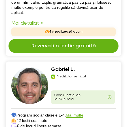
de un ritm calm. Explic gramatica pas cu pas și folosesc
multe exemple pentru ca regulile să devină ușor de
aplicat.
Mai detaliat »
1 vizualizează acum
Rezervați o lecție gratuită
Gabriel L.
Meditator verificat
Costul lecției de
la 73 lei/oră
Program școlar clasele 1-4,
Mai multe
42 lecții susținute
0 de locuri libere rămase