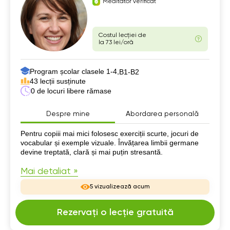
Meditator verificat
Costul lecției de
la 73 lei/oră
Program școlar clasele 1-4,
B1-B2
43 lecții susținute
0 de locuri libere rămase
Despre mine
Abordarea personală
Despre mine
Pentru copiii mai mici folosesc exerciții scurte, jocuri de
vocabular și exemple vizuale. Învățarea limbii germane
devine treptată, clară și mai puțin stresantă.
Mai detaliat »
5 vizualizează acum
Rezervați o lecție gratuită