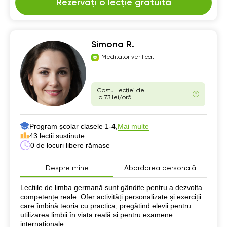
Rezervați o lecție gratuită
Simona R.
Meditator verificat
Costul lecției de
la 73 lei/oră
Program școlar clasele 1-4,
Mai multe
43 lecții susținute
0 de locuri libere rămase
Despre mine
Abordarea personală
Despre mine
Lecțiile de limba germană sunt gândite pentru a dezvolta
competențe reale. Ofer activități personalizate și exerciții
care îmbină teoria cu practica, pregătind elevii pentru
utilizarea limbii în viața reală și pentru examene
internaționale.