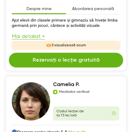
Despre mine
Abordarea personală
Despre mine
Ajut elevii din clasele primare și gimnaziu să învețe limba
germană prin jocuri, cântece și activități vizuale.
Mai detaliat »
3 vizualizează acum
Rezervați o lecție gratuită
Camelia P.
Meditator verificat
Costul lecției de
la 73 lei/oră
Program școlar clasele 5-8,