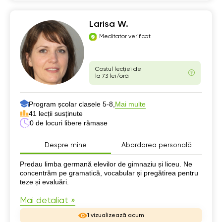
Larisa W.
Meditator verificat
Costul lecției de
la 73 lei/oră
Program școlar clasele 5-8,
Mai multe
41 lecții susținute
0 de locuri libere rămase
Despre mine
Abordarea personală
Despre mine
Predau limba germană elevilor de gimnaziu și liceu. Ne
concentrăm pe gramatică, vocabular și pregătirea pentru
teze și evaluări.
Mai detaliat »
1 vizualizează acum