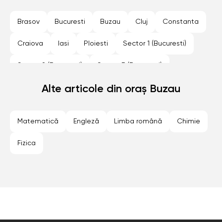
Brasov
Bucuresti
Buzau
Cluj
Constanta
Craiova
Iasi
Ploiesti
Sector 1 (Bucuresti)
Sector 2 (Bucuresti)
Sector 3 (Bucuresti)
Sector 4 (Bucuresti)
Alte articole din oraș Buzau
Sector 5 (Bucuresti)
Sector 6 (Bucuresti)
Sibiu
Timisoara
Matematică
Engleză
Limba română
Chimie
Fizica