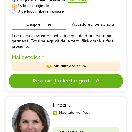
Mai multe
45 lecții susținute
0 de locuri libere rămase
Despre mine
Abordarea personală
Despre mine
Lucrez cu elevi care sunt la început de drum cu limba
germană. Totul se explică de la zero, fără grabă și fără
presiune.
Mai detaliat »
5 vizualizează acum
Rezervați o lecție gratuită
Ilinca I.
Meditator verificat