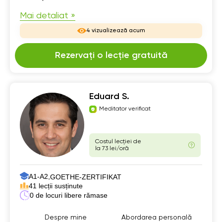
Mai detaliat »
4 vizualizează acum
Rezervați o lecție gratuită
Eduard S.
Meditator verificat
Costul lecției de
la 73 lei/oră
А1-А2,
GOETHE-ZERTIFIKAT
41 lecții susținute
0 de locuri libere rămase
Despre mine
Abordarea personală