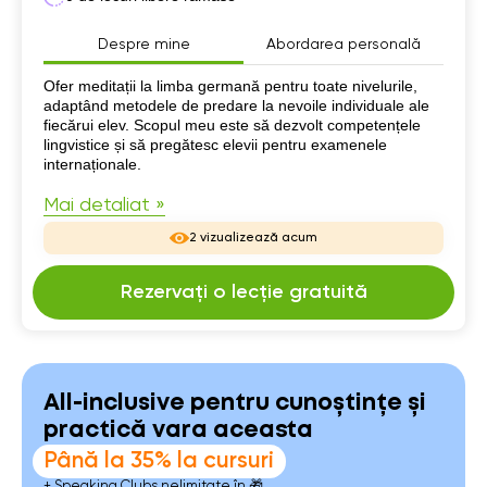
Despre mine
Abordarea personală
Despre mine
Ofer meditații la limba germană pentru toate nivelurile,
adaptând metodele de predare la nevoile individuale ale
fiecărui elev. Scopul meu este să dezvolt competențele
lingvistice și să pregătesc elevii pentru examenele
internaționale.
Mai detaliat »
2 vizualizează acum
Rezervați o lecție gratuită
All-inclusive pentru cunoștințe și
practică vara aceasta
Până la 35% la cursuri
+ Speaking Clubs nelimitate în 🎁