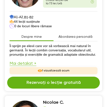
Costul lecției de
la 73 lei/oră
А1-А2,
B1-B2
44 lecții susținute
0 de locuri libere rămase
Despre mine
Abordarea personală
Despre mine
Îi sprijin pe elevii care vor să vorbească mai natural în
germană. În lecții combin conversația, vocabularul util,
pronunția și exercițiile de gramatică adaptate obiectivului.
Mai detaliat »
1 vizualizează acum
Rezervați o lecție gratuită
Nicolae C.