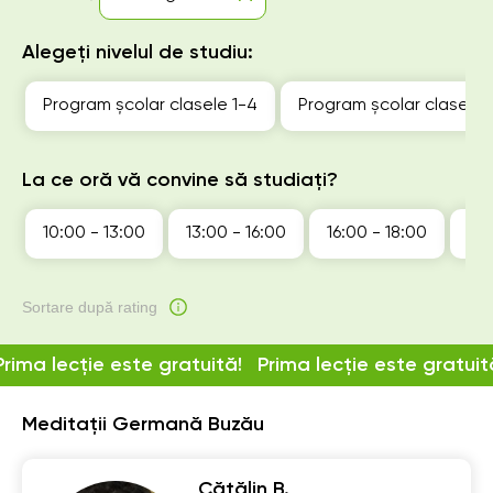
Alegeți nivelul de studiu:
Program școlar clasele 1-4
Program școlar clasele 
La ce oră vă convine să studiați?
10:00 - 13:00
13:00 - 16:00
16:00 - 18:00
18:
Sortare după rating
Prima lecție este gratuită!
Prima lecție este gratuit
Meditații Germană Buzău
Cătălin B.