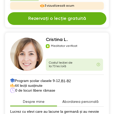
3 vizualizează acum
Rezervați o lecție gratuită
Cristina L.
Meditator verificat
Costul lecției de
la 73 lei/oră
Program școlar clasele 9-12,
B1-B2
44 lecții susținute
0 de locuri libere rămase
Despre mine
Abordarea personală
Despre mine
Lucrez cu elevi care au lacune la germană și au nevoie