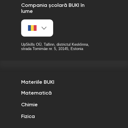
Compania școlară BUKI în
lume
UpSkills OÜ, Tallinn, districtul Kesklinna,
strada Tornimäe nr. 5, 10145, Estonia
Materiile BUKI
Matematică
Chimie
Fizica