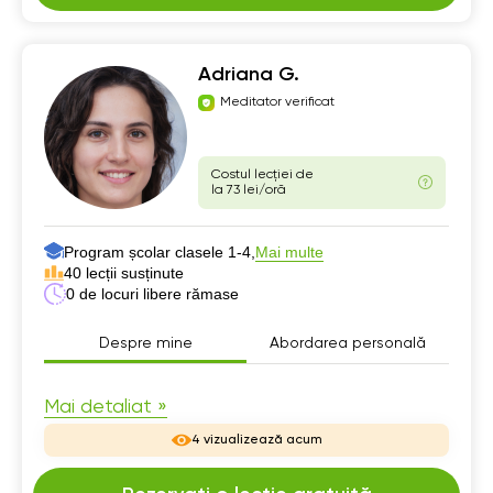
Adriana G.
Meditator verificat
Costul lecției de
la 73 lei/oră
Program școlar clasele 1-4,
Mai multe
40 lecții susținute
0 de locuri libere rămase
Despre mine
Abordarea personală
Despre mine
Mai detaliat »
4 vizualizează acum