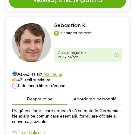
Rezervați o lecție gratuită
Sebastian K.
Meditator verificat
Costul lecției de
la 73 lei/oră
А1-А2,
Mai multe
B1-B2,
43 lecții susținute
0 de locuri libere rămase
Despre mine
Abordarea personală
Despre mine
Pregătesc familii care urmează să se mute în Germania.
Ne axăm pe comunicare esențială, formulare oficiale și
conversații uzuale.
Mai detaliat »