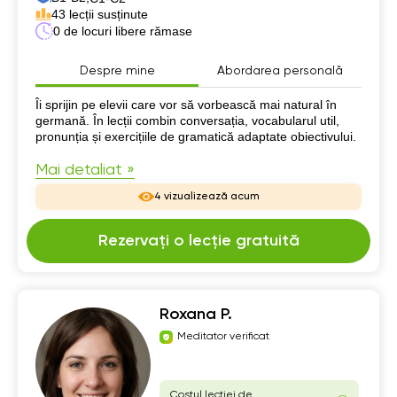
43 lecții susținute
0 de locuri libere rămase
Despre mine
Abordarea personală
Despre mine
Îi sprijin pe elevii care vor să vorbească mai natural în
germană. În lecții combin conversația, vocabularul util,
pronunția și exercițiile de gramatică adaptate obiectivului.
Mai detaliat »
4 vizualizează acum
Rezervați o lecție gratuită
Roxana P.
Meditator verificat
Costul lecției de