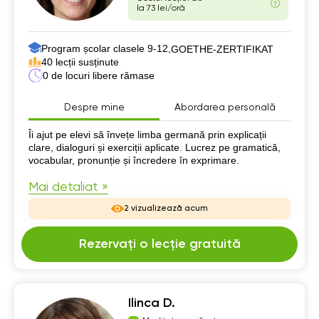
la 73 lei/oră
Program școlar clasele 9-12,
GOETHE-ZERTIFIKAT
40 lecții susținute
0 de locuri libere rămase
Despre mine
Abordarea personală
Despre mine
Îi ajut pe elevi să învețe limba germană prin explicații
clare, dialoguri și exerciții aplicate. Lucrez pe gramatică,
vocabular, pronunție și încredere în exprimare.
Mai detaliat »
2 vizualizează acum
Rezervați o lecție gratuită
Ilinca D.