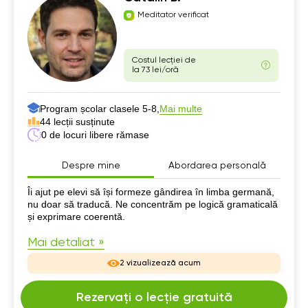
Meditator verificat
Costul lecției de
la 73 lei/oră
Program școlar clasele 5-8,
Mai multe
44 lecții susținute
0 de locuri libere rămase
Despre mine
Abordarea personală
Despre mine
Îi ajut pe elevi să își formeze gândirea în limba germană,
nu doar să traducă. Ne concentrăm pe logică gramaticală
și exprimare coerentă.
Mai detaliat »
2 vizualizează acum
Rezervați o lecție gratuită