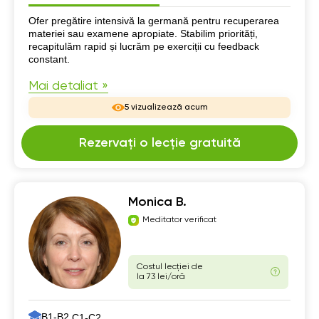
Despre mine
Ofer pregătire intensivă la germană pentru recuperarea
materiei sau examene apropiate. Stabilim priorități,
recapitulăm rapid și lucrăm pe exerciții cu feedback
constant.
Mai detaliat »
5 vizualizează acum
Rezervați o lecție gratuită
Monica B.
Meditator verificat
Costul lecției de
la 73 lei/oră
B1-B2,
C1-C2