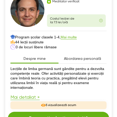
Meditator verificat
Costul lecției de
la 73 lei/oră
Program școlar clasele 1-4,
Mai multe
44 lecții susținute
0 de locuri libere rămase
Despre mine
Abordarea personală
Despre mine
Lecțiile de limba germană sunt gândite pentru a dezvolta
competențe reale. Ofer activități personalizate și exerciții
care îmbină teoria cu practica, pregătind elevii pentru
utilizarea limbii în viața reală și pentru examene
internaționale.
Mai detaliat »
5 vizualizează acum