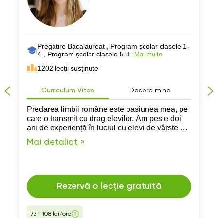
Pregatire Bacalaureat , Program școlar clasele 1-
4 , Program școlar clasele 5-8
Mai multe
1202 lecții susținute
Curriculum Vitae
Despre mine
Predarea limbii române este pasiunea mea, pe
care o transmit cu drag elevilor. Am peste doi
ani de experiență în lucrul cu elevi de vârste și
niveluri diferite, iar scopul meu este ca fiecare
Mai detaliat »
să se simtă confortabil, înțeles și motivat.
Rezervă o lecție gratuită
73 - 108 lei/oră