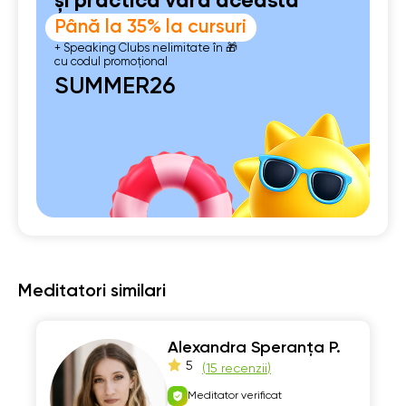
și practică vara aceasta
Până la 35% la cursuri
+ Speaking Clubs nelimitate în 🎁
cu codul promoțional
SUMMER26
Meditatori similari
Alexandra Speranța P.
5
(
15 recenzii
)
Meditator verificat