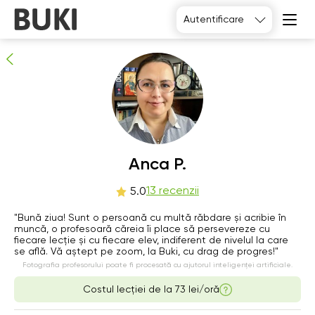
Anca P.
Autentificare
13
persoane recomandă
Anca P.
Th
13 recenzii
Fr
Sa
Su
5.0
6
7
8
9
"Bună ziua! Sunt o persoană cu multă răbdare și acribie în
muncă, o profesoară căreia îi place să persevereze cu
fiecare lecție și cu fiecare elev, indiferent de nivelul la care
06:00
06:00
06:00
06:00
se află. Vă aștept pe zoom, la Buki, cu drag de progres!"
Fotografia profesorului poate fi procesată cu ajutorul inteligenței artificiale.
06:30
06:30
06:30
06:30
Costul lecției de la
73 lei/oră
07:00
07:00
07:00
07:00