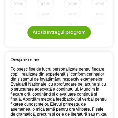
07:30
07:30
07:30
07:30
19:30
19:30
19:30
19:30
08:00
08:00
08:00
08:00
20:00
20:00
20:00
20:00
08:30
08:30
08:30
08:30
20:30
20:30
20:30
20:30
Arată întregul program
09:00
09:00
09:00
09:00
21:00
21:00
21:00
21:00
09:30
09:30
09:30
09:30
10:00
10:00
10:00
10:00
Despre mine
10:30
10:30
10:30
10:30
Folosesc fișe de lucru personalizate pentru fiecare
copil, realizate din experiență și conform cerințelor
11:00
11:00
11:00
11:00
din sistemul de învățământ, respectiv examenelor
Evaluării Naționale, cu aprofundare pe lacune și cu
11:30
11:30
11:30
11:30
o structurare adecvată a conținutului. Muncim în
fiecare oră, conținând și o evaluare continuă și
12:00
12:00
12:00
12:00
finală. Abordăm metoda feedback-ului verbal pentru
fixarea cunoștințelor. Elevul primește, de
12:30
12:30
12:30
12:30
asemenea, o mică temă pentru ora viitoare. Fișele
de gramatică, precum și cele de literatură sau mixte,
13:00
13:00
13:00
13:00