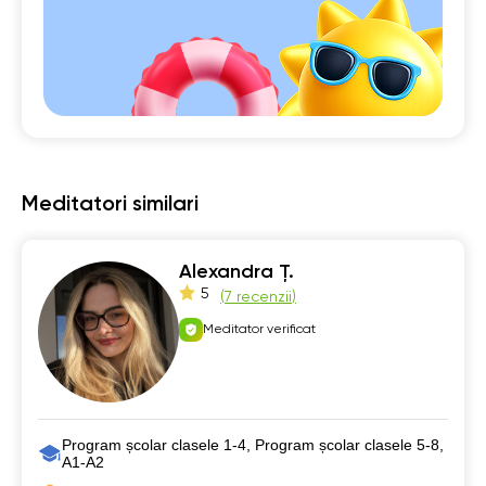
Meditatori similari
Alexandra Ț.
5
(
7 recenzii
)
Meditator verificat
Program școlar clasele 1-4, Program școlar clasele 5-8,
А1-А2