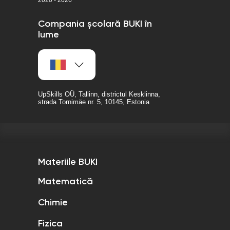
2020 - 2026
Compania școlară BUKI în
lume
UpSkills OÜ, Tallinn, districtul Kesklinna,
strada Tornimäe nr. 5, 10145, Estonia
Materiile BUKI
Matematică
Chimie
Fizica