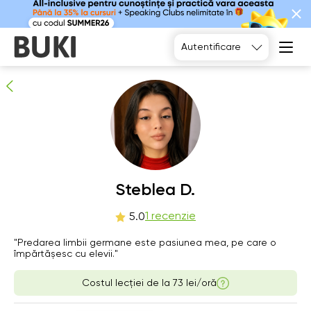
Steblea D.
1
persoane recomandă
Autentificare
Fr
Steblea D.
Sa
Su
Mo
7
8
9
10
1 recenzie
5.0
"Predarea limbii germane este pasiunea mea, pe care o
06:00
06:00
06:00
06:00
împărtășesc cu elevii."
06:30
06:30
06:30
06:30
Costul lecției de la
73 lei/oră
07:00
07:00
07:00
07:00