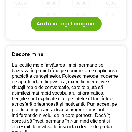
08:00
08:00
08:00
08:00
19:30
19:30
19:30
19:30
08:30
08:30
08:30
08:30
20:00
20:00
20:00
20:00
Arată întregul program
09:00
09:00
09:00
09:00
20:30
20:30
20:30
20:30
09:30
09:30
09:30
09:30
21:00
21:00
21:00
21:00
10:00
10:00
10:00
10:00
Despre mine
10:30
10:30
10:30
10:30
La lecțiile mele, învățarea limbii germane se
bazează în primul rând pe comunicare și aplicarea
11:00
11:00
11:00
11:00
practică a cunoștințelor. Folosesc metode moderne
de aprofundare lingvistică, exerciții interactive și
11:30
11:30
11:30
11:30
situații reale de conversație, care te ajută să
asimilezi mai rapid vocabularul și gramatica.
12:00
12:00
12:00
12:00
Lecțiile sunt explicate clar, pe înțelesul tău, într-o
atmosferă prietenoasă și motivantă. Pun accent pe
12:30
12:30
12:30
12:30
practică, implicare activă și progres constant,
indiferent de nivelul de la care pornești. Dacă îți
13:00
13:00
13:00
13:00
dorești să înveți germana într-un mod eficient și
accesibil, te invit să te înscrii la o lecție de probă
13:30
13:30
13:30
13:30