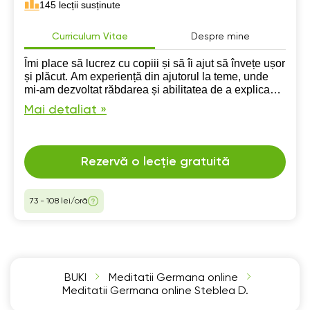
145 lecții susținute
Curriculum Vitae
Despre mine
Îmi place să lucrez cu copiii și să îi ajut să învețe ușor
și plăcut. Am experiență din ajutorul la teme, unde
mi-am dezvoltat răbdarea și abilitatea de a explica
simplu. Sunt calmă, prietenoasă și implicată.
Mai detaliat »
Rezervă o lecție gratuită
73 - 108 lei/oră
BUKI
Meditatii Germana online
Meditatii Germana online Steblea D.