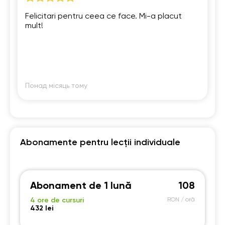
20:00
20:00
20:00
20:00
Felicitari pentru ceea ce face. Mi-a placut
mult!
20:30
20:30
20:30
20:30
21:00
21:00
21:00
21:00
Понад місяць тому
Abonamente pentru lecții individuale
Abonament de 1 lună
108
4 ore de cursuri
RON / oră
432 lei