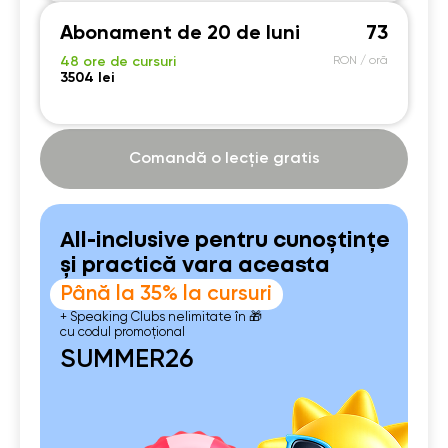
Abonament de 20 de luni
73
48 ore de cursuri
RON / oră
3504 lei
Comandă o lecție gratis
All-inclusive pentru cunoștințe
și practică vara aceasta
Până la 35% la cursuri
+ Speaking Clubs nelimitate în 🎁
cu codul promoțional
SUMMER26