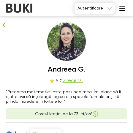
Andreea G.
Autentificare
2
persoane recomandă
Andreea G.
Fr
2 recenzii
Sa
Su
Mo
5.0
7
8
9
10
"Predarea matematicii este pasiunea mea. Îmi place să îi
ajut elevii să înțeleagă logica din spatele formulelor și să
prindă încredere în forțele lor."
06:00
06:00
06:00
06:00
Costul lecției de la
73 lei/oră
06:30
06:30
06:30
06:30
07:00
07:00
07:00
07:00