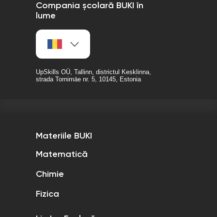
Compania școlară BUKI în
lume
UpSkills OÜ, Tallinn, districtul Kesklinna,
strada Tornimäe nr. 5, 10145, Estonia
Materiile BUKI
Matematică
Chimie
Fizica