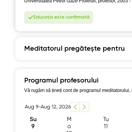
Universitatea Petrol Gaze Ploiestii, profesor, 2003 
1
Educația este confirmată
1
1
1
Meditatorul pregătește pentru
1
Matematică
1
Program școlar clasele 1-4
Program școlar cl
Programul profesorului
Vă rugăm să țineți cont de programul meditatorului, c
Aug 9-Aug 12, 2026
M
Tu
Su
o
11
9