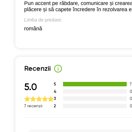
Pun accent pe răbdare, comunicare și crearea u
plăcere și să capete încredere în rezolvarea e
Limba de predare:
română
Recenzii
5
7
5.0
4
3
2
7 recenzii