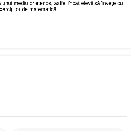
nui mediu prietenos, astfel încât elevii să învețe cu
xercițiilor de matematică.
0
0
0