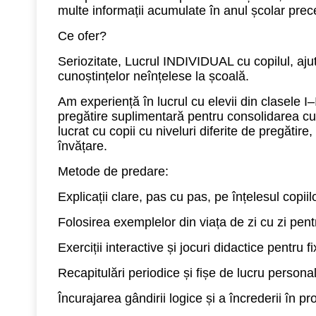
multe informații acumulate în anul școlar prec
Ce ofer?
Seriozitate, Lucrul INDIVIDUAL cu copilul, aju
cunoștințelor neînțelese la școală.
Am experiență în lucrul cu elevii din clasele I–IV,
pregătire suplimentară pentru consolidarea cu
lucrat cu copii cu niveluri diferite de pregătire,
învățare.
Metode de predare:
Explicații clare, pas cu pas, pe înțelesul copiil
Folosirea exemplelor din viața de zi cu zi pen
Exerciții interactive și jocuri didactice pentru f
Recapitulări periodice și fișe de lucru persona
Încurajarea gândirii logice și a încrederii în prop