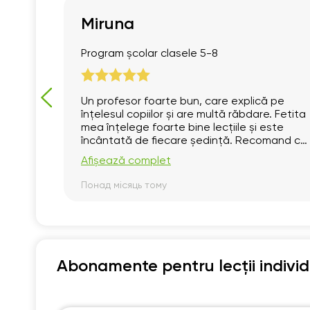
Miruna
Program școlar clasele 5-8
domnul
Un profesor foarte bun, care explică pe
.”
înțelesul copiilor și are multă răbdare. Fetita
mea înțelege foarte bine lecțiile și este
încântată de fiecare ședință. Recomand cu
încredere!
Afișează complet
Понад місяць тому
Abonamente pentru lecții indivi