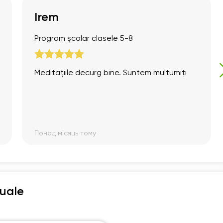
Irem
Program școlar clasele 5-8
Meditațiile decurg bine. Suntem mulțumiți
Понад місяць тому
duale