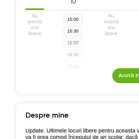
10
Nu
Nu
15:00
există
există
ore
ore
15:30
libere
libere
16:00
16:30
17:00
Arată î
17:30
18:00
18:30
19:00
Despre mine
Update. Ultimele locuri libere pentru acea
va fi prea comod începutul de an școlar, dac