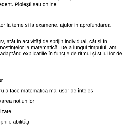
edent. Ploiești sau online
16:30
19:00
17:00
19:30
tor la teme si la examene, ajutor in aprofundarea
17:30
20:00
 atât în activități de sprijin individual, cât și în
18:00
noștințelor la matematică. De-a lungul timpului, am
 adaptând explicațiile în funcție de ritmul și stilul lor de
18:30
19:00
19:30
or
20:00
tru a face matematica mai ușor de înțeles
ixarea noțiunilor
lizate
riile abilități