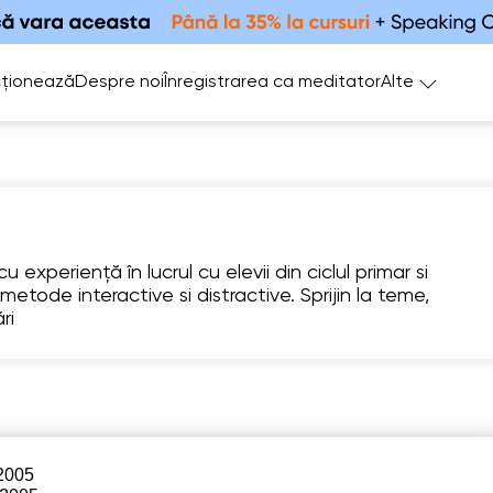
ționează
Despre noi
Înregistrarea ca meditator
Alte
xperiență în lucrul cu elevii din ciclul primar si
d metode interactive si distractive. Sprijin la teme,
Mo
Tu
We
Th
F
ri
10
11
12
13
1
Nu există
5:00
11:00
12:00
11:
ore libere
5:30
11:30
12:30
 2005
6:00
12:00
13:00