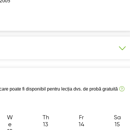
- 2005
6:30
12:30
13:30
7:00
13:00
14:00
7:30
13:30
14:30
8:00
14:00
15:00
8:30
14:30
15:30
9:00
15:00
16:00
15:30
18:00
asele 5-8
16:00
18:30
are poate fi disponibil pentru lecția dvs. de probă gratuită
16:30
19:00
17:00
19:30
W
Th
17:30
Fr
20:00
Sa
e
13
14
15
18:00