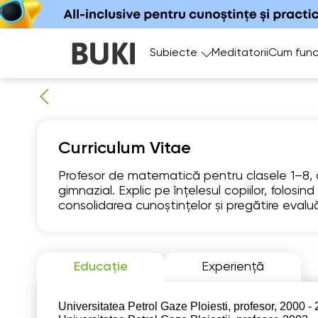
Subiecte
Meditatorii
Cum func
Curriculum Vitae
Profesor de matematică pentru clasele 1–8, cu e
gimnazial. Explic pe înțelesul copiilor, folosin
Su
consolidarea cunoștințelor și pregătire evaluă
9
Nu există
1
ore libere
Educație
Experiență
1
Universitatea Petrol Gaze Ploiesti, profesor, 2000 -
1