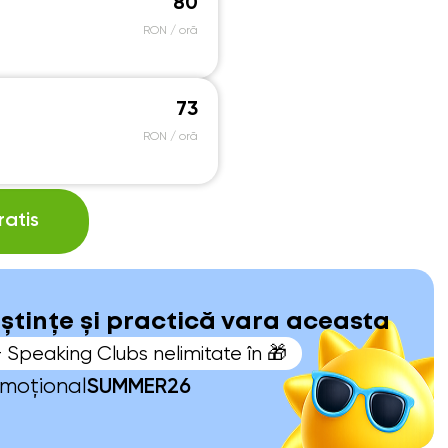
80
RON / oră
73
RON / oră
atis
oștințe și practică vara aceasta
+ Speaking Clubs nelimitate în 🎁
omoțional
SUMMER26