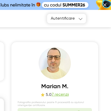
Autentificare
r
Sa
4
15
Marian M.
Nu există
00
ore libere
7 recenzii
5.0
Fotografia profesorului poate fi procesată cu ajutorul
inteligenței artificiale.