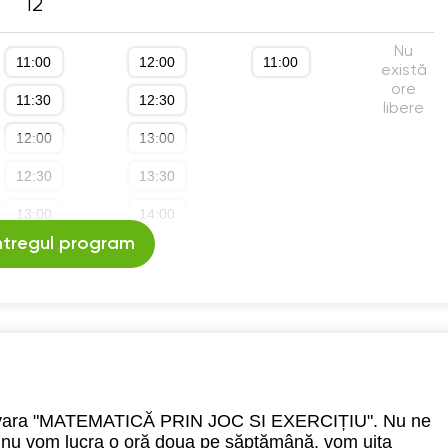
12
18:30
Nu
11:00
12:00
11:00
19:00
există
ore
11:30
12:30
19:30
libere
12:00
13:00
20:00
12:30
13:30
13:00
14:00
ntregul program
13:30
14:30
14:00
15:00
14:30
15:30
15:00
16:00
15:30
18:00
sta vara "MATEMATICĂ PRIN JOC SI EXERCIȚIU". Nu ne
ă nu vom lucra o oră doua pe săptămână, vom uita
16:00
18:30