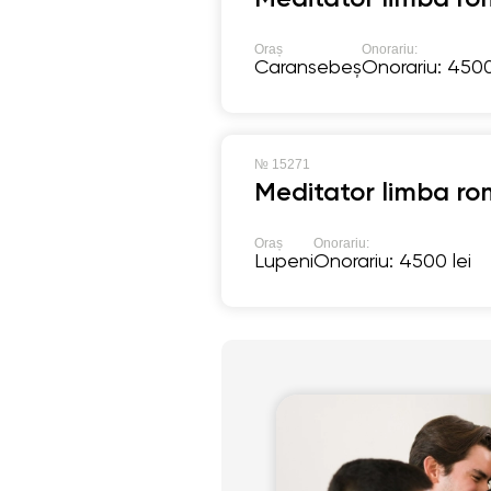
Oraș
Onorariu:
Caransebeș
Onorariu: 4500
№
15271
Meditator limba ro
Oraș
Onorariu:
Lupeni
Onorariu: 4500 lei