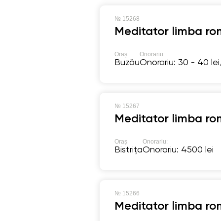
№
15268
Meditator limba ro
Oraș
Onorariu:
Buzău
Onorariu: 30 - 40 le
№
15267
Meditator limba ro
Oraș
Onorariu:
Bistrița
Onorariu: 4500 lei
№
15266
Meditator limba ro