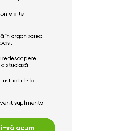
conferințe
ță în organizarea
todist
 să redescopere
 o studiază
 constant de la
n venit suplimentar
ați-vă acum