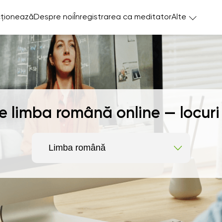
ționează
Despre noi
Înregistrarea ca meditator
Alte
de limba română online — locur
Limba română