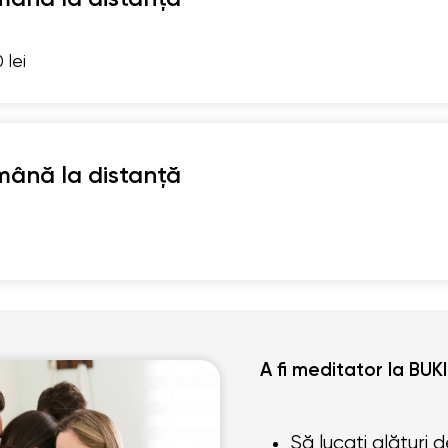
 lei
mână la distanță
A fi meditator la BU
Să lucați alături d