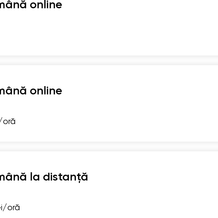
mână online
mână online
i/oră
mână la distanță
ei/oră