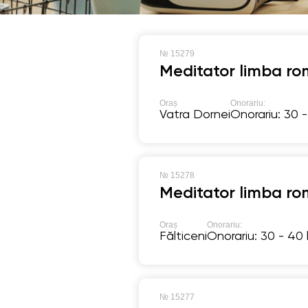
№
15279
Meditator limba ro
Oraș
Onorariu:
Vatra Dornei
Onorariu: 30 -
№
15278
Meditator limba ro
Oraș
Onorariu:
Fălticeni
Onorariu: 30 - 40 
№
15277