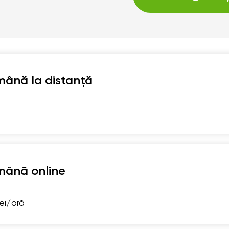
mână la distanță
mână online
lei/oră