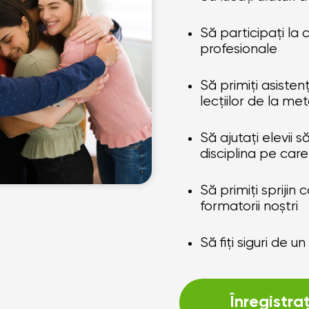
Să participați la 
profesionale
Să primiți asisten
lecțiilor de la me
Să ajutați elevii
disciplina pe care
Să primiți sprijin
formatorii noștri
Să fiți siguri de u
Înregistr