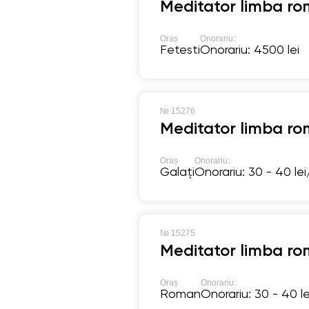
Meditator limba ro
Oraș
Onorariu:
Fetesti
Onorariu: 4500 lei
№
15276
Meditator limba ro
Oraș
Onorariu:
Galați
Onorariu: 30 - 40 le
№
15275
Meditator limba ro
Oraș
Onorariu:
Roman
Onorariu: 30 - 40 l