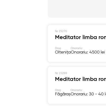
№
15270
Meditator limba ro
Oraș
Onorariu:
Oltenița
Onorariu: 4500 lei
№
15269
Meditator limba ro
Oraș
Onorariu:
Făgăraș
Onorariu: 30 - 40 