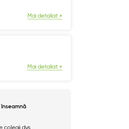
Mai detaliat
Mai detaliat
KI înseamnă
e colegii dvs