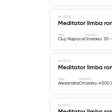
№
15274
Meditator limba ro
Oraș
Onorariu:
Cluj-Napoca
Onorariu: 30 -
№
15273
Meditator limba ro
Oraș
Onorariu:
Alexandria
Onorariu: 4500 l
№
15272
Meditator limba ro