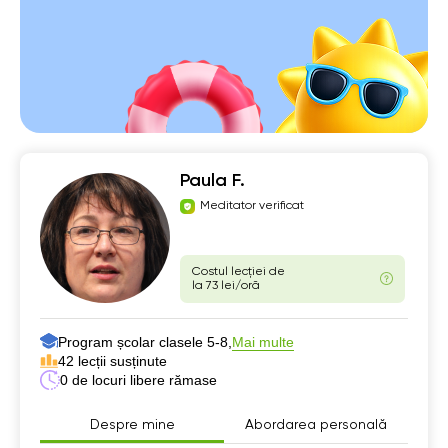
Paula F.
Meditator verificat
Costul lecției de
la 73 lei/oră
Program școlar clasele 5-8,
Mai multe
42 lecții susținute
0 de locuri libere rămase
Despre mine
Abordarea personală