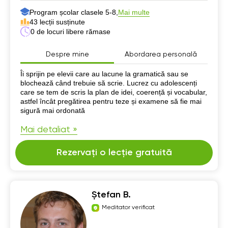
Program școlar clasele 5-8,
Mai multe
43 lecții susținute
0 de locuri libere rămase
Despre mine
Abordarea personală
Despre mine
Îi sprijin pe elevii care au lacune la gramatică sau se
blochează când trebuie să scrie. Lucrez cu adolescenți
care se tem de scris la plan de idei, coerență și vocabular,
astfel încât pregătirea pentru teze și examene să fie mai
sigură mai ordonată
Mai detaliat »
Rezervați o lecție gratuită
Ștefan B.
Meditator verificat