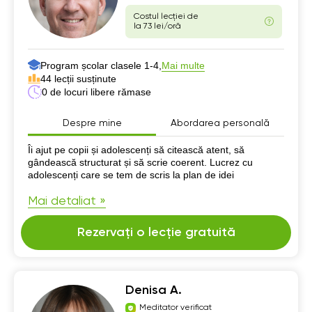
Costul lecției de
la 73 lei/oră
Program școlar clasele 1-4,
Mai multe
44 lecții susținute
0 de locuri libere rămase
Despre mine
Abordarea personală
Despre mine
Îi ajut pe copii și adolescenți să citească atent, să
gândească structurat și să scrie coerent. Lucrez cu
adolescenți care se tem de scris la plan de idei
Mai detaliat »
Rezervați o lecție gratuită
Denisa A.
Meditator verificat