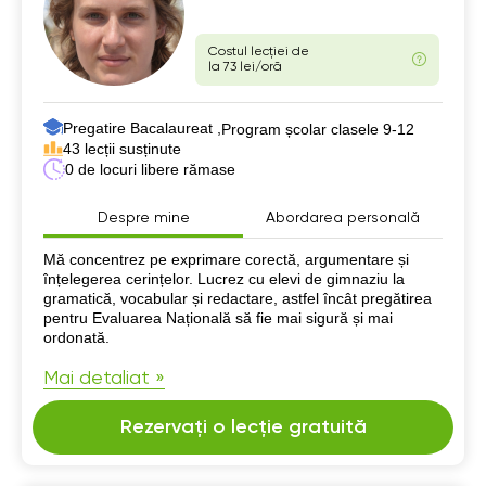
Costul lecției de
la 73 lei/oră
Pregatire Bacalaureat ,
Program școlar clasele 9-12
43 lecții susținute
0 de locuri libere rămase
Despre mine
Abordarea personală
Despre mine
Mă concentrez pe exprimare corectă, argumentare și
înțelegerea cerințelor. Lucrez cu elevi de gimnaziu la
gramatică, vocabular și redactare, astfel încât pregătirea
pentru Evaluarea Națională să fie mai sigură și mai
ordonată.
Mai detaliat »
Rezervați o lecție gratuită