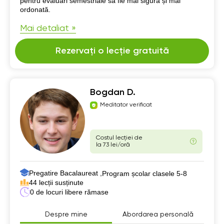
pentru evaluări semestriale să fie mai sigură și mai
ordonată.
Mai detaliat »
Rezervați o lecție gratuită
Bogdan D.
Meditator verificat
Costul lecției de
la 73 lei/oră
Pregatire Bacalaureat ,
Program școlar clasele 5-8
44 lecții susținute
0 de locuri libere rămase
Despre mine
Abordarea personală