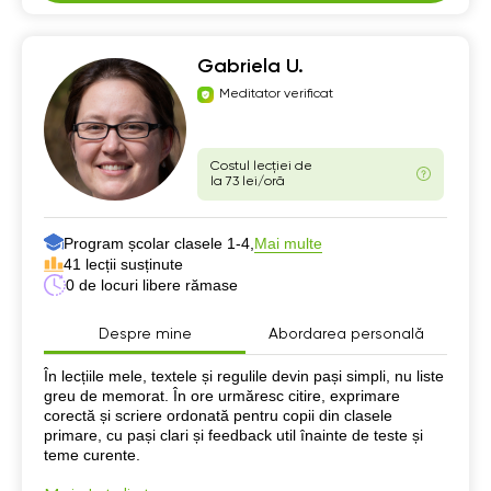
Gabriela U.
Meditator verificat
Costul lecției de
la 73 lei/oră
Program școlar clasele 1-4,
Mai multe
41 lecții susținute
0 de locuri libere rămase
Despre mine
Abordarea personală
Despre mine
În lecțiile mele, textele și regulile devin pași simpli, nu liste
greu de memorat. În ore urmăresc citire, exprimare
corectă și scriere ordonată pentru copii din clasele
primare, cu pași clari și feedback util înainte de teste și
teme curente.