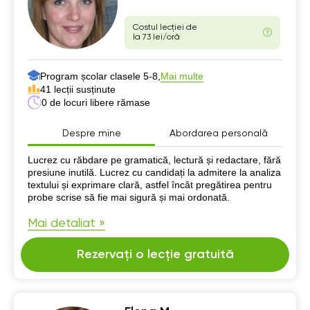
Costul lecției de
la 73 lei/oră
Program școlar clasele 5-8,
Mai multe
41 lecții susținute
0 de locuri libere rămase
Despre mine
Abordarea personală
Despre mine
Lucrez cu răbdare pe gramatică, lectură și redactare, fără
presiune inutilă. Lucrez cu candidați la admitere la analiza
textului și exprimare clară, astfel încât pregătirea pentru
probe scrise să fie mai sigură și mai ordonată.
Mai detaliat »
Rezervați o lecție gratuită