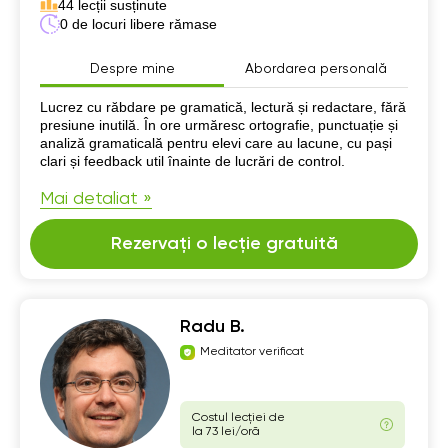
44 lecții susținute
0 de locuri libere rămase
Despre mine
Abordarea personală
Despre mine
Lucrez cu răbdare pe gramatică, lectură și redactare, fără
presiune inutilă. În ore urmăresc ortografie, punctuație și
analiză gramaticală pentru elevi care au lacune, cu pași
clari și feedback util înainte de lucrări de control.
Mai detaliat »
Rezervați o lecție gratuită
Radu B.
Meditator verificat
Costul lecției de
la 73 lei/oră