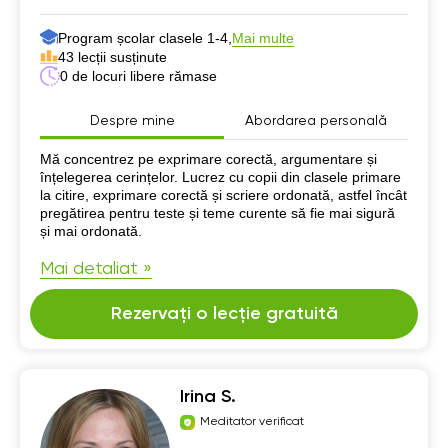
Program școlar clasele 1-4,
Mai multe
43 lecții susținute
0 de locuri libere rămase
Despre mine
Abordarea personală
Despre mine
Mă concentrez pe exprimare corectă, argumentare și
înțelegerea cerințelor. Lucrez cu copii din clasele primare
la citire, exprimare corectă și scriere ordonată, astfel încât
pregătirea pentru teste și teme curente să fie mai sigură
și mai ordonată.
Mai detaliat »
Rezervați o lecție gratuită
Irina S.
Meditator verificat