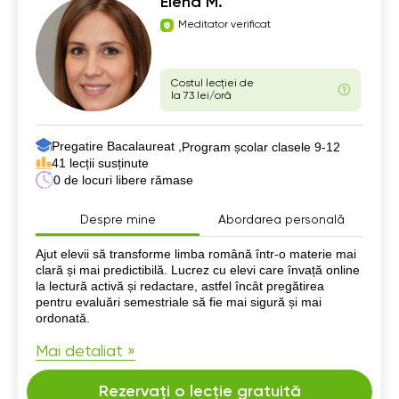
Elena M.
Meditator verificat
Costul lecției de
la 73 lei/oră
Pregatire Bacalaureat ,
Program școlar clasele 9-12
41 lecții susținute
0 de locuri libere rămase
Despre mine
Abordarea personală
Despre mine
Ajut elevii să transforme limba română într-o materie mai
clară și mai predictibilă. Lucrez cu elevi care învață online
la lectură activă și redactare, astfel încât pregătirea
pentru evaluări semestriale să fie mai sigură și mai
ordonată.
Mai detaliat »
Rezervați o lecție gratuită