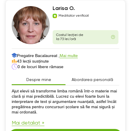
Larisa O.
Meditator verificat
Costul lecției de
la 73 lei/oră
Pregatire Bacalaureat ,
Mai multe
43 lecții susținute
0 de locuri libere rămase
Despre mine
Abordarea personală
Despre mine
Ajut elevii să transforme limba română într-o materie mai
clară și mai predictibilă. Lucrez cu elevi foarte buni la
interpretare de text și argumentare nuanțată, astfel încât
pregătirea pentru concursuri școlare să fie mai sigură și
mai ordonată.
Mai detaliat »