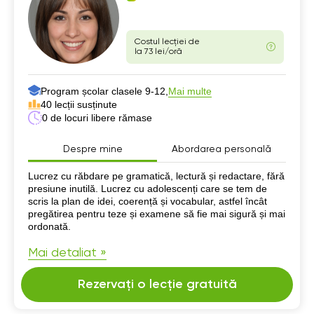
Costul lecției de
la 73 lei/oră
Program școlar clasele 9-12,
Mai multe
40 lecții susținute
0 de locuri libere rămase
Despre mine
Abordarea personală
Despre mine
Lucrez cu răbdare pe gramatică, lectură și redactare, fără
presiune inutilă. Lucrez cu adolescenți care se tem de
scris la plan de idei, coerență și vocabular, astfel încât
pregătirea pentru teze și examene să fie mai sigură și mai
ordonată.
Mai detaliat »
Rezervați o lecție gratuită