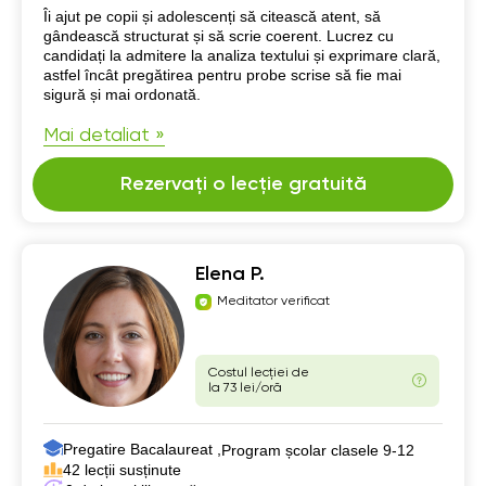
Despre mine
Îi ajut pe copii și adolescenți să citească atent, să
gândească structurat și să scrie coerent. Lucrez cu
candidați la admitere la analiza textului și exprimare clară,
astfel încât pregătirea pentru probe scrise să fie mai
sigură și mai ordonată.
Mai detaliat »
Rezervați o lecție gratuită
Elena P.
Meditator verificat
Costul lecției de
la 73 lei/oră
Pregatire Bacalaureat ,
Program școlar clasele 9-12
42 lecții susținute