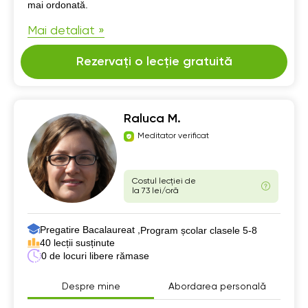
mai ordonată.
Mai detaliat »
Rezervați o lecție gratuită
Raluca M.
Meditator verificat
Costul lecției de
la 73 lei/oră
Pregatire Bacalaureat ,
Program școlar clasele 5-8
40 lecții susținute
0 de locuri libere rămase
Despre mine
Abordarea personală