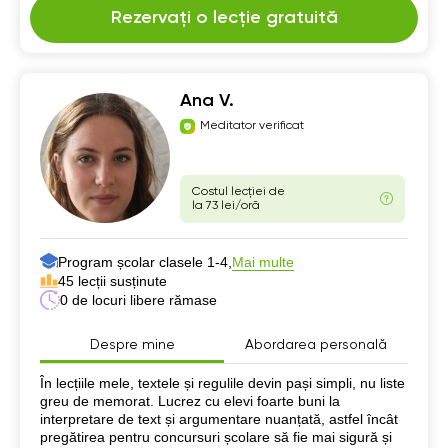
Rezervați o lecție gratuită
Ana V.
Meditator verificat
Costul lecției de
la 73 lei/oră
Program școlar clasele 1-4,
Mai multe
45 lecții susținute
0 de locuri libere rămase
Despre mine
Abordarea personală
Despre mine
În lecțiile mele, textele și regulile devin pași simpli, nu liste
greu de memorat. Lucrez cu elevi foarte buni la
interpretare de text și argumentare nuanțată, astfel încât
pregătirea pentru concursuri școlare să fie mai sigură și