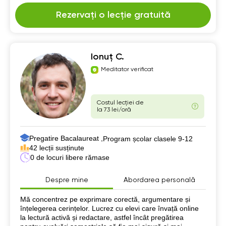
Rezervați o lecție gratuită
Ionuț C.
Meditator verificat
Costul lecției de
la 73 lei/oră
Pregatire Bacalaureat ,
Program școlar clasele 9-12
42 lecții susținute
0 de locuri libere rămase
Despre mine
Abordarea personală
Despre mine
Mă concentrez pe exprimare corectă, argumentare și
înțelegerea cerințelor. Lucrez cu elevi care învață online
la lectură activă și redactare, astfel încât pregătirea