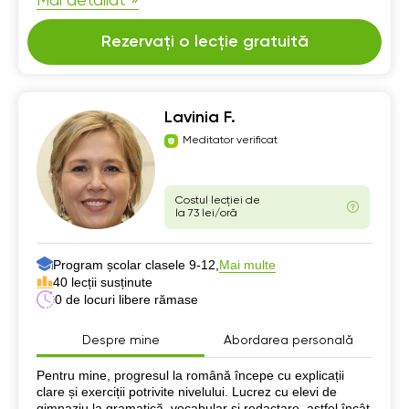
Mai detaliat »
Rezervați o lecție gratuită
Lavinia F.
Meditator verificat
Costul lecției de
la 73 lei/oră
Program școlar clasele 9-12,
Mai multe
40 lecții susținute
0 de locuri libere rămase
Despre mine
Abordarea personală
Despre mine
Pentru mine, progresul la română începe cu explicații
clare și exerciții potrivite nivelului. Lucrez cu elevi de
gimnaziu la gramatică, vocabular și redactare, astfel încât