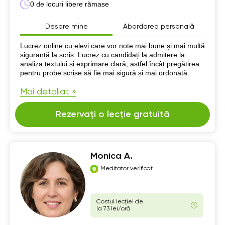
0 de locuri libere rămase
Despre mine
Abordarea personală
Despre mine
Lucrez online cu elevi care vor note mai bune și mai multă
siguranță la scris. Lucrez cu candidați la admitere la
analiza textului și exprimare clară, astfel încât pregătirea
pentru probe scrise să fie mai sigură și mai ordonată.
Mai detaliat »
Rezervați o lecție gratuită
Monica A.
Meditator verificat
Costul lecției de
la 73 lei/oră