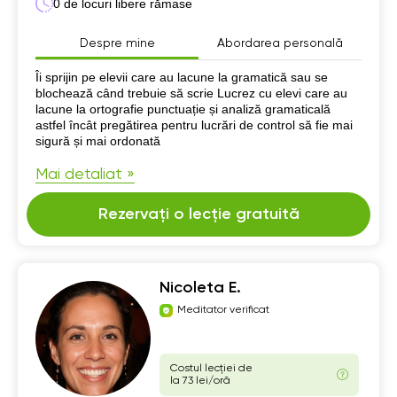
0 de locuri libere rămase
Despre mine
Abordarea personală
Despre mine
Îi sprijin pe elevii care au lacune la gramatică sau se
blochează când trebuie să scrie Lucrez cu elevi care au
lacune la ortografie punctuație și analiză gramaticală
astfel încât pregătirea pentru lucrări de control să fie mai
sigură și mai ordonată
Mai detaliat »
Rezervați o lecție gratuită
Nicoleta E.
Meditator verificat
Costul lecției de
la 73 lei/oră