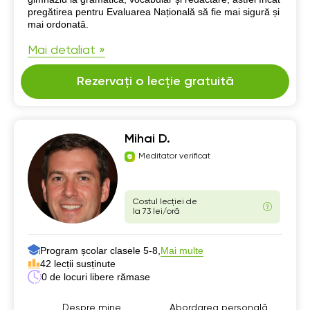
pregătirea pentru Evaluarea Națională să fie mai sigură și
mai ordonată.
Mai detaliat »
Rezervați o lecție gratuită
Mihai D.
Meditator verificat
Costul lecției de
la 73 lei/oră
Program școlar clasele 5-8,
Mai multe
42 lecții susținute
0 de locuri libere rămase
Despre mine
Abordarea personală