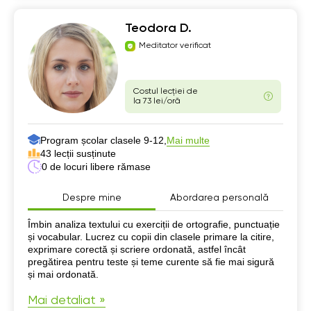
Teodora D.
Meditator verificat
Costul lecției de
la 73 lei/oră
Program școlar clasele 9-12,
Mai multe
43 lecții susținute
0 de locuri libere rămase
Despre mine
Abordarea personală
Despre mine
Îmbin analiza textului cu exerciții de ortografie, punctuație
și vocabular. Lucrez cu copii din clasele primare la citire,
exprimare corectă și scriere ordonată, astfel încât
pregătirea pentru teste și teme curente să fie mai sigură
și mai ordonată.
Mai detaliat »