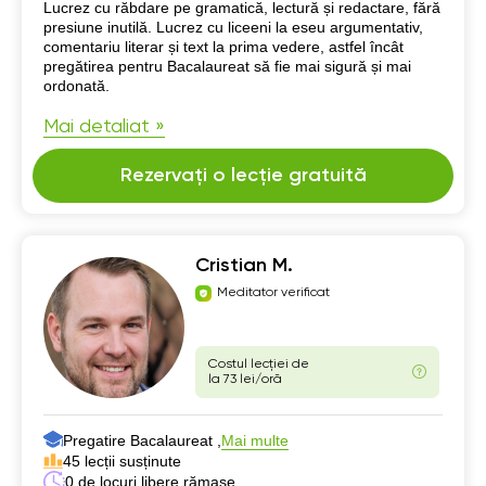
Despre mine
Lucrez cu răbdare pe gramatică, lectură și redactare, fără
presiune inutilă. Lucrez cu liceeni la eseu argumentativ,
comentariu literar și text la prima vedere, astfel încât
pregătirea pentru Bacalaureat să fie mai sigură și mai
ordonată.
Mai detaliat »
Rezervați o lecție gratuită
Cristian M.
Meditator verificat
Costul lecției de
la 73 lei/oră
Pregatire Bacalaureat ,
Mai multe
45 lecții susținute
0 de locuri libere rămase