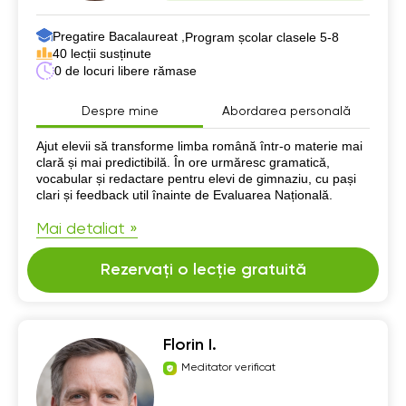
Pregatire Bacalaureat ,
Program școlar clasele 5-8
40 lecții susținute
0 de locuri libere rămase
Despre mine
Abordarea personală
Despre mine
Ajut elevii să transforme limba română într-o materie mai
clară și mai predictibilă. În ore urmăresc gramatică,
vocabular și redactare pentru elevi de gimnaziu, cu pași
clari și feedback util înainte de Evaluarea Națională.
Mai detaliat »
Rezervați o lecție gratuită
Florin I.
Meditator verificat