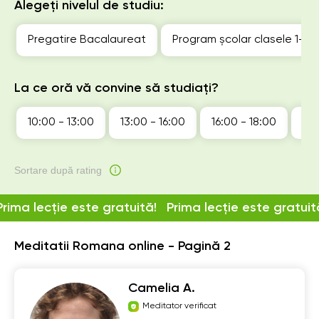
Alegeți nivelul de studiu:
Pregatire Bacalaureat
Program școlar clasele 1-4
La ce oră vă convine să studiați?
10:00 - 13:00
13:00 - 16:00
16:00 - 18:00
18:
Sortare după rating
Prima lecție este gratuită!
Prima lecție este gratuit
Meditatii Romana online - Pagină 2
Camelia A.
Meditator verificat