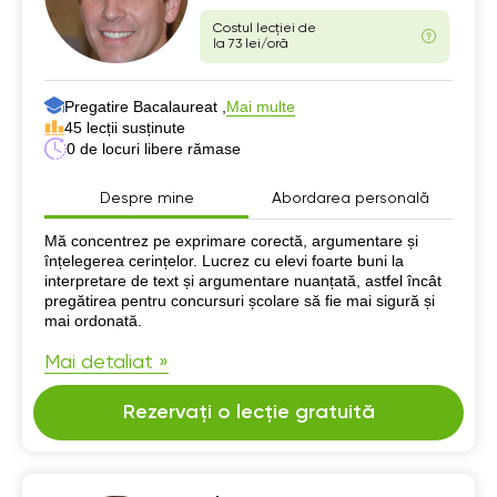
Costul lecției de
la 73 lei/oră
Pregatire Bacalaureat ,
Mai multe
45 lecții susținute
0 de locuri libere rămase
Despre mine
Abordarea personală
Despre mine
Mă concentrez pe exprimare corectă, argumentare și
înțelegerea cerințelor. Lucrez cu elevi foarte buni la
interpretare de text și argumentare nuanțată, astfel încât
pregătirea pentru concursuri școlare să fie mai sigură și
mai ordonată.
Mai detaliat »
Rezervați o lecție gratuită