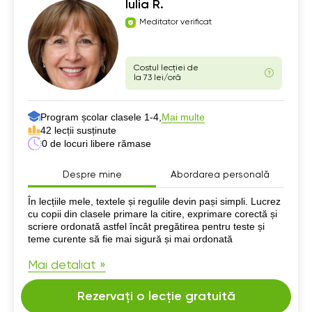
Iulia R.
Meditator verificat
Costul lecției de
la 73 lei/oră
Program școlar clasele 1-4,
Mai multe
42 lecții susținute
0 de locuri libere rămase
Despre mine
Abordarea personală
Despre mine
În lecțiile mele, textele și regulile devin pași simpli. Lucrez
cu copii din clasele primare la citire, exprimare corectă și
scriere ordonată astfel încât pregătirea pentru teste și
teme curente să fie mai sigură și mai ordonată
Mai detaliat »
Rezervați o lecție gratuită