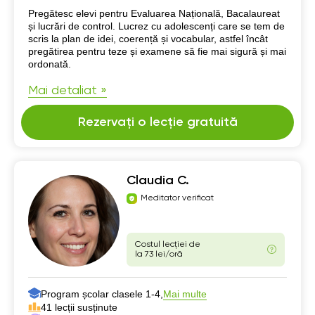
Despre mine
Pregătesc elevi pentru Evaluarea Națională, Bacalaureat
și lucrări de control. Lucrez cu adolescenți care se tem de
scris la plan de idei, coerență și vocabular, astfel încât
pregătirea pentru teze și examene să fie mai sigură și mai
ordonată.
Mai detaliat »
Rezervați o lecție gratuită
Claudia C.
Meditator verificat
Costul lecției de
la 73 lei/oră
Program școlar clasele 1-4,
Mai multe
41 lecții susținute