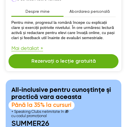
Despre mine
Abordarea personală
Despre mine
Pentru mine, progresul la română începe cu explicații
clare și exerciții potrivite nivelului. În ore urmăresc lectură
activă și redactare pentru elevi care învață online, cu pași
clari și feedback util înainte de evaluări semestriale.
Mai detaliat »
Rezervați o lecție gratuită
All-inclusive pentru cunoștințe și
practică vara aceasta
Până la 35% la cursuri
+ Speaking Clubs nelimitate în 🎁
cu codul promoțional
SUMMER26