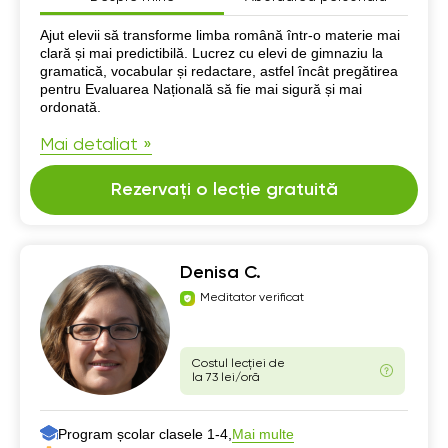
Despre mine
Ajut elevii să transforme limba română într-o materie mai
clară și mai predictibilă. Lucrez cu elevi de gimnaziu la
gramatică, vocabular și redactare, astfel încât pregătirea
pentru Evaluarea Națională să fie mai sigură și mai
ordonată.
Mai detaliat »
Rezervați o lecție gratuită
Denisa C.
Meditator verificat
Costul lecției de
la 73 lei/oră
Program școlar clasele 1-4,
Mai multe