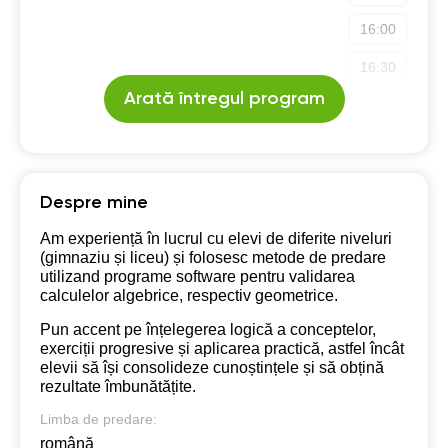
16:00
16:30
Arată întregul program
17:00
Despre mine
Am experiență în lucrul cu elevi de diferite niveluri
(gimnaziu și liceu) și folosesc metode de predare
utilizand programe software pentru validarea
calculelor algebrice, respectiv geometrice.
Pun accent pe înțelegerea logică a conceptelor,
exerciții progresive și aplicarea practică, astfel încât
elevii să își consolideze cunoștințele și să obțină
rezultate îmbunătățite.
Limba de predare:
română