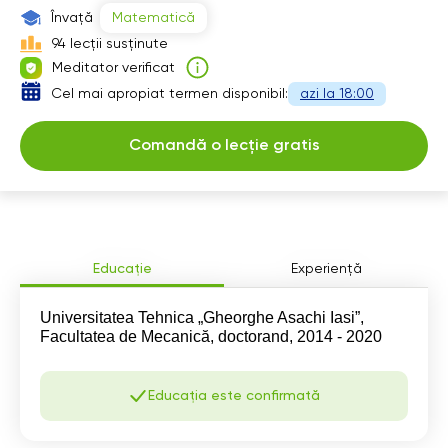
15:30
Învață
Matematică
94 lecții susținute
16:00
Meditator verificat
16:30
Cel mai apropiat termen disponibil:
azi la 18:00
17:00
Comandă o lecție gratis
Educație
Experiență
Universitatea Tehnica „Gheorghe Asachi Iasi”,
Facultatea de Mecanică, doctorand, 2014 - 2020
Educația este confirmată