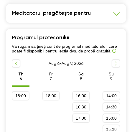
Meditatorul pregătește pentru
Matematică
Programul profesorului
Program școlar clasele 5-8
Vă rugăm să țineți cont de programul meditatorului, care
Program școlar clasele 9-12
poate fi disponibil pentru lecția dvs. de probă gratuită
Pregătire pentru Examen Național clasa a 8-a
Aug 6-Aug 9, 2026
Th
Fr
Sa
Su
6
7
8
9
18:00
18:00
16:00
14:00
16:30
14:30
17:00
15:00
15:30