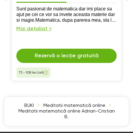
Sunt pasionat de matematica dar imi place sa
ajut pe cei ce vor sa invete aceasta materie dar
si magie.Matematica, dupa parerea mea, sta la
baza a tot ce vedem si e un lucru minunat sa
Mai detaliat »
poti a intelegi lumea inconjuratoare
Rezervă o lecție gratuită
73 - 108 lei/oră
BUKI
Meditatii matematică online
Meditatii matematică online Adrian-Cristian
B.