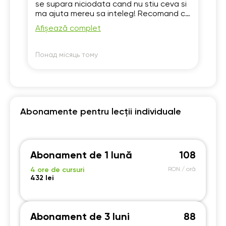
se supara niciodata cand nu stiu ceva si
ma ajuta mereu sa inteleg! Recomand cu
incredere!
Afișează complet
Понад місяць тому
По
Abonamente pentru lecții individuale
Abonament de 1 lună
108
4 ore de cursuri
RON / oră
432 lei
Abonament de 3 luni
88