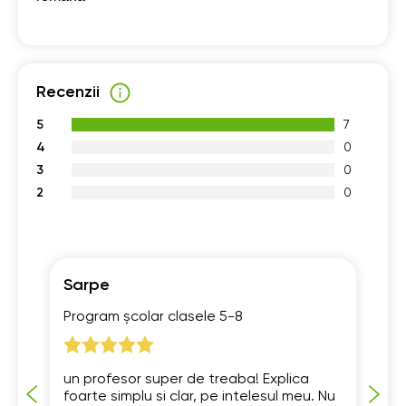
Recenzii
5
7
4
0
3
0
2
0
Sarpe
Ga
Program școlar clasele 5-8
Pr
8-
ul
un profesor super de treaba! Explica
foarte simplu si clar, pe intelesul meu. Nu
„S