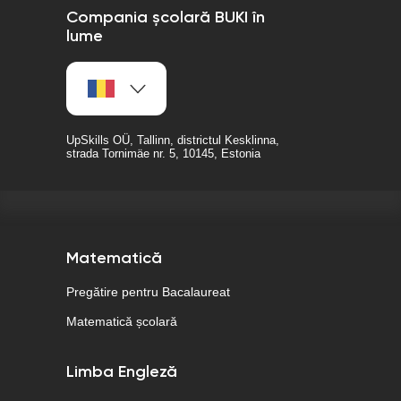
Compania școlară BUKI în
lume
UpSkills OÜ, Tallinn, districtul Kesklinna,
strada Tornimäe nr. 5, 10145, Estonia
Matematică
Pregătire pentru Bacalaureat
Matematică școlară
Limba Engleză