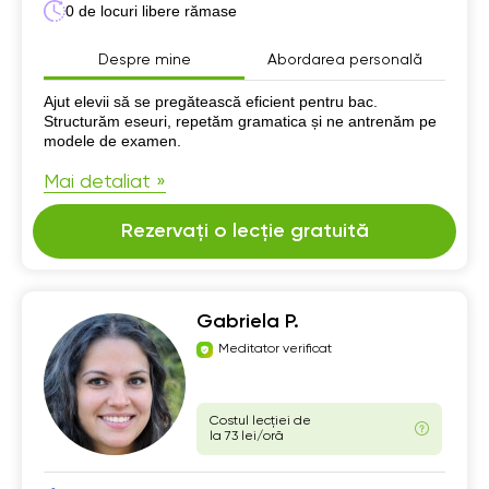
0 de locuri libere rămase
Despre mine
Abordarea personală
Despre mine
Ajut elevii să se pregătească eficient pentru bac.
Structurăm eseuri, repetăm gramatica și ne antrenăm pe
modele de examen.
Mai detaliat »
Rezervați o lecție gratuită
Gabriela P.
Meditator verificat
Costul lecției de
la 73 lei/oră