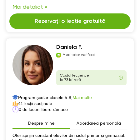
Mai detaliat »
Rezervați o lecție gratuită
Daniela F.
Meditator verificat
Costul lecției de
la 73 lei/oră
Program școlar clasele 5-8,
Mai multe
41 lecții susținute
0 de locuri libere rămase
Despre mine
Abordarea personală
Despre mine
Ofer sprijin constant elevilor din ciclul primar și gimnazial.