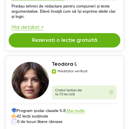
Despre mine
Predau tehnici de redactare pentru compuneri și texte
argumentative. Elevii învață cum să își exprime ideile clar
și logic.
Mai detaliat »
Rezervați o lecție gratuită
Teodora I.
Meditator verificat
Costul lecției de
la 73 lei/oră
Program școlar clasele 5-8,
Mai multe
42 lecții susținute
0 de locuri libere rămase