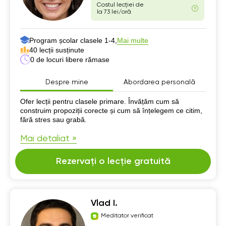
Costul lecției de
la 73 lei/oră
Program școlar clasele 1-4,
Mai multe
40 lecții susținute
0 de locuri libere rămase
Despre mine
Abordarea personală
Despre mine
Ofer lecții pentru clasele primare. Învățăm cum să
construim propoziții corecte și cum să înțelegem ce citim,
fără stres sau grabă.
Mai detaliat »
Rezervați o lecție gratuită
Vlad I.
Meditator verificat