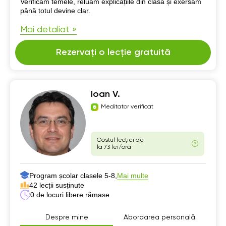
Verificăm temele, reluăm explicațiile din clasă și exersăm
până totul devine clar.
Mai detaliat »
Rezervați o lecție gratuită
Ioan V.
Meditator verificat
Costul lecției de
la 73 lei/oră
Program școlar clasele 5-8,
Mai multe
42 lecții susținute
0 de locuri libere rămase
Despre mine
Abordarea personală