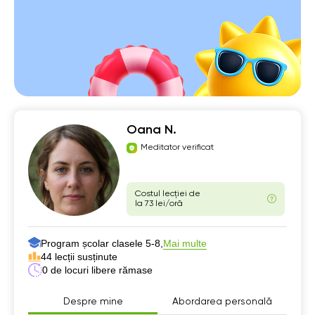
Oana N.
Meditator verificat
Costul lecției de
la 73 lei/oră
Program școlar clasele 5-8,
Mai multe
44 lecții susținute
0 de locuri libere rămase
Despre mine
Abordarea personală