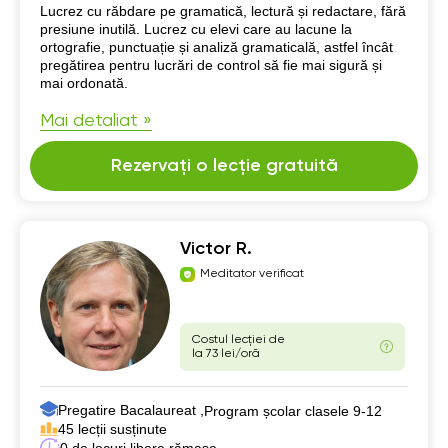
Despre mine
Lucrez cu răbdare pe gramatică, lectură și redactare, fără
presiune inutilă. Lucrez cu elevi care au lacune la
ortografie, punctuație și analiză gramaticală, astfel încât
pregătirea pentru lucrări de control să fie mai sigură și
mai ordonată.
Mai detaliat »
Rezervați o lecție gratuită
Victor R.
Meditator verificat
Costul lecției de
la 73 lei/oră
Pregatire Bacalaureat ,
Program școlar clasele 9-12
45 lecții susținute
0 de locuri libere rămase