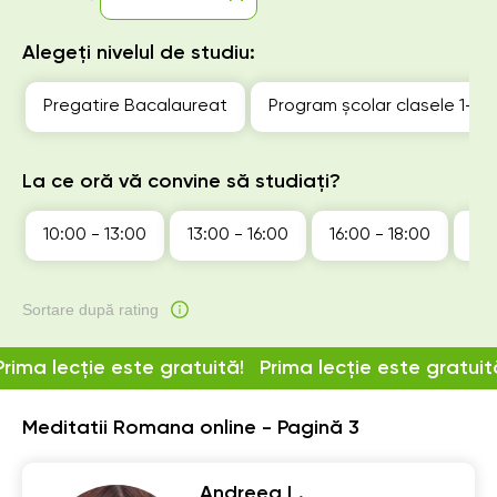
Alegeți nivelul de studiu:
Pregatire Bacalaureat
Program școlar clasele 1-4
La ce oră vă convine să studiați?
10:00 - 13:00
13:00 - 16:00
16:00 - 18:00
18:
Sortare după rating
Prima lecție este gratuită!
Prima lecție este gratuit
Meditatii Romana online - Pagină 3
Andreea L.