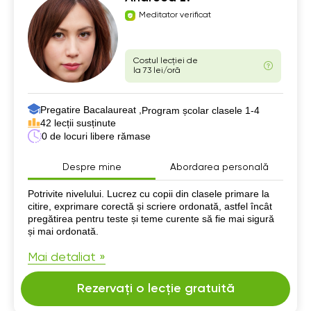
Meditator verificat
Costul lecției de
la 73 lei/oră
Pregatire Bacalaureat ,
Program școlar clasele 1-4
42 lecții susținute
0 de locuri libere rămase
Despre mine
Abordarea personală
Despre mine
Potrivite nivelului. Lucrez cu copii din clasele primare la
citire, exprimare corectă și scriere ordonată, astfel încât
pregătirea pentru teste și teme curente să fie mai sigură
și mai ordonată.
Mai detaliat »
Rezervați o lecție gratuită