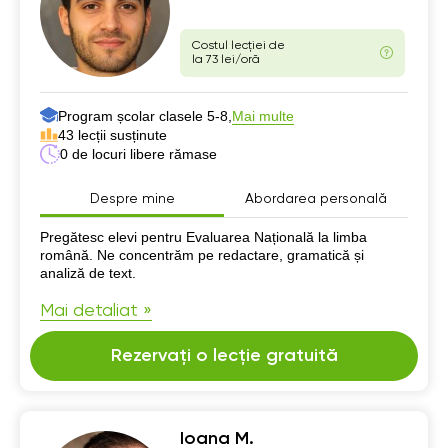
Costul lecției de
la 73 lei/oră
Program școlar clasele 5-8,
Mai multe
43 lecții susținute
0 de locuri libere rămase
Despre mine
Abordarea personală
Despre mine
Pregătesc elevi pentru Evaluarea Națională la limba
română. Ne concentrăm pe redactare, gramatică și
analiză de text.
Mai detaliat »
Rezervați o lecție gratuită
Ioana M.