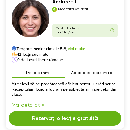
Andreea L.
Meditator verificat
Costul lecției de
la 73 lei/oră
Program școlar clasele 5-8,
Mai multe
41 lecții susținute
0 de locuri libere rămase
Despre mine
Abordarea personală
Despre mine
Ajut elevii să se pregătească eficient pentru lucrări scrise.
Recapitulăm logic și lucrăm pe subiecte similare celor din
clasă.
Mai detaliat »
Rezervați o lecție gratuită