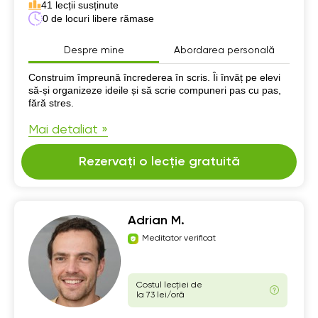
41 lecții susținute
0 de locuri libere rămase
Despre mine
Abordarea personală
Despre mine
Construim împreună încrederea în scris. Îi învăț pe elevi
să-și organizeze ideile și să scrie compuneri pas cu pas,
fără stres.
Mai detaliat »
Rezervați o lecție gratuită
Adrian M.
Meditator verificat
Costul lecției de
la 73 lei/oră