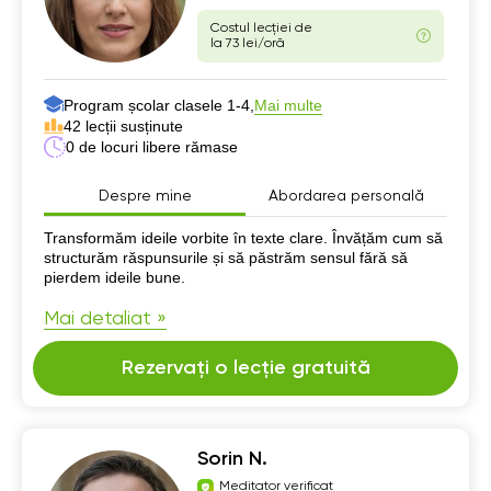
Costul lecției de
la 73 lei/oră
Program școlar clasele 1-4,
Mai multe
42 lecții susținute
0 de locuri libere rămase
Despre mine
Abordarea personală
Despre mine
Transformăm ideile vorbite în texte clare. Învățăm cum să
structurăm răspunsurile și să păstrăm sensul fără să
pierdem ideile bune.
Mai detaliat »
Rezervați o lecție gratuită
Sorin N.
Meditator verificat