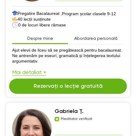
Pregatire Bacalaureat ,
Program școlar clasele 9-12
40 lecții susținute
0 de locuri libere rămase
Despre mine
Abordarea personală
Despre mine
Ajut elevii de liceu să se pregătească pentru bacalaureat.
Ne antrenăm pe eseuri, gramatică și înțelegerea textului
argumentativ.
Mai detaliat »
Rezervați o lecție gratuită
Gabriela Ț.
Meditator verificat