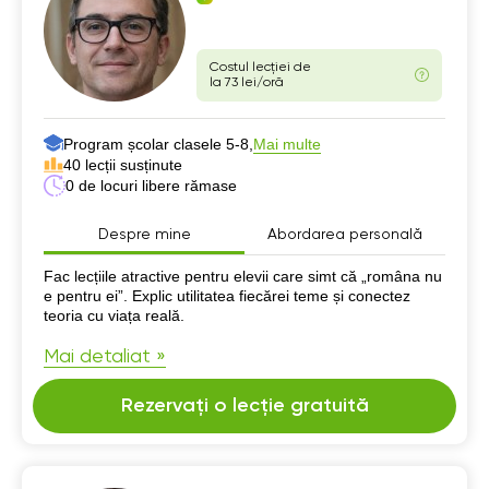
Costul lecției de
la 73 lei/oră
Program școlar clasele 5-8,
Mai multe
40 lecții susținute
0 de locuri libere rămase
Despre mine
Abordarea personală
Despre mine
Fac lecțiile atractive pentru elevii care simt că „româna nu
e pentru ei”. Explic utilitatea fiecărei teme și conectez
teoria cu viața reală.
Mai detaliat »
Rezervați o lecție gratuită