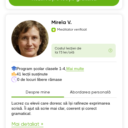
Mirela V.
Meditator verificat
Costul lecției de
la 73 lei/oră
Program școlar clasele 1-4,
Mai multe
41 lecții susținute
0 de locuri libere rămase
Despre mine
Abordarea personală
Despre mine
Lucrez cu elevii care doresc să își rafineze exprimarea
scrisă. Îi ajut să scrie mai clar, coerent și corect
gramatical.
Mai detaliat »