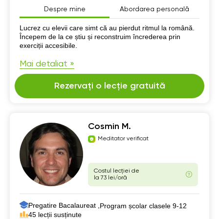
Despre mine
Abordarea personală
Despre mine
Lucrez cu elevii care simt că au pierdut ritmul la română.
Începem de la ce știu și reconstruim încrederea prin
exerciții accesibile.
Mai detaliat »
Rezervați o lecție gratuită
Cosmin M.
Meditator verificat
Costul lecției de
la 73 lei/oră
Pregatire Bacalaureat ,
Program școlar clasele 9-12
45 lecții susținute