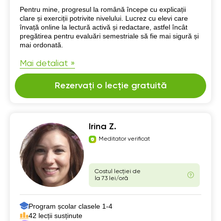
Despre mine
Pentru mine, progresul la română începe cu explicații
clare și exerciții potrivite nivelului. Lucrez cu elevi care
învață online la lectură activă și redactare, astfel încât
pregătirea pentru evaluări semestriale să fie mai sigură și
mai ordonată.
Mai detaliat »
Rezervați o lecție gratuită
Irina Z.
Meditator verificat
Costul lecției de
la 73 lei/oră
Program școlar clasele 1-4
42 lecții susținute