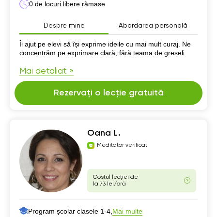
0 de locuri libere rămase
Despre mine
Abordarea personală
Despre mine
Îi ajut pe elevi să își exprime ideile cu mai mult curaj. Ne
concentrăm pe exprimare clară, fără teama de greșeli.
Mai detaliat »
Rezervați o lecție gratuită
Oana L.
Meditator verificat
Costul lecției de
la 73 lei/oră
Program școlar clasele 1-4,
Mai multe