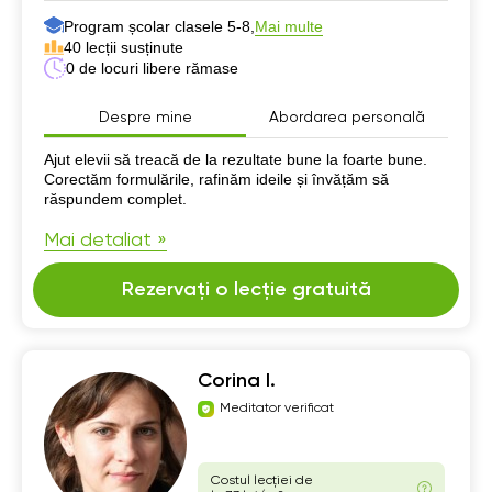
Program școlar clasele 5-8,
Mai multe
40 lecții susținute
0 de locuri libere rămase
Despre mine
Abordarea personală
Despre mine
Ajut elevii să treacă de la rezultate bune la foarte bune.
Corectăm formulările, rafinăm ideile și învățăm să
răspundem complet.
Mai detaliat »
Rezervați o lecție gratuită
Corina I.
Meditator verificat
Costul lecției de