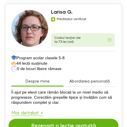
Larisa G.
Meditator verificat
Costul lecției de
la 73 lei/oră
Program școlar clasele 5-8
44 lecții susținute
0 de locuri libere rămase
Despre mine
Abordarea personală
Despre mine
Îi ajut pe elevii care rămân blocați la un nivel mediu să
progreseze. Corectăm greșelile tipice și învățăm cum să
răspundem complet și clar.
Mai detaliat »
Rezervați o lecție gratuită