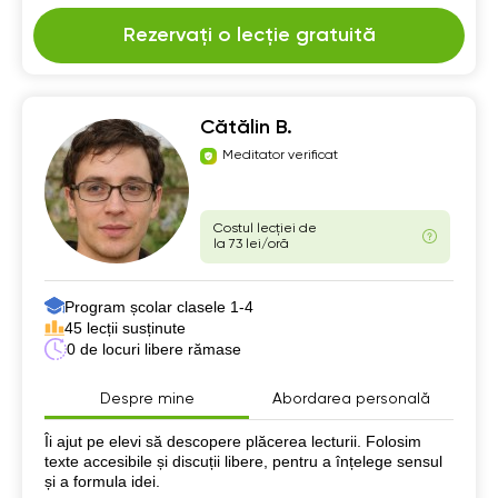
Rezervați o lecție gratuită
Cătălin B.
Meditator verificat
Costul lecției de
la 73 lei/oră
Program școlar clasele 1-4
45 lecții susținute
0 de locuri libere rămase
Despre mine
Abordarea personală
Despre mine
Îi ajut pe elevi să descopere plăcerea lecturii. Folosim
texte accesibile și discuții libere, pentru a înțelege sensul
și a formula idei.