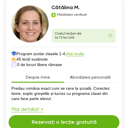
Cătălina M.
Meditator verificat
Costul lecției de
la 73 lei/oră
Program școlar clasele 1-4,
Mai multe
45 lecții susținute
0 de locuri libere rămase
Despre mine
Abordarea personală
Despre mine
Predau româna exact cum se cere la școală. Corectez
teme, explic greșelile și lucrez cu programa clasei din
care face parte elevul.
Mai detaliat »
Rezervați o lecție gratuită