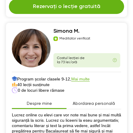
Rezervați o lecție gratuită
Simona M.
Meditator verificat
Costul lecției de
la 73 lei/oră
Program școlar clasele 9-12,
Mai multe
40 lecții susținute
0 de locuri libere rămase
Despre mine
Abordarea personală
Despre mine
Lucrez online cu elevi care vor note mai bune și mai multă
siguranță la scris. Lucrez cu liceeni la eseu argumentativ,
comentariu literar și text la prima vedere, astfel încât
pregătirea pentru Bacalaureat să fie mai sigură și mai