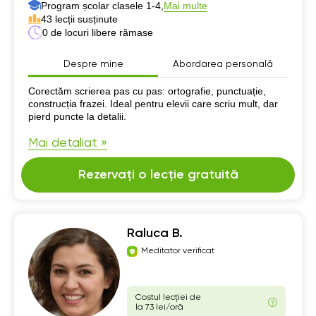
Program școlar clasele 1-4,
Mai multe
43 lecții susținute
0 de locuri libere rămase
Despre mine
Abordarea personală
Despre mine
Corectăm scrierea pas cu pas: ortografie, punctuație,
construcția frazei. Ideal pentru elevii care scriu mult, dar
pierd puncte la detalii.
Mai detaliat »
Rezervați o lecție gratuită
Raluca B.
Meditator verificat
Costul lecției de
la 73 lei/oră