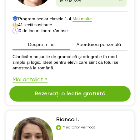
la 73 lei/oră
Program școlar clasele 1-4,
Mai multe
41 lecții susținute
0 de locuri libere rămase
Despre mine
Abordarea personală
Despre mine
Clarificăm noțiunile de gramatică și ortografie în mod
simplu și logic. Ideal pentru elevii care simt că totul se
amestecă la română.
Mai detaliat »
Rezervați o lecție gratuită
Bianca I.
Meditator verificat