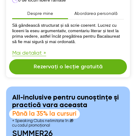
Despre mine
Abordarea personală
Despre mine
Să gândească structurat și să scrie coerent. Lucrez cu
liceeni la eseu argumentativ, comentariu literar și text la
prima vedere, astfel încât pregătirea pentru Bacalaureat
să fie mai sigură și mai ordonată.
Mai detaliat »
Rezervați o lecție gratuită
All-inclusive pentru cunoștințe și
practică vara aceasta
Până la 35% la cursuri
+ Speaking Clubs nelimitate în 🎁
cu codul promoțional
SUMMER26