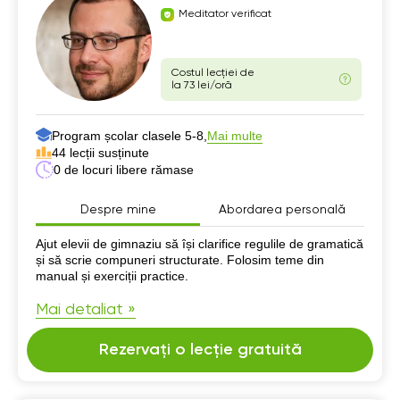
Meditator verificat
Costul lecției de
la 73 lei/oră
Program școlar clasele 5-8,
Mai multe
44 lecții susținute
0 de locuri libere rămase
Despre mine
Abordarea personală
Despre mine
Ajut elevii de gimnaziu să își clarifice regulile de gramatică
și să scrie compuneri structurate. Folosim teme din
manual și exerciții practice.
Mai detaliat »
Rezervați o lecție gratuită