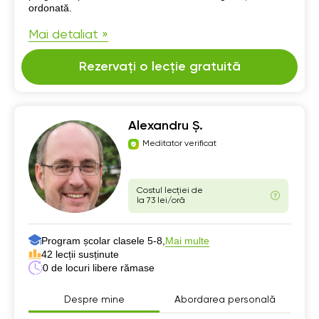
ordonată.
Mai detaliat »
Rezervați o lecție gratuită
Alexandru Ș.
Meditator verificat
Costul lecției de
la 73 lei/oră
Program școlar clasele 5-8,
Mai multe
42 lecții susținute
0 de locuri libere rămase
Despre mine
Abordarea personală