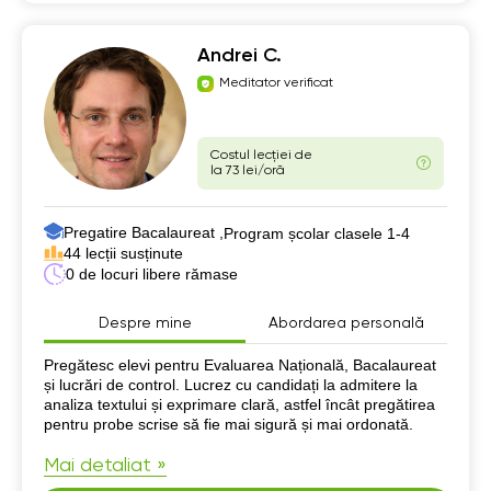
Andrei C.
Meditator verificat
Costul lecției de
la 73 lei/oră
Pregatire Bacalaureat ,
Program școlar clasele 1-4
44 lecții susținute
0 de locuri libere rămase
Despre mine
Abordarea personală
Despre mine
Pregătesc elevi pentru Evaluarea Națională, Bacalaureat
și lucrări de control. Lucrez cu candidați la admitere la
analiza textului și exprimare clară, astfel încât pregătirea
pentru probe scrise să fie mai sigură și mai ordonată.
Mai detaliat »