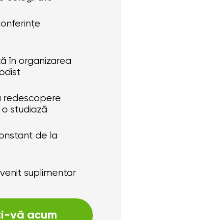
conferințe
ță în organizarea
todist
 să redescopere
 o studiază
 constant de la
n venit suplimentar
ați-vă acum