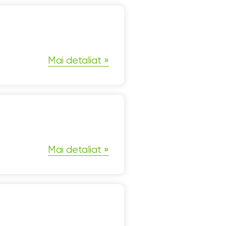
Mai detaliat
Mai detaliat