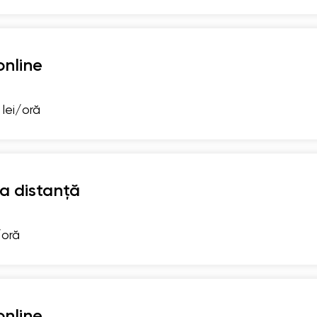
online
 lei/oră
a distanță
/oră
online