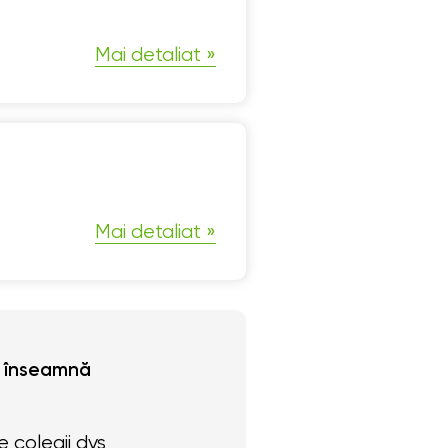
Mai detaliat
Mai detaliat
KI înseamnă
e colegii dvs