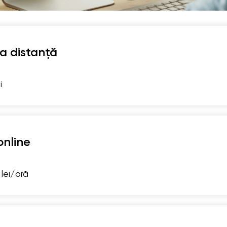
a distanță
i
online
 lei/oră