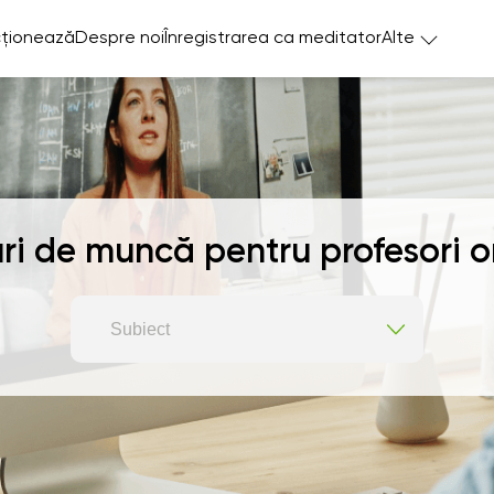
ționează
Despre noi
Înregistrarea ca meditator
Alte
ri de muncă pentru profesori o
Subiect