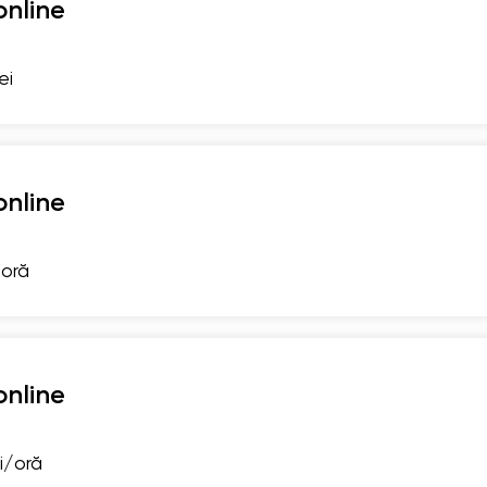
online
ei
online
/oră
online
i/oră