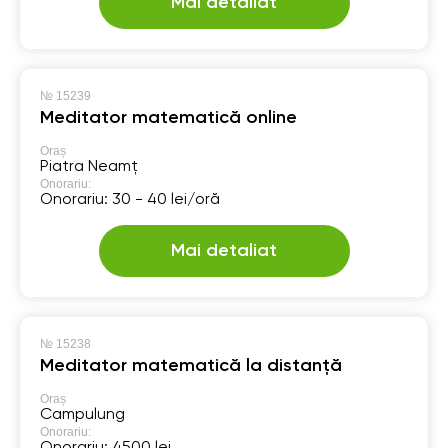
Mai detaliat
№
15239
Meditator matematică online
Oraș
Piatra Neamț
Onorariu:
Onorariu: 30 - 40 lei/oră
Mai detaliat
№
15238
Meditator matematică la distanță
Oraș
Campulung
Onorariu:
Onorariu: 4500 lei