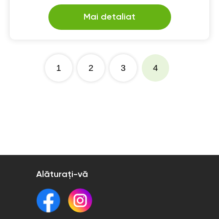
Mai detaliat
1
2
3
4
Alăturați-vă