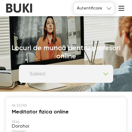
Autentificare
Locuri de muncă pentru profesori
online
Subiect
№
15249
Meditator fizica online
Oraș
Dorohoi
Onorariu: