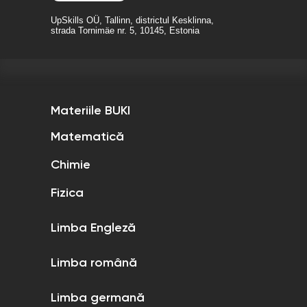
UpSkills OÜ, Tallinn, districtul Kesklinna,
strada Tornimäe nr. 5, 10145, Estonia
Materiile BUKI
Matematică
Chimie
Fizica
Limba Engleză
Limba română
Limba germană