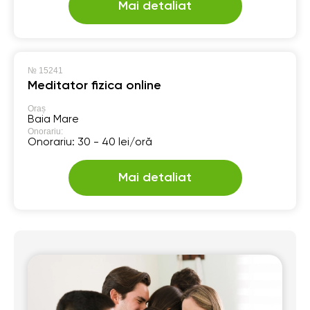
Mai detaliat
№
15241
Meditator fizica online
Oraș
Baia Mare
Onorariu:
Onorariu: 30 - 40 lei/oră
Mai detaliat