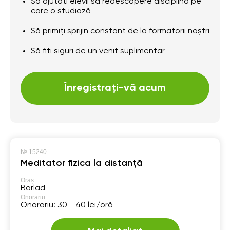
Să ajutați elevii să redescopere disciplina pe
care o studiază
Să primiți sprijin constant de la formatorii noștri
Să fiți siguri de un venit suplimentar
Înregistrați-vă acum
№
15240
Meditator fizica la distanță
Oraș
Barlad
Onorariu:
Onorariu: 30 - 40 lei/oră