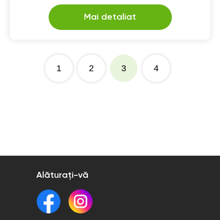
Mai detaliat
1
2
3
4
Alăturați-vă