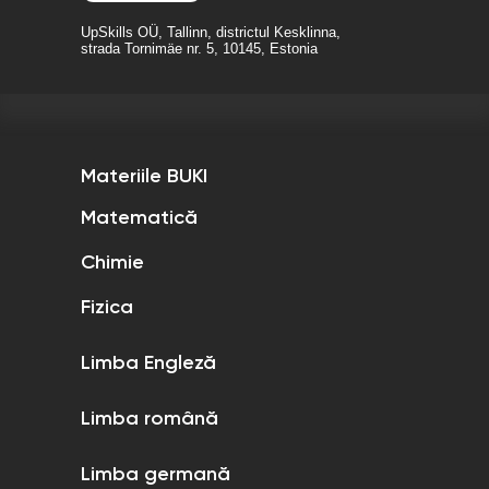
UpSkills OÜ, Tallinn, districtul Kesklinna,
strada Tornimäe nr. 5, 10145, Estonia
Materiile BUKI
Matematică
Chimie
Fizica
Limba Engleză
Limba română
Limba germană