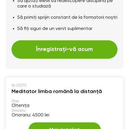
Să ajutați elevii să redescopere disciplina pe
care o studiază
Să primiți sprijin constant de la formatorii noștri
Să fiți siguri de un venit suplimentar
Înregistrați-vă acum
№
15270
Meditator limba română la distanță
Oraș
Oltenița
Onorariu:
Onorariu: 4500 lei