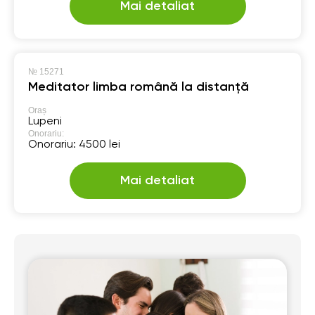
Mai detaliat
№
15271
Meditator limba română la distanță
Oraș
Lupeni
Onorariu:
Onorariu: 4500 lei
Mai detaliat