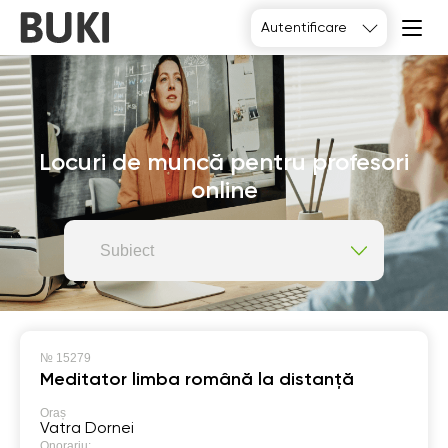
Autentificare
Locuri de muncă pentru profesori
online
Subiect
№
15279
Meditator limba română la distanță
Oraș
Vatra Dornei
Onorariu: