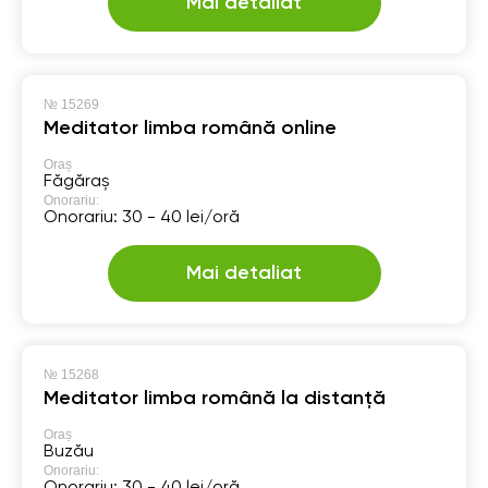
Mai detaliat
№
15269
Meditator limba română online
Oraș
Făgăraș
Onorariu:
Onorariu: 30 - 40 lei/oră
Mai detaliat
№
15268
Meditator limba română la distanță
Oraș
Buzău
Onorariu:
Onorariu: 30 - 40 lei/oră