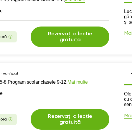
se
Des
Luc
gân
și s
Mai
Rezervați o lecție
/oră
gratuită
 verificat
Mai multe
5-8,
Program școlar clasele 9-12,
se
Des
Ofer
cu 
sen
Mai
Rezervați o lecție
/oră
gratuită