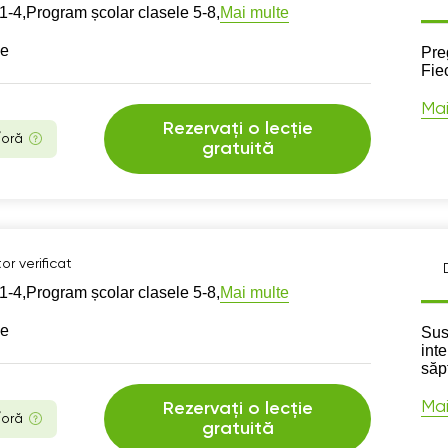
Mai multe
1-4,
Program școlar clasele 5-8,
se
Des
Pre
Fie
Mai
Rezervați o lecție
/oră
gratuită
or verificat
Mai multe
1-4,
Program școlar clasele 5-8,
se
Des
Sus
int
săp
Mai
Rezervați o lecție
/oră
gratuită