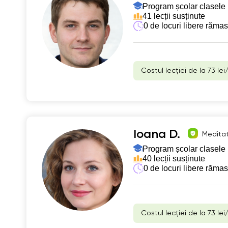
Program școlar clasele 
41 lecții susținute
0 de locuri libere răma
Costul lecției de la 73 lei
Ioana D.
Meditat
Program școlar clasele 
40 lecții susținute
0 de locuri libere răma
Costul lecției de la 73 lei