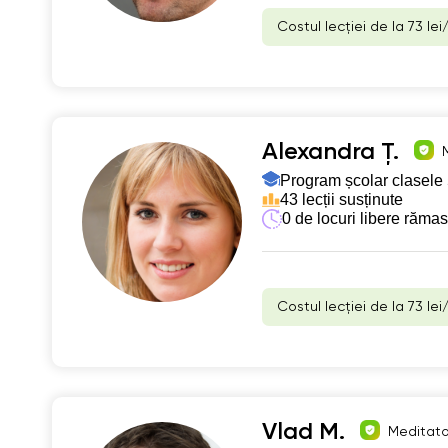
Costul lecției de la 73 lei
Alexandra Ț.
Program școlar clasele 
43 lecții susținute
0 de locuri libere răma
Costul lecției de la 73 lei
Vlad M.
Meditator