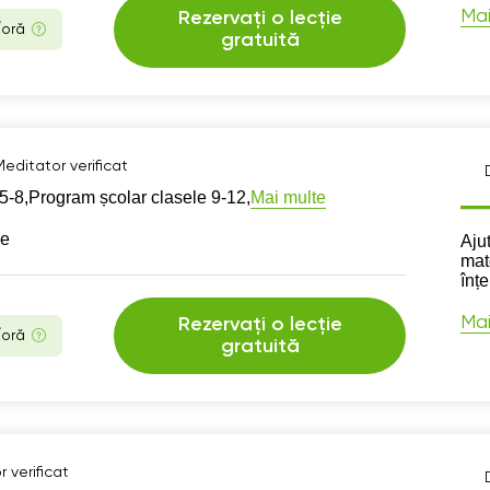
Mai
Rezervați o lecție
/oră
gratuită
Meditator verificat
Mai multe
5-8,
Program școlar clasele 9-12,
se
Des
Aju
mat
înțe
Mai
Rezervați o lecție
/oră
gratuită
 verificat