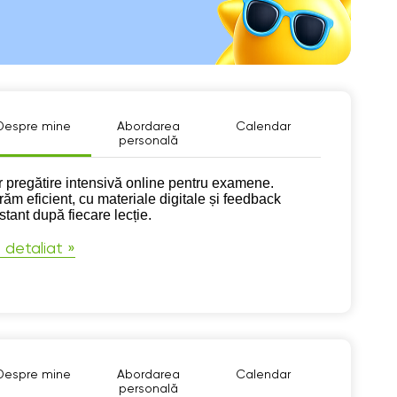
Despre mine
Abordarea
Calendar
personală
pre mine
r pregătire intensivă online pentru examene.
răm eficient, cu materiale digitale și feedback
stant după fiecare lecție.
 detaliat »
Despre mine
Abordarea
Calendar
personală