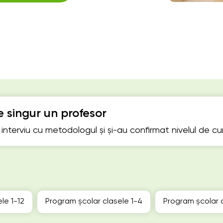
 singur un profesor
n interviu cu metodologul și și-au confirmat nivelul de c
le 1-12
Program școlar clasele 1-4
Program școlar 