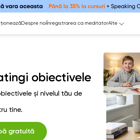
ționează
Despre noi
Înregistrarea ca meditator
Alte
atingi obiectivele
iectivele și nivelul tău de
ru tine.
bă gratuită