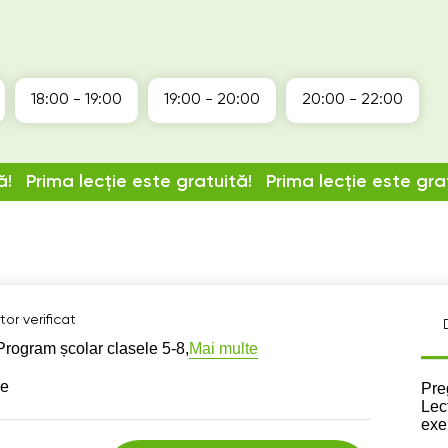
18:00 - 19:00
19:00 - 20:00
20:00 - 22:00
ă!
Prima lecție este gratuită!
Prima lecție este gra
or verificat
Mai multe
Program școlar clasele 5-8,
se
Des
Pre
Lecț
exer