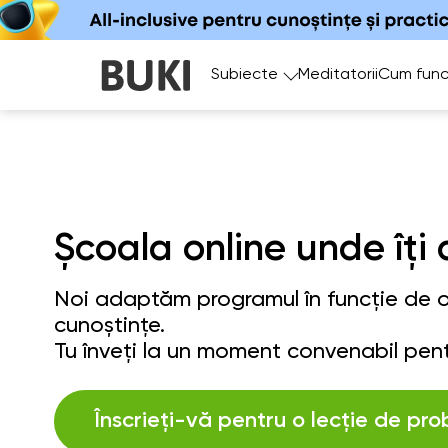
Subiecte
Meditatorii
Cum func
Școala online unde îți 
Noi adaptăm programul în funcție de ob
cunoștințe.
Tu înveți la un moment convenabil pent
Înscrieți-vă pentru o lecție de pro