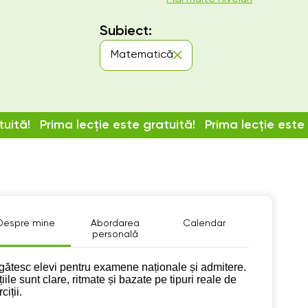
Subiect:
Matematică
tuită!
Prima lecție este gratuită!
Prima lecție este
Despre mine
Abordarea
Calendar
personală
pre mine
gătesc elevi pentru examene naționale și admitere.
iile sunt clare, ritmate și bazate pe tipuri reale de
ciții.