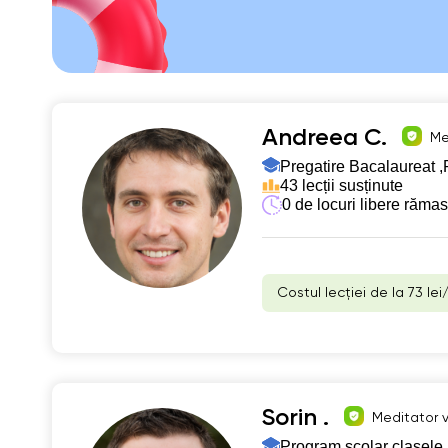
Andreea C.
Me
Pregatire Bacalaureat ,
43 lecții susținute
0 de locuri libere răma
Costul lecției de la 73 lei
Sorin .
Meditator v
Program școlar clasele 