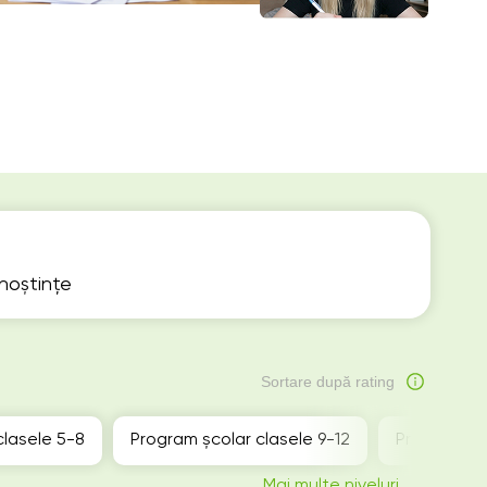
unoștințe
Sortare după rating
clasele 5-8
Program școlar clasele 9-12
Pregătire 
Mai multe niveluri