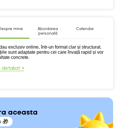
Despre mine
Abordarea
Calendar
personală
pre mine
au exclusiv online, într-un format clar și structurat.
iile sunt adaptate pentru cei care învață rapid și vor
ultate concrete.
 detaliat »
ara aceasta
n 🎁