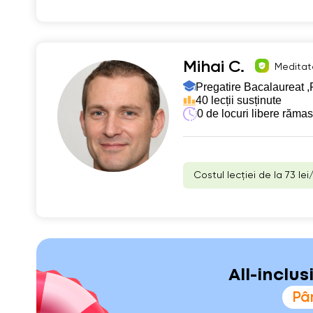
Mihai C.
Meditato
Pregatire Bacalaureat ,
40 lecții susținute
0 de locuri libere răma
Costul lecției de la 73 lei
All-inclu
Pân