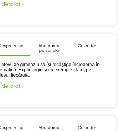
 detaliat »
Despre mine
Abordarea
Calendar
personală
pre mine
t elevii de gimnaziu să își recâștige încrederea în
ematică. Explic logic și cu exemple clare, pe
lesul fiecăruia.
 detaliat »
Despre mine
Abordarea
Calendar