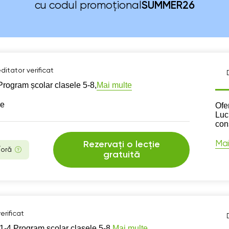
cu codul promoțional
SUMMER26
ditator verificat
Mai multe
Program școlar clasele 5-8,
se
Des
Ofe
Luc
con
Mai
Rezervați o lecție
/oră
gratuită
erificat
Mai multe
1-4,
Program școlar clasele 5-8,