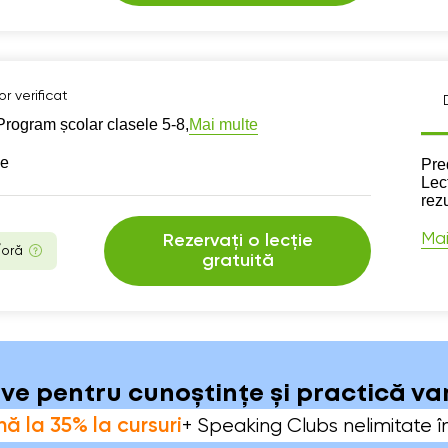
r verificat
Mai multe
Program școlar clasele 5-8,
se
Des
Pred
Lecț
rez
Mai
Rezervați o lecție
/oră
gratuită
sive pentru cunoștințe și practică v
ă la 35% la cursuri
+ Speaking Clubs nelimitate î