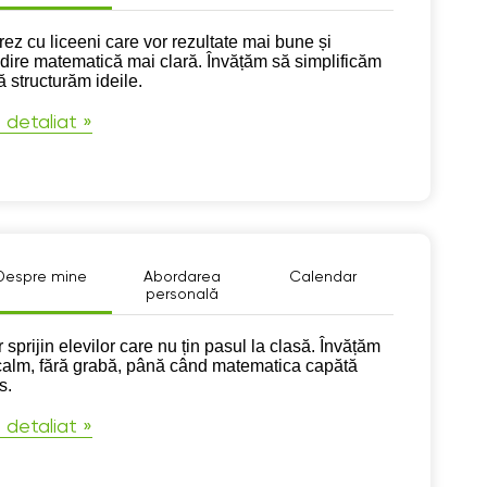
pre mine
rez cu liceeni care vor rezultate mai bune și
dire matematică mai clară. Învățăm să simplificăm
ă structurăm ideile.
 detaliat »
Despre mine
Abordarea
Calendar
personală
pre mine
 sprijin elevilor care nu țin pasul la clasă. Învățăm
calm, fără grabă, până când matematica capătă
s.
 detaliat »