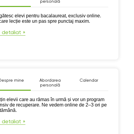
personală
pre mine
gătesc elevi pentru bacalaureat, exclusiv online.
care lecție este un pas spre punctaj maxim.
 detaliat »
Despre mine
Abordarea
Calendar
personală
pre mine
țin elevii care au rămas în urmă și vor un program
ensiv de recuperare. Ne vedem online de 2–3 ori pe
tămână.
 detaliat »