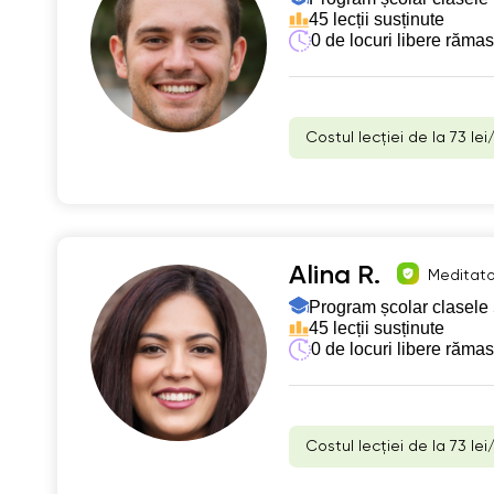
45 lecții susținute
0 de locuri libere răma
Costul lecției de la 73 lei
Alina R.
Meditator
Program școlar clasele 
45 lecții susținute
0 de locuri libere răma
Costul lecției de la 73 lei