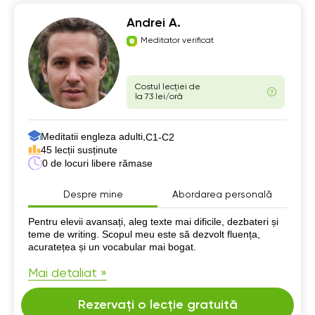
Andrei A.
Meditator verificat
Costul lecției de
la 73 lei/oră
Meditatii engleza adulti,
C1-C2
45 lecții susținute
0 de locuri libere rămase
Despre mine
Abordarea personală
Despre mine
Pentru elevii avansați, aleg texte mai dificile, dezbateri și
teme de writing. Scopul meu este să dezvolt fluența,
acuratețea și un vocabular mai bogat.
Mai detaliat »
Rezervați o lecție gratuită