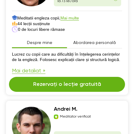
la 73 lei/oră
Meditatii engleza copii,
Mai multe
44 lecții susținute
0 de locuri libere rămase
Despre mine
Abordarea personală
Despre mine
Lucrez cu copii care au dificultăți în înțelegerea cerințelor
de la engleză. Folosesc explicații clare și structură logică.
Mai detaliat »
Rezervați o lecție gratuită
Andrei M.
Meditator verificat