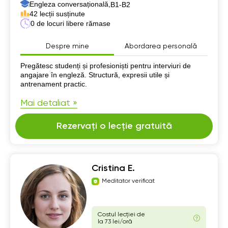
Engleza conversațională,
B1-B2
42 lecții susținute
0 de locuri libere rămase
Despre mine
Abordarea personală
Despre mine
Pregătesc studenți și profesioniști pentru interviuri de
angajare în engleză. Structură, expresii utile și
antrenament practic.
Mai detaliat »
Rezervați o lecție gratuită
Cristina E.
Meditator verificat
Costul lecției de
la 73 lei/oră