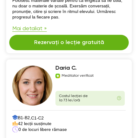
Folosesc materiale variate pentru ca engleza să fie utilă,
nu doar o materie de școală. Exersăm conversații,
pronunție, citire și scriere în ritmul elevului. Urmăresc
progresul la fiecare pas.
Mai detaliat »
Rezervați o lecție gratuită
Daria C.
Meditator verificat
Costul lecției de
la 73 lei/oră
B1-B2,
C1-C2
42 lecții susținute
0 de locuri libere rămase