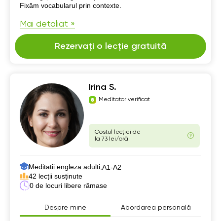
Fixăm vocabularul prin contexte.
Mai detaliat »
Rezervați o lecție gratuită
Irina S.
Meditator verificat
Costul lecției de
la 73 lei/oră
Meditatii engleza adulti,
А1-А2
42 lecții susținute
0 de locuri libere rămase
Despre mine
Abordarea personală