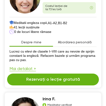
Costul lecției de
la 73 lei/oră
Meditatii engleza copii,
А1-А2,
B1-B2
41 lecții susținute
0 de locuri libere rămase
Despre mine
Abordarea personală
Despre mine
Lucrez cu elevi de clasele I–VIII care au nevoie de sprijin
constant la engleză. Refacem bazele și urmăm programa
pas cu pas.
Mai detaliat »
Rezervați o lecție gratuită
Irina F.
Meditator verificat