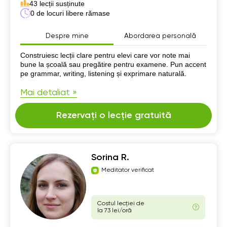
43 lecții susținute
0 de locuri libere rămase
Despre mine
Abordarea personală
Despre mine
Construiesc lecții clare pentru elevi care vor note mai
bune la școală sau pregătire pentru examene. Pun accent
pe grammar, writing, listening și exprimare naturală.
Mai detaliat »
Rezervați o lecție gratuită
Sorina R.
Meditator verificat
Costul lecției de
la 73 lei/oră