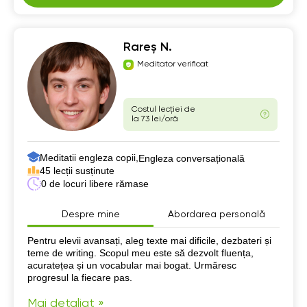
Rareș N.
Meditator verificat
Costul lecției de
la 73 lei/oră
Meditatii engleza copii,
Engleza conversațională
45 lecții susținute
0 de locuri libere rămase
Despre mine
Abordarea personală
Despre mine
Pentru elevii avansați, aleg texte mai dificile, dezbateri și
teme de writing. Scopul meu este să dezvolt fluența,
acuratețea și un vocabular mai bogat. Urmăresc
progresul la fiecare pas.
Mai detaliat »