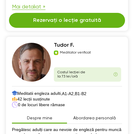
Mai detaliat »
Rezervați o lecție gratuită
Tudor F.
Meditator verificat
Costul lecției de
la 73 lei/oră
Meditatii engleza adulti,
А1-А2,
B1-B2
42 lecții susținute
0 de locuri libere rămase
Despre mine
Abordarea personală
Despre mine
Pregătesc adulți care au nevoie de engleză pentru muncă