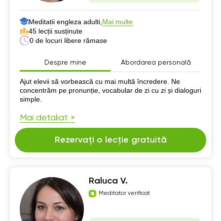
Meditatii engleza adulti,
Mai multe
45 lecții susținute
0 de locuri libere rămase
Despre mine
Abordarea personală
Despre mine
Ajut elevii să vorbească cu mai multă încredere. Ne
concentrăm pe pronunție, vocabular de zi cu zi și dialoguri
simple.
Mai detaliat »
Rezervați o lecție gratuită
Raluca V.
Meditator verificat