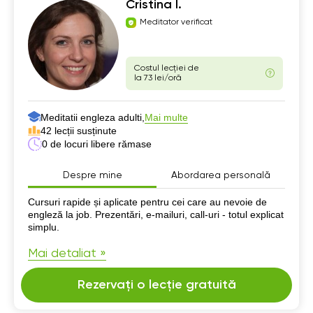
Cristina I.
Meditator verificat
Costul lecției de
la 73 lei/oră
Meditatii engleza adulti,
Mai multe
42 lecții susținute
0 de locuri libere rămase
Despre mine
Abordarea personală
Despre mine
Cursuri rapide și aplicate pentru cei care au nevoie de
engleză la job. Prezentări, e-mailuri, call-uri - totul explicat
simplu.
Mai detaliat »
Rezervați o lecție gratuită