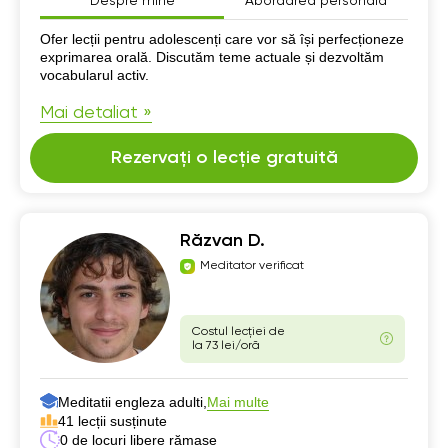
Despre mine
Abordarea personală
Despre mine
Ofer lecții pentru adolescenți care vor să își perfecționeze
exprimarea orală. Discutăm teme actuale și dezvoltăm
vocabularul activ.
Mai detaliat »
Rezervați o lecție gratuită
Răzvan D.
Meditator verificat
Costul lecției de
la 73 lei/oră
Meditatii engleza adulti,
Mai multe
41 lecții susținute
0 de locuri libere rămase