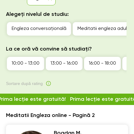
Alegeți nivelul de studiu:
Engleza conversațională
Meditatii engleza adulti
La ce oră vă convine să studiați?
10:00 - 13:00
13:00 - 16:00
16:00 - 18:00
18:
Sortare după rating
Prima lecție este gratuită!
Prima lecție este gratuit
Meditatii Engleza online - Pagină 2
Bogdan M.