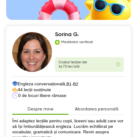
Sorina G.
Meditator verificat
Costul lecției de
la 73 lei/oră
Engleza conversațională,
B1-B2
44 lecții susținute
0 de locuri libere rămase
Despre mine
Abordarea personală
Despre mine
Îmi adaptez lecțiile pentru copii, liceeni sau adulți care vor
să își îmbunătățească engleza. Lucrăm echilibrat pe
vocabular, gramatică și comunicare. Revin asupra