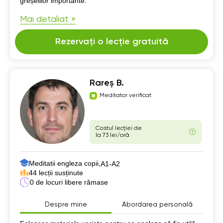
greșelilor importante.
Mai detaliat »
Rezervați o lecție gratuită
Rareș B.
Meditator verificat
Costul lecției de
la 73 lei/oră
Meditatii engleza copii,
А1-А2
44 lecții susținute
0 de locuri libere rămase
Despre mine
Abordarea personală
Despre mine