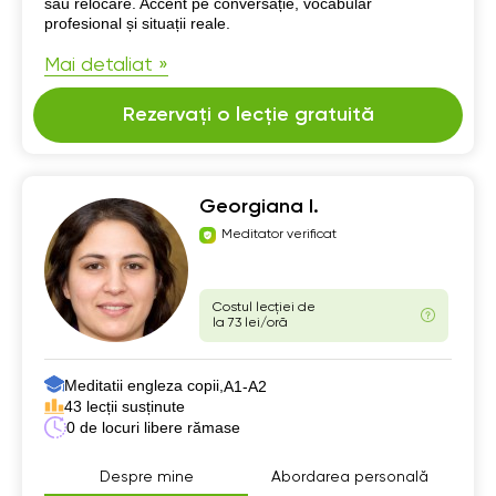
sau relocare. Accent pe conversație, vocabular
profesional și situații reale.
Mai detaliat »
Rezervați o lecție gratuită
Georgiana I.
Meditator verificat
Costul lecției de
la 73 lei/oră
Meditatii engleza copii,
А1-А2
43 lecții susținute
0 de locuri libere rămase
Despre mine
Abordarea personală