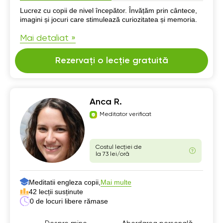
Despre mine
Lucrez cu copii de nivel începător. Învățăm prin cântece,
imagini și jocuri care stimulează curiozitatea și memoria.
Mai detaliat »
Rezervați o lecție gratuită
Anca R.
Meditator verificat
Costul lecției de
la 73 lei/oră
Meditatii engleza copii,
Mai multe
42 lecții susținute
0 de locuri libere rămase