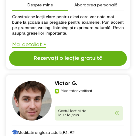
Despre mine
Abordarea personală
Despre mine
Construiesc lecții clare pentru elevi care vor note mai
bune la școală sau pregătire pentru examene. Pun accent
pe grammar, writing, listening și exprimare naturală. Revin
asupra greșelilor importante.
Mai detaliat »
Rezervați o lecție gratuită
Victor G.
Meditator verificat
Costul lecției de
la 73 lei/oră
Meditatii engleza adulti,
B1-B2