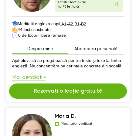
Costul lecției de
la 73 lei/oră
Meditatii engleza copii,
А1-А2,
B1-B2
44 lecții susținute
0 de locuri libere rămase
Despre mine
Abordarea personală
Despre mine
Ajut elevii să se pregătească pentru teste și teze la limba
engleză. Ne concentrăm pe cerințele concrete din școală.
Mai detaliat »
Rezervați o lecție gratuită
Maria D.
Meditator verificat