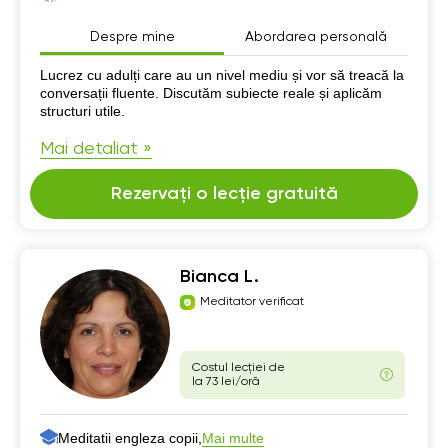
Despre mine
Abordarea personală
Despre mine
Lucrez cu adulți care au un nivel mediu și vor să treacă la
conversații fluente. Discutăm subiecte reale și aplicăm
structuri utile.
Mai detaliat »
Rezervați o lecție gratuită
Bianca L.
Meditator verificat
Costul lecției de
la 73 lei/oră
Meditatii engleza copii,
Mai multe