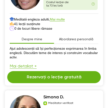
Costul lecției de
la 73 lei/oră
Meditatii engleza adulti,
Mai multe
41 lecții susținute
0 de locuri libere rămase
Despre mine
Abordarea personală
Despre mine
Ajut adolescenții să își perfecționeze exprimarea în limba
engleză. Discutăm teme de interes și construim vocabular
activ.
Mai detaliat »
Rezervați o lecție gratuită
Simona D.
Meditator verificat