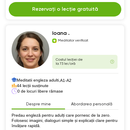
Rezervați o lecție gratuită
Ioana .
Meditator verificat
Costul lecției de
la 73 lei/oră
Meditatii engleza adulti,
А1-А2
44 lecții susținute
0 de locuri libere rămase
Despre mine
Abordarea personală
Despre mine
Predau engleză pentru adulți care pornesc de la zero.
Folosesc imagini, dialoguri simple și explicații clare pentru
învățare rapidă.