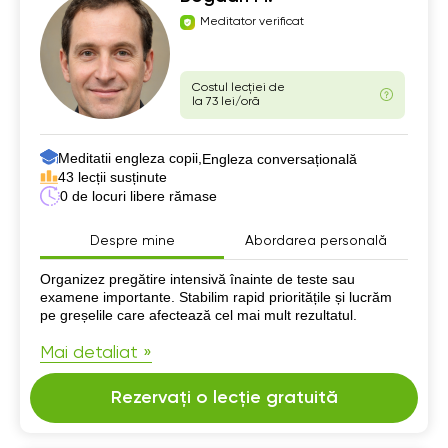
Meditator verificat
Costul lecției de
la 73 lei/oră
Meditatii engleza copii,
Engleza conversațională
43 lecții susținute
0 de locuri libere rămase
Despre mine
Abordarea personală
Despre mine
Organizez pregătire intensivă înainte de teste sau
examene importante. Stabilim rapid prioritățile și lucrăm
pe greșelile care afectează cel mai mult rezultatul.
Mai detaliat »
Rezervați o lecție gratuită