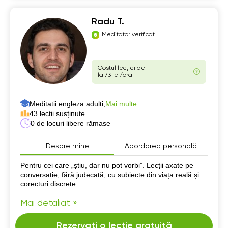
Radu T.
Meditator verificat
Costul lecției de
la 73 lei/oră
Meditatii engleza adulti,
Mai multe
43 lecții susținute
0 de locuri libere rămase
Despre mine
Abordarea personală
Despre mine
Pentru cei care „știu, dar nu pot vorbi”. Lecții axate pe
conversație, fără judecată, cu subiecte din viața reală și
corecturi discrete.
Mai detaliat »
Rezervați o lecție gratuită