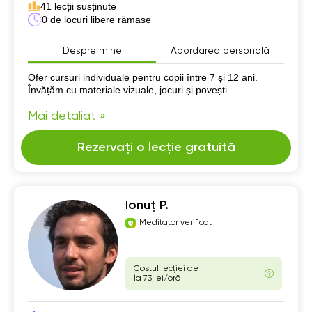
41 lecții susținute
0 de locuri libere rămase
Despre mine
Abordarea personală
Despre mine
Ofer cursuri individuale pentru copii între 7 și 12 ani.
Învățăm cu materiale vizuale, jocuri și povești.
Mai detaliat »
Rezervați o lecție gratuită
Ionuț P.
Meditator verificat
Costul lecției de
la 73 lei/oră