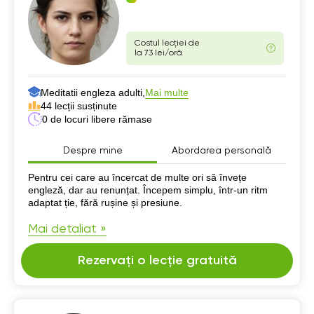
Costul lecției de
la 73 lei/oră
Meditatii engleza adulti,
Mai multe
44 lecții susținute
0 de locuri libere rămase
Despre mine
Abordarea personală
Despre mine
Pentru cei care au încercat de multe ori să învețe
engleză, dar au renunțat. Începem simplu, într-un ritm
adaptat ție, fără rușine și presiune.
Mai detaliat »
Rezervați o lecție gratuită