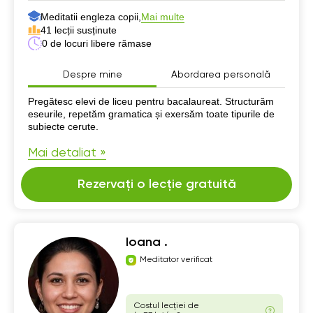
Meditatii engleza copii,
Mai multe
41 lecții susținute
0 de locuri libere rămase
Despre mine
Abordarea personală
Despre mine
Pregătesc elevi de liceu pentru bacalaureat. Structurăm
eseurile, repetăm gramatica și exersăm toate tipurile de
subiecte cerute.
Mai detaliat »
Rezervați o lecție gratuită
Ioana .
Meditator verificat
Costul lecției de