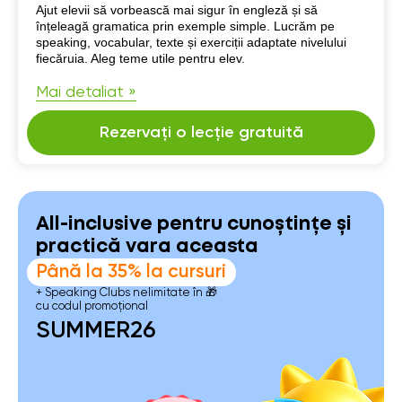
Despre mine
Ajut elevii să vorbească mai sigur în engleză și să
înțeleagă gramatica prin exemple simple. Lucrăm pe
speaking, vocabular, texte și exerciții adaptate nivelului
fiecăruia. Aleg teme utile pentru elev.
Mai detaliat »
Rezervați o lecție gratuită
All-inclusive pentru cunoștințe și
practică vara aceasta
Până la 35% la cursuri
+ Speaking Clubs nelimitate în 🎁
cu codul promoțional
SUMMER26