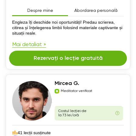
Despre mine
Abordarea personală
Despre mine
Engleza îți deschide noi oportunități! Predau scrierea,
citirea și înțelegerea limbii folosind materiale captivante și
situații reale.
Mai detaliat »
Rezervați o lecție gratuită
Mircea G.
Meditator verificat
Costul lecției de
la 73 lei/oră
41 lecții susținute