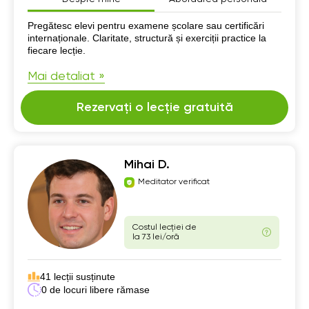
Despre mine
Pregătesc elevi pentru examene școlare sau certificări
internaționale. Claritate, structură și exerciții practice la
fiecare lecție.
Mai detaliat »
Rezervați o lecție gratuită
Mihai D.
Meditator verificat
Costul lecției de
la 73 lei/oră
41 lecții susținute
0 de locuri libere rămase