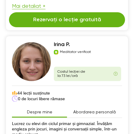
Mai detaliat »
Rezervați o lecție gratuită
Irina P.
Meditator verificat
Costul lecției de
la 73 lei/oră
44 lecții susținute
0 de locuri libere rămase
Despre mine
Abordarea personală
Despre mine
Lucrez cu elevi din ciclul primar și gimnazial. Învățăm
engleza prin jocuri, imagini și conversații simple, într-un