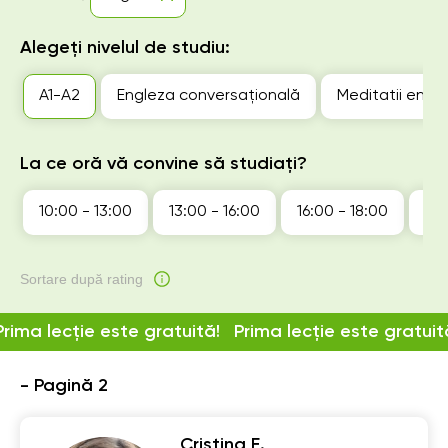
Alegeți nivelul de studiu:
А1-А2
Engleza conversațională
Meditatii engle
La ce oră vă convine să studiați?
10:00 - 13:00
13:00 - 16:00
16:00 - 18:00
18:
Sortare după rating
Prima lecție este gratuită!
Prima lecție este gratuit
- Pagină 2
Cristina E.