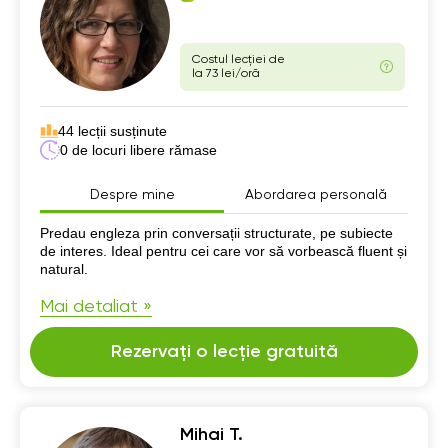
Costul lecției de
la 73 lei/oră
44 lecții susținute
0 de locuri libere rămase
Despre mine
Abordarea personală
Despre mine
Predau engleza prin conversații structurate, pe subiecte
de interes. Ideal pentru cei care vor să vorbească fluent și
natural.
Mai detaliat »
Rezervați o lecție gratuită
Mihai T.