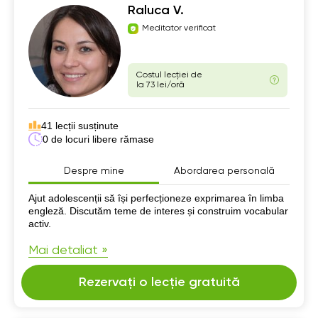
Raluca V.
Meditator verificat
Costul lecției de
la 73 lei/oră
41 lecții susținute
0 de locuri libere rămase
Despre mine
Abordarea personală
Despre mine
Ajut adolescenții să își perfecționeze exprimarea în limba
engleză. Discutăm teme de interes și construim vocabular
activ.
Mai detaliat »
Rezervați o lecție gratuită