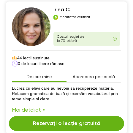
Irina C.
Meditator verificat
Costul lecției de
la 73 lei/oră
44 lecții susținute
0 de locuri libere rămase
Despre mine
Abordarea personală
Despre mine
Lucrez cu elevi care au nevoie să recupereze materia.
Refacem gramatica de bază și exersăm vocabularul prin
teme simple și clare.
Mai detaliat »
Rezervați o lecție gratuită