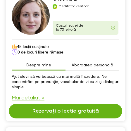
Meditator verificat
Costul lecției de
la 73 lei/oră
45 lecții susținute
0 de locuri libere rămase
Despre mine
Abordarea personală
Despre mine
Ajut elevii să vorbească cu mai multă încredere. Ne
concentrăm pe pronunție, vocabular de zi cu zi și dialoguri
simple.
Mai detaliat »
Rezervați o lecție gratuită