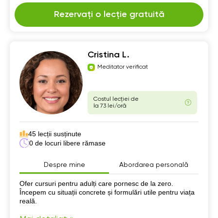
Rezervați o lecție gratuită
Cristina L.
Meditator verificat
Costul lecției de
la 73 lei/oră
45 lecții susținute
0 de locuri libere rămase
Despre mine
Abordarea personală
Despre mine
Ofer cursuri pentru adulți care pornesc de la zero.
Începem cu situații concrete și formulări utile pentru viața
reală.