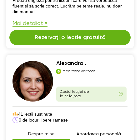
Predau engleza pentru liceeni care vor să vorbească
fluent și să scrie corect. Lucrăm pe teme reale, nu doar
din manual.
Mai detaliat »
Rezervați o lecție gratuită
Alexandra .
Meditator verificat
Costul lecției de
la 73 lei/oră
41 lecții susținute
0 de locuri libere rămase
Despre mine
Abordarea personală