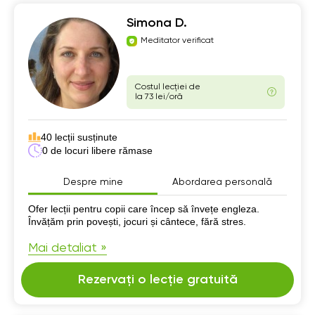
Simona D.
Meditator verificat
Costul lecției de
la 73 lei/oră
40 lecții susținute
0 de locuri libere rămase
Despre mine
Abordarea personală
Despre mine
Ofer lecții pentru copii care încep să învețe engleza.
Învățăm prin povești, jocuri și cântece, fără stres.
Mai detaliat »
Rezervați o lecție gratuită