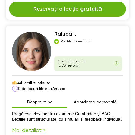
Rezervați o lecție gratuită
Raluca I.
Meditator verificat
Costul lecției de
la 73 lei/oră
44 lecții susținute
0 de locuri libere rămase
Despre mine
Abordarea personală
Despre mine
Pregătesc elevi pentru examene Cambridge și BAC.
Lecțiile sunt structurate, cu simulări și feedback individual.
Mai detaliat »