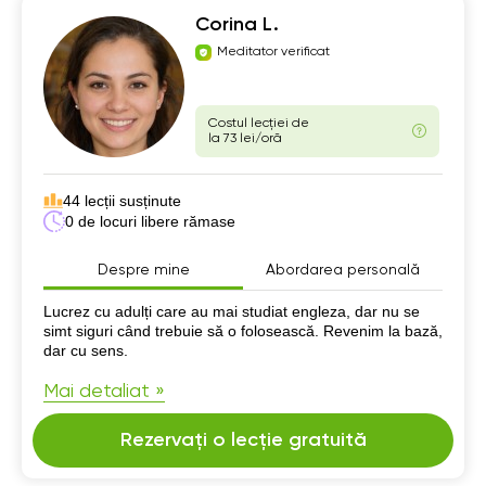
Corina L.
Meditator verificat
Costul lecției de
la 73 lei/oră
44 lecții susținute
0 de locuri libere rămase
Despre mine
Abordarea personală
Despre mine
Lucrez cu adulți care au mai studiat engleza, dar nu se
simt siguri când trebuie să o folosească. Revenim la bază,
dar cu sens.
Mai detaliat »
Rezervați o lecție gratuită