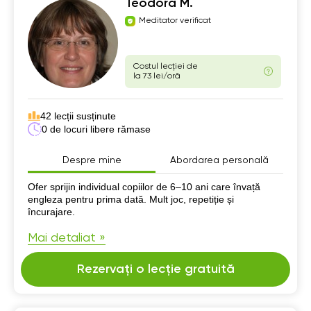
Teodora M.
Meditator verificat
Costul lecției de
la 73 lei/oră
42 lecții susținute
0 de locuri libere rămase
Despre mine
Abordarea personală
Despre mine
Ofer sprijin individual copiilor de 6–10 ani care învață
engleza pentru prima dată. Mult joc, repetiție și
încurajare.
Mai detaliat »
Rezervați o lecție gratuită