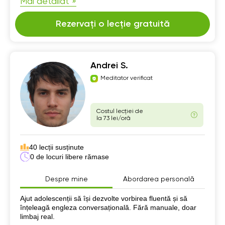
Mai detaliat »
Rezervați o lecție gratuită
Andrei S.
Meditator verificat
Costul lecției de
la 73 lei/oră
40 lecții susținute
0 de locuri libere rămase
Despre mine
Abordarea personală
Despre mine
Ajut adolescenții să își dezvolte vorbirea fluentă și să
înțeleagă engleza conversațională. Fără manuale, doar
limbaj real.