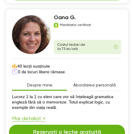
Oana G.
Meditator verificat
Costul lecției de
la 73 lei/oră
40 lecții susținute
0 de locuri libere rămase
Despre mine
Abordarea personală
Despre mine
Lucrez 1 la 1 cu elevi care vor să înțeleagă gramatica
engleză fără să o memoreze. Totul explicat logic, cu
exemple din viața reală.
Mai detaliat »
Rezervați o lecție gratuită