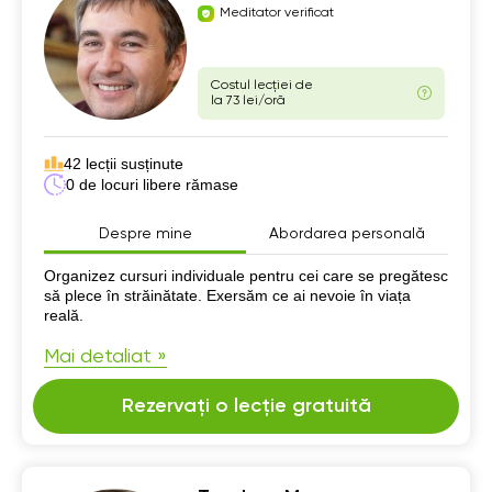
Meditator verificat
Costul lecției de
la 73 lei/oră
42 lecții susținute
0 de locuri libere rămase
Despre mine
Abordarea personală
Despre mine
Organizez cursuri individuale pentru cei care se pregătesc
să plece în străinătate. Exersăm ce ai nevoie în viața
reală.
Mai detaliat »
Rezervați o lecție gratuită