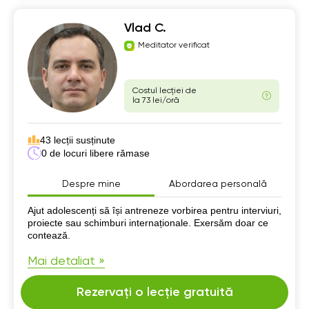
Vlad C.
Meditator verificat
Costul lecției de
la 73 lei/oră
43 lecții susținute
0 de locuri libere rămase
Despre mine
Abordarea personală
Despre mine
Ajut adolescenți să își antreneze vorbirea pentru interviuri,
proiecte sau schimburi internaționale. Exersăm doar ce
contează.
Mai detaliat »
Rezervați o lecție gratuită