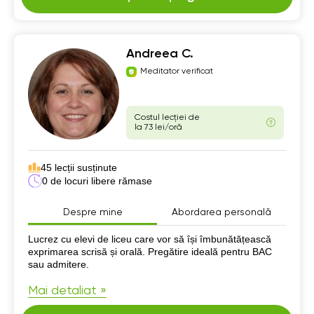
Andreea C.
Meditator verificat
Costul lecției de
la 73 lei/oră
45 lecții susținute
0 de locuri libere rămase
Despre mine
Abordarea personală
Despre mine
Lucrez cu elevi de liceu care vor să își îmbunătățească
exprimarea scrisă și orală. Pregătire ideală pentru BAC
sau admitere.
Mai detaliat »