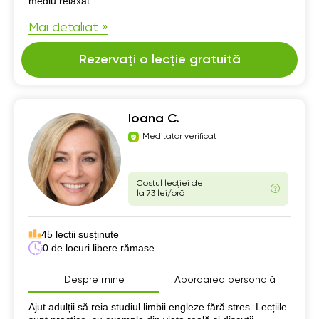
mediu relaxat.
Mai detaliat »
Rezervați o lecție gratuită
Ioana C.
Meditator verificat
Costul lecției de
la 73 lei/oră
45 lecții susținute
0 de locuri libere rămase
Despre mine
Abordarea personală
Despre mine
Ajut adulții să reia studiul limbii engleze fără stres. Lecțiile