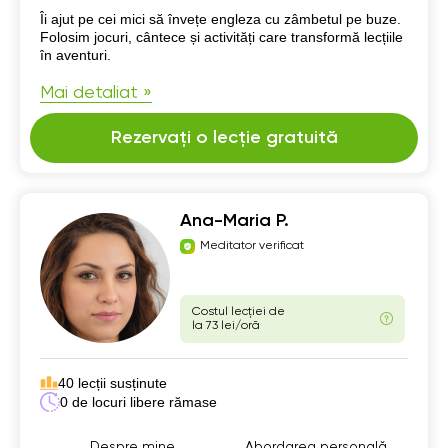
Despre mine
Îi ajut pe cei mici să învețe engleza cu zâmbetul pe buze.
Folosim jocuri, cântece și activități care transformă lecțiile
în aventuri.
Mai detaliat »
Rezervați o lecție gratuită
Ana-Maria P.
Meditator verificat
Costul lecției de
la 73 lei/oră
40 lecții susținute
0 de locuri libere rămase
Despre mine
Abordarea personală