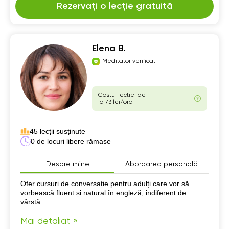
Rezervați o lecție gratuită
Elena B.
Meditator verificat
Costul lecției de
la 73 lei/oră
45 lecții susținute
0 de locuri libere rămase
Despre mine
Abordarea personală
Despre mine
Ofer cursuri de conversație pentru adulți care vor să
vorbească fluent și natural în engleză, indiferent de
vârstă.
Mai detaliat »