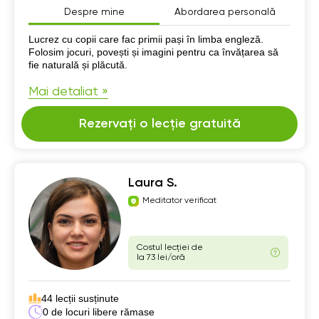
Despre mine
Abordarea personală
Despre mine
Lucrez cu copii care fac primii pași în limba engleză.
Folosim jocuri, povești și imagini pentru ca învățarea să
fie naturală și plăcută.
Mai detaliat »
Rezervați o lecție gratuită
Laura S.
Meditator verificat
Costul lecției de
la 73 lei/oră
44 lecții susținute
0 de locuri libere rămase