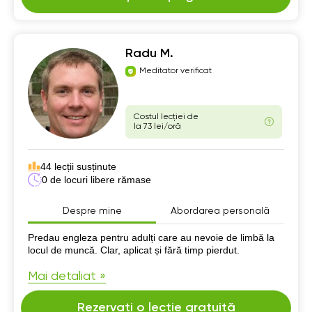
Radu M.
Meditator verificat
Costul lecției de
la 73 lei/oră
44 lecții susținute
0 de locuri libere rămase
Despre mine
Abordarea personală
Despre mine
Predau engleza pentru adulți care au nevoie de limbă la
locul de muncă. Clar, aplicat și fără timp pierdut.
Mai detaliat »
Rezervați o lecție gratuită