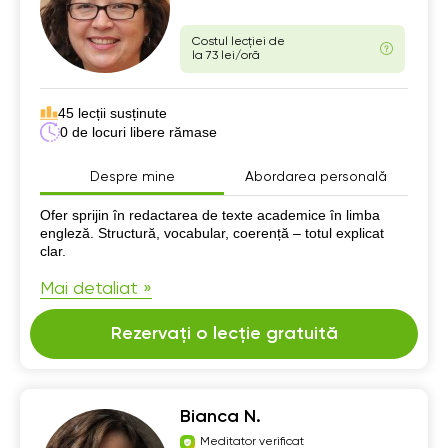
Costul lecției de
la 73 lei/oră
45 lecții susținute
0 de locuri libere rămase
Despre mine
Abordarea personală
Despre mine
Ofer sprijin în redactarea de texte academice în limba
engleză. Structură, vocabular, coerență – totul explicat
clar.
Mai detaliat »
Rezervați o lecție gratuită
Bianca N.
Meditator verificat