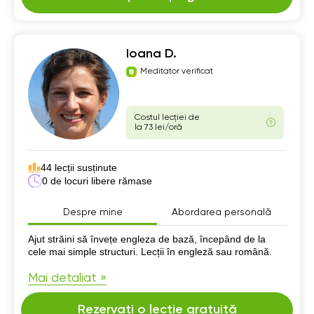
Ioana D.
Meditator verificat
Costul lecției de
la 73 lei/oră
44 lecții susținute
0 de locuri libere rămase
Despre mine
Abordarea personală
Despre mine
Ajut străini să învețe engleza de bază, începând de la
cele mai simple structuri. Lecții în engleză sau română.
Mai detaliat »
Rezervați o lecție gratuită