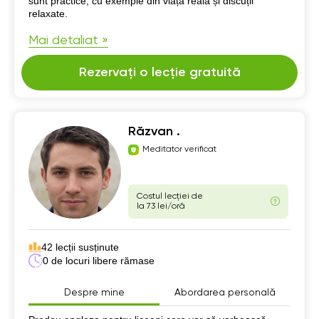
sunt practice, cu exemple din viața reală și discuții
relaxate.
Mai detaliat »
Rezervați o lecție gratuită
Răzvan .
Meditator verificat
Costul lecției de
la 73 lei/oră
42 lecții susținute
0 de locuri libere rămase
Despre mine
Abordarea personală
Despre mine