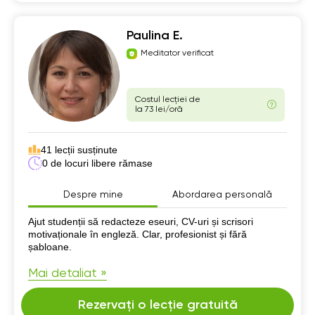
Paulina E.
Meditator verificat
Costul lecției de
la 73 lei/oră
41 lecții susținute
0 de locuri libere rămase
Despre mine
Abordarea personală
Despre mine
Ajut studenții să redacteze eseuri, CV-uri și scrisori
motivaționale în engleză. Clar, profesionist și fără
șabloane.
Mai detaliat »
Rezervați o lecție gratuită