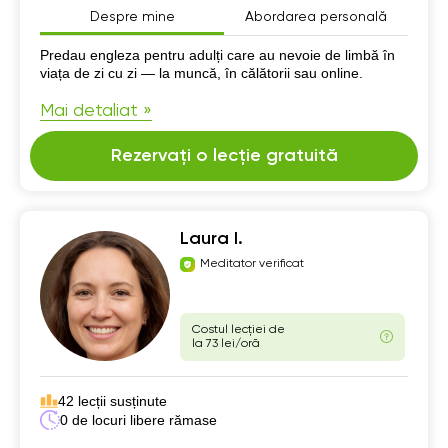
Despre mine
Abordarea personală
Despre mine
Predau engleza pentru adulți care au nevoie de limbă în
viața de zi cu zi — la muncă, în călătorii sau online.
Mai detaliat »
Rezervați o lecție gratuită
Laura I.
Meditator verificat
Costul lecției de
la 73 lei/oră
42 lecții susținute
0 de locuri libere rămase