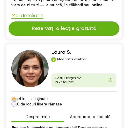
viața de zi cu zi — la muncă, în călătorii sau online.
Mai detaliat »
Rezervați o lecție gratuită
Laura S.
Meditator verificat
Costul lecției de
la 73 lei/oră
44 lecții susținute
0 de locuri libere rămase
Despre mine
Abordarea personală
Despre mine
Engleza îți deschide noi oportunități! Predau scrierea,