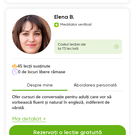
Elena B.
Meditator verificat
Costul lecției de
la 73 lei/oră
45 lecții susținute
0 de locuri libere rămase
Despre mine
Abordarea personală
Despre mine
Ofer cursuri de conversație pentru adulți care vor să
vorbească fluent și natural în engleză, indiferent de
vârstă.
Mai detaliat »
Rezervați o lecție gratuită