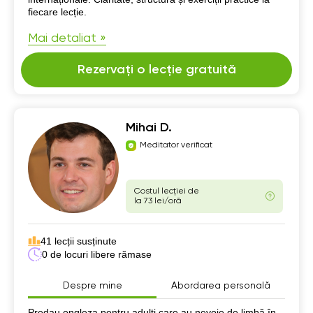
fiecare lecție.
Mai detaliat »
Rezervați o lecție gratuită
Mihai D.
Meditator verificat
Costul lecției de
la 73 lei/oră
41 lecții susținute
0 de locuri libere rămase
Despre mine
Abordarea personală
Despre mine
Predau engleza pentru adulți care au nevoie de limbă în