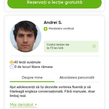
Rezervați o lecție gratuită
Andrei S.
Meditator verificat
Costul lecției de
la 73 lei/oră
40 lecții susținute
0 de locuri libere rămase
Despre mine
Abordarea personală
Despre mine
Ajut adolescenții să își dezvolte vorbirea fluentă și să
înțeleagă engleza conversațională. Fără manuale, doar
limbaj real.
Mai detaliat »