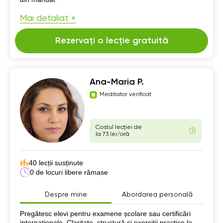
Mai detaliat »
Rezervați o lecție gratuită
Ana-Maria P.
Meditator verificat
Costul lecției de
la 73 lei/oră
40 lecții susținute
0 de locuri libere rămase
Despre mine
Abordarea personală
Despre mine
Pregătesc elevi pentru examene școlare sau certificări
internaționale. Claritate, structură și exerciții practice la