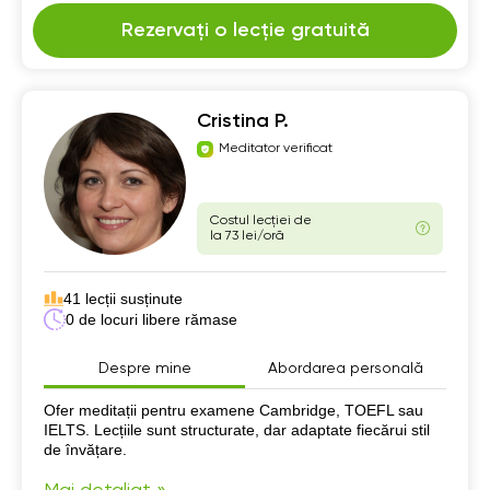
Rezervați o lecție gratuită
Cristina P.
Meditator verificat
Costul lecției de
la 73 lei/oră
41 lecții susținute
0 de locuri libere rămase
Despre mine
Abordarea personală
Despre mine
Ofer meditații pentru examene Cambridge, TOEFL sau
IELTS. Lecțiile sunt structurate, dar adaptate fiecărui stil
de învățare.