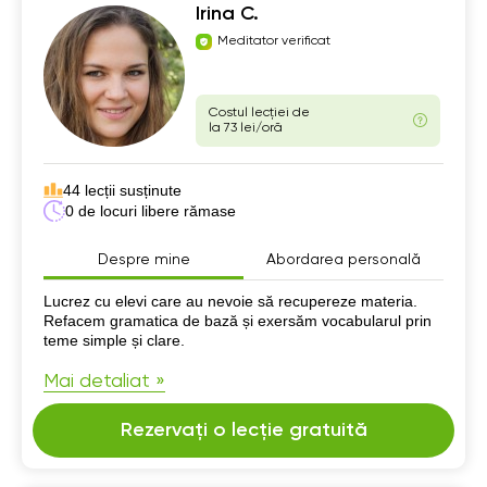
Irina C.
Meditator verificat
Costul lecției de
la 73 lei/oră
44 lecții susținute
0 de locuri libere rămase
Despre mine
Abordarea personală
Despre mine
Lucrez cu elevi care au nevoie să recupereze materia.
Refacem gramatica de bază și exersăm vocabularul prin
teme simple și clare.
Mai detaliat »
Rezervați o lecție gratuită