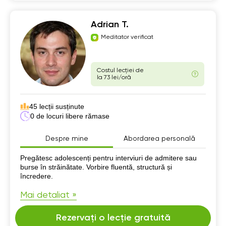
Adrian T.
Meditator verificat
Costul lecției de
la 73 lei/oră
45 lecții susținute
0 de locuri libere rămase
Despre mine
Abordarea personală
Despre mine
Pregătesc adolescenți pentru interviuri de admitere sau
burse în străinătate. Vorbire fluentă, structură și
încredere.
Mai detaliat »
Rezervați o lecție gratuită