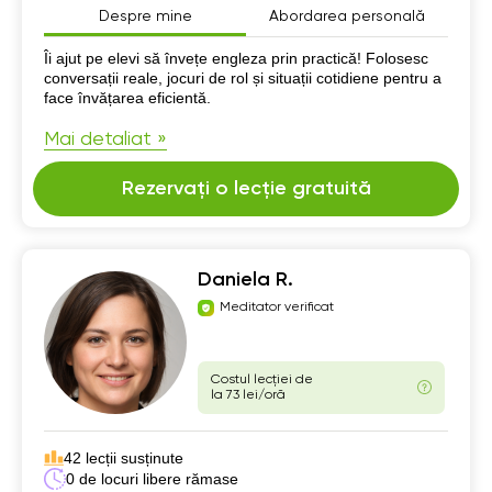
Despre mine
Abordarea personală
Despre mine
Îi ajut pe elevi să învețe engleza prin practică! Folosesc
conversații reale, jocuri de rol și situații cotidiene pentru a
face învățarea eficientă.
Mai detaliat »
Rezervați o lecție gratuită
Daniela R.
Meditator verificat
Costul lecției de
la 73 lei/oră
42 lecții susținute
0 de locuri libere rămase