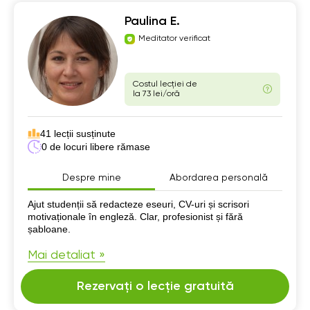
Paulina E.
Meditator verificat
Costul lecției de
la 73 lei/oră
41 lecții susținute
0 de locuri libere rămase
Despre mine
Abordarea personală
Despre mine
Ajut studenții să redacteze eseuri, CV-uri și scrisori
motivaționale în engleză. Clar, profesionist și fără
șabloane.
Mai detaliat »
Rezervați o lecție gratuită