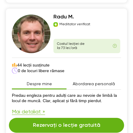
Radu M.
Meditator verificat
Costul lecției de
la 73 lei/oră
44 lecții susținute
0 de locuri libere rămase
Despre mine
Abordarea personală
Despre mine
Predau engleza pentru adulți care au nevoie de limbă la
locul de muncă. Clar, aplicat și fără timp pierdut.
Mai detaliat »
Rezervați o lecție gratuită