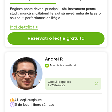
Despre mine
Engleza poate deveni principalul tău instrument pentru
studii, muncă și călătorii! Te ajut să înveți limba de la zero
sau să îți perfecționezi abilitățile.
Mai detaliat »
Rezervați o lecție gratuită
Andrei P.
Meditator verificat
Costul lecției de
la 73 lei/oră
41 lecții susținute
0 de locuri libere rămase