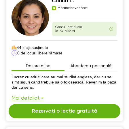
Corina L.
Meditator verificat
Costul lecției de
la 73 lei/oră
44 lecții susținute
0 de locuri libere rămase
Despre mine
Abordarea personală
Despre mine
Lucrez cu adulți care au mai studiat engleza, dar nu se
simt siguri când trebuie să o folosească. Revenim la bază,
dar cu sens.
Mai detaliat »
Rezervați o lecție gratuită