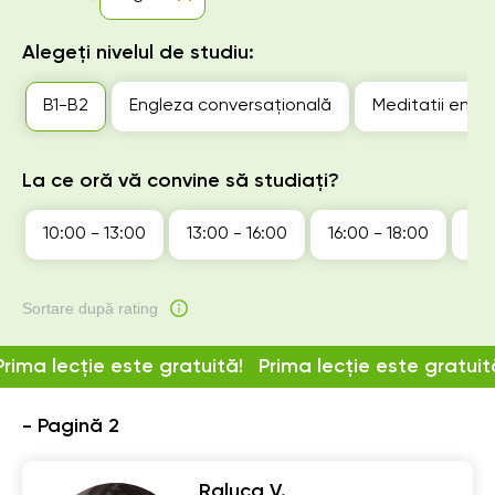
Alegeți nivelul de studiu:
B1-B2
Engleza conversațională
Meditatii engle
La ce oră vă convine să studiați?
10:00 - 13:00
13:00 - 16:00
16:00 - 18:00
18:
Sortare după rating
Prima lecție este gratuită!
Prima lecție este gratuit
- Pagină 2
Raluca V.