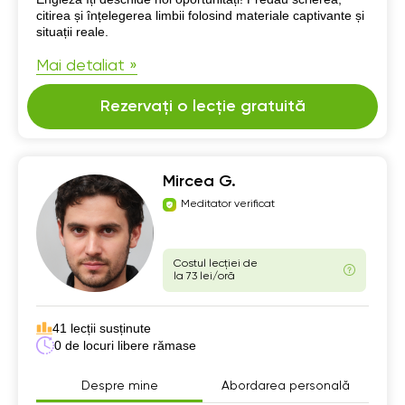
citirea și înțelegerea limbii folosind materiale captivante și
situații reale.
Mai detaliat »
Rezervați o lecție gratuită
Mircea G.
Meditator verificat
Costul lecției de
la 73 lei/oră
41 lecții susținute
0 de locuri libere rămase
Despre mine
Abordarea personală