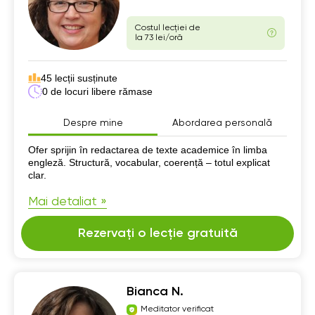
Costul lecției de
la 73 lei/oră
45 lecții susținute
0 de locuri libere rămase
Despre mine
Abordarea personală
Despre mine
Ofer sprijin în redactarea de texte academice în limba
engleză. Structură, vocabular, coerență – totul explicat
clar.
Mai detaliat »
Rezervați o lecție gratuită
Bianca N.
Meditator verificat