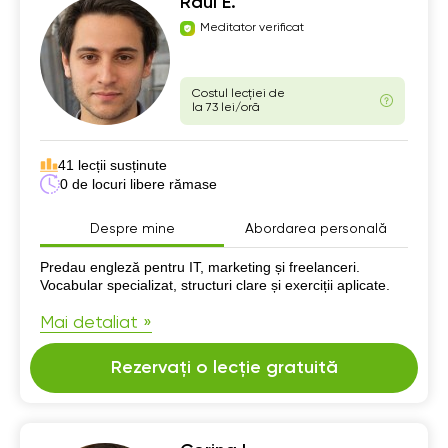
Raul E.
Meditator verificat
Costul lecției de
la 73 lei/oră
41 lecții susținute
0 de locuri libere rămase
Despre mine
Abordarea personală
Despre mine
Predau engleză pentru IT, marketing și freelanceri.
Vocabular specializat, structuri clare și exerciții aplicate.
Mai detaliat »
Rezervați o lecție gratuită