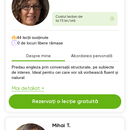
Costul lecției de
la 73 lei/oră
44 lecții susținute
0 de locuri libere rămase
Despre mine
Abordarea personală
Despre mine
Predau engleza prin conversații structurate, pe subiecte
de interes. Ideal pentru cei care vor să vorbească fluent și
natural.
Mai detaliat »
Rezervați o lecție gratuită
Mihai T.