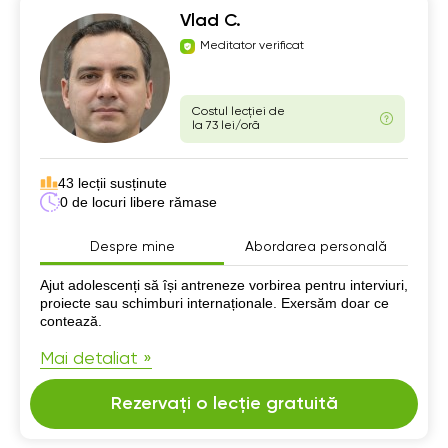
Vlad C.
Meditator verificat
Costul lecției de
la 73 lei/oră
43 lecții susținute
0 de locuri libere rămase
Despre mine
Abordarea personală
Despre mine
Ajut adolescenți să își antreneze vorbirea pentru interviuri,
proiecte sau schimburi internaționale. Exersăm doar ce
contează.
Mai detaliat »
Rezervați o lecție gratuită