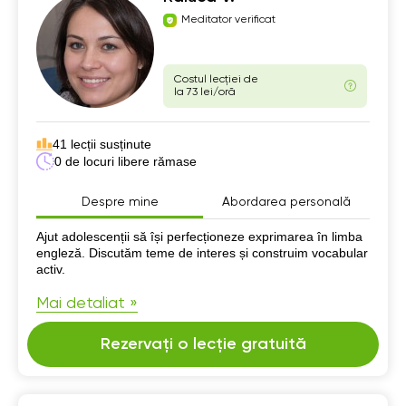
Meditator verificat
Costul lecției de
la 73 lei/oră
41 lecții susținute
0 de locuri libere rămase
Despre mine
Abordarea personală
Despre mine
Ajut adolescenții să își perfecționeze exprimarea în limba
engleză. Discutăm teme de interes și construim vocabular
activ.
Mai detaliat »
Rezervați o lecție gratuită