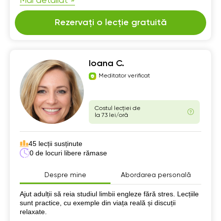
Mai detaliat »
Rezervați o lecție gratuită
Ioana C.
Meditator verificat
Costul lecției de
la 73 lei/oră
45 lecții susținute
0 de locuri libere rămase
Despre mine
Abordarea personală
Despre mine
Ajut adulții să reia studiul limbii engleze fără stres. Lecțiile
sunt practice, cu exemple din viața reală și discuții
relaxate.