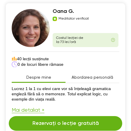
Oana G.
Meditator verificat
Costul lecției de
la 73 lei/oră
40 lecții susținute
0 de locuri libere rămase
Despre mine
Abordarea personală
Despre mine
Lucrez 1 la 1 cu elevi care vor să înțeleagă gramatica
engleză fără să o memoreze. Totul explicat logic, cu
exemple din viața reală.
Mai detaliat »
Rezervați o lecție gratuită