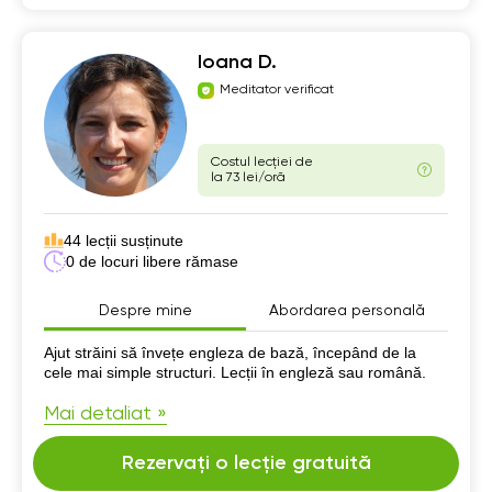
Ioana D.
Meditator verificat
Costul lecției de
la 73 lei/oră
44 lecții susținute
0 de locuri libere rămase
Despre mine
Abordarea personală
Despre mine
Ajut străini să învețe engleza de bază, începând de la
cele mai simple structuri. Lecții în engleză sau română.
Mai detaliat »
Rezervați o lecție gratuită