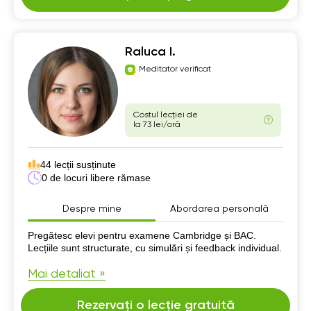
Raluca I.
Meditator verificat
Costul lecției de
la 73 lei/oră
44 lecții susținute
0 de locuri libere rămase
Despre mine
Abordarea personală
Despre mine
Pregătesc elevi pentru examene Cambridge și BAC.
Lecțiile sunt structurate, cu simulări și feedback individual.
Mai detaliat »
Rezervați o lecție gratuită