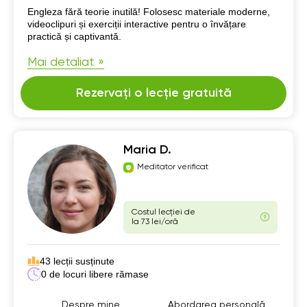
Despre mine
Engleza fără teorie inutilă! Folosesc materiale moderne,
videoclipuri și exerciții interactive pentru o învățare
practică și captivantă.
Mai detaliat »
Rezervați o lecție gratuită
Maria D.
Meditator verificat
Costul lecției de
la 73 lei/oră
43 lecții susținute
0 de locuri libere rămase
Despre mine
Abordarea personală