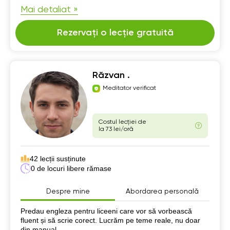
Mai detaliat »
Rezervați o lecție gratuită
Răzvan .
Meditator verificat
Costul lecției de
la 73 lei/oră
42 lecții susținute
0 de locuri libere rămase
Despre mine
Abordarea personală
Despre mine
Predau engleza pentru liceeni care vor să vorbească
fluent și să scrie corect. Lucrăm pe teme reale, nu doar
din manual.