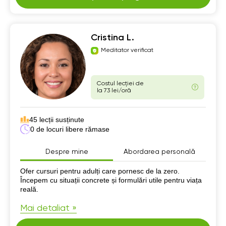
Cristina L.
Meditator verificat
Costul lecției de
la 73 lei/oră
45 lecții susținute
0 de locuri libere rămase
Despre mine
Abordarea personală
Despre mine
Ofer cursuri pentru adulți care pornesc de la zero.
Începem cu situații concrete și formulări utile pentru viața
reală.
Mai detaliat »