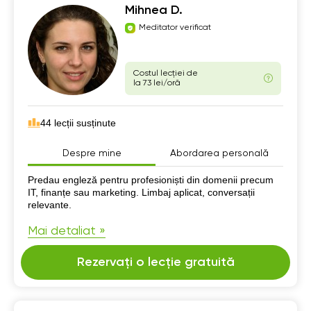
Mihnea D.
Meditator verificat
Costul lecției de
la 73 lei/oră
44 lecții susținute
Despre mine
Abordarea personală
Despre mine
Predau engleză pentru profesioniști din domenii precum
IT, finanțe sau marketing. Limbaj aplicat, conversații
relevante.
Mai detaliat »
Rezervați o lecție gratuită