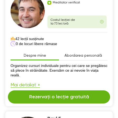
Meditator verificat
Costul lecției de
la 73 lei/oră
42 lecții susținute
0 de locuri libere rămase
Despre mine
Abordarea personală
Despre mine
Organizez cursuri individuale pentru cei care se pregătesc
să plece în străinătate. Exersăm ce ai nevoie în viața
reală.
Mai detaliat »
Rezervați o lecție gratuită