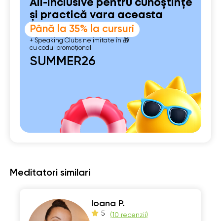
All-inclusive pentru cunoștințe
și practică vara aceasta
Până la 35% la cursuri
+ Speaking Clubs nelimitate în 🎁
cu codul promoțional
SUMMER26
Meditatori similari
Ioana P.
5
(
10 recenzii
)