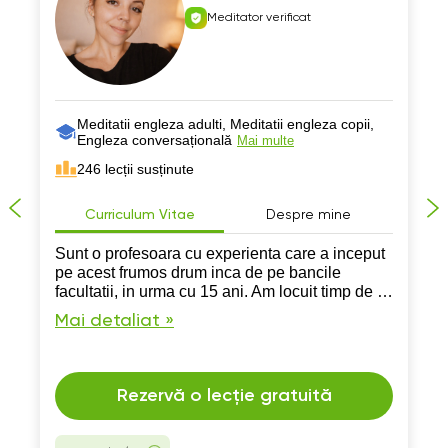
Meditator verificat
Meditatii engleza adulti, Meditatii engleza copii,
Engleza conversațională
Mai multe
246 lecții susținute
Curriculum Vitae
Despre mine
Sunt o profesoara cu experienta care a inceput
pe acest frumos drum inca de pe bancile
facultatii, in urma cu 15 ani. Am locuit timp de 5
ani in Marea Britanie, unde am putut aprofunda
Mai detaliat »
si experimenta cu adevarat cultura Engleza.
Rezervă o lecție gratuită