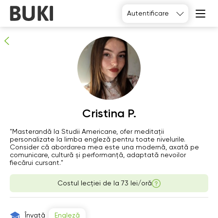
Cristina P.
Autentificare
Meditator verificat
Cristina P.
Fr
"Masterandă la Studii Americane, ofer meditații
Sa
Su
Mo
personalizate la limba engleză pentru toate nivelurile.
7
8
9
10
Consider că abordarea mea este una modernă, axată pe
comunicare, cultură și performanță, adaptată nevoilor
fiecărui cursant."
06:00
06:00
06:00
06:00
Costul lecției de la
73 lei/oră
06:30
06:30
06:30
06:30
07:00
07:00
07:00
07:00
Învață
Engleză