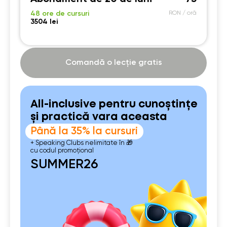
21:00
21:00
21:00
21:00
48 ore de cursuri
RON / oră
3504 lei
Comandă o lecție gratis
All-inclusive pentru cunoștințe
și practică vara aceasta
Până la 35% la cursuri
+ Speaking Clubs nelimitate în 🎁
cu codul promoțional
SUMMER26