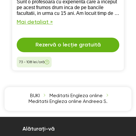
Sunt o profesoara cu experienta care a inceput
pe acest frumos drum inca de pe bancile
facultatii, in urma cu 15 ani. Am locuit timp de 5
ani in Marea Britanie, unde am putut aprofunda
Mai detaliat »
si experimenta cu adevarat cultura Engleza.
Rezervă o lecție gratuită
73 - 108 lei/oră
BUKI
Meditatii Engleza online
Meditatii Engleza online Andreea S.
Alăturați-vă