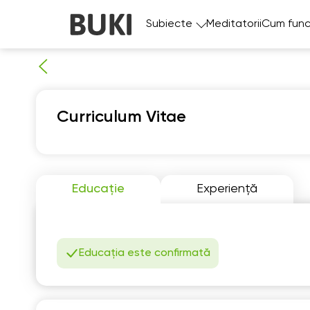
Subiecte
Meditatorii
Cum func
Curriculum Vitae
Educație
Experiență
Fr
7
06:00
0
Educația este confirmată
06:30
0
07:00
0