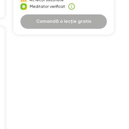
30
07:30
Meditator verificat
00
08:00
Comandă o lecție gratis
30
08:30
00
09:00
30
09:30
00
10:00
30
10:30
00
11:00
30
11:30
00
12:00
30
12:30
00
13:00