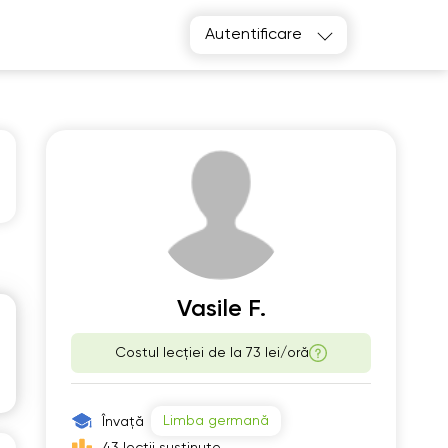
Autentificare
e
Th
2
13
Vasile F.
Costul lecției de la
73 lei/oră
00
06:00
30
06:30
Limba germană
Învață
00
07:00
43 lecții susținute