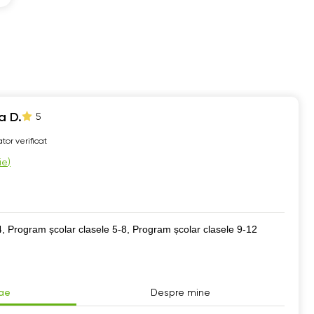
a D.
5
tor verificat
ie
)
4, Program școlar clasele 5-8, Program școlar clasele 9-12
tae
Despre mine