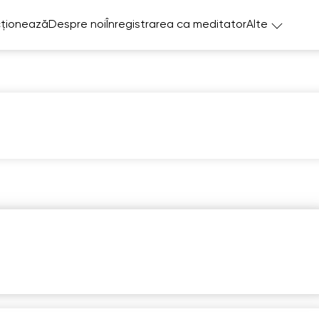
ționează
Despre noi
Înregistrarea ca meditator
Alte
Sa
Su
Mo
Tu
W
8
9
10
11
1
6:00
06:00
06:00
06:00
06:
6:30
06:30
06:30
06:30
06:
7:00
07:00
07:00
07:00
07: