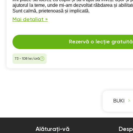
ajutorul la teme, unde mi-am dezvoltat răbdarea și abilita
Sunt calmă, prietenoasă și implicată.
Mai detaliat »
Rezervă o lecție gratuită
73 - 108 lei/oră
BUKI
Alăturați-vă
Desp