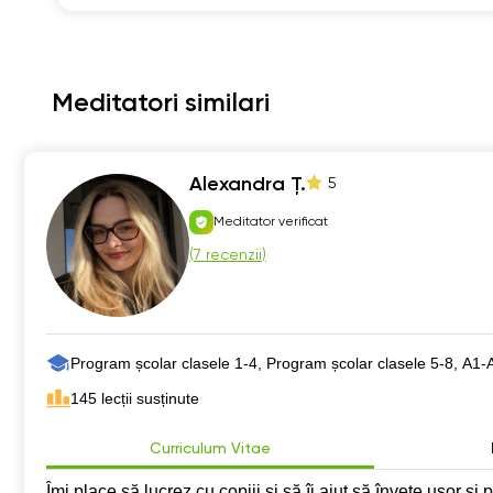
Meditatori similari
Alexandra Ț.
5
Meditator verificat
(
7 recenzii
)
Program școlar clasele 1-4, Program școlar clasele 5-8, А1-
145 lecții susținute
Curriculum Vitae
Îmi place să lucrez cu copiii și să îi ajut să învețe ușor și