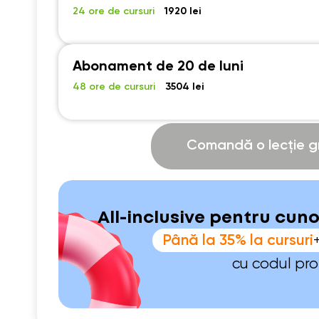
19:00
19:00
19:00
24 ore de cursuri
1920 lei
19:30
19:30
19:30
20:00
20:00
20:00
Abonament de 20 de luni
48 ore de cursuri
3504 lei
20:30
20:30
20:30
21:00
21:00
21:00
Comandă o lecție gr
All-inclusive pentru cun
Până la 35% la cursuri
cu codul pr