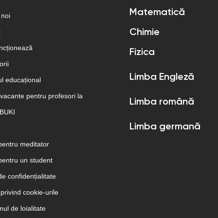
Matematică
 noi
t
Chimie
ncționează
Fizica
rii
Limba Engleză
l educațional
 vacante pentru profesori la
Limba română
 BUKI
Limba germană
pentru meditator
pentru un student
 de confidențialitate
 privind cookie-urile
ul de loialitate