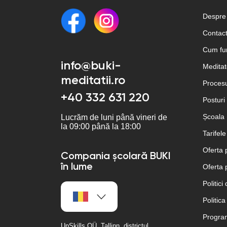
Despre
Contac
Cum fu
info@buki-
Meditato
meditatii.ro
Procesu
+40 332 631 220
Posturi
Școala
Lucrăm de luni până vineri de
la 09:00 până la 18:00
Tarifele
Oferta 
Compania școlară BUKI
în lume
Oferta 
Politici
Politica
Program
UpSkills OÜ, Tallinn, districtul