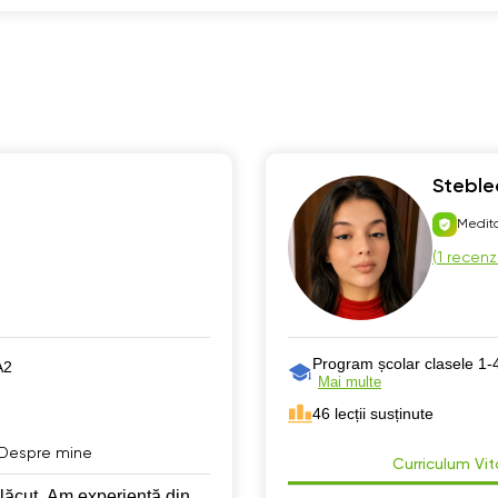
Steble
Medita
(
1 recenz
Program școlar clasele 1-
А2
Mai multe
46 lecții susținute
Despre mine
Curriculum Vi
 plăcut. Am experiență din