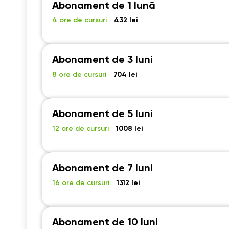
19:00
1
13:00
13:00
13:00
Abonament de 1 lună
19:30
1
4 ore de cursuri
432 lei
13:30
13:30
13:30
20:00
2
14:00
14:00
14:00
20:30
2
Abonament de 3 luni
14:30
14:30
14:30
8 ore de cursuri
704 lei
21:00
2
15:00
15:00
15:00
15:30
15:30
15:30
Abonament de 5 luni
16:00
16:00
16:00
12 ore de cursuri
1008 lei
16:30
16:30
16:30
17:00
17:00
17:00
Abonament de 7 luni
17:30
17:30
17:30
16 ore de cursuri
1312 lei
18:00
18:00
18:00
18:30
18:30
18:30
Abonament de 10 luni