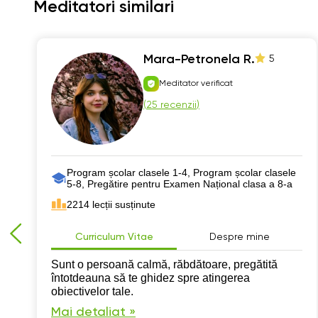
Meditatori similari
Mara-Petronela R.
5
Meditator verificat
(
25 recenzii
)
Program școlar clasele 1-4, Program școlar clasele
5-8, Pregătire pentru Examen Național clasa a 8-a
2214 lecții susținute
Curriculum Vitae
Despre mine
Sunt o persoană calmă, răbdătoare, pregătită
întotdeauna să te ghidez spre atingerea
obiectivelor tale.
Mai detaliat »