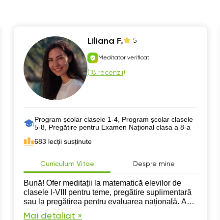
Liliana F.
5
Meditator verificat
(
18 recenzii
)
Program școlar clasele 1-4, Program școlar clasele
5-8, Pregătire pentru Examen Național clasa a 8-a
683 lecții susținute
Curriculum Vitae
Despre mine
Bună! Ofer meditații la matematică elevilor de
clasele I-VIII pentru teme, pregătire suplimentară
sau la pregătirea pentru evaluarea națională. Am
terminat profil de mate-info și îmi plac mult jocurile
Mai detaliat »