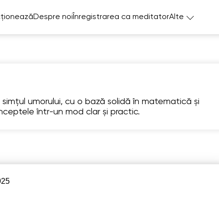
ționează
Despre noi
Înregistrarea ca meditator
Alte
simțul umorului, cu o bază solidă în matematică și
ceptele într-un mod clar și practic.
Sa
Su
Mo
Tu
W
8
9
10
11
1
6:00
06:00
06:00
06:00
06:
025
6:30
06:30
06:30
06:30
06:
7:00
07:00
07:00
07:00
07: