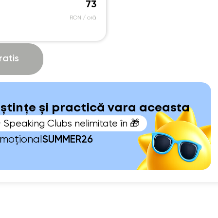
73
RON / oră
atis
oștințe și practică vara aceasta
+ Speaking Clubs nelimitate în 🎁
omoțional
SUMMER26