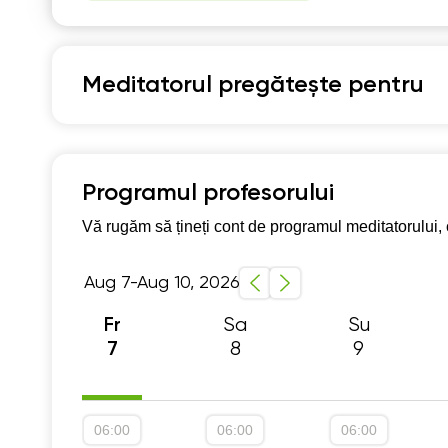
07:30
0
08:00
0
Meditatorul pregătește pentru
08:30
0
Matematică
09:00
0
09:30
0
Program școlar clasele 1-4
Program școlar cl
Programul profesorului
10:00
1
Vă rugăm să țineți cont de programul meditatorului, c
10:30
1
Aug 7-Aug 10, 2026
11:00
1
Sa
Su
Fr
11:30
1
8
9
7
12:00
1
12:30
1
06:00
06:00
06:00
13:00
1