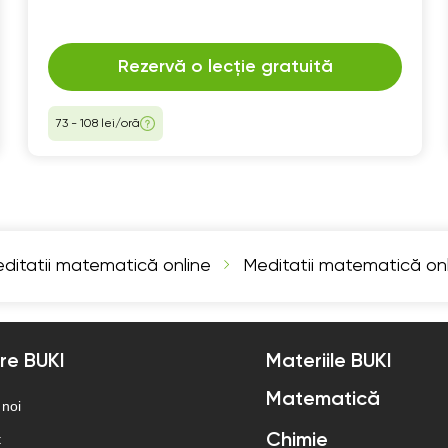
de logică. Aștept să ne vedem online!
Rezervă o lecție gratuită
73 - 108 lei/oră
ditatii matematică online
Meditatii matematică onl
re BUKI
Materiile BUKI
Matematică
 noi
t
Chimie