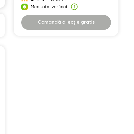
30
07:30
Meditator verificat
00
08:00
Comandă o lecție gratis
30
08:30
00
09:00
30
09:30
00
10:00
30
10:30
00
11:00
30
11:30
00
12:00
30
12:30
00
13:00