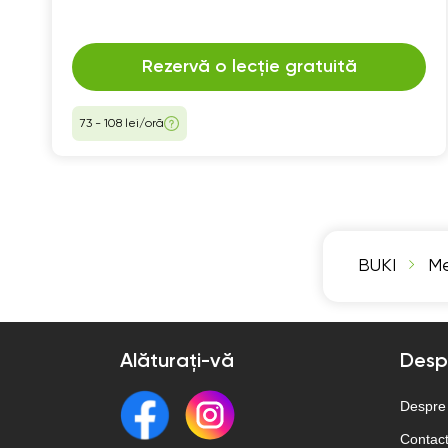
Rezervă o lecție gratuită
73 - 108 lei/oră
BUKI
Me
Alăturați-vă
Desp
Despre
Contac