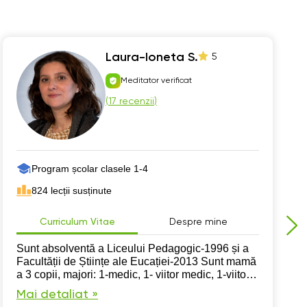
Laura-Ioneta S.
5
Meditator verificat
(
17 recenzii
)
Program școlar clasele 1-4
824 lecții susținute
Curriculum Vitae
Despre mine
Sunt absolventă a Liceului Pedagogic-1996 și a
Facultății de Științe ale Eucației-2013 Sunt mamă
a 3 copii, majori: 1-medic, 1- viitor medic, 1-viitor
profesor Iubesc să lucrez cu copiii și să îi ajut să
Mai detaliat »
devină, cu fiecare zi, mai buni!