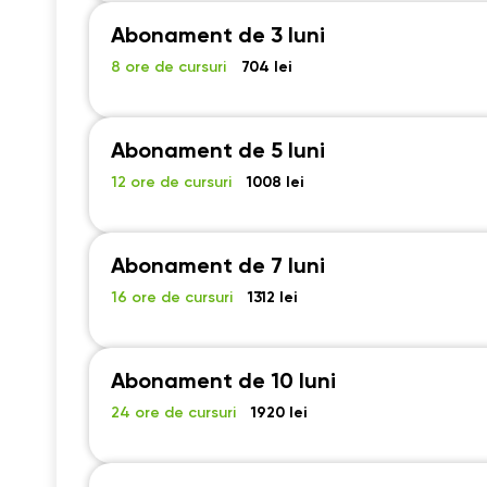
Abonament de 3 luni
18:30
18:30
18:30
8 ore de cursuri
704 lei
19:00
19:00
19:00
19:30
19:30
19:30
Abonament de 5 luni
20:00
20:00
20:00
12 ore de cursuri
1008 lei
20:30
20:30
20:30
21:00
21:00
21:00
Abonament de 7 luni
16 ore de cursuri
1312 lei
Abonament de 10 luni
24 ore de cursuri
1920 lei