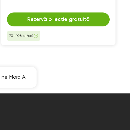
Rezervă o lecție gratuită
73 - 108 lei/oră
ine Mara A.