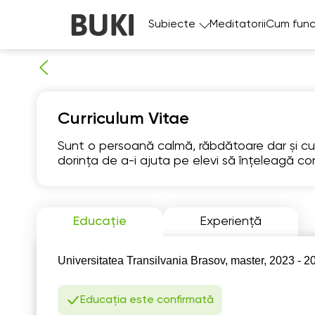
Subiecte
Meditatorii
Cum func
Curriculum Vitae
Sunt o persoană calmă, răbdătoare dar și cu 
dorința de a-i ajuta pe elevi să înțeleagă con
Fr
7
Educație
Experiență
06:00
0
Universitatea Transilvania Brasov, master, 2023 - 2
06:30
0
Educația este confirmată
07:00
0