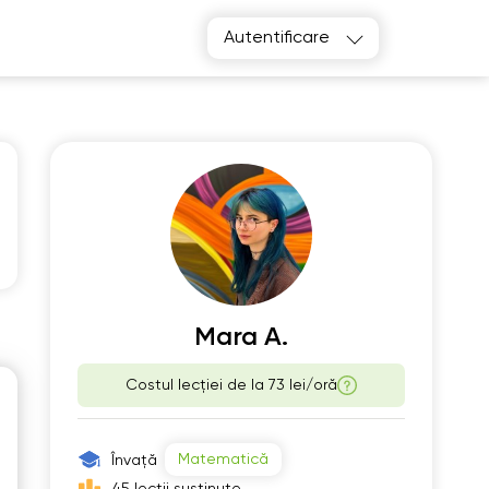
Autentificare
e
Th
2
13
Mara A.
Costul lecției de la
73 lei/oră
00
06:00
30
06:30
Matematică
Învață
00
07:00
45 lecții susținute