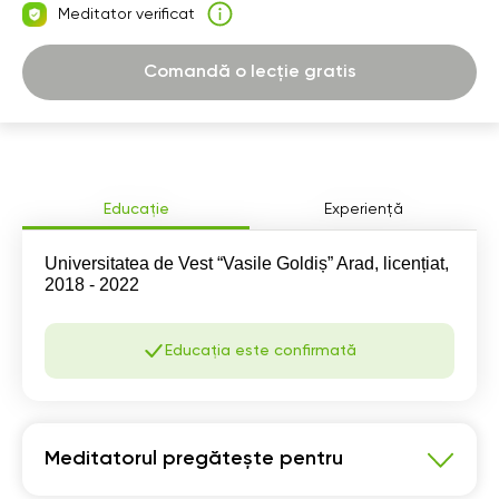
Meditator verificat
07:30
07:30
07:30
07:30
08:00
08:00
08:00
08:00
Comandă o lecție gratis
08:30
08:30
08:30
08:30
09:00
09:00
09:00
09:00
09:30
09:30
09:30
09:30
Educație
Experiență
10:00
10:00
10:00
10:00
Universitatea de Vest “Vasile Goldiș” Arad, licențiat,
10:30
10:30
10:30
10:30
2018 - 2022
11:00
11:00
11:00
11:00
Educația este confirmată
11:30
11:30
11:30
11:30
12:00
12:00
12:00
12:00
12:30
12:30
12:30
12:30
Meditatorul pregătește pentru
13:00
13:00
13:00
13:00