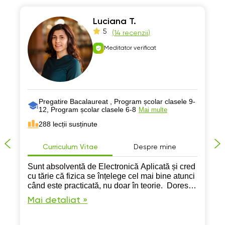
Luciana T.
5
(
14 recenzii
)
Meditator verificat
Pregatire Bacalaureat , Program școlar clasele 9-
12, Program școlar clasele 6-8
Mai multe
288 lecții susținute
Curriculum Vitae
Despre mine
Sunt absolventă de Electronică Aplicată și cred
cu tărie că fizica se înțelege cel mai bine atunci
când este practicată, nu doar în teorie. Doresc
să creez un mediu interactiv în care elevii să se
Mai detaliat »
simtă liberi să pună întrebări și să
experimenteze.