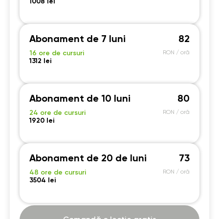
20:30
20:30
20:30
20:30
1008 lei
21:00
21:00
21:00
21:00
Abonament de 7 luni
82
16 ore de cursuri
RON / oră
1312 lei
Abonament de 10 luni
80
24 ore de cursuri
RON / oră
1920 lei
Abonament de 20 de luni
73
48 ore de cursuri
RON / oră
3504 lei