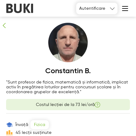
Constantin B.
Autentificare
Meditator verificat
Constantin B.
Th
"Sunt profesor de fizica, matematică și informatică, implicat
Fr
Sa
Su
activ în pregătirea loturilor pentru concursuri școlare și în
6
7
8
9
coordonarea grupelor de excelență."
Costul lecției de la
73 lei/oră
06:00
06:00
06:00
06:00
06:30
06:30
06:30
06:30
Învață
Fizica
07:00
07:00
07:00
07:00
45 lecții susținute