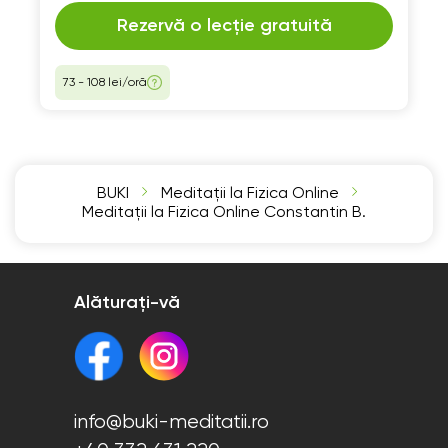
Rezervă o lecție gratuită
73 - 108 lei/oră
BUKI
Meditații la Fizica Online
Meditații la Fizica Online Constantin B.
Alăturați-vă
info@buki-meditatii.ro